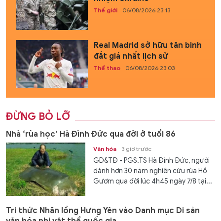
Thế giới
06/08/2026 23:13
Real Madrid sở hữu tân binh
đắt giá nhất lịch sử
Thể thao
06/08/2026 23:03
ĐỪNG BỎ LỠ
Nhà ‘rùa học’ Hà Đình Đức qua đời ở tuổi 86
Văn hóa
3 giờ trước
GD&TĐ - PGS.TS Hà Đình Đức, người
dành hơn 30 năm nghiên cứu rùa Hồ
Gươm qua đời lúc 4h45 ngày 7/8 tại...
Tri thức Nhãn lồng Hưng Yên vào Danh mục Di sản
văn hóa phi vật thể quốc gia