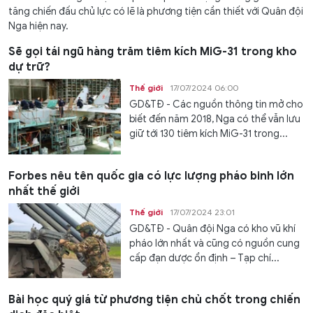
tăng chiến đấu chủ lực có lẽ là phương tiện cần thiết với Quân đội
Nga hiện nay.
Sẽ gọi tái ngũ hàng trăm tiêm kích MiG-31 trong kho
dự trữ?
Thế giới
17/07/2024 06:00
GD&TĐ - Các nguồn thông tin mở cho
biết đến năm 2018, Nga có thể vẫn lưu
giữ tới 130 tiêm kích MiG-31 trong...
Forbes nêu tên quốc gia có lực lượng pháo binh lớn
nhất thế giới
Thế giới
17/07/2024 23:01
GD&TĐ - Quân đội Nga có kho vũ khí
pháo lớn nhất và cũng có nguồn cung
cấp đạn dược ổn định – Tạp chí...
Bài học quý giá từ phương tiện chủ chốt trong chiến