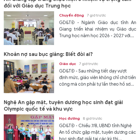
đối với Giáo dục Trung học
Chuyển động
7 giờ trước
GD&TĐ - Ngành Giáo dục tỉnh An
Giang triển khai nhiệm vụ Giáo dục
Trung học năm học 2026 - 2027 với...
Khoản nợ sau bục giảng: Biết đòi ai?
Giáo dục
7 giờ trước
GD&TĐ - Sau những tiết dạy vượt
định mức, giáo viên không chỉ chờ tiền
công mà còn phải tự lần theo hồ sơ...
Nghệ An gặp mặt, tuyên dương học sinh đạt giải
Olympic quốc tế và khu vực
Học đường
8 giờ trước
GD&TĐ - Chiều 7/8, UBND tỉnh Nghệ
An tổ chức gặp mặt, tuyên dương các
học sinh đạt giải tại các kỳ thi...