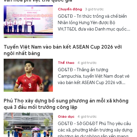
Chuyển động
3 giờ trước
GD&TĐ - Tri thức trồng và chế biến
Nhãn lồng Hưng Yên được Bộ
VH,TT&DL đưa vào Danh mục quốc...
Tuyển Việt Nam vào bán kết ASEAN Cup 2026 với
ngôi nhất bảng
Thể thao
4 giờ trước
GD&TĐ - Thắng ấn tượng
Campuchia, tuyển Việt Nam đoạt vé
vào bán kết ASEAN Cup 2026 với...
Phú Thọ xây dựng bổ sung phương án mỗi xã không
quá 3 đầu mối trường công lập
Giáo dục
4 giờ trước
GD&TĐ - Sở GD&ĐT Phú Thọ yêu cầu
các xã, phường khẩn trương xây dựng
phương án dự phòng sắp xếp mạng...