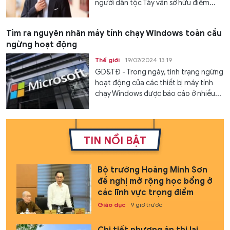
người dân tộc Tày vẫn sở hữu điểm...
Tìm ra nguyên nhân máy tính chạy Windows toàn cầu
ngừng hoạt động
Thế giới
19/07/2024 13:19
GD&TĐ - Trong ngày, tình trạng ngừng
hoạt động của các thiết bị máy tính
chạy Windows được báo cáo ở nhiều...
TIN NỔI BẬT
Bộ trưởng Hoàng Minh Sơn
đề nghị mở rộng học bổng ở
các lĩnh vực trọng điểm
Giáo dục
9 giờ trước
Chi tiết phương án thi lại