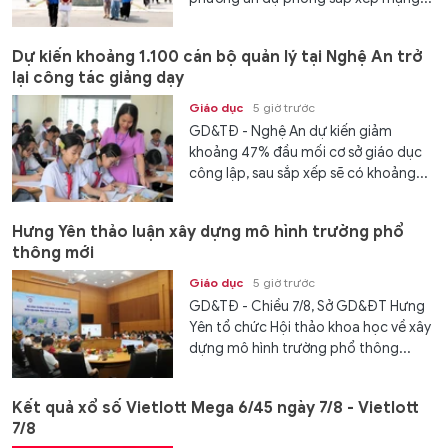
Dự kiến khoảng 1.100 cán bộ quản lý tại Nghệ An trở
lại công tác giảng dạy
Giáo dục
5 giờ trước
GD&TĐ - Nghệ An dự kiến giảm
khoảng 47% đầu mối cơ sở giáo dục
công lập, sau sắp xếp sẽ có khoảng...
Hưng Yên thảo luận xây dựng mô hình trường phổ
thông mới
Giáo dục
5 giờ trước
GD&TĐ - Chiều 7/8, Sở GD&ĐT Hưng
Yên tổ chức Hội thảo khoa học về xây
dựng mô hình trường phổ thông...
Kết quả xổ số Vietlott Mega 6/45 ngày 7/8 - Vietlott
7/8