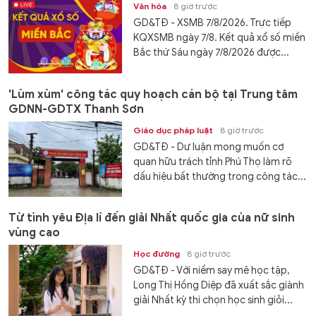
Văn hóa
8 giờ trước
GD&TĐ - XSMB 7/8/2026. Trực tiếp
KQXSMB ngày 7/8. Kết quả xổ số miền
Bắc thứ Sáu ngày 7/8/2026 được...
'Lùm xùm' công tác quy hoạch cán bộ tại Trung tâm
GDNN-GDTX Thanh Sơn
Giáo dục pháp luật
8 giờ trước
GD&TĐ - Dư luận mong muốn cơ
quan hữu trách tỉnh Phú Thọ làm rõ
dấu hiệu bất thường trong công tác...
Từ tình yêu Địa lí đến giải Nhất quốc gia của nữ sinh
vùng cao
Học đường
8 giờ trước
GD&TĐ - Với niềm say mê học tập,
Long Thị Hồng Diệp đã xuất sắc giành
giải Nhất kỳ thi chọn học sinh giỏi...