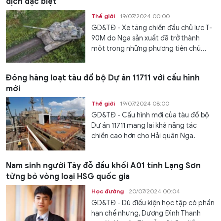
dịch đặc biệt
Thế giới
19/07/2024 00:00
GD&TĐ - Xe tăng chiến đấu chủ lực T-
90M do Nga sản xuất đã trở thành
một trong những phương tiện chủ...
Đóng hàng loạt tàu đổ bộ Dự án 11711 với cấu hình
mới
Thế giới
19/07/2024 08:00
GD&TĐ - Cấu hình mới của tàu đổ bộ
Dự án 11711 mang lại khả năng tác
chiến cao hơn cho Hải quân Nga.
Nam sinh người Tày đỗ đầu khối A01 tỉnh Lạng Sơn
từng bỏ vòng loại HSG quốc gia
Học đường
20/07/2024 00:04
GD&TĐ - Dù điều kiện học tập có phần
hạn chế nhưng, Dương Đình Thanh