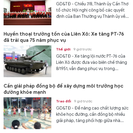
GD&TĐ - Chiều 7/8, Thành ủy Cần Thơ
tổ chức Hội nghị công bố các quyết
định của Ban Thường vụ Thành ủy về...
Huyền thoại trường tồn của Liên Xô: Xe tăng PT-76
đã trải qua 75 năm phục vụ
Thế giới
9 giờ trước
GD&TĐ - Xe tăng lội nước PT-76 của
Liên Xô được đưa vào biên chế tháng
8/1951, vẫn đang phục vụ trong...
Cần giải pháp đồng bộ để xây dựng môi trường học
đường khỏe mạnh
Trao đổi
9 giờ trước
GD&TĐ - Để nâng cao chất lượng sức
khỏe học đường, cần đồng bộ nhiều
giải pháp, tăng phối hợp giữa nhà...