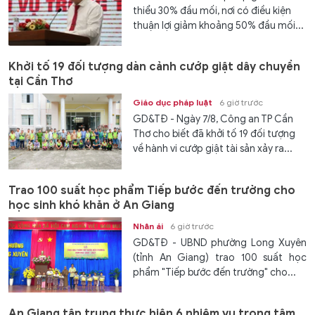
thiểu 30% đầu mối, nơi có điều kiện
thuận lợi giảm khoảng 50% đầu mối...
Khởi tố 19 đối tượng dàn cảnh cướp giật dây chuyền
tại Cần Thơ
Giáo dục pháp luật
6 giờ trước
GD&TĐ - Ngày 7/8, Công an TP Cần
Thơ cho biết đã khởi tố 19 đối tượng
về hành vi cướp giật tài sản xảy ra...
Trao 100 suất học phẩm Tiếp bước đến trường cho
học sinh khó khăn ở An Giang
Nhân ái
6 giờ trước
GD&TĐ - UBND phường Long Xuyên
(tỉnh An Giang) trao 100 suất học
phẩm "Tiếp bước đến trường" cho...
An Giang tập trung thực hiện 6 nhiệm vụ trọng tâm