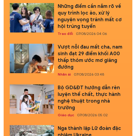
Những điểm cần nắm rõ về
quy trình lọc ảo, xử lý
nguyện vọng tránh mất cơ
hội trúng tuyển
Trao đổi
07/08/2026 04:06
Vượt nỗi đau mất cha, nam
sinh đạt 29 điểm khối A00
thấp thỏm ước mơ giảng
đường
Nhân ái
07/08/2026 03:48
Bộ GD&ĐT hướng dẫn rèn
luyện thể chất, thực hành
nghệ thuật trong nhà
trường
Giáo dục
07/08/2026 05:02
Nga thành lập Lữ đoàn đặc
nhiệm Ukraine