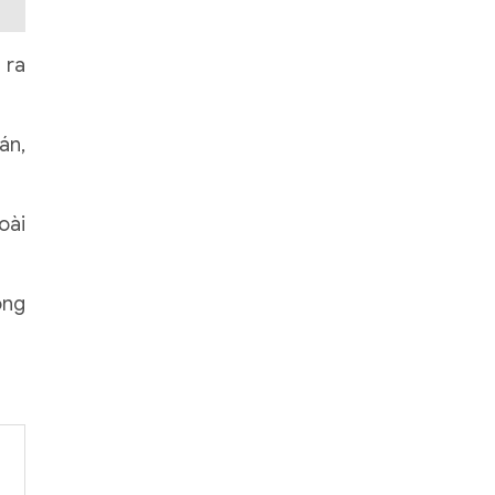
 ra
án,
oài
ọng