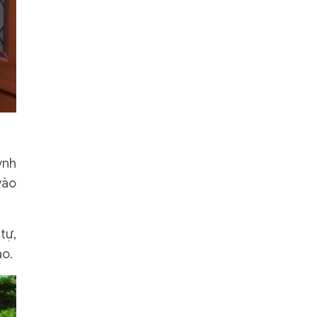
ynh
vào
tự,
ao.