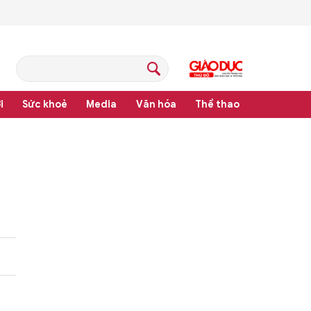
i
Sức khoẻ
Media
Văn hóa
Thể thao
pháp luật