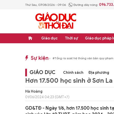
096.733
Thứ Sáu, 07/08/2026 - 09:06
Đường dây nóng:
Giáo dục
Thời sự
Giáo dục pháp l
Sự kiện
p luật
#Thực học - Thực nghiệp
#Tổng rà soát hệ thống văn bản quy phạm ph
GIÁO DỤC
Chính sách
Địa phương
Hơn 17.500 học sinh ở Sơn La 
Hà Hoàng
01/06/2024 04:23 (GMT+7)
GD&TĐ - Ngày 1/6, hơn 17.500 học sinh tạ