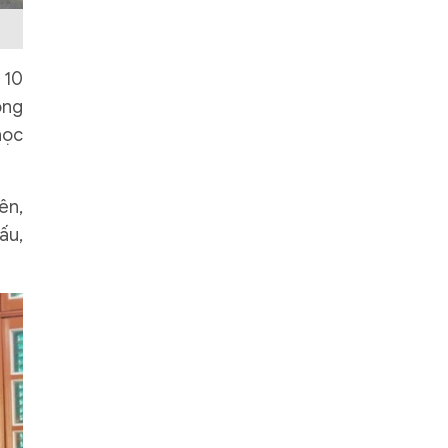
 10
òng
học
ên,
ấu,