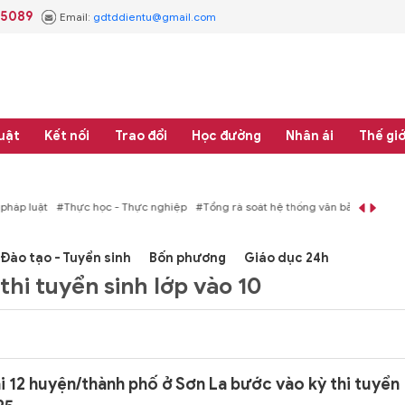
.5089
Email:
gdtddientu@gmail.com
uật
Kết nối
Trao đổi
Học đường
Nhân ái
Thế giớ
áp luật
#Thực học - Thực nghiệp
#Tổng rà soát hệ thống văn bản quy phạm 
Đào tạo - Tuyển sinh
Bốn phương
Giáo dục 24h
thi tuyển sinh lớp vào 10
i 12 huyện/thành phố ở Sơn La bước vào kỳ thi tuyển