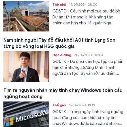
Thế giới
19/07/2024 08:00
GD&TĐ - Cấu hình mới của tàu đổ bộ
Dự án 11711 mang lại khả năng tác
chiến cao hơn cho Hải quân Nga.
Nam sinh người Tày đỗ đầu khối A01 tỉnh Lạng Sơn
từng bỏ vòng loại HSG quốc gia
Học đường
20/07/2024 00:04
GD&TĐ - Dù điều kiện học tập có phần
hạn chế nhưng, Dương Đình Thanh
người dân tộc Tày vẫn sở hữu điểm...
Tìm ra nguyên nhân máy tính chạy Windows toàn cầu
ngừng hoạt động
Thế giới
19/07/2024 13:19
GD&TĐ - Trong ngày, tình trạng ngừng
hoạt động của các thiết bị máy tính
chạy Windows được báo cáo ở nhiều...