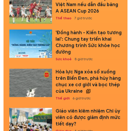
Việt Nam nếu dẫn đầu bảng
A ASEAN Cup 2026
Thể thao
7 giờ trước
'Đồng hành - Kiến tạo tương
lai': Chung tay triển khai
Chương trình Sức khỏe học
đường
Sức khoẻ
8 giờ trước
Hỏa lực Nga xóa sổ xuồng
trên Biển Đen, phá hủy hàng
chục xe cơ giới và bọc thép
của Ukraine
Thế giới
6 giờ trước
Giáo viên kiêm nhiệm Chi ủy
viên có được giảm định mức
tiết dạy?
Giáo dục
4 giờ trước