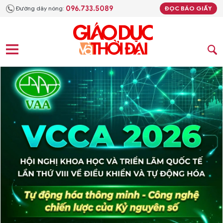
096.733.5089
Đường dây nóng:
ĐỌC BÁO GIẤY