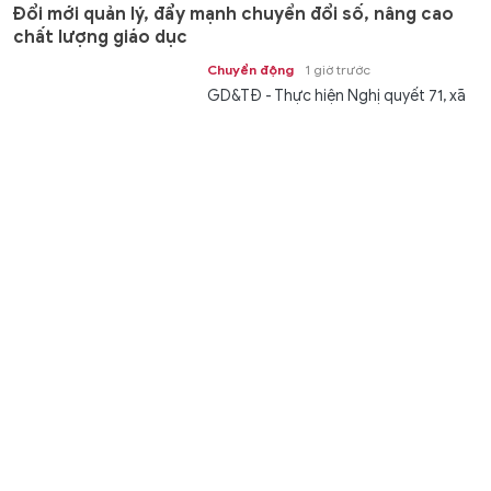
Đổi mới quản lý, đẩy mạnh chuyển đổi số, nâng cao
chất lượng giáo dục
Chuyển động
1 giờ trước
GD&TĐ - Thực hiện Nghị quyết 71, xã
Trung Sơn (Thanh Hóa) đổi mới quản
lý, đẩy mạnh chuyển đổi số, nâng...
Tìm manh mối các mộ tập thể liệt sĩ tại khu vực đèo
và sông Truồi
Thời sự
1 giờ trước
GD&TĐ - Các lực lượng chức năng ở
TP Huế đang tìm manh mối các khu
vực nghi có mộ tập thể liệt sĩ tại khu...
Quảng Trị tháo gỡ ‘điểm nghẽn’ chuyển đổi số, tăng
tốc hành động trong 100 ngày
Chuyển động
1 giờ trước
GD&TĐ - Sau một năm triển khai, tỉnh