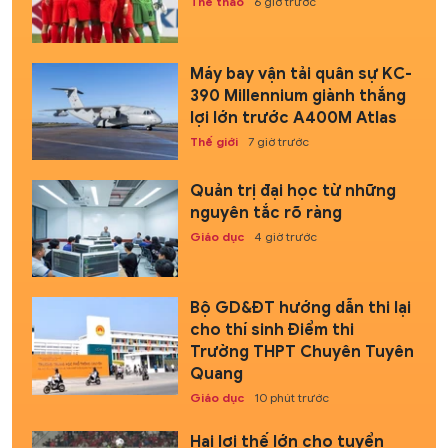
Thể thao
6 giờ trước
Máy bay vận tải quân sự KC-
390 Millennium giành thắng
lợi lớn trước A400M Atlas
Thế giới
7 giờ trước
Quản trị đại học từ những
nguyên tắc rõ ràng
Giáo dục
4 giờ trước
Bộ GD&ĐT hướng dẫn thi lại
cho thí sinh Điểm thi
Trường THPT Chuyên Tuyên
Quang
Giáo dục
10 phút trước
Hai lợi thế lớn cho tuyển