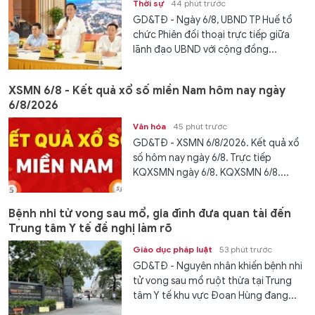
Thời sự
44 phút trước
GD&TĐ - Ngày 6/8, UBND TP Huế tổ
chức Phiên đối thoại trực tiếp giữa
lãnh đạo UBND với cộng đồng...
XSMN 6/8 - Kết quả xổ số miền Nam hôm nay ngày
6/8/2026
Văn hóa
45 phút trước
GD&TĐ - XSMN 6/8/2026. Kết quả xổ
số hôm nay ngày 6/8. Trực tiếp
KQXSMN ngày 6/8. KQXSMN 6/8....
Bệnh nhi tử vong sau mổ, gia đình đưa quan tài đến
Trung tâm Y tế đề nghị làm rõ
Giáo dục pháp luật
53 phút trước
GD&TĐ - Nguyên nhân khiến bệnh nhi
tử vong sau mổ ruột thừa tại Trung
tâm Y tế khu vực Đoan Hùng đang...