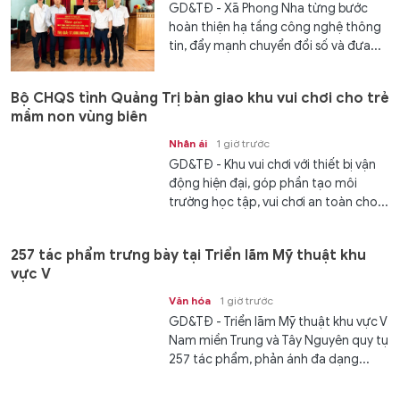
GD&TĐ - Xã Phong Nha từng bước
hoàn thiện hạ tầng công nghệ thông
tin, đẩy mạnh chuyển đổi số và đưa...
Bộ CHQS tỉnh Quảng Trị bàn giao khu vui chơi cho trẻ
mầm non vùng biên
Nhân ái
1 giờ trước
GD&TĐ - Khu vui chơi với thiết bị vận
động hiện đại, góp phần tạo môi
trường học tập, vui chơi an toàn cho...
257 tác phẩm trưng bày tại Triển lãm Mỹ thuật khu
vực V
Văn hóa
1 giờ trước
GD&TĐ - Triển lãm Mỹ thuật khu vực V
Nam miền Trung và Tây Nguyên quy tụ
257 tác phẩm, phản ánh đa dạng...