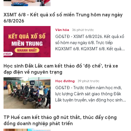
XSMT 6/8 - Kết quả xổ số miền Trung hôm nay ngày
6/8/2026
Văn hóa
36 phút trước
GD&TĐ - XSMT 6/8/2026. Kết quả xổ
số hôm nay ngày 6/8. Trực tiếp
KQXSMT 6/8. KQXSMT 6/8. Kết quả...
Học sinh Đắk Lắk cam kết tháo đồ 'độ chế', trả xe
đạp điện về nguyên trạng
Học đường
39 phút trước
GD&TĐ - Trước thềm năm học mới,
lực lượng Cảnh sát giao thông Đắk
Lắk tuyên truyền, vận động học sinh...
TP Huế cam kết tháo gỡ nút thắt, thúc đẩy cộng
đồng doanh nghiệp phát triển