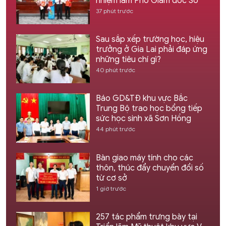
nhiệm làm Phó Giám đốc Sở
37 phút trước
Sau sắp xếp trường học, hiệu
trưởng ở Gia Lai phải đáp ứng
những tiêu chí gì?
40 phút trước
Báo GD&TĐ khu vực Bắc
Trung Bộ trao học bổng tiếp
sức học sinh xã Sơn Hồng
44 phút trước
Bàn giao máy tính cho các
thôn, thúc đẩy chuyển đổi số
từ cơ sở
1 giờ trước
257 tác phẩm trưng bày tại