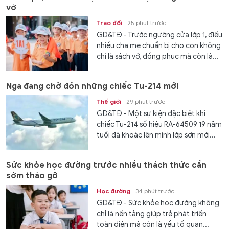
vở
Trao đổi
25 phút trước
GD&TĐ - Trước ngưỡng cửa lớp 1, điều
nhiều cha mẹ chuẩn bị cho con không
chỉ là sách vở, đồng phục mà còn là...
Nga đang chờ đón những chiếc Tu-214 mới
Thế giới
29 phút trước
GD&TĐ - Một sự kiện đặc biệt khi
chiếc Tu-214 số hiệu RA-64509 19 năm
tuổi đã khoác lên mình lớp sơn mới...
Sức khỏe học đường trước nhiều thách thức cần
sớm tháo gỡ
Học đường
34 phút trước
GD&TĐ - Sức khỏe học đường không
chỉ là nền tảng giúp trẻ phát triển
toàn diện mà còn là yếu tố quan...