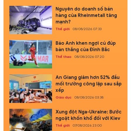
Nguyên do doanh số bán
hàng của Rheinmetall tăng
mạnh?
Thế giới
08/08/2026 07:33
Báo Anh khen ngợi cú đúp
bàn thắng của Đình Bắc
Thể thao
08/08/2026 07:20
An Giang giảm hơn 52% đầu
mối trường công lập sau sắp
xếp
Giáo dục
08/08/2026 03:38
Xung đột Nga-Ukraine: Bước
ngoặt khốn khổ đối với Kiev
Thế giới
07/08/2026 23:00