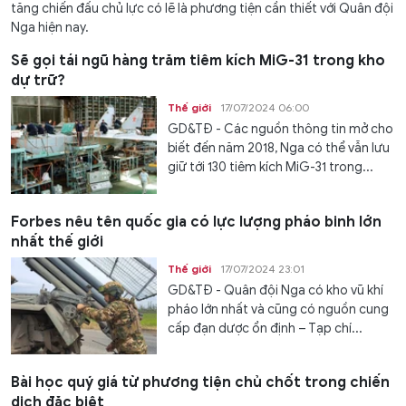
tăng chiến đấu chủ lực có lẽ là phương tiện cần thiết với Quân đội
Nga hiện nay.
Sẽ gọi tái ngũ hàng trăm tiêm kích MiG-31 trong kho
dự trữ?
Thế giới
17/07/2024 06:00
GD&TĐ - Các nguồn thông tin mở cho
biết đến năm 2018, Nga có thể vẫn lưu
giữ tới 130 tiêm kích MiG-31 trong...
Forbes nêu tên quốc gia có lực lượng pháo binh lớn
nhất thế giới
Thế giới
17/07/2024 23:01
GD&TĐ - Quân đội Nga có kho vũ khí
pháo lớn nhất và cũng có nguồn cung
cấp đạn dược ổn định – Tạp chí...
Bài học quý giá từ phương tiện chủ chốt trong chiến
dịch đặc biệt