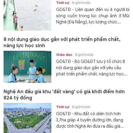
Thời sự
8 giờ trước
GD&TĐ - Liên quan đến vụ 4 người bị
sóng cuốn trong lúc chụp ảnh ở Mũi
Nghê (Đà Nẵng), lực lượng chức...
8 nội dung giáo dục gắn với phát triển phẩm chất,
năng lực học sinh
Giáo dục
8 giờ trước
GD&TĐ - Bộ GD&ĐT lưu ý tổ chức 8
nội dung giáo dục gắn với yêu cầu
phát triển phẩm chất, năng lực học...
Nghệ An đấu giá khu 'đất vàng' có giá khởi điểm hơn
824 tỷ đồng
Thời sự
8 giờ trước
GD&TĐ - Khu đất có diện tích hơn
3,7ha giáp 4 tuyến đường lớn, đang
được tỉnh Nghệ An đưa ra đấu giá...