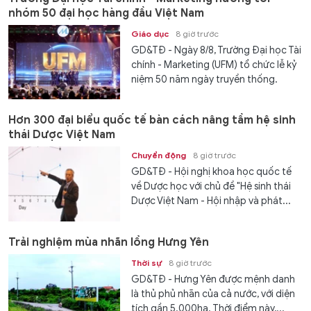
nhóm 50 đại học hàng đầu Việt Nam
Giáo dục
8 giờ trước
GD&TĐ - Ngày 8/8, Trường Đại học Tài
chính - Marketing (UFM) tổ chức lễ kỷ
niệm 50 năm ngày truyền thống.
Hơn 300 đại biểu quốc tế bàn cách nâng tầm hệ sinh
thái Dược Việt Nam
Chuyển động
8 giờ trước
GD&TĐ - Hội nghị khoa học quốc tế
về Dược học với chủ đề "Hệ sinh thái
Dược Việt Nam - Hội nhập và phát...
Trải nghiệm mùa nhãn lồng Hưng Yên
Thời sự
8 giờ trước
GD&TĐ - Hưng Yên được mệnh danh
là thủ phủ nhãn của cả nước, với diện
tích gần 5.000ha. Thời điểm này,...