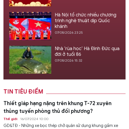
Hà Nội tổ chức nhiều chương
trình nghệ thuật dịp Quốc
khánh
07/08/2026 23:25
Nhà ‘rùa học’ Hà Đình Đức qua
đời ở tuổi 86
07/08/2026 15:32
TIN TIÊU ĐIỂM
Thiết giáp hạng nặng trên khung T-72 xuyên
thủng tuyến phòng thủ đối phương?
Thế giới
16/07/2024 10:00
GD&TĐ - Những xe bọc thép chở quân sử dụng khung gầm xe