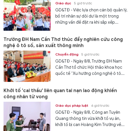
Giáo dục
5 giờ trước
GD&TĐ - Việc lựa chọn cán bộ quản lý,
bố trí nhân sự dôi dư là một trong
những vấn đề đặt ra khi sắp xếp...
Trường ĐH Nam Cần Thơ thúc đẩy nghiên cứu công
nghệ ô tô số, sản xuất thông minh
Chuyển động
5 giờ trước
GD&TĐ - Ngày 8/8, Trường ĐH Nam
Cần Thơ tổ chức Hội thảo khoa học
quốc tế “Xu hướng công nghệ ô tô...
Khởi tố 'cai thầu' liên quan tai nạn lao động khiến
công nhân tử vong
Giáo dục pháp luật
6 giờ trước
GD&TĐ - Ngày 8/8, Công an Tuyên
Quang thông tin vừa khởi tố vụ án,
khởi tố bị can Hoàng Kim Trường về...