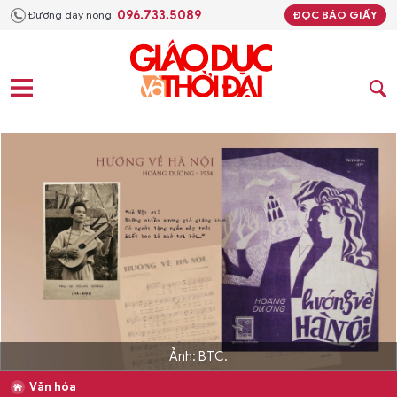
096.733.5089
Đường dây nóng:
ĐỌC BÁO GIẤY
Ảnh: BTC.
Văn hóa