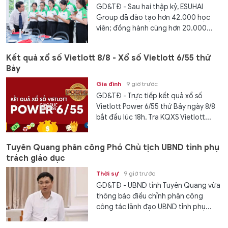
GD&TĐ - Sau hai thập kỷ, ESUHAI
Group đã đào tạo hơn 42.000 học
viên; đồng hành cùng hơn 20.000...
Kết quả xổ số Vietlott 8/8 - Xổ số Vietlott 6/55 thứ
Bảy
Gia đình
9 giờ trước
GD&TĐ - Trực tiếp kết quả xổ số
Vietlott Power 6/55 thứ Bảy ngày 8/8
bắt đầu lúc 18h. Tra KQXS Vietlott...
Tuyên Quang phân công Phó Chủ tịch UBND tỉnh phụ
trách giáo dục
Thời sự
9 giờ trước
GD&TĐ - UBND tỉnh Tuyên Quang vừa
thông báo điều chỉnh phân công
công tác lãnh đạo UBND tỉnh phụ...