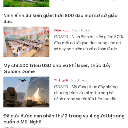
Ninh Bình dự kiến giảm hơn 800 đầu mối cơ sở giáo
dục
Giáo dục
8 giờ trước
GD&TĐ - Ninh Bình dự kiến giảm 57,1%
đầu mối cơ sở giáo dục, song các cơ
sở dạy học hiện có về cơ bản được...
Mỹ chi 400 triệu USD cho vũ khí laser, thúc đẩy
Golden Dome
Thế giới
8 giờ trước
GD&TĐ - Mỹ đang thúc đẩy những
chương trình vũ khí mới trong bối
cảnh drone và tên lửa tiếp tục đặt...
Đã cứu được nạn nhân thứ 2 trong vụ 4 người bị sóng
cuốn ở Mũi Nghê