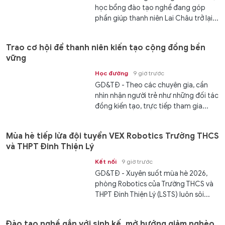
học bổng đào tạo nghề đang góp
phần giúp thanh niên Lai Châu trở lại...
Trao cơ hội để thanh niên kiến tạo cộng đồng bền
vững
Học đường
9 giờ trước
GD&TĐ - Theo các chuyên gia, cần
nhìn nhận người trẻ như những đối tác
đồng kiến tạo, trực tiếp tham gia...
Mùa hè tiếp lửa đội tuyển VEX Robotics Trường THCS
và THPT Đinh Thiện Lý
Kết nối
9 giờ trước
GD&TĐ - ​​Xuyên suốt mùa hè 2026,
phòng Robotics của Trường THCS và
THPT Đinh Thiện Lý (LSTS) luôn sôi...
Đào tạo nghề gắn với sinh kế, mở hướng giảm nghèo