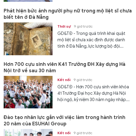
Phát hiện bức ảnh người phụ nữ trong mộ liệt sĩ chưa
biết tên ở Đà Nẵng
Thời sự
9 giờ trước
GD&TĐ - Trong quá trình khai quật
mộ liệt sĩ chưa xác định được danh
tính ở Đà Nẵng, lực lượng bộ đội...
Hơn 700 cựu sinh viên K41 Trường ĐH Xây dựng Hà
Nội trở về sau 30 năm
Kết nối
9 giờ trước
GD&TĐ - Hơn 700 cựu sinh viên khóa
41 Trường Đại học Xây dựng Hà Nội
hội ngộ, kỷ niệm 30 năm ngày nhập...
Đào tạo nhân lực gắn với việc làm trong hành trình
20 năm của ESUHAI Group
Kết nối
9 giờ trước