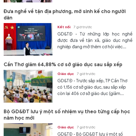
Đưa nghề về tận địa phương, mở sinh kế cho người
dân
Kết nối
7 giờ trước
GD&TĐ - Từ những lớp học nghề
được đưa về tận xã, giáo dục nghề
nghiệp đang mở thêm cơ hội việc...
Cần Thơ giảm 64,88% cơ sở giáo dục sau sắp xếp
Giáo dục
7 giờ trước
GD&TĐ - Trước sắp xếp, TP Cần Thơ
có 1.156 cơ sở giáo dục, sau sắp xếp
còn lại 406 cơ sở giáo dục (giảm...
Bộ GD&ĐT lưu ý một số nhiệm vụ theo từng cấp học
năm học mới
Giáo dục
7 giờ trước
GD&TĐ - Bộ GD&ĐT lưu ý một số