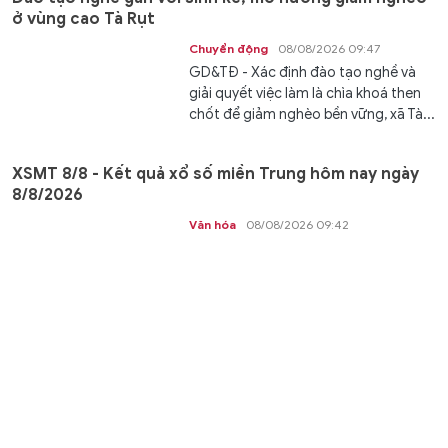
ở vùng cao Tà Rụt
Chuyển động
08/08/2026 09:47
GD&TĐ - Xác định đào tạo nghề và
giải quyết việc làm là chìa khoá then
chốt để giảm nghèo bền vững, xã Tà...
XSMT 8/8 - Kết quả xổ số miền Trung hôm nay ngày
8/8/2026
Văn hóa
08/08/2026 09:42
GD&TĐ - XSMT 8/8/2026. Kết quả xổ
số hôm nay ngày 8/8. Trực tiếp
KQXSMT 8/8. KQXSMT 8/8. Kết quả...
Tiếp sức gìn giữ tiếng nói, chữ viết của đồng bào dân
tộc thiểu số ở An Giang
Kết nối
08/08/2026 09:41
GD&TĐ - An Giang hỗ trợ 30.000
đồng/tiết cho người dạy tiếng nói,