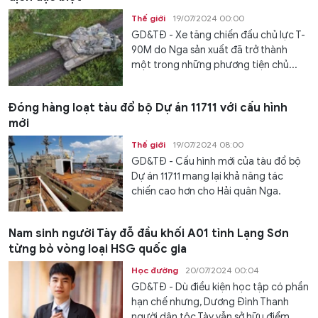
Thế giới
19/07/2024 00:00
GD&TĐ - Xe tăng chiến đấu chủ lực T-
90M do Nga sản xuất đã trở thành
một trong những phương tiện chủ...
Đóng hàng loạt tàu đổ bộ Dự án 11711 với cấu hình
mới
Thế giới
19/07/2024 08:00
GD&TĐ - Cấu hình mới của tàu đổ bộ
Dự án 11711 mang lại khả năng tác
chiến cao hơn cho Hải quân Nga.
Nam sinh người Tày đỗ đầu khối A01 tỉnh Lạng Sơn
từng bỏ vòng loại HSG quốc gia
Học đường
20/07/2024 00:04
GD&TĐ - Dù điều kiện học tập có phần
hạn chế nhưng, Dương Đình Thanh
người dân tộc Tày vẫn sở hữu điểm...