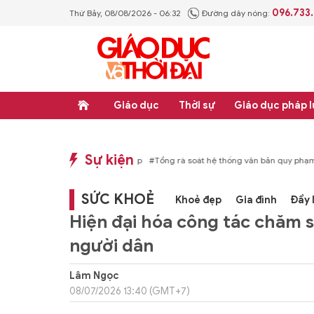
096.733
Thứ Bảy, 08/08/2026 - 06:32
Đường dây nóng:
Giáo dục
Thời sự
Giáo dục pháp l
Sự kiện
p luật
#Thực học - Thực nghiệp
#Tổng rà soát hệ thống văn bản quy phạm ph
SỨC KHOẺ
Khoẻ đẹp
Gia đình
Đẩy 
Hiện đại hóa công tác chăm s
người dân
Lâm Ngọc
08/07/2026 13:40 (GMT+7)