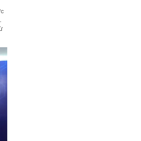
ức
.
ừ