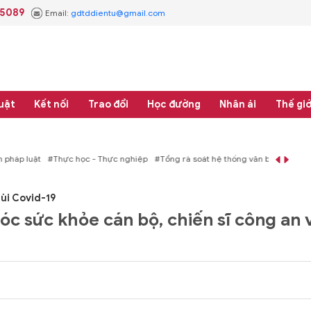
.5089
Email:
gdtddientu@gmail.com
uật
Kết nối
Trao đổi
Học đường
Nhân ái
Thế giớ
áp luật
#Thực học - Thực nghiệp
#Tổng rà soát hệ thống văn bản quy phạm 
lùi Covid-19
óc sức khỏe cán bộ, chiến sĩ công an 