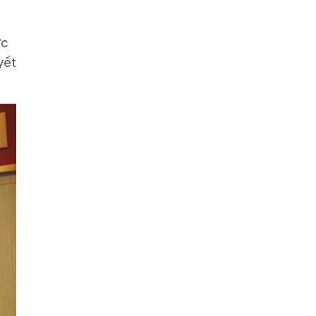
ực
yết