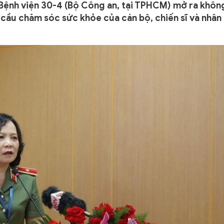
 Bệnh viện 30-4 (Bộ Công an, tại TPHCM) mở ra khôn
 cầu chăm sóc sức khỏe của cán bộ, chiến sĩ và nhân