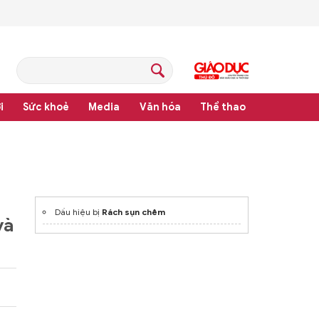
i
Sức khoẻ
Media
Văn hóa
Thể thao
pháp luật
Dấu hiệu bị
Rách sụn chêm
và