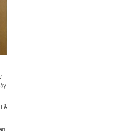
ự
gày
 Lễ
an