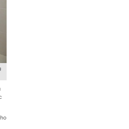
g
u
c
cho