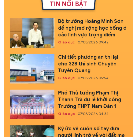
TIN NỔI BẬT
Bộ trưởng Hoàng Minh Sơn
đề nghị mở rộng học bổng ở
các lĩnh vực trọng điểm
Giáo dục
07/08/2026 09:42
Chi tiết phương án thi lại
cho 328 thí sinh Chuyên
Tuyên Quang
Giáo dục
07/08/2026 05:54
Phó Thủ tướng Phạm Thị
Thanh Trà dự lễ khởi công
Trường THPT Nam Đàn 1
Giáo dục
07/08/2026 04:34
Ký ức về cuốn sổ tay đưa
người lính trở về với đất mẹ