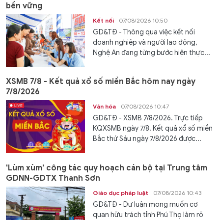
bền vững
Kết nối
07/08/2026 10:50
GD&TĐ - Thông qua việc kết nối
doanh nghiệp và người lao động,
Nghệ An đang từng bước hiện thực...
XSMB 7/8 - Kết quả xổ số miền Bắc hôm nay ngày
7/8/2026
Văn hóa
07/08/2026 10:47
GD&TĐ - XSMB 7/8/2026. Trực tiếp
KQXSMB ngày 7/8. Kết quả xổ số miền
Bắc thứ Sáu ngày 7/8/2026 được...
'Lùm xùm' công tác quy hoạch cán bộ tại Trung tâm
GDNN-GDTX Thanh Sơn
Giáo dục pháp luật
07/08/2026 10:43
GD&TĐ - Dư luận mong muốn cơ
quan hữu trách tỉnh Phú Thọ làm rõ