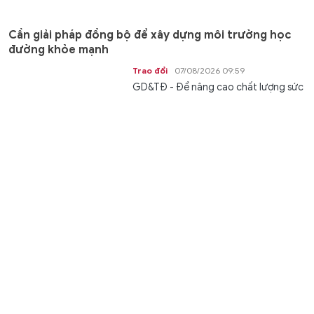
Cần giải pháp đồng bộ để xây dựng môi trường học
đường khỏe mạnh
Trao đổi
07/08/2026 09:59
GD&TĐ - Để nâng cao chất lượng sức
khỏe học đường, cần đồng bộ nhiều
giải pháp, tăng phối hợp giữa nhà...
Ghi nhận công lao những 'người gieo mầm' từ gian
khó
Trao đổi
07/08/2026 09:43
GD&TĐ - Đề xuất trợ cấp từ 6,5 triệu
đồng cho giáo viên mầm non đã nghỉ
công tác nhưng chưa được hưởng...
XSMT 7/8 - Kết quả xổ số miền Trung hôm nay ngày
7/8/2026