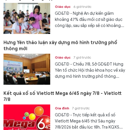
Giáo dục
6 giờ trước
GD&TĐ - Nghệ An dự kiến giảm
khoảng 47% đầu mối cơ sở giáo dục
công lập, sau sắp xếp sẽ có khoảng...
Hưng Yên thảo luận xây dựng mô hình trường phổ
thông mới
Giáo dục
7 giờ trước
GD&TĐ - Chiều 7/8, Sở GD&ĐT Hưng
Yên tổ chức Hội thảo khoa học về xây
dựng mô hình trường phổ thông...
Kết quả xổ số Vietlott Mega 6/45 ngày 7/8 - Vietlott
7/8
Gia đình
7 giờ trước
GD&TĐ - Trực tiếp kết quả xổ số
Vietlott Mega 6/45 thứ Sáu ngày
7/8/2026 bắt đầu lúc 18h. Tra KQXS...