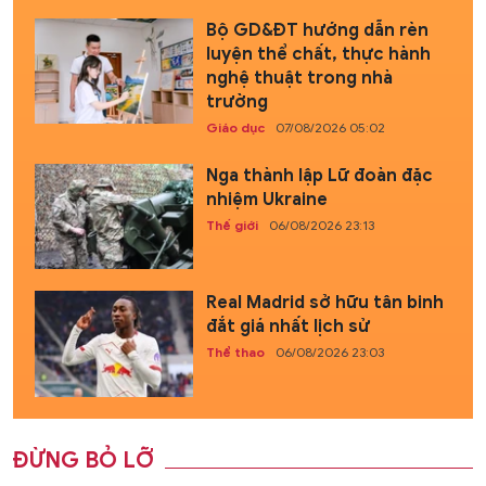
Bộ GD&ĐT hướng dẫn rèn
luyện thể chất, thực hành
nghệ thuật trong nhà
trường
Giáo dục
07/08/2026 05:02
Nga thành lập Lữ đoàn đặc
nhiệm Ukraine
Thế giới
06/08/2026 23:13
Real Madrid sở hữu tân binh
đắt giá nhất lịch sử
Thể thao
06/08/2026 23:03
ĐỪNG BỎ LỠ