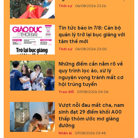
Thời sự
06/08/2026 23:26
Tin tức báo in 7/8: Cán bộ
quản lý trở lại bục giảng với
tâm thế mới
Thời sự
06/08/2026 23:00
Những điểm cần nắm rõ về
quy trình lọc ảo, xử lý
nguyện vọng tránh mất cơ
hội trúng tuyển
Trao đổi
07/08/2026 04:06
Vượt nỗi đau mất cha, nam
sinh đạt 29 điểm khối A00
thấp thỏm ước mơ giảng
đường
Nhân ái
07/08/2026 03:48