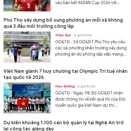
vào bán kết ASEAN Cup 2026 với...
Phú Thọ xây dựng bổ sung phương án mỗi xã không
quá 3 đầu mối trường công lập
Giáo dục
6 giờ trước
GD&TĐ - Sở GD&ĐT Phú Thọ yêu cầu
các xã, phường khẩn trương xây dựng
phương án dự phòng sắp xếp mạng...
Việt Nam giành 7 huy chương tại Olympic Trí tuệ nhân
tạo quốc tế 2026
Học đường
6 giờ trước
GD&TĐ - Ngày 7/8, Bộ GD&ĐT nhận
được thông tin về kết quả thi của Đội
tuyển quốc gia Việt Nam dự thi...
Dự kiến khoảng 1.100 cán bộ quản lý tại Nghệ An trở
lại công tác giảng dạy