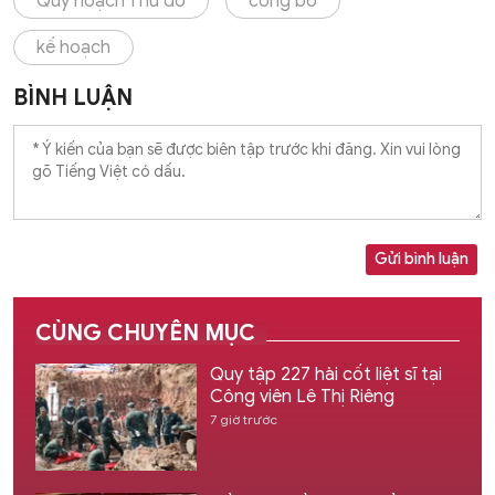
Quy hoạch Thủ đô
công bố
kế hoạch
BÌNH LUẬN
Gửi bình luận
CÙNG CHUYÊN MỤC
Quy tập 227 hài cốt liệt sĩ tại
Công viên Lê Thị Riêng
7 giờ trước