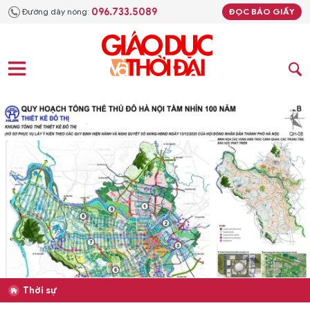
096.733.5089
Đường dây nóng:
ĐỌC BÁO GIẤY
Thời sự