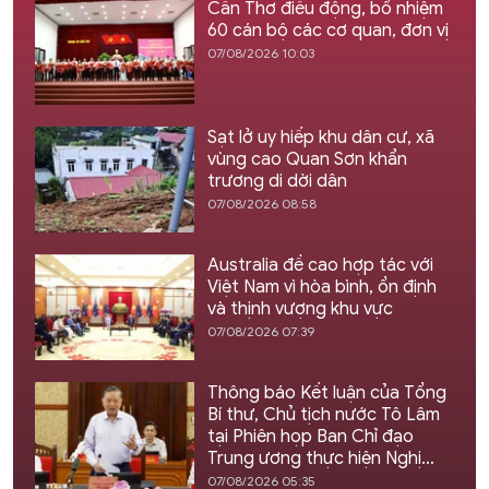
Cần Thơ điều động, bổ nhiệm
60 cán bộ các cơ quan, đơn vị
07/08/2026 10:03
Sạt lở uy hiếp khu dân cư, xã
vùng cao Quan Sơn khẩn
trương di dời dân
07/08/2026 08:58
Australia đề cao hợp tác với
Việt Nam vì hòa bình, ổn định
và thịnh vượng khu vực
07/08/2026 07:39
Thông báo Kết luận của Tổng
Bí thư, Chủ tịch nước Tô Lâm
tại Phiên họp Ban Chỉ đạo
Trung ương thực hiện Nghị
quyết 57
07/08/2026 05:35