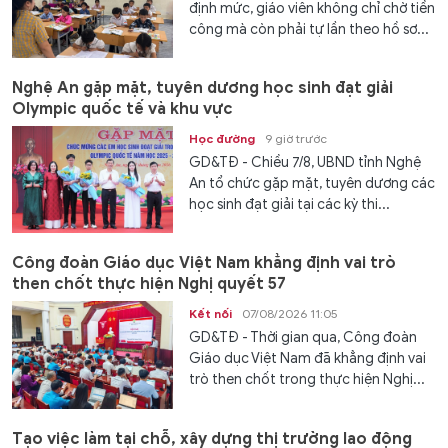
định mức, giáo viên không chỉ chờ tiền
công mà còn phải tự lần theo hồ sơ...
Nghệ An gặp mặt, tuyên dương học sinh đạt giải
Olympic quốc tế và khu vực
Học đường
9 giờ trước
GD&TĐ - Chiều 7/8, UBND tỉnh Nghệ
An tổ chức gặp mặt, tuyên dương các
học sinh đạt giải tại các kỳ thi...
Công đoàn Giáo dục Việt Nam khẳng định vai trò
then chốt thực hiện Nghị quyết 57
Kết nối
07/08/2026 11:05
GD&TĐ - Thời gian qua, Công đoàn
Giáo dục Việt Nam đã khẳng định vai
trò then chốt trong thực hiện Nghị...
Tạo việc làm tại chỗ, xây dựng thị trường lao động