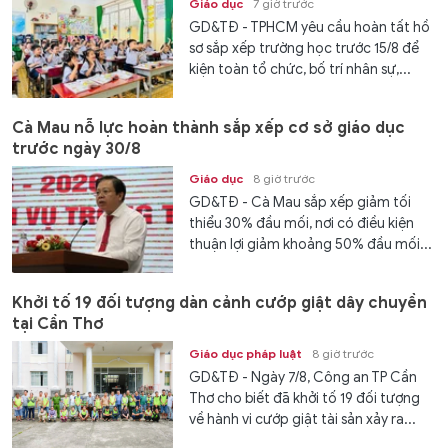
Giáo dục
7 giờ trước
GD&TĐ - TPHCM yêu cầu hoàn tất hồ
sơ sắp xếp trường học trước 15/8 để
kiện toàn tổ chức, bố trí nhân sự,...
Cà Mau nỗ lực hoàn thành sắp xếp cơ sở giáo dục
trước ngày 30/8
Giáo dục
8 giờ trước
GD&TĐ - Cà Mau sắp xếp giảm tối
thiểu 30% đầu mối, nơi có điều kiện
thuận lợi giảm khoảng 50% đầu mối...
Khởi tố 19 đối tượng dàn cảnh cướp giật dây chuyền
tại Cần Thơ
Giáo dục pháp luật
8 giờ trước
GD&TĐ - Ngày 7/8, Công an TP Cần
Thơ cho biết đã khởi tố 19 đối tượng
về hành vi cướp giật tài sản xảy ra...