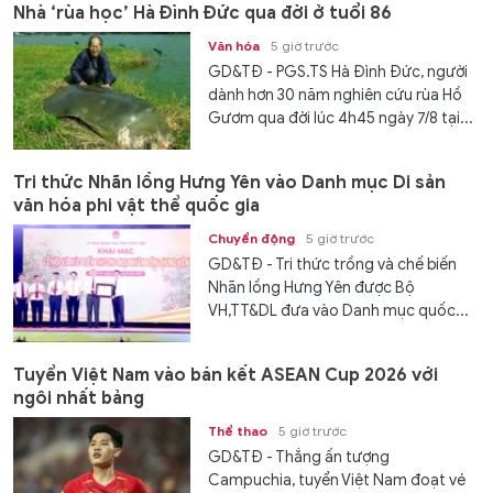
Nhà ‘rùa học’ Hà Đình Đức qua đời ở tuổi 86
Văn hóa
5 giờ trước
GD&TĐ - PGS.TS Hà Đình Đức, người
dành hơn 30 năm nghiên cứu rùa Hồ
Gươm qua đời lúc 4h45 ngày 7/8 tại...
Tri thức Nhãn lồng Hưng Yên vào Danh mục Di sản
văn hóa phi vật thể quốc gia
Chuyển động
5 giờ trước
GD&TĐ - Tri thức trồng và chế biến
Nhãn lồng Hưng Yên được Bộ
VH,TT&DL đưa vào Danh mục quốc...
Tuyển Việt Nam vào bán kết ASEAN Cup 2026 với
ngôi nhất bảng
Thể thao
5 giờ trước
GD&TĐ - Thắng ấn tượng
Campuchia, tuyển Việt Nam đoạt vé