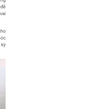
ờng
 đề
vai
cho
sóc
 kỳ