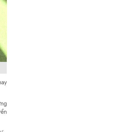
nay
ưng
yển