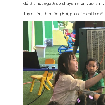
để thu hút người có chuyên môn vào làm v
Tuy nhiên, theo ông Hải, phụ cấp chỉ là mộ