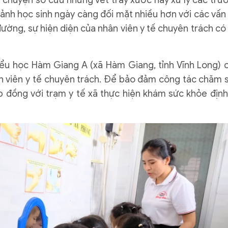
u chuyện sơ cứu những vết trầy xước hay xử lý các trư
cảnh học sinh ngày càng đối mặt nhiều hơn với các vấn
ường, sự hiện diện của nhân viên y tế chuyên trách có 
ểu học Hàm Giang A (xã Hàm Giang, tỉnh Vĩnh Long) 
n viên y tế chuyên trách. Để bảo đảm công tác chăm 
p đồng với trạm y tế xã thực hiện khám sức khỏe định