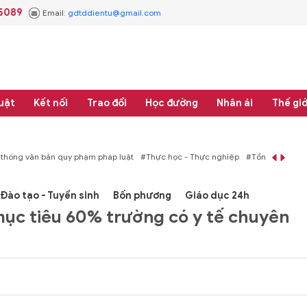
.5089
Email:
gdtddientu@gmail.com
uật
Kết nối
Trao đổi
Học đường
Nhân ái
Thế giớ
áp luật
#Thực học - Thực nghiệp
#Tổng rà soát hệ thống văn bản quy phạm 
Đào tạo - Tuyển sinh
Bốn phương
Giáo dục 24h
mục tiêu 60% trường có y tế chuyên