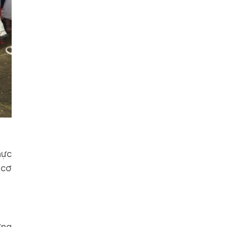
hực
 cơ