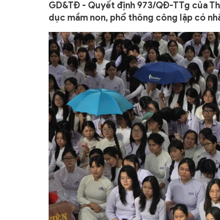
GD&TĐ - Quyết định 973/QĐ-TTg của Th
dục mầm non, phổ thông công lập có nhâ