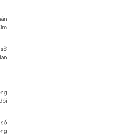
hần
Kim
 sở
ian
ông
đội
 số
ọng