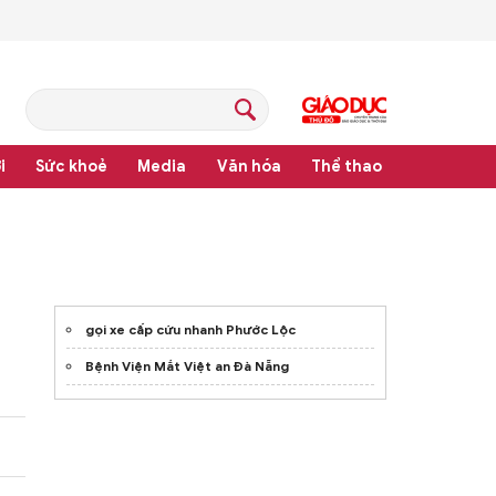
i
Sức khoẻ
Media
Văn hóa
Thể thao
pháp luật
gọi xe cấp cứu nhanh Phước Lộc
Bệnh Viện Mắt Việt an Đà Nẵng