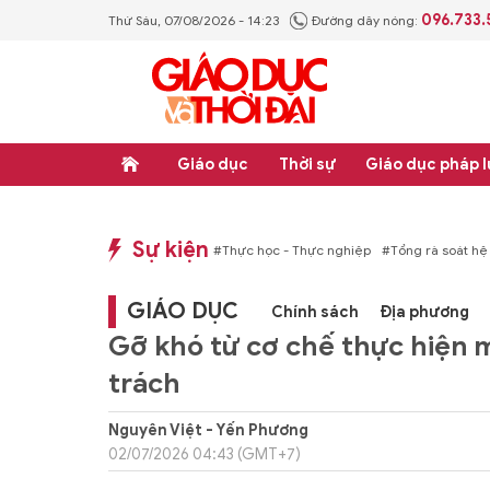
096.733
Thứ Sáu, 07/08/2026 - 14:23
Đường dây nóng:
Giáo dục
Thời sự
Giáo dục pháp l
Sự kiện
p luật
#Thực học - Thực nghiệp
#Tổng rà soát hệ thống văn bản quy phạm ph
GIÁO DỤC
Chính sách
Địa phương
Gỡ khó từ cơ chế thực hiện 
trách
Nguyên Việt - Yến Phương
02/07/2026 04:43 (GMT+7)