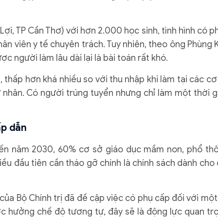
i, TP Cần Thơ) với hơn 2.000 học sinh, tình hình có p
hân viên y tế chuyên trách. Tuy nhiên, theo ông Phùng 
c người làm lâu dài lại là bài toán rất khó.
 thấp hơn khá nhiều so với thu nhập khi làm tại các cơ
ư nhân. Có người trúng tuyển nhưng chỉ làm một thời g
ấp dẫn
 đến năm 2030, 60% cơ sở giáo dục mầm non, phổ th
iều đầu tiên cần tháo gỡ chính là chính sách dành cho 
của Bộ Chính trị đã đề cập việc có phụ cấp đối với một
ược hưởng chế độ tương tự, đây sẽ là động lực quan tr