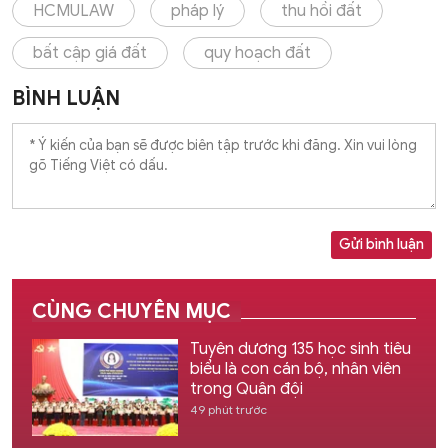
HCMULAW
pháp lý
thu hồi đất
bất cập giá đất
quy hoạch đất
BÌNH LUẬN
Gửi bình luận
CÙNG CHUYÊN MỤC
Tuyên dương 135 học sinh tiêu
biểu là con cán bộ, nhân viên
trong Quân đội
49 phút trước