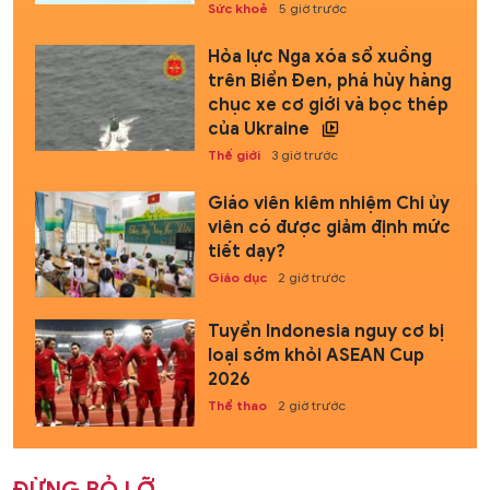
Sức khoẻ
5 giờ trước
Hỏa lực Nga xóa sổ xuồng
trên Biển Đen, phá hủy hàng
chục xe cơ giới và bọc thép
của Ukraine
Thế giới
3 giờ trước
Giáo viên kiêm nhiệm Chi ủy
viên có được giảm định mức
tiết dạy?
Giáo dục
2 giờ trước
Tuyển Indonesia nguy cơ bị
loại sớm khỏi ASEAN Cup
2026
Thể thao
2 giờ trước