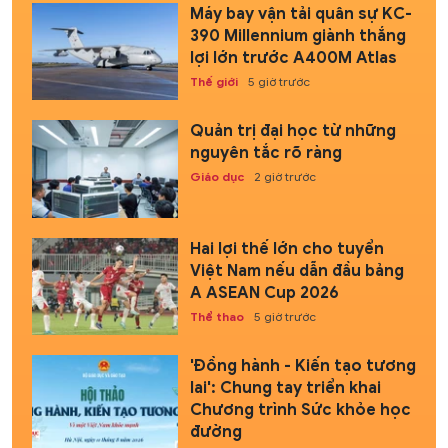
Máy bay vận tải quân sự KC-
390 Millennium giành thắng
lợi lớn trước A400M Atlas
Thế giới
5 giờ trước
Quản trị đại học từ những
nguyên tắc rõ ràng
Giáo dục
2 giờ trước
Hai lợi thế lớn cho tuyển
Việt Nam nếu dẫn đầu bảng
A ASEAN Cup 2026
Thể thao
5 giờ trước
'Đồng hành - Kiến tạo tương
lai': Chung tay triển khai
Chương trình Sức khỏe học
đường