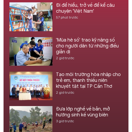
Đi để hiểu, trở về để kể câu
chuyện 'Việt Nam'
57 phút trước
'Mùa hè số' trao kỹ năng số
cho người dân từ những điều
giản dị
2 giờ trước
Tạo môi trường hòa nhập cho
trẻ em, thanh thiếu niên
khuyết tật tại TP Cần Thơ
2 giờ trước
Đưa lớp nghề về bản, mở
hướng sinh kế vùng biên
3 giờ trước