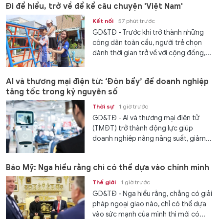
Đi để hiểu, trở về để kể câu chuyện 'Việt Nam'
Kết nối
57 phút trước
GD&TĐ - Trước khi trở thành những
công dân toàn cầu, người trẻ chọn
dành thời gian trở về với cộng đồng,...
AI và thương mại điện tử: ‘Đòn bẩy’ để doanh nghiệp
tăng tốc trong kỷ nguyên số
Thời sự
1 giờ trước
GD&TĐ - AI và thương mại điện tử
(TMĐT) trở thành động lực giúp
doanh nghiệp nâng năng suất, giảm...
Báo Mỹ: Nga hiểu rằng chỉ có thể dựa vào chính mình
Thế giới
1 giờ trước
GD&TĐ - Nga hiểu rằng, chẳng có giải
pháp ngoại giao nào, chỉ có thể dựa
vào sức mạnh của mình thì mới có...