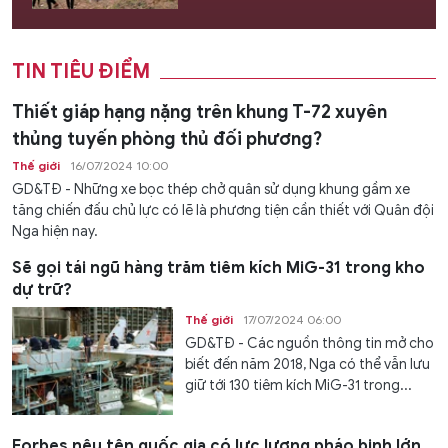
TIN TIÊU ĐIỂM
Thiết giáp hạng nặng trên khung T-72 xuyên
thủng tuyến phòng thủ đối phương?
Thế giới
16/07/2024 10:00
GD&TĐ - Những xe bọc thép chở quân sử dụng khung gầm xe
tăng chiến đấu chủ lực có lẽ là phương tiện cần thiết với Quân đội
Nga hiện nay.
Sẽ gọi tái ngũ hàng trăm tiêm kích MiG-31 trong kho
dự trữ?
Thế giới
17/07/2024 06:00
GD&TĐ - Các nguồn thông tin mở cho
biết đến năm 2018, Nga có thể vẫn lưu
giữ tới 130 tiêm kích MiG-31 trong...
Forbes nêu tên quốc gia có lực lượng pháo binh lớn