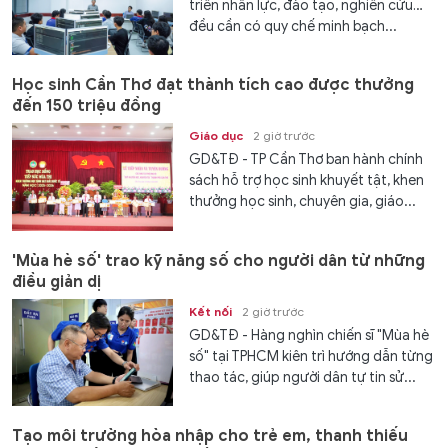
triển nhân lực, đào tạo, nghiên cứu…
đều cần có quy chế minh bạch...
Học sinh Cần Thơ đạt thành tích cao được thưởng
đến 150 triệu đồng
Giáo dục
2 giờ trước
GD&TĐ - TP Cần Thơ ban hành chính
sách hỗ trợ học sinh khuyết tật, khen
thưởng học sinh, chuyên gia, giáo...
'Mùa hè số' trao kỹ năng số cho người dân từ những
điều giản dị
Kết nối
2 giờ trước
GD&TĐ - Hàng nghìn chiến sĩ "Mùa hè
số" tại TPHCM kiên trì hướng dẫn từng
thao tác, giúp người dân tự tin sử...
Tạo môi trường hòa nhập cho trẻ em, thanh thiếu