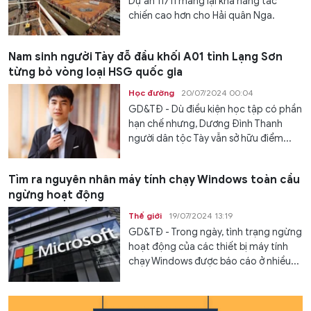
Dự án 11711 mang lại khả năng tác
chiến cao hơn cho Hải quân Nga.
Nam sinh người Tày đỗ đầu khối A01 tỉnh Lạng Sơn
từng bỏ vòng loại HSG quốc gia
Học đường
20/07/2024 00:04
GD&TĐ - Dù điều kiện học tập có phần
hạn chế nhưng, Dương Đình Thanh
người dân tộc Tày vẫn sở hữu điểm...
Tìm ra nguyên nhân máy tính chạy Windows toàn cầu
ngừng hoạt động
Thế giới
19/07/2024 13:19
GD&TĐ - Trong ngày, tình trạng ngừng
hoạt động của các thiết bị máy tính
chạy Windows được báo cáo ở nhiều...