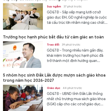
Suy ngẫm
37 phút trước
GD&TĐ - Sắp xếp mạng lưới cơ sở
giáo dục ĐH, GD nghề nghiệp là cuộc
tái cấu trúc lớn nhằm nâng cao chất...
Trường học hạnh phúc bắt đầu từ cảm giác an toàn
Trao đổi
39 phút trước
GD&TĐ - Trong nhiều năm gần đây,
khái niệm trường học hạnh phúc đã
trở thành một định hướng quan...
5 nhóm học sinh Đắk Lắk được mượn sách giáo khoa
trong năm học 2026-2027
Giáo dục
44 phút trước
GD&TĐ - UBND tỉnh Đắk Lắk thống
nhất chủ trương mua sách giáo khoa
(SGK) cấp cho các cơ sở giáo dục...