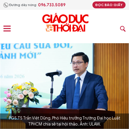
096.733.5089
Đường dây nóng:
ĐỌC BÁO GIẤY
PGS.TS Trần Việt Dũng, Phó Hiệu trưởng Trường Đại học Luật
TPHCM chia sẻ tại hội thảo. Ảnh: ULAW.