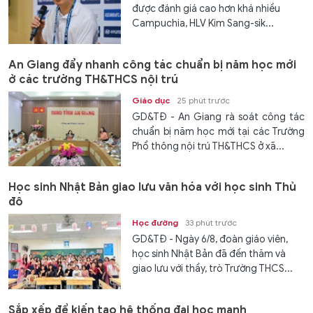
được đánh giá cao hơn khá nhiều
Campuchia, HLV Kim Sang-sik...
An Giang đẩy nhanh công tác chuẩn bị năm học mới
ở các trường TH&THCS nội trú
Giáo dục
25 phút trước
GD&TĐ - An Giang rà soát công tác
chuẩn bị năm học mới tại các Trường
Phổ thông nội trú TH&THCS ở xã...
Học sinh Nhật Bản giao lưu văn hóa với học sinh Thủ
đô
Học đường
33 phút trước
GD&TĐ - Ngày 6/8, đoàn giáo viên,
học sinh Nhật Bản đã đến thăm và
giao lưu với thầy, trò Trường THCS...
Sắp xếp để kiến tạo hệ thống đại học mạnh