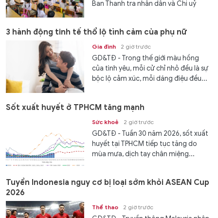
Ban Thanh tra nhân dân và Chi uỷ
viên. Xin hỏi, số tiết tối đa tôi được
giảm theo định...
3 hành động tinh tế thổ lộ tình cảm của phụ nữ
Gia đình
2 giờ trước
GD&TĐ - Trong thế giới màu hồng
của tình yêu, mỗi cử chỉ nhỏ đều là sự
bộc lộ cảm xúc, mỗi dáng điệu đều...
Sốt xuất huyết ở TPHCM tăng mạnh
Sức khoẻ
2 giờ trước
GD&TĐ - Tuần 30 năm 2026, sốt xuất
huyết tại TPHCM tiếp tục tăng do
mùa mưa, dịch tay chân miệng...
Tuyển Indonesia nguy cơ bị loại sớm khỏi ASEAN Cup
2026
Thể thao
2 giờ trước