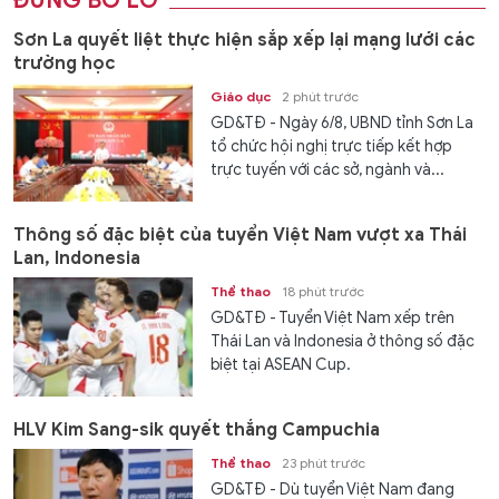
ĐỪNG BỎ LỠ
Sơn La quyết liệt thực hiện sắp xếp lại mạng lưới các
trường học
Giáo dục
2 phút trước
GD&TĐ - Ngày 6/8, UBND tỉnh Sơn La
tổ chức hội nghị trực tiếp kết hợp
trực tuyến với các sở, ngành và...
Thông số đặc biệt của tuyển Việt Nam vượt xa Thái
Lan, Indonesia
Thể thao
18 phút trước
GD&TĐ - Tuyển Việt Nam xếp trên
Thái Lan và Indonesia ở thông số đặc
biệt tại ASEAN Cup.
HLV Kim Sang-sik quyết thắng Campuchia
Thể thao
23 phút trước
GD&TĐ - Dù tuyển Việt Nam đang