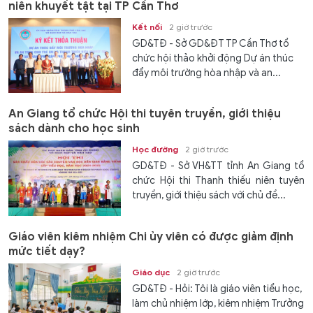
niên khuyết tật tại TP Cần Thơ
Kết nối
2 giờ trước
GD&TĐ - Sở GD&ĐT TP Cần Thơ tổ
chức hội thảo khởi động Dự án thúc
đẩy môi trường hòa nhập và an...
An Giang tổ chức Hội thi tuyên truyền, giới thiệu
sách dành cho học sinh
Học đường
2 giờ trước
GD&TĐ - Sở VH&TT tỉnh An Giang tổ
chức Hội thi Thanh thiếu niên tuyên
truyền, giới thiệu sách với chủ đề...
Giáo viên kiêm nhiệm Chi ủy viên có được giảm định
mức tiết dạy?
Giáo dục
2 giờ trước
GD&TĐ - Hỏi: Tôi là giáo viên tiểu học,
làm chủ nhiệm lớp, kiêm nhiệm Trưởng