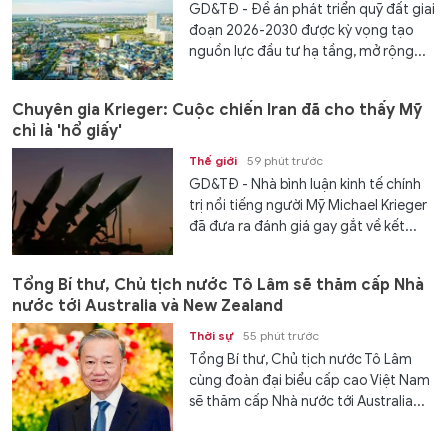
GD&TĐ - Đề án phát triển quỹ đất giai
đoạn 2026-2030 được kỳ vọng tạo
nguồn lực đầu tư hạ tầng, mở rộng...
Chuyên gia Krieger: Cuộc chiến Iran đã cho thấy Mỹ
chỉ là 'hổ giấy'
Thế giới
59 phút trước
GD&TĐ - Nhà bình luận kinh tế chính
trị nổi tiếng người Mỹ Michael Krieger
đã đưa ra đánh giá gay gắt về kết...
Tổng Bí thư, Chủ tịch nước Tô Lâm sẽ thăm cấp Nhà
nước tới Australia và New Zealand
Thời sự
55 phút trước
Tổng Bí thư, Chủ tịch nước Tô Lâm
cùng đoàn đại biểu cấp cao Việt Nam
sẽ thăm cấp Nhà nước tới Australia...