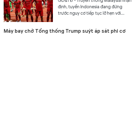
GD&TĐ - Truyền thông Malaysia nhận
định, tuyển Indonesia đang đứng
trước nguy cơ tiếp tục lỡ hẹn với...
Máy bay chở Tổng thống Trump suýt áp sát phi cơ
dân sự trên bầu trời Washington
Thế giới
2 giờ trước
GD&TĐ - Một sự cố trên không gần
thủ đô Mỹ khiến cơ quan điều tra vào
cuộc, dù Nhà Trắng khẳng định...
Trường Phổ thông Phùng Hưng hân hoan chào đón
tân học sinh năm 2026
Giáo dục
3 giờ trước
GD&TĐ - Trở lại với ngôi trường mang
tên Phùng Hưng và được gặp thầy cô
giáo cùng những người bạn mới là...