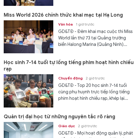
Miss World 2026 chính thức khai mạc tại Hạ Long
Văn hóa
1 giờ trước
GD&TĐ - Đêm khai mạc cuộc thi Miss
World lần thứ 73 tại Quảng trường
biển Halong Marina (Quảng Ninh)...
Học sinh 7-14 tuổi tự lồng tiếng phim hoạt hình chiếu
rạp
Chuyển động
2 giờ trước
GD&TĐ - Top 20 học sinh 7-14 tuổi
cùng phụ huynh trực tiếp lồng tiếng
phim hoạt hình chiếu rạp, khép lại...
Quản trị đại học từ những nguyên tắc rõ ràng
Giáo dục
2 giờ trước
GD&TĐ - Mọi hoạt động quản lý, phát