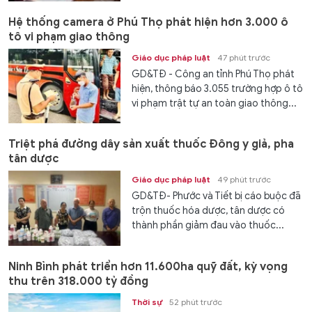
Hệ thống camera ở Phú Thọ phát hiện hơn 3.000 ô
tô vi phạm giao thông
Giáo dục pháp luật
47 phút trước
GD&TĐ - Công an tỉnh Phú Thọ phát
hiện, thông báo 3.055 trường hợp ô tô
vi phạm trật tự an toàn giao thông...
Triệt phá đường dây sản xuất thuốc Đông y giả, pha
tân dược
Giáo dục pháp luật
49 phút trước
GD&TĐ- Phước và Tiết bị cáo buộc đã
trộn thuốc hóa dược, tân dược có
thành phần giảm đau vào thuốc...
Ninh Bình phát triển hơn 11.600ha quỹ đất, kỳ vọng
thu trên 318.000 tỷ đồng
Thời sự
52 phút trước