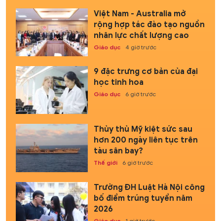
Việt Nam - Australia mở
rộng hợp tác đào tạo nguồn
nhân lực chất lượng cao
Giáo dục
4 giờ trước
9 đặc trưng cơ bản của đại
học tinh hoa
Giáo dục
6 giờ trước
Thủy thủ Mỹ kiệt sức sau
hơn 200 ngày liên tục trên
tàu sân bay?
Thế giới
6 giờ trước
Trường ĐH Luật Hà Nội công
bố điểm trúng tuyển năm
2026
Giáo dục
1 giờ trước