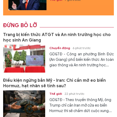
ĐỪNG BỎ LỠ
Trang bị kiến thức ATGT và An ninh trường học cho
học sinh An Giang
Chuyển động
6 phút trước
GD&TĐ - Công an phường Bình Đức
(An Giang) phổ biến kiến thức An toàn
giao thông và An ninh trường học...
Điều kiện ngừng bắn Mỹ - Iran: Chỉ cần mở eo biển
Hormuz, hạt nhân sẽ tính sau?
Thế giới
22 phút trước
GD&TĐ - Theo truyền thông Mỹ, ông
Trump chỉ cần Iran mở cửa eo biển
Hormuz thì sẽ chấm dứt cuộc xung...