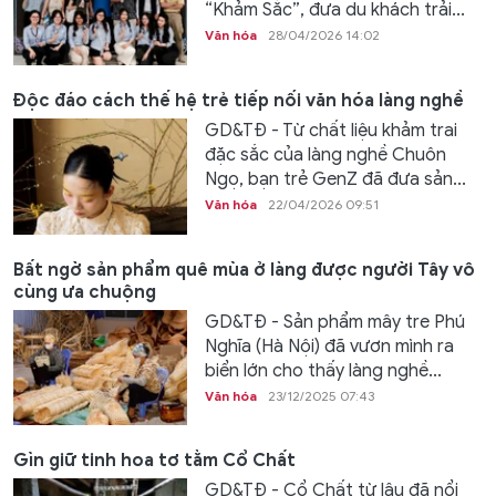
“Khảm Sắc”, đưa du khách trải...
Văn hóa
28/04/2026 14:02
Độc đáo cách thế hệ trẻ tiếp nối văn hóa làng nghề
GD&TĐ - Từ chất liệu khảm trai
đặc sắc của làng nghề Chuôn
Ngọ, bạn trẻ GenZ đã đưa sản...
Văn hóa
22/04/2026 09:51
Bất ngờ sản phẩm quê mùa ở làng được người Tây vô
cùng ưa chuộng
GD&TĐ - Sản phẩm mây tre Phú
Nghĩa (Hà Nội) đã vươn mình ra
biển lớn cho thấy làng nghề...
Văn hóa
23/12/2025 07:43
Gìn giữ tinh hoa tơ tằm Cổ Chất
GD&TĐ - Cổ Chất từ lâu đã nổi