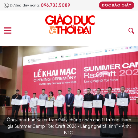
096.733.5089
Đường dây nóng:
ĐỌC BÁO GIẤY
Ông Jonathan Baker trao Giấy chứng nhận cho 11 trường tham
gia Summer Camp “Re: Craft 2026 - Làng nghề tái sinh” - Ảnh:
BTC.