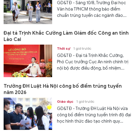
GD&TĐ - Sáng 10/8, Trường Đại học
Văn hóa TPHCM thông báo điểm
chuẩn trúng tuyển các ngành đào...
Đại tá Trịnh Khắc Cường Làm Giám đốc Công an tỉnh
Lào Cai
Thời sự
1 giờ trước
GD&TĐ - Đại tá Trịnh Khắc Cường,
Phó Cục trưởng Cục An ninh chính trị
nội bộ được điều động, bổ nhiệm...
Trường ĐH Luật Hà Nội công bố điểm trúng tuyển
năm 2026
Giáo dục
1 giờ trước
GD&TĐ - Trường ĐH Luật Hà Nội vừa
công bố điểm trúng tuyển trình độ đại
học hình thức đào tạo chính quy...