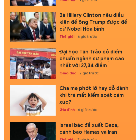
Bà Hillary Clinton nêu điều
kiện để ông Trump được đề
cử Nobel Hòa bình
Thế giới
6 giờ trước
Đại học Tân Trào có điểm
chuẩn ngành sư phạm cao
nhất với 27,34 điểm
Giáo dục
2 giờ trước
Cha mẹ phớt lờ hay dỗ dành
khi trẻ mất kiểm soát cảm
xúc?
Gia đình
6 giờ trước
Israel bác đề xuất Gaza,
cảnh báo Hamas và Iran
Thế giới
7 giờ trước