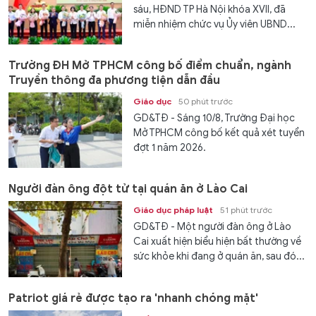
sáu, HĐND TP Hà Nội khóa XVII, đã
miễn nhiệm chức vụ Ủy viên UBND...
Trường ĐH Mở TPHCM công bố điểm chuẩn, ngành
Truyền thông đa phương tiện dẫn đầu
Giáo dục
50 phút trước
GD&TĐ - Sáng 10/8, Trường Đại học
Mở TPHCM công bố kết quả xét tuyển
đợt 1 năm 2026.
Người đàn ông đột tử tại quán ăn ở Lào Cai
Giáo dục pháp luật
51 phút trước
GD&TĐ - Một người đàn ông ở Lào
Cai xuất hiện biểu hiện bất thường về
sức khỏe khi đang ở quán ăn, sau đó...
Patriot giá rẻ được tạo ra 'nhanh chóng mặt'