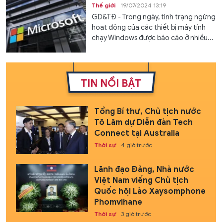
Thế giới
19/07/2024 13:19
GD&TĐ - Trong ngày, tình trạng ngừng
hoạt động của các thiết bị máy tính
chạy Windows được báo cáo ở nhiều...
TIN NỔI BẬT
Tổng Bí thư, Chủ tịch nước
Tô Lâm dự Diễn đàn Tech
Connect tại Australia
Thời sự
4 giờ trước
Lãnh đạo Đảng, Nhà nước
Việt Nam viếng Chủ tịch
Quốc hội Lào Xaysomphone
Phomvihane
Thời sự
3 giờ trước