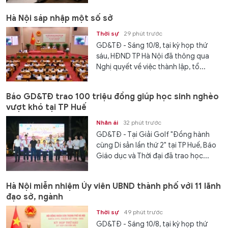
Hà Nội sáp nhập một số sở
Thời sự
29 phút trước
GD&TĐ - Sáng 10/8, tại kỳ họp thứ
sáu, HĐND TP Hà Nội đã thông qua
Nghị quyết về việc thành lập, tổ...
Báo GD&TĐ trao 100 triệu đồng giúp học sinh nghèo
vượt khó tại TP Huế
Nhân ái
32 phút trước
GD&TĐ - Tại Giải Golf "Đồng hành
cùng Di sản lần thứ 2" tại TP Huế, Báo
Giáo dục và Thời đại đã trao học...
Hà Nội miễn nhiệm Ủy viên UBND thành phố với 11 lãnh
đạo sở, ngành
Thời sự
49 phút trước
GD&TĐ - Sáng 10/8, tại kỳ họp thứ