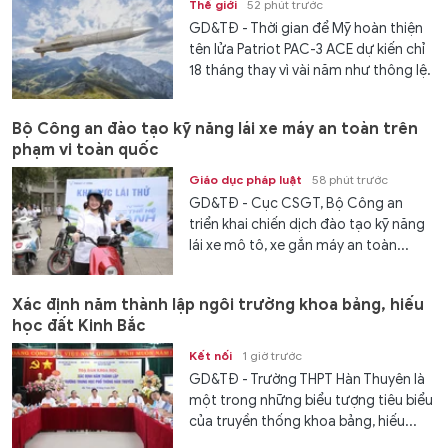
Thế giới
52 phút trước
GD&TĐ - Thời gian để Mỹ hoàn thiện
tên lửa Patriot PAC-3 ACE dự kiến chỉ
18 tháng thay vì vài năm như thông lệ.
Bộ Công an đào tạo kỹ năng lái xe máy an toàn trên
phạm vi toàn quốc
Giáo dục pháp luật
58 phút trước
GD&TĐ - Cục CSGT, Bộ Công an
triển khai chiến dịch đào tạo kỹ năng
lái xe mô tô, xe gắn máy an toàn...
Xác định năm thành lập ngôi trường khoa bảng, hiếu
học đất Kinh Bắc
Kết nối
1 giờ trước
GD&TĐ - Trường THPT Hàn Thuyên là
một trong những biểu tượng tiêu biểu
của truyền thống khoa bảng, hiếu...