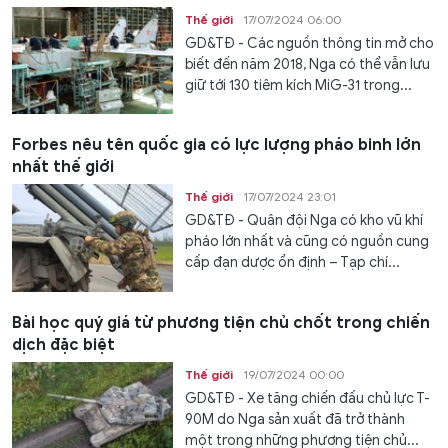
Thế giới
17/07/2024 06:00
GD&TĐ - Các nguồn thông tin mở cho
biết đến năm 2018, Nga có thể vẫn lưu
giữ tới 130 tiêm kích MiG-31 trong...
Forbes nêu tên quốc gia có lực lượng pháo binh lớn
nhất thế giới
Thế giới
17/07/2024 23:01
GD&TĐ - Quân đội Nga có kho vũ khí
pháo lớn nhất và cũng có nguồn cung
cấp đạn dược ổn định – Tạp chí...
Bài học quý giá từ phương tiện chủ chốt trong chiến
dịch đặc biệt
Thế giới
19/07/2024 00:00
GD&TĐ - Xe tăng chiến đấu chủ lực T-
90M do Nga sản xuất đã trở thành
một trong những phương tiện chủ...