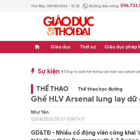
096.733
Thứ Bảy, 08/08/2026 - 15:32
Đường dây nóng:
Giáo dục
Thời sự
Giáo dục pháp l
Sự kiện
 luật
#Thực học - Thực nghiệp
#Tổng rà soát hệ thống văn bản quy phạm phá
THỂ THAO
Thể thao học đường
Ghế HLV Arsenal lung lay dữ 
Như Yên
12/04/2026 09:37 (GMT+7)
GD&TĐ - Nhiều cổ động viên công khai ‘ch