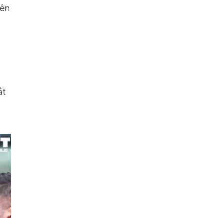
rên
ắt