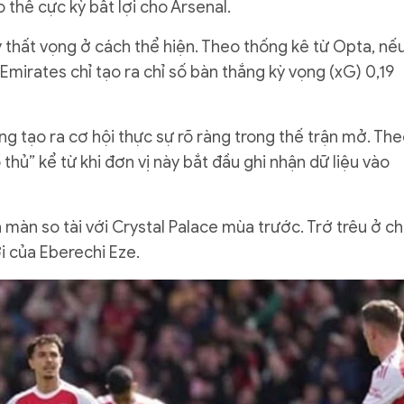
 thế cực kỳ bất lợi cho Arsenal.
y thất vọng ở cách thể hiện. Theo thống kê từ Opta, nế
 Emirates chỉ tạo ra chỉ số bàn thắng kỳ vọng (xG) 0,19
g tạo ra cơ hội thực sự rõ ràng trong thế trận mở. Th
 thủ” kể từ khi đơn vị này bắt đầu ghi nhận dữ liệu vào
 màn so tài với Crystal Palace mùa trước. Trớ trêu ở ch
i của Eberechi Eze.