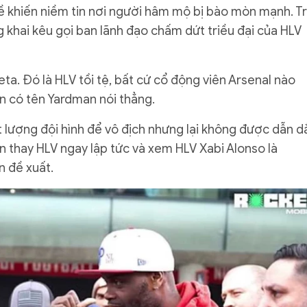
ề khiến niềm tin nơi người hâm mộ bị bào mòn mạnh. T
 khai kêu gọi ban lãnh đạo chấm dứt triều đại của HLV
eta. Đó là HLV tồi tệ, bất cứ cổ động viên Arsenal nào
ên có tên Yardman nói thẳng.
 lượng đội hình để vô địch nhưng lại không được dẫn d
 thay HLV ngay lập tức và xem HLV Xabi Alonso là
 đề xuất.