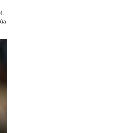
4.
của