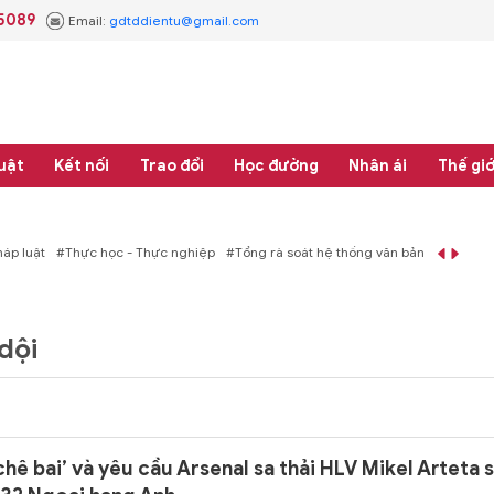
.5089
Email:
gdtddientu@gmail.com
uật
Kết nối
Trao đổi
Học đường
Nhân ái
Thế giớ
p luật
#Thực học - Thực nghiệp
#Tổng rà soát hệ thống văn bản quy phạm p
dội
ê bai’ và yêu cầu Arsenal sa thải HLV Mikel Arteta 