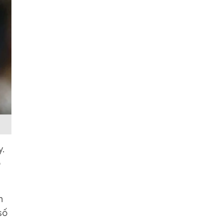
y.
ó
h
số