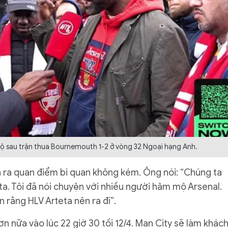
nộ sau trận thua Bournemouth 1-2 ở vòng 32 Ngoại hạng Anh.
 ra quan điểm bi quan không kém. Ông nói: “Chúng ta
a. Tôi đã nói chuyện với nhiều người hâm mộ Arsenal.
 rằng HLV Arteta nên ra đi”.
n nữa vào lúc 22 giờ 30 tối 12/4. Man City sẽ làm khác