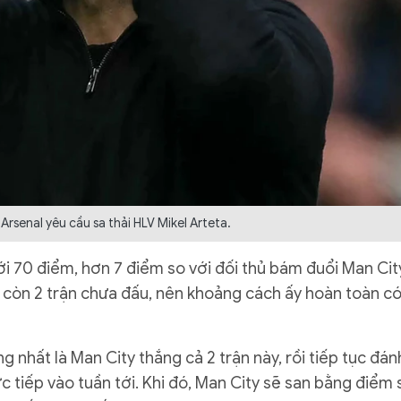
rsenal yêu cầu sa thải HLV Mikel Arteta.
i 70 điểm, hơn 7 điểm so với đối thủ bám đuổi Man Cit
 còn 2 trận chưa đấu, nên khoảng cách ấy hoàn toàn c
 nhất là Man City thắng cả 2 trận này, rồi tiếp tục đán
ực tiếp vào tuần tới. Khi đó, Man City sẽ san bằng điểm 