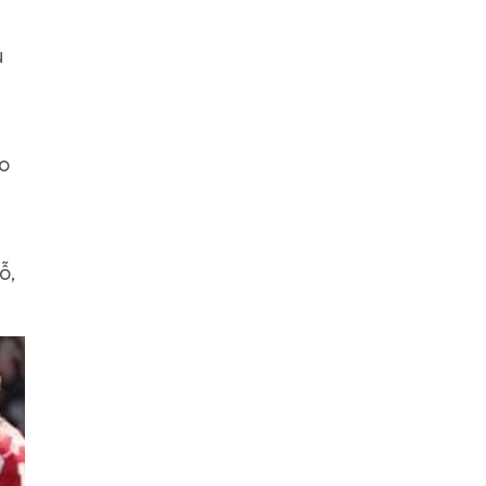
u
eo
ỗ,