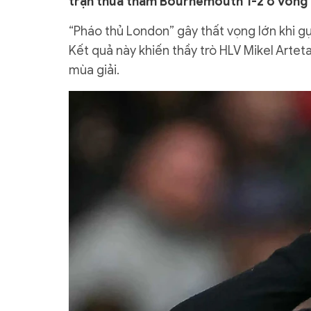
trận thua thảm Bournemouth 1-2 ở vòng 
“Pháo thủ London” gây thất vọng lớn khi g
Kết quả này khiến thầy trò HLV Mikel Arteta
mùa giải.