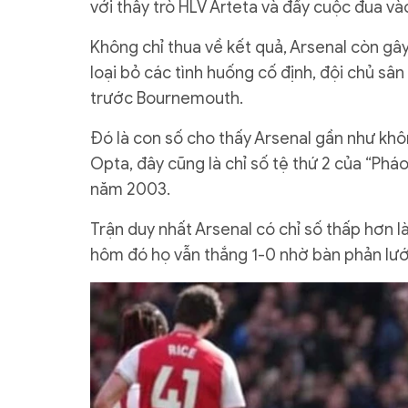
với thầy trò HLV Arteta và đẩy cuộc đua vào
Không chỉ thua về kết quả, Arsenal còn gâ
loại bỏ các tình huống cố định, đội chủ sân
trước Bournemouth.
Đó là con số cho thấy Arsenal gần như khôn
Opta, đây cũng là chỉ số tệ thứ 2 của “Pháo
năm 2003.
Trận duy nhất Arsenal có chỉ số thấp hơn là
hôm đó họ vẫn thắng 1-0 nhờ bàn phản lướ