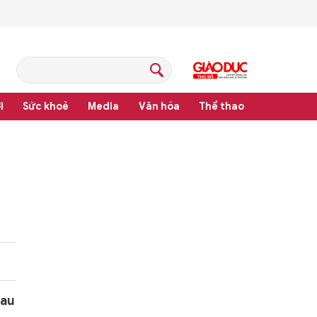
i
Sức khoẻ
Media
Văn hóa
Thể thao
háp luật
sau