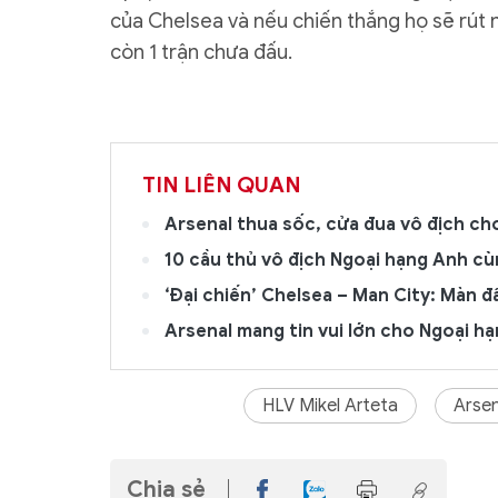
của Chelsea và nếu chiến thắng họ sẽ rút n
còn 1 trận chưa đấu.
TIN LIÊN QUAN
Arsenal thua sốc, cửa đua vô địch ch
10 cầu thủ vô địch Ngoại hạng Anh cù
‘Đại chiến’ Chelsea – Man City: Màn đ
Arsenal mang tin vui lớn cho Ngoại h
HLV Mikel Arteta
Arsen
Chia sẻ