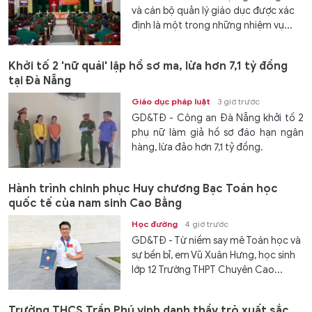
và cán bộ quản lý giáo dục được xác
định là một trong những nhiệm vụ...
Khởi tố 2 'nữ quái' lập hồ sơ ma, lừa hơn 7,1 tỷ đồng
tại Đà Nẵng
Giáo dục pháp luật
3 giờ trước
GD&TĐ - Công an Đà Nẵng khởi tố 2
phụ nữ làm giả hồ sơ đáo hạn ngân
hàng, lừa đảo hơn 7,1 tỷ đồng.
Hành trình chinh phục Huy chương Bạc Toán học
quốc tế của nam sinh Cao Bằng
Học đường
4 giờ trước
GD&TĐ - Từ niềm say mê Toán học và
sự bền bỉ, em Vũ Xuân Hưng, học sinh
lớp 12 Trường THPT Chuyên Cao...
Trường THCS Trần Phú vinh danh thầy trò xuất sắc