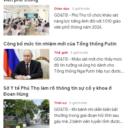
viên phổ thông
Giáo dục
5 giờ trước
GD&TĐ - Phú Thọ tổ chức khảo sát
năng lực tiếng Anh đối với 7.010 giáo
viên phổ thông năm 2026.
Công bố mức tín nhiệm mới của Tổng thống Putin
Thế giới
5 giờ trước
GD&TĐ - Khảo sát mới cho thấy mức
độ tin tưởng và ủng hộ dành cho
Tổng thống Nga Putin tiếp tục được...
Sở Y tế Phú Thọ làm rõ thông tin sự cố y khoa ở
Đoan Hùng
Thời sự
5 giờ trước
GD&TĐ - Khi bệnh nhi diễn biến bất
thường trong giai đoạn hồi tỉnh sau
gây mê, 2 bệnh viện tuyến tỉnh được...