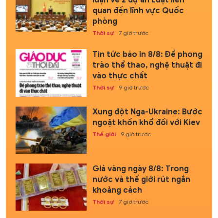
luận về 2 dự án Luật liên
quan đến lĩnh vực Quốc
phòng
Thời sự
7 giờ trước
Tin tức báo in 8/8: Để phong
trào thể thao, nghệ thuật đi
vào thực chất
Thời sự
9 giờ trước
Xung đột Nga-Ukraine: Bước
ngoặt khốn khổ đối với Kiev
Thế giới
9 giờ trước
Giá vàng ngày 8/8: Trong
nước và thế giới rút ngắn
khoảng cách
Thời sự
7 giờ trước