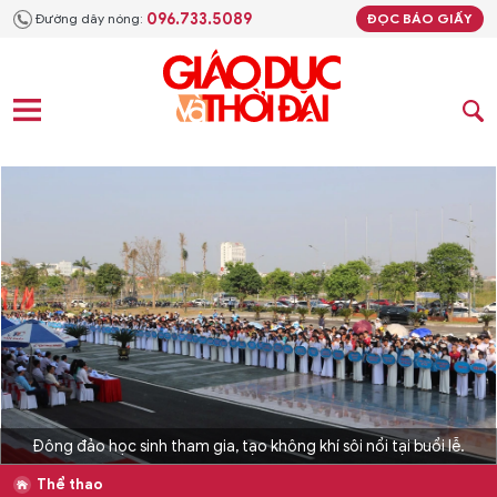
096.733.5089
Đường dây nóng:
ĐỌC BÁO GIẤY
Đông đảo học sinh tham gia, tạo không khí sôi nổi tại buổi lễ.
Thể thao