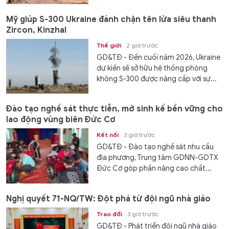
Mỹ giúp S-300 Ukraine đánh chặn tên lửa siêu thanh
Zircon, Kinzhal
Thế giới
2 giờ trước
GD&TĐ - Đến cuối năm 2026, Ukraine
dự kiến ​​sẽ sở hữu hệ thống phòng
không S-300 được nâng cấp với sự...
Đào tạo nghề sát thực tiễn, mở sinh kế bền vững cho
lao động vùng biên Đức Cơ
Kết nối
3 giờ trước
GD&TĐ - Đào tạo nghề sát nhu cầu
địa phương, Trung tâm GDNN-GDTX
Đức Cơ góp phần nâng cao chất...
Nghị quyết 71-NQ/TW: Đột phá từ đội ngũ nhà giáo
Trao đổi
3 giờ trước
GD&TĐ - Phát triển đội ngũ nhà giáo