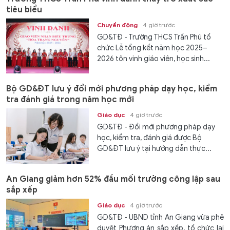
tiêu biểu
Chuyển động
4 giờ trước
GD&TĐ - Trường THCS Trần Phú tổ
chức Lễ tổng kết năm học 2025–
2026 tôn vinh giáo viên, học sinh...
Bộ GD&ĐT lưu ý đổi mới phương pháp dạy học, kiểm
tra đánh giá trong năm học mới
Giáo dục
4 giờ trước
GD&TĐ - Đổi mới phương pháp dạy
học, kiểm tra, đánh giá được Bộ
GD&ĐT lưu ý tại hướng dẫn thực...
An Giang giảm hơn 52% đầu mối trường công lập sau
sắp xếp
Giáo dục
4 giờ trước
GD&TĐ - UBND tỉnh An Giang vừa phê
duyệt Phương án sắp xếp, tổ chức lại