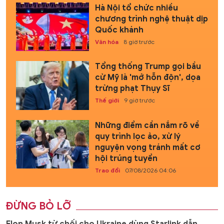
Hà Nội tổ chức nhiều
chương trình nghệ thuật dịp
Quốc khánh
Văn hóa
8 giờ trước
Tổng thống Trump gọi bầu
cử Mỹ là 'mớ hỗn độn', dọa
trừng phạt Thụy Sĩ
Thế giới
9 giờ trước
Những điểm cần nắm rõ về
quy trình lọc ảo, xử lý
nguyện vọng tránh mất cơ
hội trúng tuyển
Trao đổi
07/08/2026 04:06
ĐỪNG BỎ LỠ
Elon Musk từ chối cho Ukraine dùng Starlink dẫn