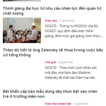
Thỉnh giảng đại học từ nhu cầu nhân lực đến quản trị
chất lượng
Giáo dục
5 giờ trước
GD&TĐ - Thông tư 59/2026 của Bộ
GD&ĐT quy định điều kiện thỉnh
giảng, định mức giờ giảng, hình thức...
Thăm dò tiết lộ ông Zelensky sẽ thua trong cuộc bầu
cử tổng thống
Thế giới
6 giờ trước
GD&TĐ - Theo một cuộc khảo sát
mới đây, nhà lãnh đạo Vladimir
Zelensky sẽ thất bại thảm hại nếu
cuộc bầu...
Bắt khẩn cấp bảo mẫu dùng dây thun bật vào chân
trẻ ở trường mầm non
Giáo dục pháp luật
6 giờ trước