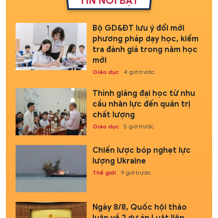
TIN NỔI BẬT
Bộ GD&ĐT lưu ý đổi mới
phương pháp dạy học, kiểm
tra đánh giá trong năm học
mới
Giáo dục
4 giờ trước
Thỉnh giảng đại học từ nhu
cầu nhân lực đến quản trị
chất lượng
Giáo dục
5 giờ trước
Chiến lược bóp nghẹt lực
lượng Ukraine
Thế giới
9 giờ trước
Ngày 8/8, Quốc hội thảo