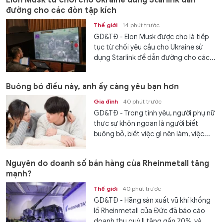
đường cho các đòn tập kích
Thế giới
14 phút trước
GD&TĐ - Elon Musk được cho là tiếp
tục từ chối yêu cầu cho Ukraine sử
dụng Starlink để dẫn đường cho các...
Buông bỏ điều này, anh ấy càng yêu bạn hơn
Gia đình
40 phút trước
GD&TĐ - Trong tình yêu, người phụ nữ
thực sự khôn ngoan là người biết
buông bỏ, biết việc gì nên làm, việc...
Nguyên do doanh số bán hàng của Rheinmetall tăng
mạnh?
Thế giới
40 phút trước
GD&TĐ - Hãng sản xuất vũ khí khổng
lồ Rheinmetall của Đức đã báo cáo
doanh thu quý II tăng gần 70%, và...