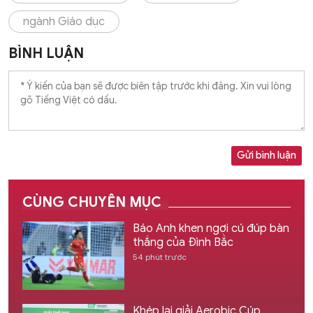
ngành Giáo dục
BÌNH LUẬN
Gửi bình luận
CÙNG CHUYÊN MỤC
Báo Anh khen ngợi cú đúp bàn
thắng của Đình Bắc
54 phút trước
Khép lại giải Aerobic Cúp