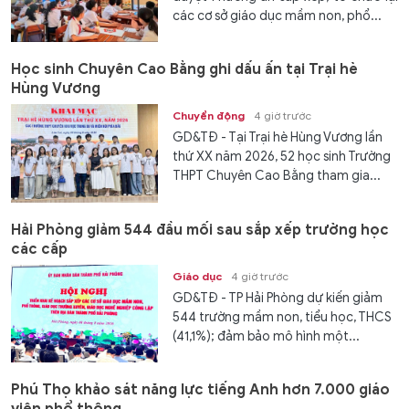
các cơ sở giáo dục mầm non, phổ...
Học sinh Chuyên Cao Bằng ghi dấu ấn tại Trại hè
Hùng Vương
Chuyển động
4 giờ trước
GD&TĐ - Tại Trại hè Hùng Vương lần
thứ XX năm 2026, 52 học sinh Trường
THPT Chuyên Cao Bằng tham gia...
Hải Phòng giảm 544 đầu mối sau sắp xếp trường học
các cấp
Giáo dục
4 giờ trước
GD&TĐ - TP Hải Phòng dự kiến giảm
544 trường mầm non, tiểu học, THCS
(41,1%); đảm bảo mô hình một...
Phú Thọ khảo sát năng lực tiếng Anh hơn 7.000 giáo