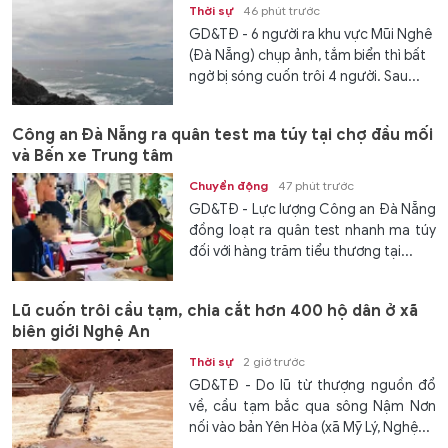
Thời sự
46 phút trước
GD&TĐ - 6 người ra khu vực Mũi Nghê
(Đà Nẵng) chụp ảnh, tắm biển thì bất
ngờ bị sóng cuốn trôi 4 người. Sau...
Công an Đà Nẵng ra quân test ma túy tại chợ đầu mối
và Bến xe Trung tâm
Chuyển động
47 phút trước
GD&TĐ - Lực lượng Công an Đà Nẵng
đồng loạt ra quân test nhanh ma túy
đối với hàng trăm tiểu thương tại...
Lũ cuốn trôi cầu tạm, chia cắt hơn 400 hộ dân ở xã
biên giới Nghệ An
Thời sự
2 giờ trước
GD&TĐ - Do lũ từ thượng nguồn đổ
về, cầu tạm bắc qua sông Nậm Nơn
nối vào bản Yên Hòa (xã Mỹ Lý, Nghệ...