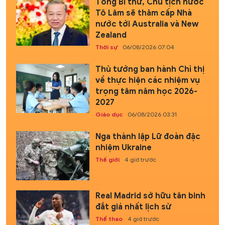
Tổng Bí thư, Chủ tịch nước
Tô Lâm sẽ thăm cấp Nhà
nước tới Australia và New
Zealand
Thời sự
06/08/2026 07:04
Thủ tướng ban hành Chỉ thị
về thực hiện các nhiệm vụ
trọng tâm năm học 2026-
2027
Giáo dục
06/08/2026 03:31
Nga thành lập Lữ đoàn đặc
nhiệm Ukraine
Thế giới
4 giờ trước
Real Madrid sở hữu tân binh
đắt giá nhất lịch sử
Thể thao
4 giờ trước