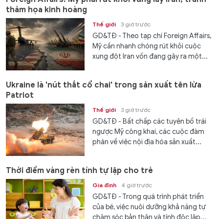
thảm họa kinh hoàng
Thế giới
3 giờ trước
GD&TĐ - Theo tạp chí Foreign Affairs,
Mỹ cần nhanh chóng rút khỏi cuộc
xung đột Iran vốn đang gây ra một...
Ukraine là 'nút thắt cổ chai' trong sản xuất tên lửa
Patriot
Thế giới
3 giờ trước
GD&TĐ - Bất chấp các tuyên bố trái
ngược Mỹ công khai, các cuộc đàm
phán về việc nội địa hóa sản xuất...
Thời điểm vàng rèn tính tự lập cho trẻ
Gia đình
4 giờ trước
GD&TĐ - Trong quá trình phát triển
của bé, việc nuôi dưỡng khả năng tự
chăm sóc bản thân và tính độc lập...