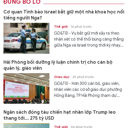
ĐỪNG BỎ LỠ
Cơ quan Tình báo Israel bắt giữ một nhà khoa học nổi
tiếng người Nga?
Thế giới
16 phút trước
GD&TĐ - Vụ bắt giữ mới xảy ra theo
nhận xét có thể thổi bùng căng thẳng
giữa Nga và Israel trong thời kỳ nhạy...
Hải Phòng bồi dưỡng lý luận chính trị cho cán bộ
quản lý, giáo viên
Giáo dục
25 phút trước
GD&TĐ - Hơn 300 cán bộ, giáo viên,
nhân viên các cơ sở giáo dục phường
Hồng Bàng, TP Hải Phòng tham dự...
Ngân sách đóng tàu chiến hạt nhân lớp Trump leo
thang tới... 275 tỷ USD
Thế giới
46 phút trước