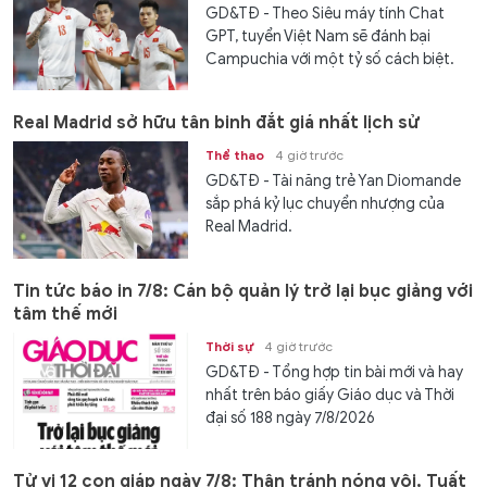
GD&TĐ - Theo Siêu máy tính Chat
GPT, tuyển Việt Nam sẽ đánh bại
Campuchia với một tỷ số cách biệt.
Real Madrid sở hữu tân binh đắt giá nhất lịch sử
Thể thao
4 giờ trước
GD&TĐ - Tài năng trẻ Yan Diomande
sắp phá kỷ lục chuyển nhượng của
Real Madrid.
Tin tức báo in 7/8: Cán bộ quản lý trở lại bục giảng với
tâm thế mới
Thời sự
4 giờ trước
GD&TĐ - Tổng hợp tin bài mới và hay
nhất trên báo giấy Giáo dục và Thời
đại số 188 ngày 7/8/2026
Tử vi 12 con giáp ngày 7/8: Thân tránh nóng vội, Tuất