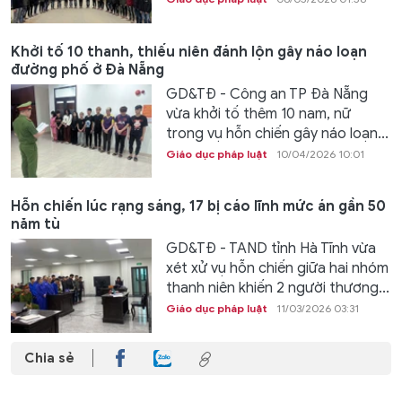
Khởi tố 10 thanh, thiếu niên đánh lộn gây náo loạn
đường phố ở Đà Nẵng
GD&TĐ - Công an TP Đà Nẵng
vừa khởi tố thêm 10 nam, nữ
trong vụ hỗn chiến gây náo loạn...
Giáo dục pháp luật
10/04/2026 10:01
Hỗn chiến lúc rạng sáng, 17 bị cáo lĩnh mức án gần 50
năm tù
GD&TĐ - TAND tỉnh Hà Tĩnh vừa
xét xử vụ hỗn chiến giữa hai nhóm
thanh niên khiến 2 người thương...
Giáo dục pháp luật
11/03/2026 03:31
Chia sẻ