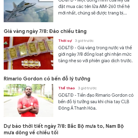
GD&TĐ - Một đồng minh của Mỹ đã
đặt mua các tên lửa AIM-260 thế hệ
mới nhất, chúng sẽ được trang bị...
Giá vàng ngày 7/8: Đảo chiều tăng
Thời sự
3 giờ trước
GD&TĐ - Giá vàng trong nước và thế
giới ngày 7/8 đồng loạt ghi nhận mức
tăng nhẹ so với phiên giao dịch trước.
Rimario Gordon có bến đỗ lý tưởng
Thể thao
3 giờ trước
GD&TĐ - Tiền đạo Rimario Gordon có
bến đỗ lý tưởng sau khi chia tay CLB
Đông Á Thanh Hóa.
Dự báo thời tiết ngày 7/8: Bắc Bộ mưa to, Nam Bộ
mưa dông về chiều tối