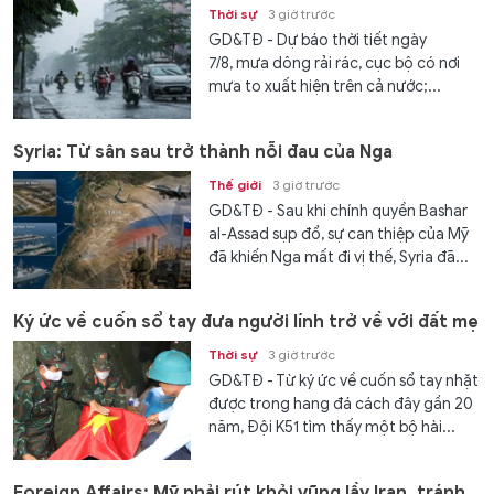
Thời sự
3 giờ trước
GD&TĐ - Dự báo thời tiết ngày
7/8, mưa dông rải rác, cục bộ có nơi
mưa to xuất hiện trên cả nước;...
Syria: Từ sân sau trở thành nỗi đau của Nga
Thế giới
3 giờ trước
GD&TĐ - Sau khi chính quyền Bashar
al-Assad sụp đổ, sự can thiệp của Mỹ
đã khiến Nga mất đi vị thế, Syria đã...
Ký ức về cuốn sổ tay đưa người lính trở về với đất mẹ
Thời sự
3 giờ trước
GD&TĐ - Từ ký ức về cuốn sổ tay nhặt
được trong hang đá cách đây gần 20
năm, Đội K51 tìm thấy một bộ hài...
Foreign Affairs: Mỹ phải rút khỏi vũng lầy Iran, tránh