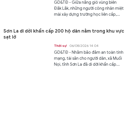
GD&TĐ - Giữa nắng gió vùng biên
Đắk Lắk, những người công nhân miệt
mài xây dựng trường học liên cấp,...
Sơn La di dời khẩn cấp 200 hộ dân nằm trong khu vực
sạt lở
Thời sự
06/08/2026 14:04
GD&TĐ - Nhằm bảo đảm an toàn tính
mạng, tài sản cho người dân, xã Muổi
Nọi, tỉnh Sơn La đã di dời khẩn cấp...
Thành lập Khu Công nghệ cao tỉnh Hưng Yên rộng
gần 500 ha
Thời sự
06/08/2026 14:03
GD&TĐ - Phó Thủ tướng Hồ Quốc
Dũng vừa ký Quyết định số 1499/QĐ-
TTg của Thủ tướng Chính phủ về...