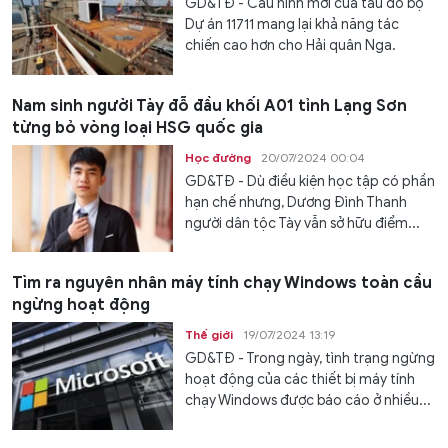
GD&TĐ - Cấu hình mới của tàu đổ bộ
Dự án 11711 mang lại khả năng tác
chiến cao hơn cho Hải quân Nga.
Nam sinh người Tày đỗ đầu khối A01 tỉnh Lạng Sơn
từng bỏ vòng loại HSG quốc gia
Học đường
20/07/2024 00:04
GD&TĐ - Dù điều kiện học tập có phần
hạn chế nhưng, Dương Đình Thanh
người dân tộc Tày vẫn sở hữu điểm...
Tìm ra nguyên nhân máy tính chạy Windows toàn cầu
ngừng hoạt động
Thế giới
19/07/2024 13:19
GD&TĐ - Trong ngày, tình trạng ngừng
hoạt động của các thiết bị máy tính
chạy Windows được báo cáo ở nhiều...