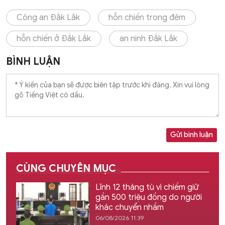
Công an Đắk Lắk
hỗn chiến trong đêm
hỗn chiến ở Đắk Lắk
an ninh Đắk Lắk
BÌNH LUẬN
Gửi bình luận
CÙNG CHUYÊN MỤC
Lĩnh 12 tháng tù vì chiếm giữ
gần 500 triệu đồng do người
khác chuyển nhầm
06/08/2026 11:39