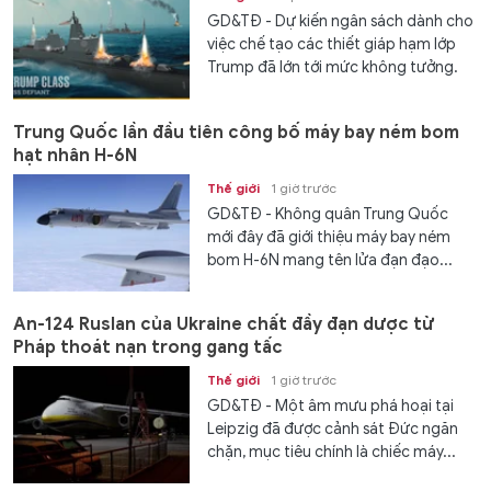
GD&TĐ - Dự kiến ngân sách dành cho
việc chế tạo các thiết giáp hạm lớp
Trump đã lớn tới mức không tưởng.
Trung Quốc lần đầu tiên công bố máy bay ném bom
hạt nhân H-6N
Thế giới
1 giờ trước
GD&TĐ - Không quân Trung Quốc
mới đây đã giới thiệu máy bay ném
bom H-6N mang tên lửa đạn đạo...
An-124 Ruslan của Ukraine chất đầy đạn dược từ
Pháp thoát nạn trong gang tấc
Thế giới
1 giờ trước
GD&TĐ - Một âm mưu phá hoại tại
Leipzig đã được cảnh sát Đức ngăn
chặn, mục tiêu chính là chiếc máy...