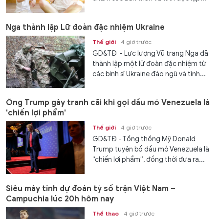
Nga thành lập Lữ đoàn đặc nhiệm Ukraine
Thế giới
4 giờ trước
GD&TĐ - Lực lượng Vũ trang Nga đã
thành lập một lữ đoàn đặc nhiệm từ
các binh sĩ Ukraine đào ngũ và tình...
Ông Trump gây tranh cãi khi gọi dầu mỏ Venezuela là
'chiến lợi phẩm'
Thế giới
4 giờ trước
GD&TĐ - Tổng thống Mỹ Donald
Trump tuyên bố dầu mỏ Venezuela là
“chiến lợi phẩm”, đồng thời đưa ra...
Siêu máy tính dự đoán tỷ số trận Việt Nam –
Campuchia lúc 20h hôm nay
Thể thao
4 giờ trước