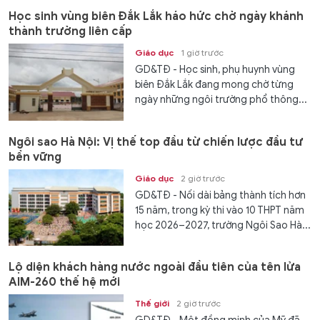
Học sinh vùng biên Đắk Lắk háo hức chờ ngày khánh
thành trường liên cấp
Giáo dục
1 giờ trước
GD&TĐ - Học sinh, phụ huynh vùng
biên Đắk Lắk đang mong chờ từng
ngày những ngôi trường phổ thông...
Ngôi sao Hà Nội: Vị thế top đầu từ chiến lược đầu tư
bền vững
Giáo dục
2 giờ trước
GD&TĐ - Nối dài bảng thành tích hơn
15 năm, trong kỳ thi vào 10 THPT năm
học 2026–2027, trường Ngôi Sao Hà...
Lộ diện khách hàng nước ngoài đầu tiên của tên lửa
AIM-260 thế hệ mới
Thế giới
2 giờ trước