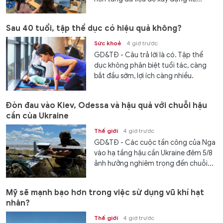
Sau 40 tuổi, tập thể dục có hiệu quả không?
Sức khoẻ
4 giờ trước
GD&TĐ - Câu trả lời là có. Tập thể
dục không phân biệt tuổi tác, càng
bắt đầu sớm, lợi ích càng nhiều.
Đòn đau vào Kiev, Odessa và hậu quả với chuỗi hậu
cần của Ukraine
Thế giới
4 giờ trước
GD&TĐ - Các cuộc tấn công của Nga
vào hạ tầng hậu cần Ukraine đêm 5/8
ảnh hưởng nghiêm trọng đến chuỗi...
Mỹ sẽ mạnh bạo hơn trong việc sử dụng vũ khí hạt
nhân?
Thế giới
4 giờ trước