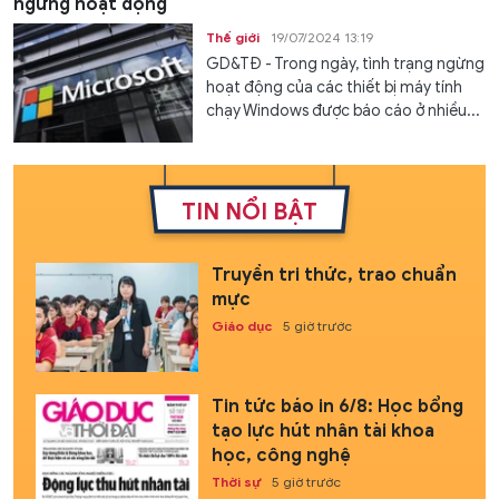
ngừng hoạt động
Thế giới
19/07/2024 13:19
GD&TĐ - Trong ngày, tình trạng ngừng
hoạt động của các thiết bị máy tính
chạy Windows được báo cáo ở nhiều...
TIN NỔI BẬT
Truyền tri thức, trao chuẩn
mực
Giáo dục
5 giờ trước
Tin tức báo in 6/8: Học bổng
tạo lực hút nhân tài khoa
học, công nghệ
Thời sự
5 giờ trước