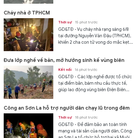
Cháy nhà ở TPHCM
Thời sự
15 phút trước
GD&TĐ - Vụ cháy nhà rạng sáng 6/8
tại đường Nguyễn Văn Đậu (TPHCM),
khiến 2 cha con tử vong do mắc kẹt...
Đưa lớp nghề về bản, mở hướng sinh kế vùng biên
Kết nối
16 phút trước
GD&TĐ - Các lớp nghề được tổ chức
tại điểm bản, bám nhu cầu thực tế,
giúp lao động vùng biên Điện Biên...
Công an Sơn La hỗ trợ người dân chạy lũ trong đêm
Thời sự
18 phút trước
GD&TĐ - Để đảm bảo an toàn tính
mạng và tài sản của người dân, Công
an Sơn La tổ chức hỗ trợ hai xã Muội...