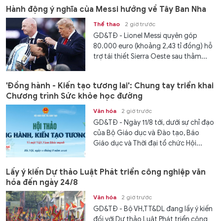
Hành động ý nghĩa của Messi hướng về Tây Ban Nha
Thể thao
2 giờ trước
GD&TĐ - Lionel Messi quyên góp
80.000 euro (khoảng 2,43 tỉ đồng) hỗ
trợ tái thiết Sierra Oeste sau thảm...
'Đồng hành - Kiến tạo tương lai': Chung tay triển khai
Chương trình Sức khỏe học đường
Văn hóa
2 giờ trước
GD&TĐ - Ngày 11/8 tới, dưới sự chỉ đạo
của Bộ Giáo dục và Đào tạo, Báo
Giáo dục và Thời đại tổ chức Hội...
Lấy ý kiến Dự thảo Luật Phát triển công nghiệp văn
hóa đến ngày 24/8
Văn hóa
2 giờ trước
GD&TĐ - Bộ VH,TT&DL đang lấy ý kiến
đối với Dự thảo Luật Phát triển công