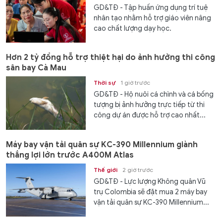
GD&TĐ - Tập huấn ứng dụng trí tuệ
nhân tạo nhằm hỗ trợ giáo viên nâng
cao chất lượng dạy học.
Hơn 2 tỷ đồng hỗ trợ thiệt hại do ảnh hưởng thi công
sân bay Cà Mau
Thời sự
1 giờ trước
GD&TĐ - Hộ nuôi cá chình và cá bống
tượng bị ảnh hưởng trực tiếp từ thi
công dự án được hỗ trợ cao nhất...
Máy bay vận tải quân sự KC-390 Millennium giành
thắng lợi lớn trước A400M Atlas
Thế giới
2 giờ trước
GD&TĐ - Lực lượng Không quân Vũ
trụ Colombia sẽ đặt mua 2 máy bay
vận tải quân sự KC-390 Millennium...