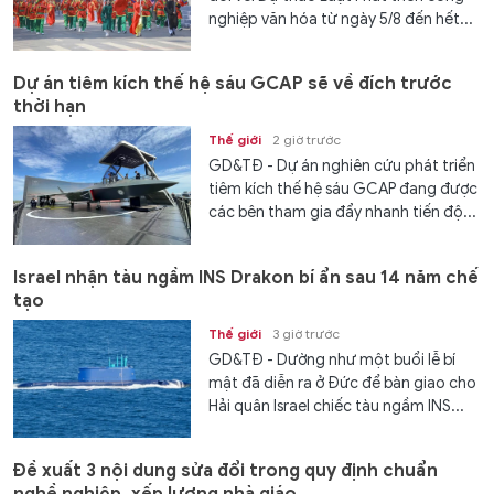
nghiệp văn hóa từ ngày 5/8 đến hết...
Dự án tiêm kích thế hệ sáu GCAP sẽ về đích trước
thời hạn
Thế giới
2 giờ trước
GD&TĐ - Dự án nghiên cứu phát triển
tiêm kích thế hệ sáu GCAP đang được
các bên tham gia đẩy nhanh tiến độ...
Israel nhận tàu ngầm INS Drakon bí ẩn sau 14 năm chế
tạo
Thế giới
3 giờ trước
GD&TĐ - Dường như một buổi lễ bí
mật đã diễn ra ở Đức để bàn giao cho
Hải quân Israel chiếc tàu ngầm INS...
Đề xuất 3 nội dung sửa đổi trong quy định chuẩn