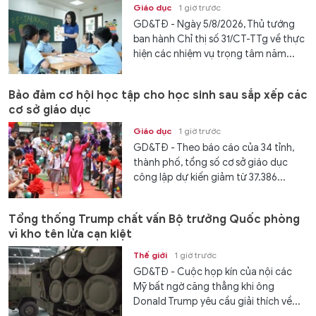
Giáo dục
1 giờ trước
GD&TĐ - Ngày 5/8/2026, Thủ tướng
ban hành Chỉ thị số 31/CT-TTg về thực
hiện các nhiệm vụ trọng tâm năm...
Bảo đảm cơ hội học tập cho học sinh sau sắp xếp các
cơ sở giáo dục
Giáo dục
1 giờ trước
GD&TĐ - Theo báo cáo của 34 tỉnh,
thành phố, tổng số cơ sở giáo dục
công lập dự kiến giảm từ 37.386...
Tổng thống Trump chất vấn Bộ trưởng Quốc phòng
vì kho tên lửa cạn kiệt
Thế giới
1 giờ trước
GD&TĐ - Cuộc họp kín của nội các
Mỹ bất ngờ căng thẳng khi ông
Donald Trump yêu cầu giải thích về...