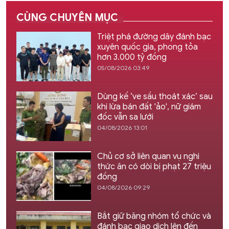
CÙNG CHUYÊN MỤC
Triệt phá đường dây đánh bạc
xuyên quốc gia, phong tỏa
hơn 3.000 tỷ đồng
05/08/2026 03:49
Dùng kế ‘ve sầu thoát xác’ sau
khi lừa bán đất 'ảo', nữ giám
đốc vẫn sa lưới
04/08/2026 13:01
Chủ cơ sở liên quan vụ nghi
thức ăn có dòi bị phạt 27 triệu
đồng
04/08/2026 09:29
Bắt giữ băng nhóm tổ chức và
đánh bạc giao dịch lên đến