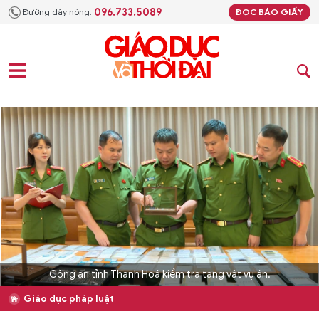
096.733.5089
Đường dây nóng:
ĐỌC BÁO GIẤY
Công an tỉnh Thanh Hoá kiểm tra tang vật vụ án.
Giáo dục pháp luật