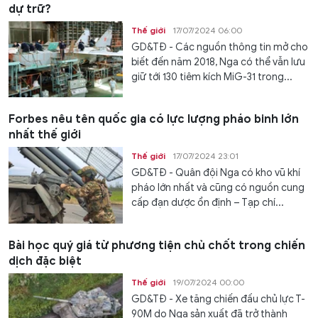
dự trữ?
Thế giới
17/07/2024 06:00
GD&TĐ - Các nguồn thông tin mở cho
biết đến năm 2018, Nga có thể vẫn lưu
giữ tới 130 tiêm kích MiG-31 trong...
Forbes nêu tên quốc gia có lực lượng pháo binh lớn
nhất thế giới
Thế giới
17/07/2024 23:01
GD&TĐ - Quân đội Nga có kho vũ khí
pháo lớn nhất và cũng có nguồn cung
cấp đạn dược ổn định – Tạp chí...
Bài học quý giá từ phương tiện chủ chốt trong chiến
dịch đặc biệt
Thế giới
19/07/2024 00:00
GD&TĐ - Xe tăng chiến đấu chủ lực T-
90M do Nga sản xuất đã trở thành