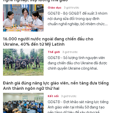
nghề nghiệp, xếp lương nhà giáo
Giáo dục
3 giờ trước
GD&TĐ - Bộ GD&ĐT đề xuất 3 nhóm
nội dung sửa đổi trong quy định
chuẩn nghề nghiệp, bổ nhiệm chức...
16.000 người nước ngoài đang chiến đấu cho
Ukraine, 40% đến từ Mỹ Latinh
Thế giới
3 giờ trước
GD&TĐ - Số lượng tình nguyện viên
đang chiến đấu cho Ukraine đã được
chính quyền Ukraine công khai.
Đánh giá đúng năng lực giáo viên, nền tảng đưa tiếng
Anh thành ngôn ngữ thứ hai
Kết nối
3 giờ trước
GD&TĐ - Đợt khảo sát năng lực tiếng
Anh giáo viên tại nhiều Sở đang tạo
nền tảng dữ liệu để xây dựng kế...