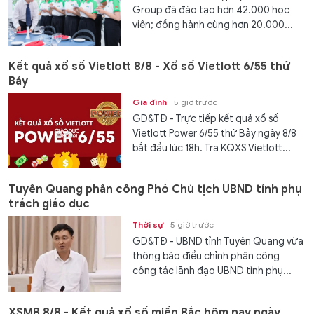
Group đã đào tạo hơn 42.000 học
viên; đồng hành cùng hơn 20.000...
Kết quả xổ số Vietlott 8/8 - Xổ số Vietlott 6/55 thứ
Bảy
Gia đình
5 giờ trước
GD&TĐ - Trực tiếp kết quả xổ số
Vietlott Power 6/55 thứ Bảy ngày 8/8
bắt đầu lúc 18h. Tra KQXS Vietlott...
Tuyên Quang phân công Phó Chủ tịch UBND tỉnh phụ
trách giáo dục
Thời sự
5 giờ trước
GD&TĐ - UBND tỉnh Tuyên Quang vừa
thông báo điều chỉnh phân công
công tác lãnh đạo UBND tỉnh phụ...
XSMB 8/8 - Kết quả xổ số miền Bắc hôm nay ngày