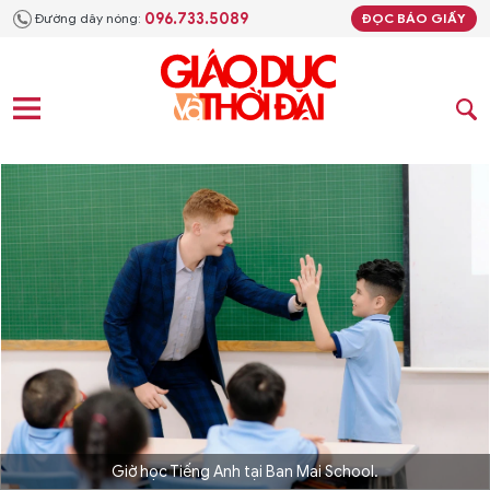
096.733.5089
Đường dây nóng:
ĐỌC BÁO GIẤY
Giờ học Tiếng Anh tại Ban Mai School.