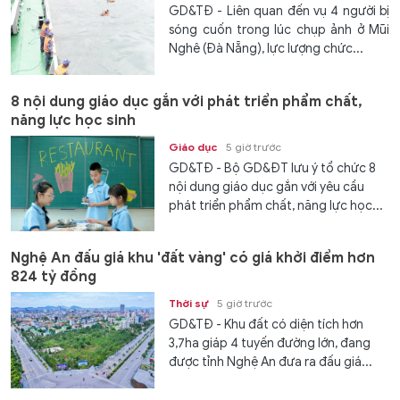
GD&TĐ - Liên quan đến vụ 4 người bị
sóng cuốn trong lúc chụp ảnh ở Mũi
Nghê (Đà Nẵng), lực lượng chức...
8 nội dung giáo dục gắn với phát triển phẩm chất,
năng lực học sinh
Giáo dục
5 giờ trước
GD&TĐ - Bộ GD&ĐT lưu ý tổ chức 8
nội dung giáo dục gắn với yêu cầu
phát triển phẩm chất, năng lực học...
Nghệ An đấu giá khu 'đất vàng' có giá khởi điểm hơn
824 tỷ đồng
Thời sự
5 giờ trước
GD&TĐ - Khu đất có diện tích hơn
3,7ha giáp 4 tuyến đường lớn, đang
được tỉnh Nghệ An đưa ra đấu giá...