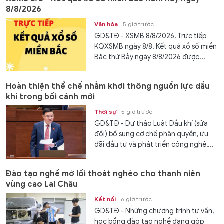
8/8/2026
Văn hóa
5 giờ trước
GD&TĐ - XSMB 8/8/2026. Trực tiếp
KQXSMB ngày 8/8. Kết quả xổ số miền
Bắc thứ Bảy ngày 8/8/2026 được...
Hoàn thiện thể chế nhằm khơi thông nguồn lực dầu
khí trong bối cảnh mới
Thời sự
5 giờ trước
GD&TĐ - Dự thảo Luật Dầu khí (sửa
đổi) bổ sung cơ chế phân quyền, ưu
đãi đầu tư và phát triển công nghệ,...
Đào tạo nghề mở lối thoát nghèo cho thanh niên
vùng cao Lai Châu
Kết nối
6 giờ trước
GD&TĐ - Những chương trình tư vấn,
học bổng đào tạo nghề đang góp