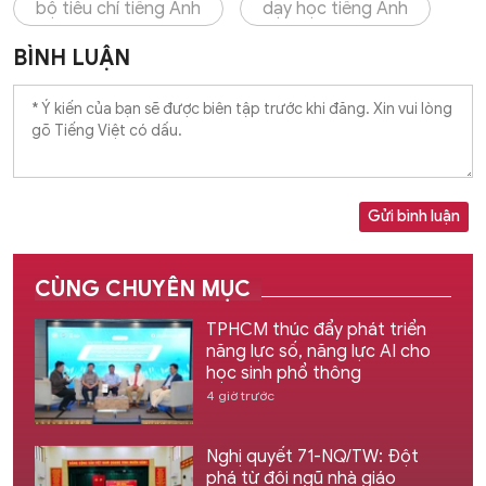
bộ tiêu chí tiếng Anh
dạy học tiếng Anh
BÌNH LUẬN
Gửi bình luận
CÙNG CHUYÊN MỤC
TPHCM thúc đẩy phát triển
năng lực số, năng lực AI cho
học sinh phổ thông
4 giờ trước
Nghị quyết 71-NQ/TW: Đột
phá từ đội ngũ nhà giáo