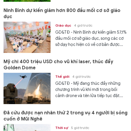
Ninh Bình dự kiến giảm hơn 800 đầu mối cơ sở giáo
dục
Giáo dục
4 giờ trước
GD&TĐ - Ninh Bình dự kiến giảm 57,1%
đầu mối cơ sở giáo dục, song các cơ
sở dạy học hiện có về cơ bản được...
Mỹ chi 400 triệu USD cho vũ khí laser, thúc đẩy
Golden Dome
Thế giới
4 giờ trước
GD&TĐ - Mỹ đang thúc đẩy những
chương trình vũ khí mới trong bối
cảnh drone và tên lửa tiếp tục đặt...
Đã cứu được nạn nhân thứ 2 trong vụ 4 người bị sóng
cuốn ở Mũi Nghê
Thời sự
5 giờ trước