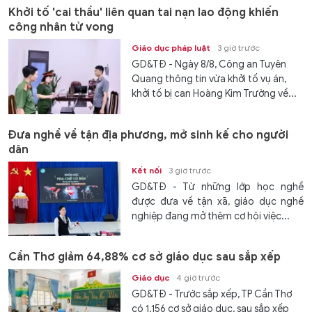
Khởi tố 'cai thầu' liên quan tai nạn lao động khiến
công nhân tử vong
Giáo dục pháp luật
3 giờ trước
GD&TĐ - Ngày 8/8, Công an Tuyên
Quang thông tin vừa khởi tố vụ án,
khởi tố bị can Hoàng Kim Trường về...
Đưa nghề về tận địa phương, mở sinh kế cho người
dân
Kết nối
3 giờ trước
GD&TĐ - Từ những lớp học nghề
được đưa về tận xã, giáo dục nghề
nghiệp đang mở thêm cơ hội việc...
Cần Thơ giảm 64,88% cơ sở giáo dục sau sắp xếp
Giáo dục
4 giờ trước
GD&TĐ - Trước sắp xếp, TP Cần Thơ
có 1.156 cơ sở giáo dục, sau sắp xếp