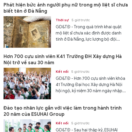
Phát hiện bức ảnh người phụ nữ trong mộ liệt sĩ chưa
biết tên ở Đà Nẵng
Thời sự
5 giờ trước
GD&TĐ - Trong quá trình khai quật
mộ liệt sĩ chưa xác định được danh
tính ở Đà Nẵng, lực lượng bộ đội...
Hơn 700 cựu sinh viên K41 Trường ĐH Xây dựng Hà
Nội trở về sau 30 năm
Kết nối
5 giờ trước
GD&TĐ - Hơn 700 cựu sinh viên khóa
41 Trường Đại học Xây dựng Hà Nội
hội ngộ, kỷ niệm 30 năm ngày nhập...
Đào tạo nhân lực gắn với việc làm trong hành trình
20 năm của ESUHAI Group
Kết nối
5 giờ trước
GD&TĐ - Sau hai thập kỷ, ESUHAI