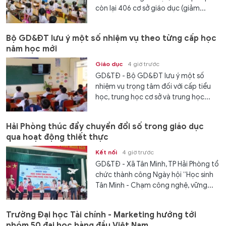
còn lại 406 cơ sở giáo dục (giảm...
Bộ GD&ĐT lưu ý một số nhiệm vụ theo từng cấp học
năm học mới
Giáo dục
4 giờ trước
GD&TĐ - Bộ GD&ĐT lưu ý một số
nhiệm vụ trọng tâm đối với cấp tiểu
học, trung học cơ sở và trung học...
Hải Phòng thúc đẩy chuyển đổi số trong giáo dục
qua hoạt động thiết thực
Kết nối
4 giờ trước
GD&TĐ - Xã Tân Minh, TP Hải Phòng tổ
chức thành công Ngày hội “Học sinh
Tân Minh - Chạm công nghệ, vững...
Trường Đại học Tài chính - Marketing hướng tới
nhóm 50 đại học hàng đầu Việt Nam