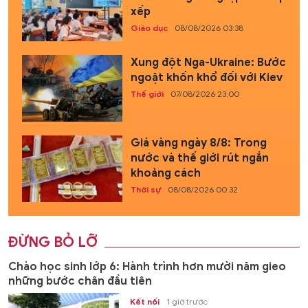
xếp
Giáo dục
08/08/2026 03:38
Xung đột Nga-Ukraine: Bước
ngoặt khốn khổ đối với Kiev
Thế giới
07/08/2026 23:00
Giá vàng ngày 8/8: Trong
nước và thế giới rút ngắn
khoảng cách
Thời sự
08/08/2026 00:32
ĐỪNG BỎ LỠ
Chào học sinh lớp 6: Hành trình hơn mười năm gieo
những bước chân đầu tiên
Kết nối
1 giờ trước