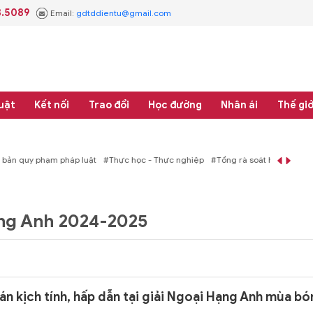
3.5089
Email:
gdtddientu@gmail.com
uật
Kết nối
Trao đổi
Học đường
Nhân ái
Thế giớ
áp luật
#Thực học - Thực nghiệp
#Tổng rà soát hệ thống văn bản quy phạm 
ạng Anh 2024-2025
n kịch tính, hấp dẫn tại giải Ngoại Hạng Anh mùa b