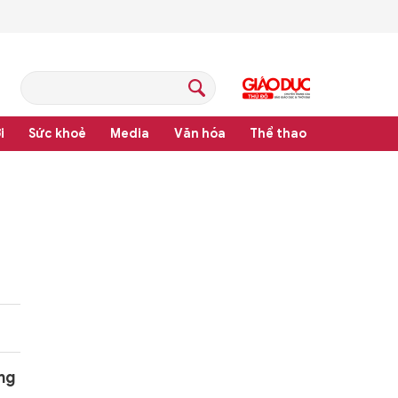
i
Sức khoẻ
Media
Văn hóa
Thể thao
pháp luật
óng