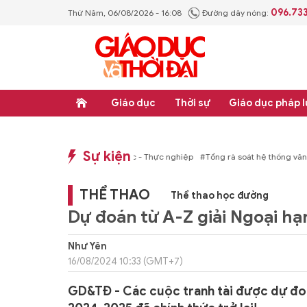
096.73
Thứ Năm, 06/08/2026 - 16:08
Đường dây nóng:
Giáo dục
Thời sự
Giáo dục pháp l
Sự kiện
p luật
#Thực học - Thực nghiệp
#Tổng rà soát hệ thống văn bản quy phạm ph
THỂ THAO
Thể thao học đường
Dự đoán từ A-Z giải Ngoại h
Như Yên
16/08/2024 10:33 (GMT+7)
GD&TĐ - Các cuộc tranh tài được dự đoá