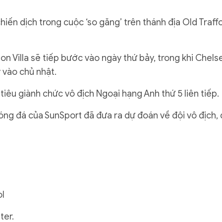
iến dịch trong cuộc ‘so găng’ trên thánh địa Old Traff
on Villa sẽ tiếp bước vào ngày thứ bảy, trong khi Chels
 vào chủ nhật.
iêu giành chức vô địch Ngoại hạng Anh thứ 5 liên tiếp.
óng đá của SunSport đã đưa ra dự đoán về đội vô địch, 
ol
ter.