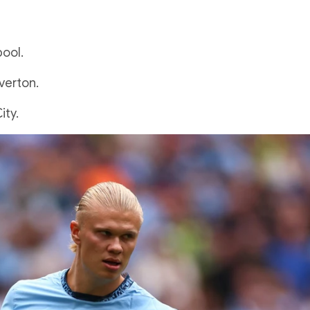
pool.
verton.
ity.