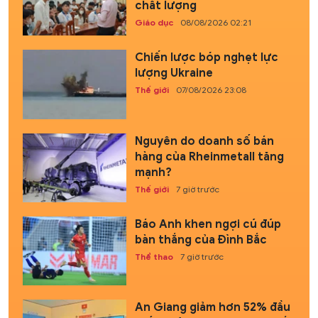
chất lượng
Giáo dục
08/08/2026 02:21
Chiến lược bóp nghẹt lực
lượng Ukraine
Thế giới
07/08/2026 23:08
Nguyên do doanh số bán
hàng của Rheinmetall tăng
mạnh?
Thế giới
7 giờ trước
Báo Anh khen ngợi cú đúp
bàn thắng của Đình Bắc
Thể thao
7 giờ trước
An Giang giảm hơn 52% đầu