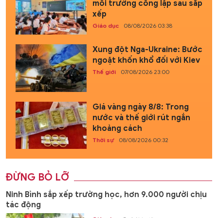
mối trường công lập sau sắp
xếp
Giáo dục
08/08/2026 03:38
Xung đột Nga-Ukraine: Bước
ngoặt khốn khổ đối với Kiev
Thế giới
07/08/2026 23:00
Giá vàng ngày 8/8: Trong
nước và thế giới rút ngắn
khoảng cách
Thời sự
08/08/2026 00:32
ĐỪNG BỎ LỠ
Ninh Bình sắp xếp trường học, hơn 9.000 người chịu
tác động