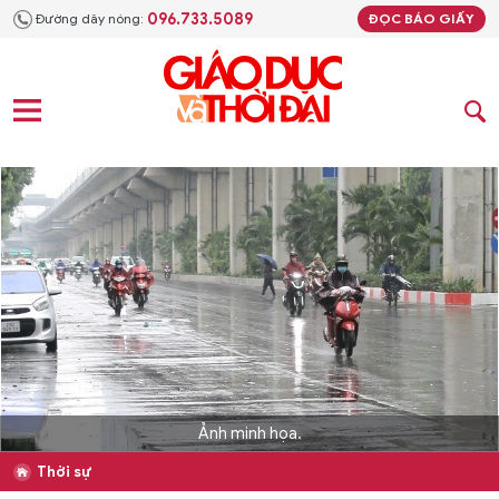
096.733.5089
Đường dây nóng:
ĐỌC BÁO GIẤY
Ảnh minh họa.
Thời sự