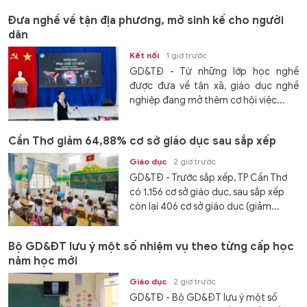
Đưa nghề về tận địa phương, mở sinh kế cho người
dân
Kết nối
1 giờ trước
GD&TĐ - Từ những lớp học nghề
được đưa về tận xã, giáo dục nghề
nghiệp đang mở thêm cơ hội việc...
Cần Thơ giảm 64,88% cơ sở giáo dục sau sắp xếp
Giáo dục
2 giờ trước
GD&TĐ - Trước sắp xếp, TP Cần Thơ
có 1.156 cơ sở giáo dục, sau sắp xếp
còn lại 406 cơ sở giáo dục (giảm...
Bộ GD&ĐT lưu ý một số nhiệm vụ theo từng cấp học
năm học mới
Giáo dục
2 giờ trước
GD&TĐ - Bộ GD&ĐT lưu ý một số