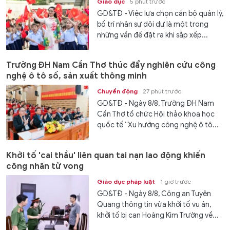
Giáo dục
5 phút trước
GD&TĐ - Việc lựa chọn cán bộ quản lý,
bố trí nhân sự dôi dư là một trong
những vấn đề đặt ra khi sắp xếp...
Trường ĐH Nam Cần Thơ thúc đẩy nghiên cứu công
nghệ ô tô số, sản xuất thông minh
Chuyển động
27 phút trước
GD&TĐ - Ngày 8/8, Trường ĐH Nam
Cần Thơ tổ chức Hội thảo khoa học
quốc tế “Xu hướng công nghệ ô tô...
Khởi tố 'cai thầu' liên quan tai nạn lao động khiến
công nhân tử vong
Giáo dục pháp luật
1 giờ trước
GD&TĐ - Ngày 8/8, Công an Tuyên
Quang thông tin vừa khởi tố vụ án,
khởi tố bị can Hoàng Kim Trường về...