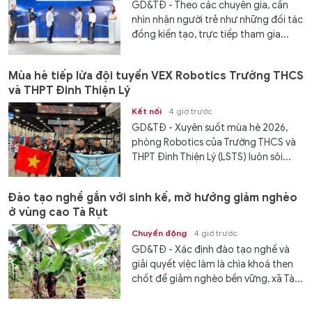
GD&TĐ - Theo các chuyên gia, cần
nhìn nhận người trẻ như những đối tác
đồng kiến tạo, trực tiếp tham gia...
Mùa hè tiếp lửa đội tuyển VEX Robotics Trường THCS
và THPT Đinh Thiện Lý
Kết nối
4 giờ trước
GD&TĐ - ​​Xuyên suốt mùa hè 2026,
phòng Robotics của Trường THCS và
THPT Đinh Thiện Lý (LSTS) luôn sôi...
Đào tạo nghề gắn với sinh kế, mở hướng giảm nghèo
ở vùng cao Tà Rụt
Chuyển động
4 giờ trước
GD&TĐ - Xác định đào tạo nghề và
giải quyết việc làm là chìa khoá then
chốt để giảm nghèo bền vững, xã Tà...