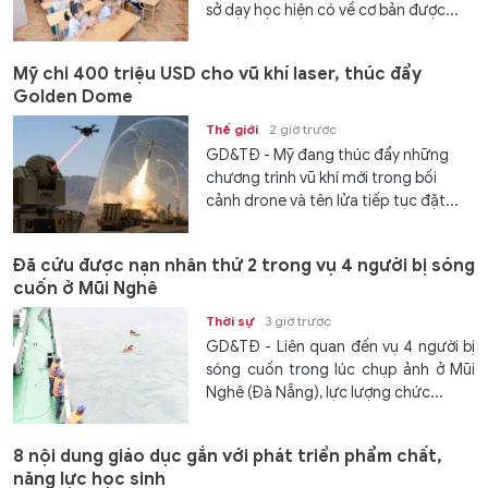
sở dạy học hiện có về cơ bản được...
Mỹ chi 400 triệu USD cho vũ khí laser, thúc đẩy
Golden Dome
Thế giới
2 giờ trước
GD&TĐ - Mỹ đang thúc đẩy những
chương trình vũ khí mới trong bối
cảnh drone và tên lửa tiếp tục đặt...
Đã cứu được nạn nhân thứ 2 trong vụ 4 người bị sóng
cuốn ở Mũi Nghê
Thời sự
3 giờ trước
GD&TĐ - Liên quan đến vụ 4 người bị
sóng cuốn trong lúc chụp ảnh ở Mũi
Nghê (Đà Nẵng), lực lượng chức...
8 nội dung giáo dục gắn với phát triển phẩm chất,
năng lực học sinh