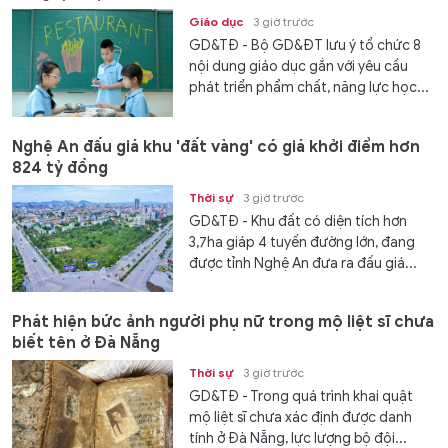
Giáo dục
3 giờ trước
GD&TĐ - Bộ GD&ĐT lưu ý tổ chức 8
nội dung giáo dục gắn với yêu cầu
phát triển phẩm chất, năng lực học...
Nghệ An đấu giá khu 'đất vàng' có giá khởi điểm hơn
824 tỷ đồng
Thời sự
3 giờ trước
GD&TĐ - Khu đất có diện tích hơn
3,7ha giáp 4 tuyến đường lớn, đang
được tỉnh Nghệ An đưa ra đấu giá...
Phát hiện bức ảnh người phụ nữ trong mộ liệt sĩ chưa
biết tên ở Đà Nẵng
Thời sự
3 giờ trước
GD&TĐ - Trong quá trình khai quật
mộ liệt sĩ chưa xác định được danh
tính ở Đà Nẵng, lực lượng bộ đội...