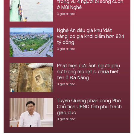
trong vụ 4 người bị sóng cuốn
ở Mũi Nghê
3 giờ trước
Nghệ An đấu giá khu 'đất
vàng' có giá khởi điểm hơn 824
tỷ đồng
3 giờ trước
Phát hiện bức ảnh người phụ
nữ trong mộ liệt sĩ chưa biết
tên ở Đà Nẵng
3 giờ trước
Tuyên Quang phân công Phó
Chủ tịch UBND tỉnh phụ trách
giáo dục
3 giờ trước