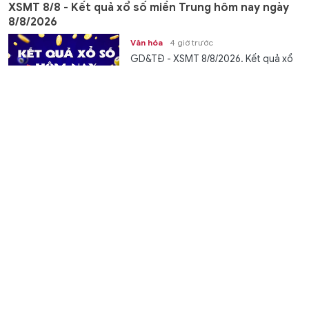
XSMT 8/8 - Kết quả xổ số miền Trung hôm nay ngày
8/8/2026
Văn hóa
4 giờ trước
GD&TĐ - XSMT 8/8/2026. Kết quả xổ
số hôm nay ngày 8/8. Trực tiếp
KQXSMT 8/8. KQXSMT 8/8. Kết quả...
Tiếp sức gìn giữ tiếng nói, chữ viết của đồng bào dân
tộc thiểu số ở An Giang
Kết nối
4 giờ trước
GD&TĐ - An Giang hỗ trợ 30.000
đồng/tiết cho người dạy tiếng nói,
chữ viết dân tộc thiểu số tại các cơ...
Hưng Yên hoàn thành lấy mẫu gần 2.000 mộ liệt sĩ
chưa xác định danh tính
Thời sự
4 giờ trước
GD&TĐ - Tỉnh Hưng Yên đã khai quật,