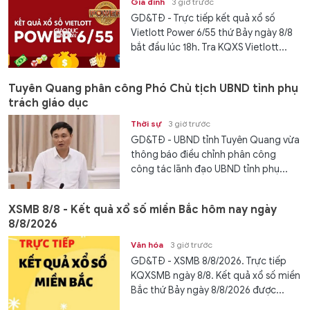
Gia đình
3 giờ trước
GD&TĐ - Trực tiếp kết quả xổ số
Vietlott Power 6/55 thứ Bảy ngày 8/8
bắt đầu lúc 18h. Tra KQXS Vietlott...
Tuyên Quang phân công Phó Chủ tịch UBND tỉnh phụ
trách giáo dục
Thời sự
3 giờ trước
GD&TĐ - UBND tỉnh Tuyên Quang vừa
thông báo điều chỉnh phân công
công tác lãnh đạo UBND tỉnh phụ...
XSMB 8/8 - Kết quả xổ số miền Bắc hôm nay ngày
8/8/2026
Văn hóa
3 giờ trước
GD&TĐ - XSMB 8/8/2026. Trực tiếp
KQXSMB ngày 8/8. Kết quả xổ số miền
Bắc thứ Bảy ngày 8/8/2026 được...