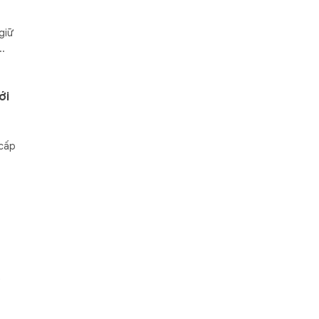
giữ
..
ới
 cấp
t