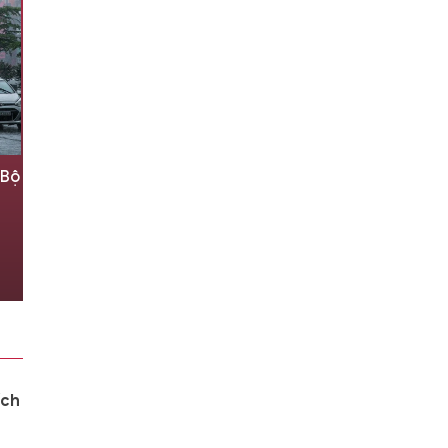
 Bộ
Ký ức về cuốn sổ tay đưa người
lính trở về với đất mẹ
9 giờ trước
ích