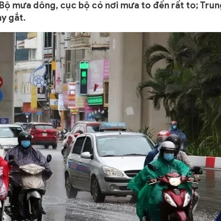
 Bộ mưa dông, cục bộ có nơi mưa to đến rất to; Tru
y gắt.