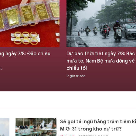
ng ngày 7/8: Đảo chiều
Dự báo thời tiết ngày 7/8: Bắc
mưa to, Nam Bộ mưa dông về
chiều tối
ớc
9 giờ trước
Sẽ gọi tái ngũ hàng trăm tiêm k
MiG-31 trong kho dự trữ?