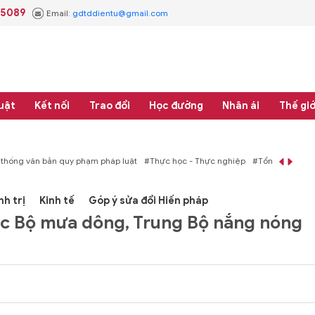
.5089
Email:
gdtddientu@gmail.com
uật
Kết nối
Trao đổi
Học đường
Nhân ái
Thế giớ
 thống văn bản quy phạm pháp luật
#Thực học - Thực nghiệp
#Tổng rà soát 
nh trị
Kinh tế
Góp ý sửa đổi Hiến pháp
Bắc Bộ mưa dông, Trung Bộ nắng nóng