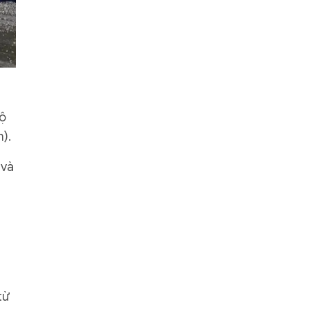
Bộ
).
 và
từ