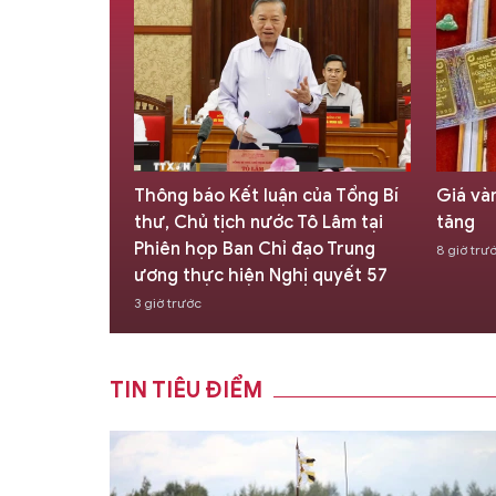
 tác với Việt
Thông báo Kết luận của Tổng Bí
Giá và
 định và
thư, Chủ tịch nước Tô Lâm tại
tăng
c
Phiên họp Ban Chỉ đạo Trung
8 giờ trư
ương thực hiện Nghị quyết 57
3 giờ trước
TIN TIÊU ĐIỂM