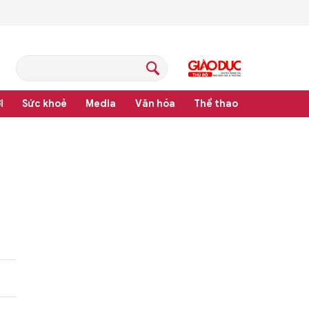
i
Sức khoẻ
Media
Văn hóa
Thể thao
hệ thống văn bản quy phạm pháp luật