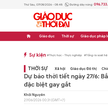
096.733
Thứ Sáu, 07/08/2026 - 08:48
Đường dây nóng:
Giáo dục
Thời sự
Giáo dục pháp l
Sự kiện
hống văn bản quy phạm pháp luật
#Thực học - Thực nghiệp
#Tổng rà soát hệ
THỜI SỰ
Xã hội
Giáo dục Đô thị
Chí
Dự báo thời tiết ngày 27/6: 
đặc biệt gay gắt
Khôi Nguyên
27/06/2026 00:31 (GMT+7)