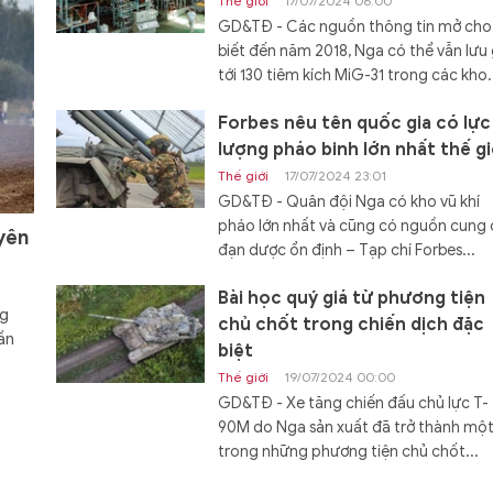
Thế giới
17/07/2024 06:00
GD&TĐ - Các nguồn thông tin mở cho
biết đến năm 2018, Nga có thể vẫn lưu 
tới 130 tiêm kích MiG-31 trong các kho.
Forbes nêu tên quốc gia có lực
lượng pháo binh lớn nhất thế gi
Thế giới
17/07/2024 23:01
GD&TĐ - Quân đội Nga có kho vũ khí
pháo lớn nhất và cũng có nguồn cung
yên
đạn dược ổn định – Tạp chí Forbes...
Bài học quý giá từ phương tiện
ng
chủ chốt trong chiến dịch đặc
ần
biệt
Thế giới
19/07/2024 00:00
GD&TĐ - Xe tăng chiến đấu chủ lực T-
90M do Nga sản xuất đã trở thành mộ
trong những phương tiện chủ chốt...