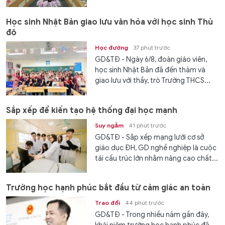
Học sinh Nhật Bản giao lưu văn hóa với học sinh Thủ
đô
Học đường
37 phút trước
GD&TĐ - Ngày 6/8, đoàn giáo viên,
học sinh Nhật Bản đã đến thăm và
giao lưu với thầy, trò Trường THCS...
Sắp xếp để kiến tạo hệ thống đại học mạnh
Suy ngẫm
41 phút trước
GD&TĐ - Sắp xếp mạng lưới cơ sở
giáo dục ĐH, GD nghề nghiệp là cuộc
tái cấu trúc lớn nhằm nâng cao chất...
Trường học hạnh phúc bắt đầu từ cảm giác an toàn
Trao đổi
44 phút trước
GD&TĐ - Trong nhiều năm gần đây,