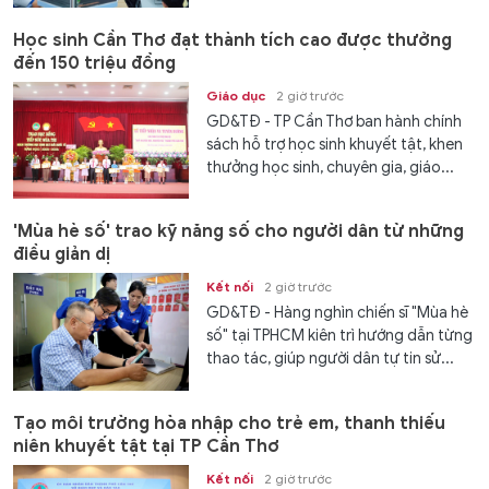
Học sinh Cần Thơ đạt thành tích cao được thưởng
đến 150 triệu đồng
Giáo dục
2 giờ trước
GD&TĐ - TP Cần Thơ ban hành chính
sách hỗ trợ học sinh khuyết tật, khen
thưởng học sinh, chuyên gia, giáo...
'Mùa hè số' trao kỹ năng số cho người dân từ những
điều giản dị
Kết nối
2 giờ trước
GD&TĐ - Hàng nghìn chiến sĩ "Mùa hè
số" tại TPHCM kiên trì hướng dẫn từng
thao tác, giúp người dân tự tin sử...
Tạo môi trường hòa nhập cho trẻ em, thanh thiếu
niên khuyết tật tại TP Cần Thơ
Kết nối
2 giờ trước