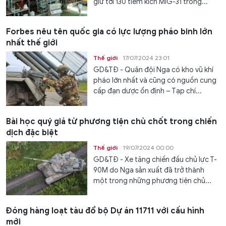
giữ tới 130 tiêm kích MiG-31 trong...
Forbes nêu tên quốc gia có lực lượng pháo binh lớn
nhất thế giới
Thế giới
17/07/2024 23:01
GD&TĐ - Quân đội Nga có kho vũ khí
pháo lớn nhất và cũng có nguồn cung
cấp đạn dược ổn định – Tạp chí...
Bài học quý giá từ phương tiện chủ chốt trong chiến
dịch đặc biệt
Thế giới
19/07/2024 00:00
GD&TĐ - Xe tăng chiến đấu chủ lực T-
90M do Nga sản xuất đã trở thành
một trong những phương tiện chủ...
Đóng hàng loạt tàu đổ bộ Dự án 11711 với cấu hình
mới