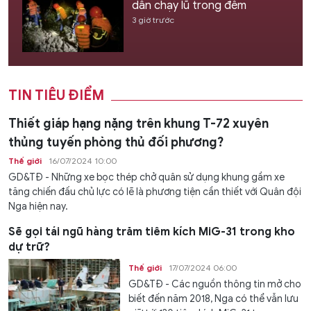
dân chạy lũ trong đêm
3 giờ trước
TIN TIÊU ĐIỂM
Thiết giáp hạng nặng trên khung T-72 xuyên
thủng tuyến phòng thủ đối phương?
Thế giới
16/07/2024 10:00
GD&TĐ - Những xe bọc thép chở quân sử dụng khung gầm xe
tăng chiến đấu chủ lực có lẽ là phương tiện cần thiết với Quân đội
Nga hiện nay.
Sẽ gọi tái ngũ hàng trăm tiêm kích MiG-31 trong kho
dự trữ?
Thế giới
17/07/2024 06:00
GD&TĐ - Các nguồn thông tin mở cho
biết đến năm 2018, Nga có thể vẫn lưu