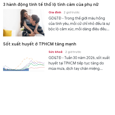
giảm theo định...
3 hành động tinh tế thổ lộ tình cảm của phụ nữ
Gia đình
2 giờ trước
GD&TĐ - Trong thế giới màu hồng
của tình yêu, mỗi cử chỉ nhỏ đều là sự
bộc lộ cảm xúc, mỗi dáng điệu đều...
Sốt xuất huyết ở TPHCM tăng mạnh
Sức khoẻ
2 giờ trước
GD&TĐ - Tuần 30 năm 2026, sốt xuất
huyết tại TPHCM tiếp tục tăng do
mùa mưa, dịch tay chân miệng...
Tuyển Indonesia nguy cơ bị loại sớm khỏi ASEAN Cup
2026
Thể thao
2 giờ trước
GD&TĐ - Truyền thông Malaysia nhận
định, tuyển Indonesia đang đứng
trước nguy cơ tiếp tục lỡ hẹn với...