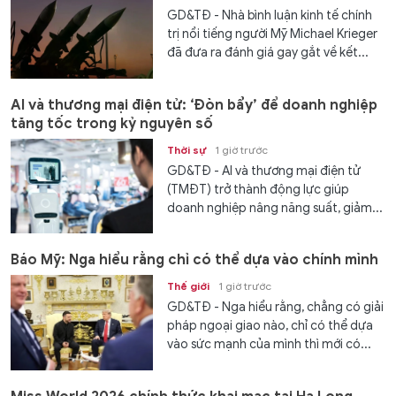
GD&TĐ - Nhà bình luận kinh tế chính
trị nổi tiếng người Mỹ Michael Krieger
đã đưa ra đánh giá gay gắt về kết...
AI và thương mại điện tử: ‘Đòn bẩy’ để doanh nghiệp
tăng tốc trong kỷ nguyên số
Thời sự
1 giờ trước
GD&TĐ - AI và thương mại điện tử
(TMĐT) trở thành động lực giúp
doanh nghiệp nâng năng suất, giảm...
Báo Mỹ: Nga hiểu rằng chỉ có thể dựa vào chính mình
Thế giới
1 giờ trước
GD&TĐ - Nga hiểu rằng, chẳng có giải
pháp ngoại giao nào, chỉ có thể dựa
vào sức mạnh của mình thì mới có...