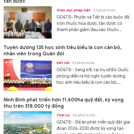
tân dược
Giáo dục pháp luật
53 phút trước
GD&TĐ- Phước và Tiết bị cáo buộc đã
trộn thuốc hóa dược, tân dược có
thành phần giảm đau vào thuốc...
Tuyên dương 135 học sinh tiêu biểu là con cán bộ,
nhân viên trong Quân đội
Kết nối
53 phút trước
GD&TĐ - Sáng 6/8, tại trụ sở Bộ Quốc
phòng diễn ra hội nghị tuyên dương
học sinh tiêu biểu là con cán bộ,...
Ninh Bình phát triển hơn 11.600ha quỹ đất, kỳ vọng
thu trên 318.000 tỷ đồng
Thời sự
56 phút trước
GD&TĐ - Đề án phát triển quỹ đất giai
đoạn 2026-2030 được kỳ vọng tạo