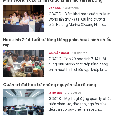
Miss World 2026 chính thức khai mạc tại Hạ Long
Văn hóa
1 giờ trước
GD&TĐ - Đêm khai mạc cuộc thi Miss
World lần thứ 73 tại Quảng trường
biển Halong Marina (Quảng Ninh)...
Học sinh 7-14 tuổi tự lồng tiếng phim hoạt hình chiếu
rạp
Chuyển động
2 giờ trước
GD&TĐ - Top 20 học sinh 7-14 tuổi
cùng phụ huynh trực tiếp lồng tiếng
phim hoạt hình chiếu rạp, khép lại...
Quản trị đại học từ những nguyên tắc rõ ràng
Giáo dục
2 giờ trước
GD&TĐ - Mọi hoạt động quản lý, phát
triển nhân lực, đào tạo, nghiên cứu…
đều cần có quy chế minh bạch...