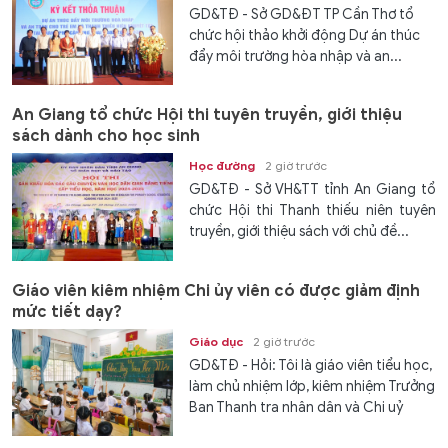
GD&TĐ - Sở GD&ĐT TP Cần Thơ tổ
chức hội thảo khởi động Dự án thúc
đẩy môi trường hòa nhập và an...
An Giang tổ chức Hội thi tuyên truyền, giới thiệu
sách dành cho học sinh
Học đường
2 giờ trước
GD&TĐ - Sở VH&TT tỉnh An Giang tổ
chức Hội thi Thanh thiếu niên tuyên
truyền, giới thiệu sách với chủ đề...
Giáo viên kiêm nhiệm Chi ủy viên có được giảm định
mức tiết dạy?
Giáo dục
2 giờ trước
GD&TĐ - Hỏi: Tôi là giáo viên tiểu học,
làm chủ nhiệm lớp, kiêm nhiệm Trưởng
Ban Thanh tra nhân dân và Chi uỷ
viên. Xin hỏi, số tiết tối đa tôi được