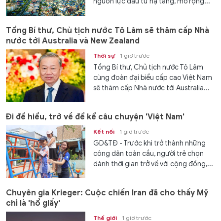
nguồn lực đầu tư hạ tầng, mở rộng...
Tổng Bí thư, Chủ tịch nước Tô Lâm sẽ thăm cấp Nhà
nước tới Australia và New Zealand
Thời sự
1 giờ trước
Tổng Bí thư, Chủ tịch nước Tô Lâm
cùng đoàn đại biểu cấp cao Việt Nam
sẽ thăm cấp Nhà nước tới Australia...
Đi để hiểu, trở về để kể câu chuyện 'Việt Nam'
Kết nối
1 giờ trước
GD&TĐ - Trước khi trở thành những
công dân toàn cầu, người trẻ chọn
dành thời gian trở về với cộng đồng,...
Chuyên gia Krieger: Cuộc chiến Iran đã cho thấy Mỹ
chỉ là 'hổ giấy'
Thế giới
1 giờ trước