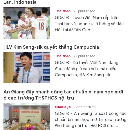
Lan, Indonesia
Thể thao
23 phút trước
GD&TĐ - Tuyển Việt Nam xếp trên
Thái Lan và Indonesia ở thông số đặc
biệt tại ASEAN Cup.
HLV Kim Sang-sik quyết thắng Campuchia
Thể thao
27 phút trước
GD&TĐ - Dù tuyển Việt Nam đang
được đánh giá cao hơn khá nhiều
Campuchia, HLV Kim Sang-sik...
An Giang đẩy nhanh công tác chuẩn bị năm học mới
ở các trường TH&THCS nội trú
Giáo dục
29 phút trước
GD&TĐ - An Giang rà soát công tác
chuẩn bị năm học mới tại các Trường
Phổ thông nội trú TH&THCS ở xã...