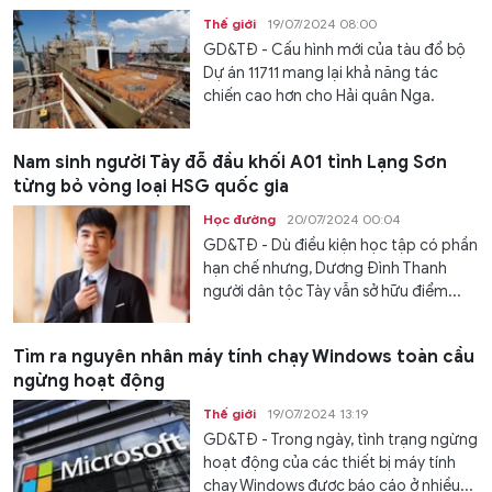
Thế giới
19/07/2024 08:00
GD&TĐ - Cấu hình mới của tàu đổ bộ
Dự án 11711 mang lại khả năng tác
chiến cao hơn cho Hải quân Nga.
Nam sinh người Tày đỗ đầu khối A01 tỉnh Lạng Sơn
từng bỏ vòng loại HSG quốc gia
Học đường
20/07/2024 00:04
GD&TĐ - Dù điều kiện học tập có phần
hạn chế nhưng, Dương Đình Thanh
người dân tộc Tày vẫn sở hữu điểm...
Tìm ra nguyên nhân máy tính chạy Windows toàn cầu
ngừng hoạt động
Thế giới
19/07/2024 13:19
GD&TĐ - Trong ngày, tình trạng ngừng
hoạt động của các thiết bị máy tính
chạy Windows được báo cáo ở nhiều...