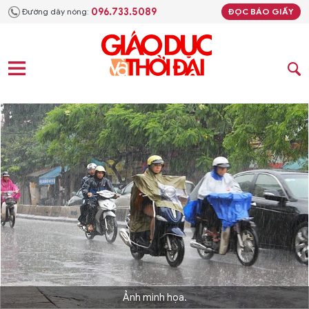
096.733.5089
Đường dây nóng:
ĐỌC BÁO GIẤY
Ảnh minh họa.