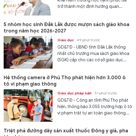
khái niệm trường học hạnh phúc đã
trở thành một định hướng quan...
5 nhóm học sinh Đắk Lắk được mượn sách giáo khoa
trong năm học 2026-2027
Giáo dục
49 phút trước
GD&TĐ - UBND tỉnh Đắk Lắk thống
nhất chủ trương mua sách giáo khoa
(SGK) cấp cho các cơ sở giáo dục...
Hệ thống camera ở Phú Thọ phát hiện hơn 3.000 ô
tô vi phạm giao thông
Giáo dục pháp luật
51 phút trước
GD&TĐ - Công an tỉnh Phú Thọ phát
hiện, thông báo 3.055 trường hợp ô tô
vi phạm trật tự an toàn giao thông...
Triệt phá đường dây sản xuất thuốc Đông y giả, pha