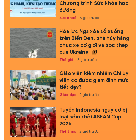
Chương trình Sức khỏe học
đường
Sức khoẻ
5 giờ trước
Hỏa lực Nga xóa sổ xuồng
trên Biển Đen, phá hủy hàng
chục xe cơ giới và bọc thép
của Ukraine
Thế giới
3 giờ trước
Giáo viên kiêm nhiệm Chi ủy
viên có được giảm định mức
tiết dạy?
Giáo dục
2 giờ trước
Tuyển Indonesia nguy cơ bị
loại sớm khỏi ASEAN Cup
2026
Thể thao
2 giờ trước