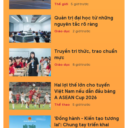
Thế giới
5 giờ trước
Quản trị đại học từ những
nguyên tắc rõ ràng
Giáo dục
2 giờ trước
Truyền tri thức, trao chuẩn
mực
Giáo dục
8 giờ trước
Hai lợi thế lớn cho tuyển
Việt Nam nếu dẫn đầu bảng
A ASEAN Cup 2026
Thể thao
5 giờ trước
'Đồng hành - Kiến tạo tương
lai': Chung tay triển khai