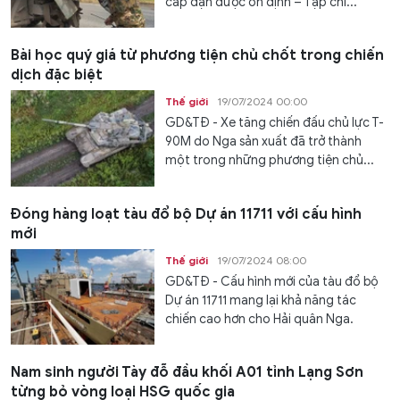
cấp đạn dược ổn định – Tạp chí...
Bài học quý giá từ phương tiện chủ chốt trong chiến
dịch đặc biệt
Thế giới
19/07/2024 00:00
GD&TĐ - Xe tăng chiến đấu chủ lực T-
90M do Nga sản xuất đã trở thành
một trong những phương tiện chủ...
Đóng hàng loạt tàu đổ bộ Dự án 11711 với cấu hình
mới
Thế giới
19/07/2024 08:00
GD&TĐ - Cấu hình mới của tàu đổ bộ
Dự án 11711 mang lại khả năng tác
chiến cao hơn cho Hải quân Nga.
Nam sinh người Tày đỗ đầu khối A01 tỉnh Lạng Sơn
từng bỏ vòng loại HSG quốc gia