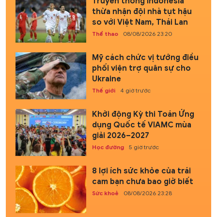
Truyền thông Indonesia
thừa nhận đội nhà tụt hậu
so với Việt Nam, Thái Lan
Thể thao
08/08/2026 23:20
Mỹ cách chức vị tướng điều
phối viện trợ quân sự cho
Ukraine
Thế giới
4 giờ trước
Khởi động Kỳ thi Toán Ứng
dụng Quốc tế VIAMC mùa
giải 2026–2027
Học đường
5 giờ trước
8 lợi ích sức khỏe của trái
cam bạn chưa bao giờ biết
Sức khoẻ
08/08/2026 23:28