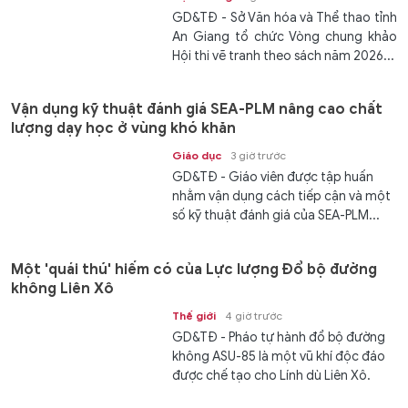
GD&TĐ - Sở Văn hóa và Thể thao tỉnh
An Giang tổ chức Vòng chung khảo
Hội thi vẽ tranh theo sách năm 2026...
Vận dụng kỹ thuật đánh giá SEA-PLM nâng cao chất
lượng dạy học ở vùng khó khăn
Giáo dục
3 giờ trước
GD&TĐ - Giáo viên được tập huấn
nhằm vận dụng cách tiếp cận và một
số kỹ thuật đánh giá của SEA-PLM...
Một 'quái thú' hiếm có của Lực lượng Đổ bộ đường
không Liên Xô
Thế giới
4 giờ trước
GD&TĐ - Pháo tự hành đổ bộ đường
không ASU-85 là một vũ khí độc đáo
được chế tạo cho Lính dù Liên Xô.