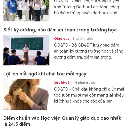
GD&TĐ - Chiều 9/8, Hội đồng tuyển
sinh Trường Đại học Lạc Hồng công
bố điểm trúng tuyển đại học chính...
Siết kỷ cương, bảo đảm an toàn trong trường học
Giáo dục
31 phút trước
GD&TĐ - Bộ GD&ĐT lưu ý bảo đảm
an toàn, kỷ cương trường học và tăng
cường kiểm tra, giám sát trong...
Lợi ích bất ngờ khi chải tóc mỗi ngày
Sức khoẻ
44 phút trước
GD&TĐ - Chải đầu không chỉ giúp mái
tóc suôn mượt mà còn mang lại nhiều
lợi ích sức khỏe cho tóc của bạn.
Điểm chuẩn vào Học viện Quản lý giáo dục cao nhất
là 24,5 điểm