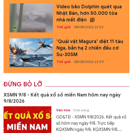
Video bão Dolphin quét qua
Nhật Bản, hơn 50.000 tòa
nhà mất điện
Thế giới
08/08/2026 22:52
‘Quái vật Magura’ diệt 11 tàu
Nga, bắn hạ 2 chiến đấu cơ
Su-30SM
Thế giới
08/08/2026 22:59
ĐỪNG BỎ LỠ
XSMN 9/8 - Kết quả xổ số miền Nam hôm nay ngày
9/8/2026
Văn hóa
Vừa xong
GD&TĐ - XSMN 9/8/2026. Kết quả xổ
số hôm nay ngày 9/8. Trực tiếp
KQXSMN ngày 9/8. KQXSMN 9/8....