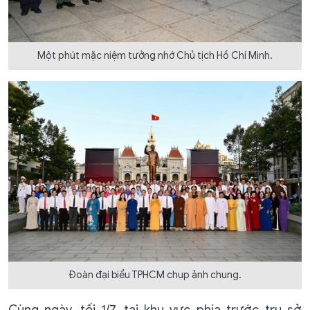
Một phút mặc niệm tưởng nhớ Chủ tịch Hồ Chí Minh.
Đoàn đại biểu TPHCM chụp ảnh chung.
Cùng ngày, tối 1/7, tại khu vực phía trước trụ sở