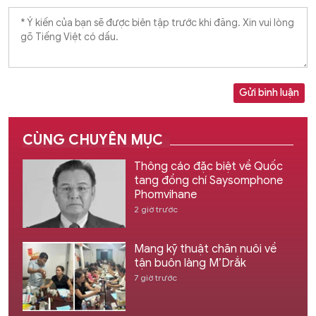
Gửi bình luận
CÙNG CHUYÊN MỤC
Thông cáo đặc biệt về Quốc
tang đồng chí Saysomphone
Phomvihane
2 giờ trước
Mang kỹ thuật chăn nuôi về
tận buôn làng M’Drắk
7 giờ trước