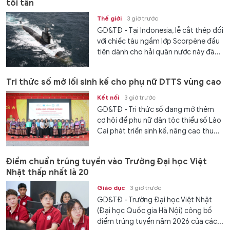
tối tân
Nam,...
Thế giới
3 giờ trước
GD&TĐ - Tại Indonesia, lễ cắt thép đối
với chiếc tàu ngầm lớp Scorpène đầu
tiên dành cho hải quân nước này đã...
Tri thức số mở lối sinh kế cho phụ nữ DTTS vùng cao
Kết nối
3 giờ trước
GD&TĐ - Tri thức số đang mở thêm
cơ hội để phụ nữ dân tộc thiểu số Lào
Cai phát triển sinh kế, nâng cao thu...
Điểm chuẩn trúng tuyển vào Trường Đại học Việt
Nhật thấp nhất là 20
Giáo dục
3 giờ trước
GD&TĐ - Trường Đại học Việt Nhật
(Đại học Quốc gia Hà Nội) công bố
điểm trúng tuyển năm 2026 của các...