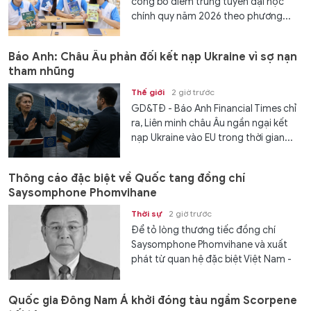
công bố điểm trúng tuyển đại học
chính quy năm 2026 theo phương...
Báo Anh: Châu Âu phản đối kết nạp Ukraine vì sợ nạn
tham nhũng
Thế giới
2 giờ trước
GD&TĐ - Báo Anh Financial Times chỉ
ra, Liên minh châu Âu ngần ngại kết
nạp Ukraine vào EU trong thời gian...
Thông cáo đặc biệt về Quốc tang đồng chí
Saysomphone Phomvihane
Thời sự
2 giờ trước
Để tỏ lòng thương tiếc đồng chí
Saysomphone Phomvihane và xuất
phát từ quan hệ đặc biệt Việt Nam -
Lào, Ban Chấp hành Trung ương Đảng
Cộng sản Việt Nam, Quốc hội nước
Quốc gia Đông Nam Á khởi đóng tàu ngầm Scorpene
Cộng hoà xã hội Chủ nghĩa Việt