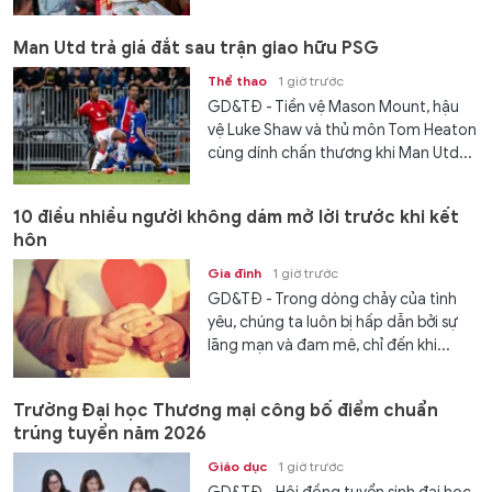
Man Utd trả giá đắt sau trận giao hữu PSG
Thể thao
1 giờ trước
GD&TĐ - Tiền vệ Mason Mount, hậu
vệ Luke Shaw và thủ môn Tom Heaton
cùng dính chấn thương khi Man Utd...
10 điều nhiều người không dám mở lời trước khi kết
hôn
Gia đình
1 giờ trước
GD&TĐ - Trong dòng chảy của tình
yêu, chúng ta luôn bị hấp dẫn bởi sự
lãng mạn và đam mê, chỉ đến khi...
Trường Đại học Thương mại công bố điểm chuẩn
trúng tuyển năm 2026
Giáo dục
1 giờ trước