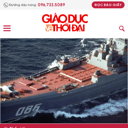
096.733.5089
Đường dây nóng:
ĐỌC BÁO GIẤY