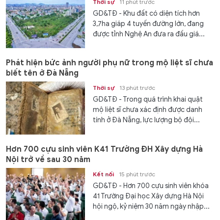
Thời sự
11 phút trước
GD&TĐ - Khu đất có diện tích hơn
3,7ha giáp 4 tuyến đường lớn, đang
được tỉnh Nghệ An đưa ra đấu giá...
Phát hiện bức ảnh người phụ nữ trong mộ liệt sĩ chưa
biết tên ở Đà Nẵng
Thời sự
13 phút trước
GD&TĐ - Trong quá trình khai quật
mộ liệt sĩ chưa xác định được danh
tính ở Đà Nẵng, lực lượng bộ đội...
Hơn 700 cựu sinh viên K41 Trường ĐH Xây dựng Hà
Nội trở về sau 30 năm
Kết nối
15 phút trước
GD&TĐ - Hơn 700 cựu sinh viên khóa
41 Trường Đại học Xây dựng Hà Nội
hội ngộ, kỷ niệm 30 năm ngày nhập...