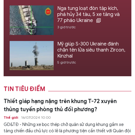
Nga tung loạt đòn tập kích,
phá hủy 34 tàu, 5 xe tăng và
77 pháo Ukraine
3 giờ trước
Mỹ giúp S-300 Ukraine đánh
chặn tên lửa siêu thanh Zircon,
Kinzhal
5 giờ trước
TIN TIÊU ĐIỂM
Thiết giáp hạng nặng trên khung T-72 xuyên
thủng tuyến phòng thủ đối phương?
Thế giới
16/07/2024 10:00
GD&TĐ - Những xe bọc thép chở quân sử dụng khung gầm xe
tăng chiến đấu chủ lực có lẽ là phương tiện cần thiết với Quân đội