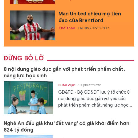
Man United chiêu mộ tiền
đạo của Brentford
Thể thao
07/08/2026 23:09
ĐỪNG BỎ LỠ
8 nội dung giáo dục gắn với phát triển phẩm chất,
năng lực học sinh
Giáo dục
10 phút trước
GD&TĐ - Bộ GD&ĐT lưu ý tổ chức 8
nội dung giáo dục gắn với yêu cầu
phát triển phẩm chất, năng lực học...
Nghệ An đấu giá khu 'đất vàng' có giá khởi điểm hơn
824 tỷ đồng