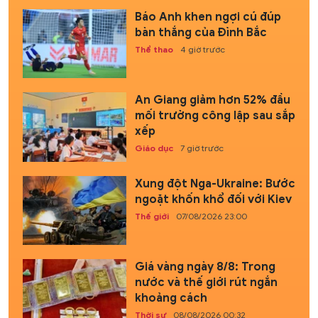
Báo Anh khen ngợi cú đúp
bàn thắng của Đình Bắc
Thể thao
4 giờ trước
An Giang giảm hơn 52% đầu
mối trường công lập sau sắp
xếp
Giáo dục
7 giờ trước
Xung đột Nga-Ukraine: Bước
ngoặt khốn khổ đối với Kiev
Thế giới
07/08/2026 23:00
Giá vàng ngày 8/8: Trong
nước và thế giới rút ngắn
khoảng cách
Thời sự
08/08/2026 00:32