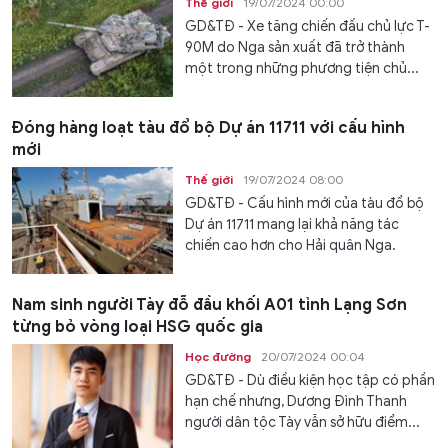
Thế giới
19/07/2024 00:00
GD&TĐ - Xe tăng chiến đấu chủ lực T-
90M do Nga sản xuất đã trở thành
một trong những phương tiện chủ...
Đóng hàng loạt tàu đổ bộ Dự án 11711 với cấu hình
mới
Thế giới
19/07/2024 08:00
GD&TĐ - Cấu hình mới của tàu đổ bộ
Dự án 11711 mang lại khả năng tác
chiến cao hơn cho Hải quân Nga.
Nam sinh người Tày đỗ đầu khối A01 tỉnh Lạng Sơn
từng bỏ vòng loại HSG quốc gia
Học đường
20/07/2024 00:04
GD&TĐ - Dù điều kiện học tập có phần
hạn chế nhưng, Dương Đình Thanh
người dân tộc Tày vẫn sở hữu điểm...