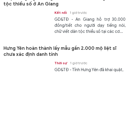
tộc thiểu số ở An Giang
Kết nối
1 giờ trước
GD&TĐ - An Giang hỗ trợ 30.000
đồng/tiết cho người dạy tiếng nói,
chữ viết dân tộc thiểu số tại các cơ...
Hưng Yên hoàn thành lấy mẫu gần 2.000 mộ liệt sĩ
chưa xác định danh tính
Thời sự
1 giờ trước
GD&TĐ - Tỉnh Hưng Yên đã khai quật,
lấy mẫu 1.981/4.353 mộ liệt sĩ chưa xác
định danh tính, đẩy nhanh tiến độ...
XSMN 8/8 - Kết quả xổ số miền Nam hôm nay ngày
8/8/2026
Văn hóa
1 giờ trước
GD&TĐ - XSMN 8/8/2026. Kết quả xổ
số hôm nay ngày 8/8. Trực tiếp