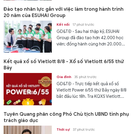
Đào tạo nhân lực gắn với việc làm trong hành trình
20 năm của ESUHAI Group
Kết nối
17 phút trước
GD&TĐ - Sau hai thập kỷ, ESUHAI
Group đã đào tạo hơn 42.000 học
viên; đồng hành cùng hơn 20.000...
Kết quả xổ số Vietlott 8/8 - Xổ số Vietlott 6/55 thứ
Bảy
Gia đình
35 phút trước
GD&TĐ - Trực tiếp kết quả xổ số
Vietlott Power 6/55 thứ Bảy ngày 8/8
bắt đầu lúc 18h. Tra KQXS Vietlott...
Tuyên Quang phân công Phó Chủ tịch UBND tỉnh phụ
trách giáo dục
Thời sự
37 phút trước