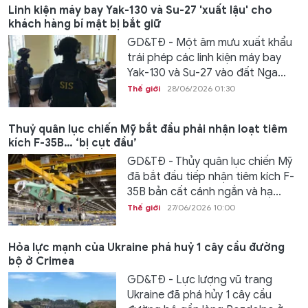
Linh kiện máy bay Yak-130 và Su-27 'xuất lậu' cho
khách hàng bí mật bị bắt giữ
GD&TĐ - Một âm mưu xuất khẩu
trái phép các linh kiện máy bay
Yak-130 và Su-27 vào đất Nga...
Thế giới
28/06/2026 01:30
Thuỷ quân lục chiến Mỹ bắt đầu phải nhận loạt tiêm
kích F-35B… ‘bị cụt đầu’
GD&TĐ - Thủy quân lục chiến Mỹ
đã bắt đầu tiếp nhận tiêm kích F-
35B bản cất cánh ngắn và hạ...
Thế giới
27/06/2026 10:00
Hỏa lực mạnh của Ukraine phá huỷ 1 cây cầu đường
bộ ở Crimea
GD&TĐ - Lực lượng vũ trang
Ukraine đã phá hủy 1 cây cầu