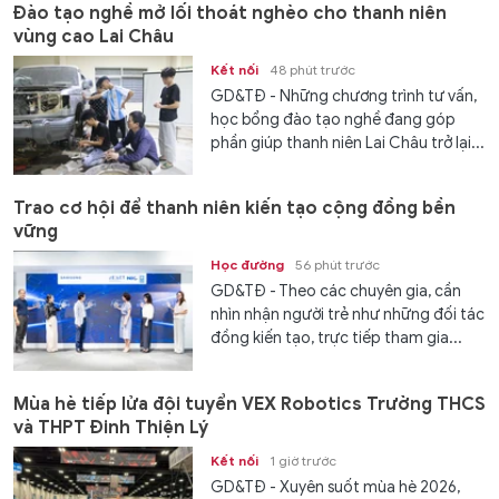
Đào tạo nghề mở lối thoát nghèo cho thanh niên
vùng cao Lai Châu
Kết nối
48 phút trước
GD&TĐ - Những chương trình tư vấn,
học bổng đào tạo nghề đang góp
phần giúp thanh niên Lai Châu trở lại...
Trao cơ hội để thanh niên kiến tạo cộng đồng bền
vững
Học đường
56 phút trước
GD&TĐ - Theo các chuyên gia, cần
nhìn nhận người trẻ như những đối tác
đồng kiến tạo, trực tiếp tham gia...
Mùa hè tiếp lửa đội tuyển VEX Robotics Trường THCS
và THPT Đinh Thiện Lý
Kết nối
1 giờ trước
GD&TĐ - ​​Xuyên suốt mùa hè 2026,