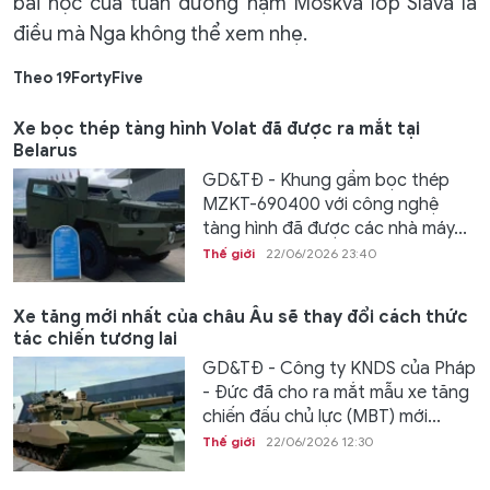
bài học của tuần dương hạm Moskva lớp Slava là
điều mà Nga không thể xem nhẹ.
Theo 19FortyFive
Xe bọc thép tàng hình Volat đã được ra mắt tại
Belarus
GD&TĐ - Khung gầm bọc thép
MZKT-690400 với công nghệ
tàng hình đã được các nhà máy...
Thế giới
22/06/2026 23:40
Xe tăng mới nhất của châu Âu sẽ thay đổi cách thức
tác chiến tương lai
GD&TĐ - Công ty KNDS của Pháp
- Đức đã cho ra mắt mẫu xe tăng
chiến đấu chủ lực (MBT) mới...
Thế giới
22/06/2026 12:30