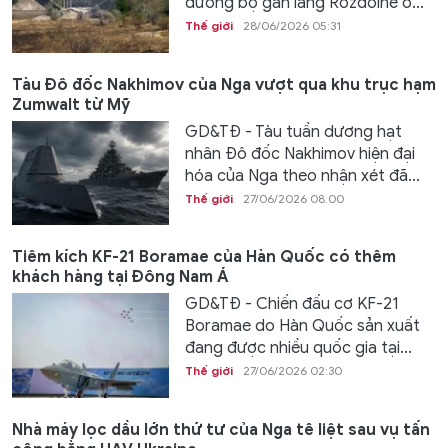
đường bộ gần làng Rozdolne ở...
Thế giới
28/06/2026 05:31
Tàu Đô đốc Nakhimov của Nga vượt qua khu trục hạm
Zumwalt từ Mỹ
GD&TĐ - Tàu tuần dương hạt
nhân Đô đốc Nakhimov hiện đại
hóa của Nga theo nhận xét đã...
Thế giới
27/06/2026 08:00
Tiêm kích KF-21 Boramae của Hàn Quốc có thêm
khách hàng tại Đông Nam Á
GD&TĐ - Chiến đấu cơ KF-21
Boramae do Hàn Quốc sản xuất
đang được nhiều quốc gia tại...
Thế giới
27/06/2026 02:30
Nhà máy lọc dầu lớn thứ tư của Nga tê liệt sau vụ tấn