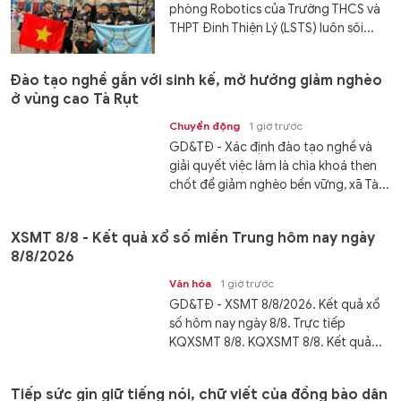
phòng Robotics của Trường THCS và
THPT Đinh Thiện Lý (LSTS) luôn sôi...
Đào tạo nghề gắn với sinh kế, mở hướng giảm nghèo
ở vùng cao Tà Rụt
Chuyển động
1 giờ trước
GD&TĐ - Xác định đào tạo nghề và
giải quyết việc làm là chìa khoá then
chốt để giảm nghèo bền vững, xã Tà...
XSMT 8/8 - Kết quả xổ số miền Trung hôm nay ngày
8/8/2026
Văn hóa
1 giờ trước
GD&TĐ - XSMT 8/8/2026. Kết quả xổ
số hôm nay ngày 8/8. Trực tiếp
KQXSMT 8/8. KQXSMT 8/8. Kết quả...
Tiếp sức gìn giữ tiếng nói, chữ viết của đồng bào dân