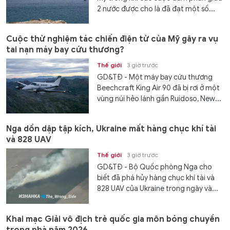
2 nước được cho là đã đạt một số...
Cuộc thử nghiệm tác chiến điện tử của Mỹ gây ra vụ
tai nạn máy bay cứu thương?
Thế giới
3 giờ trước
GD&TĐ - Một máy bay cứu thương
Beechcraft King Air 90 đã bị rơi ở một
vùng núi hẻo lánh gần Ruidoso, New...
Nga dồn dập tập kích, Ukraine mất hàng chục khí tài
và 828 UAV
Thế giới
3 giờ trước
GD&TĐ - Bộ Quốc phòng Nga cho
biết đã phá hủy hàng chục khí tài và
828 UAV của Ukraine trong ngày và...
Khai mạc Giải vô địch trẻ quốc gia môn bóng chuyền
trong nhà năm 2026