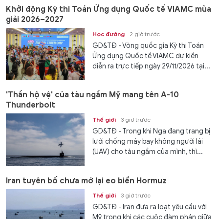
Khởi động Kỳ thi Toán Ứng dụng Quốc tế VIAMC mùa
giải 2026–2027
Học đường
2 giờ trước
GD&TĐ - Vòng quốc gia Kỳ thi Toán
Ứng dụng Quốc tế VIAMC dự kiến
diễn ra trực tiếp ngày 29/11/2026 tại...
'Thần hộ vệ' của tàu ngầm Mỹ mang tên A-10
Thunderbolt
Thế giới
3 giờ trước
GD&TĐ - Trong khi Nga đang trang bị
lưới chống máy bay không người lái
(UAV) cho tàu ngầm của mình, thì...
Iran tuyên bố chưa mở lại eo biển Hormuz
Thế giới
3 giờ trước
GD&TĐ - Iran đưa ra loạt yêu cầu với
Mỹ trong khi các cuộc đàm phán giữa