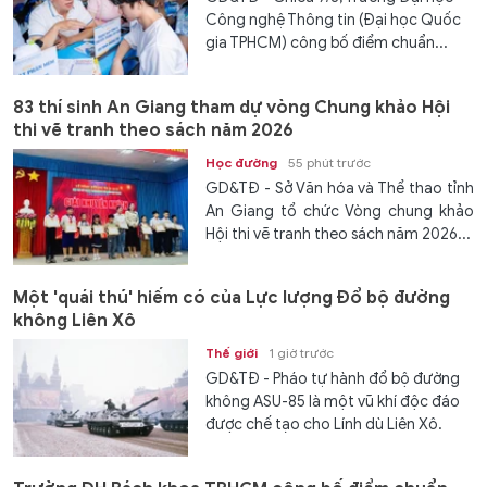
Công nghệ Thông tin (Đại học Quốc
gia TPHCM) công bố điểm chuẩn...
83 thí sinh An Giang tham dự vòng Chung khảo Hội
thi vẽ tranh theo sách năm 2026
Học đường
55 phút trước
GD&TĐ - Sở Văn hóa và Thể thao tỉnh
An Giang tổ chức Vòng chung khảo
Hội thi vẽ tranh theo sách năm 2026...
Một 'quái thú' hiếm có của Lực lượng Đổ bộ đường
không Liên Xô
Thế giới
1 giờ trước
GD&TĐ - Pháo tự hành đổ bộ đường
không ASU-85 là một vũ khí độc đáo
được chế tạo cho Lính dù Liên Xô.