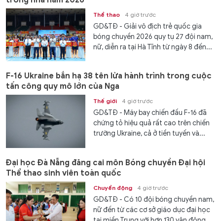
Thể thao
4 giờ trước
GD&TĐ - Giải vô địch trẻ quốc gia
bóng chuyền 2026 quy tụ 27 đội nam,
nữ, diễn ra tại Hà Tĩnh từ ngày 8 đến...
F-16 Ukraine bắn hạ 38 tên lửa hành trình trong cuộc
tấn công quy mô lớn của Nga
Thế giới
4 giờ trước
GD&TĐ - Máy bay chiến đấu F-16 đã
chứng tỏ hiệu quả rất cao trên chiến
trường Ukraine, cả ở tiền tuyến và...
Đại học Đà Nẵng đăng cai môn Bóng chuyền Đại hội
Thể thao sinh viên toàn quốc
Chuyển động
4 giờ trước
GD&TĐ - Có 10 đội bóng chuyền nam,
nữ đến từ các cơ sở giáo dục đại học
tại miền Trung với hơn 130 vận động...