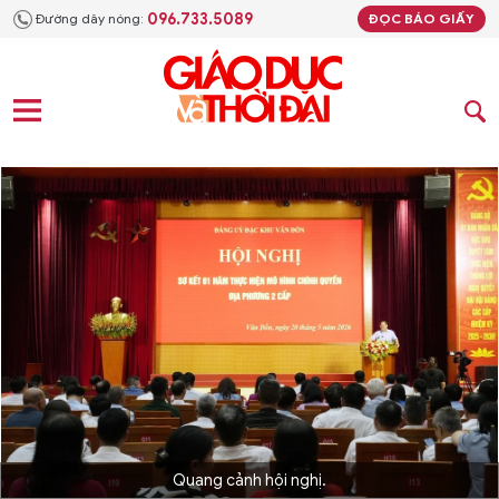
096.733.5089
Đường dây nóng:
ĐỌC BÁO GIẤY
Quang cảnh hội nghị.