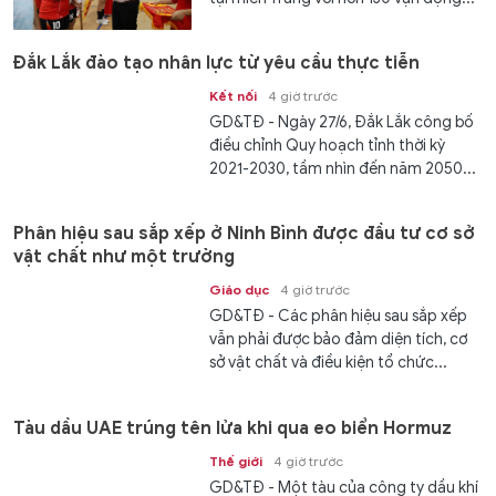
Đắk Lắk đào tạo nhân lực từ yêu cầu thực tiễn
Kết nối
4 giờ trước
GD&TĐ - Ngày 27/6, Đắk Lắk công bố
điều chỉnh Quy hoạch tỉnh thời kỳ
2021-2030, tầm nhìn đến năm 2050...
Phân hiệu sau sắp xếp ở Ninh Bình được đầu tư cơ sở
vật chất như một trường
Giáo dục
4 giờ trước
GD&TĐ - Các phân hiệu sau sắp xếp
vẫn phải được bảo đảm diện tích, cơ
sở vật chất và điều kiện tổ chức...
Tàu dầu UAE trúng tên lửa khi qua eo biển Hormuz
Thế giới
4 giờ trước
GD&TĐ - Một tàu của công ty dầu khí