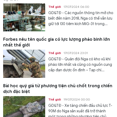
Thế giới
17/07/2024 06:00
GD&TĐ - Các nguồn thông tin mở cho
biết đến năm 2018, Nga có thể vẫn lưu
giữ tới 130 tiêm kích MiG-31 trong...
Forbes nêu tên quốc gia có lực lượng pháo binh lớn
nhất thế giới
Thế giới
17/07/2024 23:01
GD&TĐ - Quân đội Nga có kho vũ khí
pháo lớn nhất và cũng có nguồn cung
cấp đạn dược ổn định – Tạp chí...
Bài học quý giá từ phương tiện chủ chốt trong chiến
dịch đặc biệt
Thế giới
19/07/2024 00:00
GD&TĐ - Xe tăng chiến đấu chủ lực T-
90M do Nga sản xuất đã trở thành
một trong những phương tiện chủ...