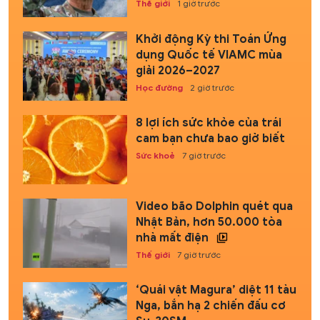
Thế giới
1 giờ trước
Khởi động Kỳ thi Toán Ứng
dụng Quốc tế VIAMC mùa
giải 2026–2027
Học đường
2 giờ trước
8 lợi ích sức khỏe của trái
cam bạn chưa bao giờ biết
Sức khoẻ
7 giờ trước
Video bão Dolphin quét qua
Nhật Bản, hơn 50.000 tòa
nhà mất điện
Thế giới
7 giờ trước
‘Quái vật Magura’ diệt 11 tàu
Nga, bắn hạ 2 chiến đấu cơ