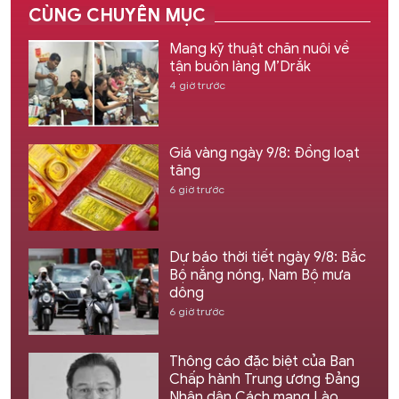
CÙNG CHUYÊN MỤC
Mang kỹ thuật chăn nuôi về
tận buôn làng M’Drắk
4 giờ trước
Giá vàng ngày 9/8: Đồng loạt
tăng
6 giờ trước
Dự báo thời tiết ngày 9/8: Bắc
Bộ nắng nóng, Nam Bộ mưa
dông
6 giờ trước
Thông cáo đặc biệt của Ban
Chấp hành Trung ương Đảng
Nhân dân Cách mạng Lào