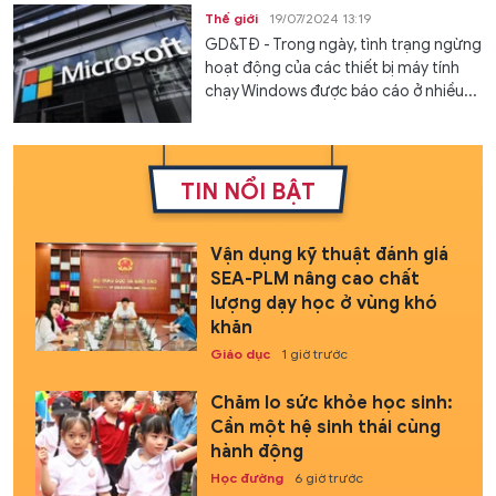
Thế giới
19/07/2024 13:19
GD&TĐ - Trong ngày, tình trạng ngừng
hoạt động của các thiết bị máy tính
chạy Windows được báo cáo ở nhiều...
TIN NỔI BẬT
Vận dụng kỹ thuật đánh giá
SEA-PLM nâng cao chất
lượng dạy học ở vùng khó
khăn
Giáo dục
1 giờ trước
Chăm lo sức khỏe học sinh:
Cần một hệ sinh thái cùng
hành động
Học đường
6 giờ trước