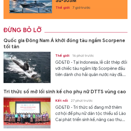
Su-30SM
Thế giới
7 giờ trước
ĐỪNG BỎ LỠ
Quốc gia Đông Nam Á khởi đóng tàu ngầm Scorpene
tối tân
Thế giới
16 phút trước
GD&TĐ - Tại Indonesia, lễ cắt thép đối
với chiếc tàu ngầm lớp Scorpène đầu
tiên dành cho hải quân nước này đã...
Tri thức số mở lối sinh kế cho phụ nữ DTTS vùng cao
Kết nối
27 phút trước
GD&TĐ - Tri thức số đang mở thêm
cơ hội để phụ nữ dân tộc thiểu số Lào
Cai phát triển sinh kế, nâng cao thu...