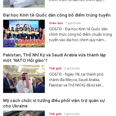
Đại học Kinh tế Quốc dân công bố điểm trúng tuyển
Giáo dục
1 giờ trước
GD&TĐ - Đại học Kinh tế Quốc dân
chính thức công bố điểm chuẩn trúng
tuyển vào đại học chính quy năm...
Pakistan, Thổ Nhĩ Kỳ và Saudi Arabia vừa thành lập
một ‘NATO Hồi giáo’?
Thế giới
2 giờ trước
GD&TĐ - Ngày 7/8, tại thành phố
thánh địa Mecca, Saudi Arabia,
Pakistan và Thổ Nhĩ Kỳ đã ký kết...
Mỹ cách chức vị tướng điều phối viện trợ quân sự
cho Ukraine
Thế giới
1 giờ trước