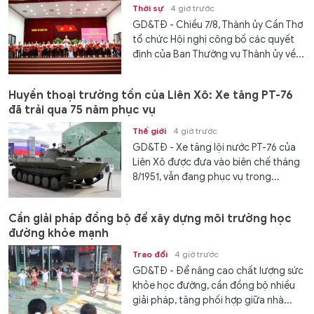
Thời sự
4 giờ trước
GD&TĐ - Chiều 7/8, Thành ủy Cần Thơ
tổ chức Hội nghị công bố các quyết
định của Ban Thường vụ Thành ủy về...
Huyền thoại trường tồn của Liên Xô: Xe tăng PT-76
đã trải qua 75 năm phục vụ
Thế giới
4 giờ trước
GD&TĐ - Xe tăng lội nước PT-76 của
Liên Xô được đưa vào biên chế tháng
8/1951, vẫn đang phục vụ trong...
Cần giải pháp đồng bộ để xây dựng môi trường học
đường khỏe mạnh
Trao đổi
4 giờ trước
GD&TĐ - Để nâng cao chất lượng sức
khỏe học đường, cần đồng bộ nhiều
giải pháp, tăng phối hợp giữa nhà...