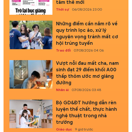
tâm thế mới
Thời sự
06/08/2026 23:00
Những điểm cần nắm rõ về
quy trình lọc ảo, xử lý
nguyện vọng tránh mất cơ
hội trúng tuyển
Trao đổi
07/08/2026 04:06
Vượt nỗi đau mất cha, nam
sinh đạt 29 điểm khối A00
thấp thỏm ước mơ giảng
đường
Nhân ái
07/08/2026 03:48
Bộ GD&ĐT hướng dẫn rèn
luyện thể chất, thực hành
nghệ thuật trong nhà
trường
Giáo dục
9 giờ trước