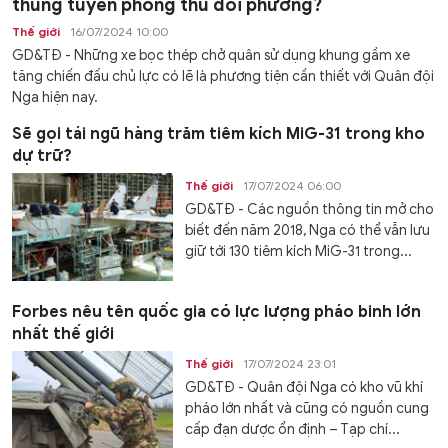
thủng tuyến phòng thủ đối phương?
Thế giới
16/07/2024 10:00
GD&TĐ - Những xe bọc thép chở quân sử dụng khung gầm xe
tăng chiến đấu chủ lực có lẽ là phương tiện cần thiết với Quân đội
Nga hiện nay.
Sẽ gọi tái ngũ hàng trăm tiêm kích MiG-31 trong kho
dự trữ?
Thế giới
17/07/2024 06:00
GD&TĐ - Các nguồn thông tin mở cho
biết đến năm 2018, Nga có thể vẫn lưu
giữ tới 130 tiêm kích MiG-31 trong...
Forbes nêu tên quốc gia có lực lượng pháo binh lớn
nhất thế giới
Thế giới
17/07/2024 23:01
GD&TĐ - Quân đội Nga có kho vũ khí
pháo lớn nhất và cũng có nguồn cung
cấp đạn dược ổn định – Tạp chí...