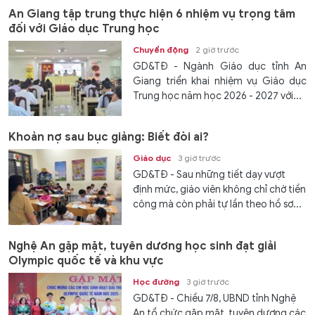
An Giang tập trung thực hiện 6 nhiệm vụ trọng tâm
đối với Giáo dục Trung học
Chuyển động
2 giờ trước
GD&TĐ - Ngành Giáo dục tỉnh An
Giang triển khai nhiệm vụ Giáo dục
Trung học năm học 2026 - 2027 với...
Khoản nợ sau bục giảng: Biết đòi ai?
Giáo dục
3 giờ trước
GD&TĐ - Sau những tiết dạy vượt
định mức, giáo viên không chỉ chờ tiền
công mà còn phải tự lần theo hồ sơ...
Nghệ An gặp mặt, tuyên dương học sinh đạt giải
Olympic quốc tế và khu vực
Học đường
3 giờ trước
GD&TĐ - Chiều 7/8, UBND tỉnh Nghệ
An tổ chức gặp mặt, tuyên dương các