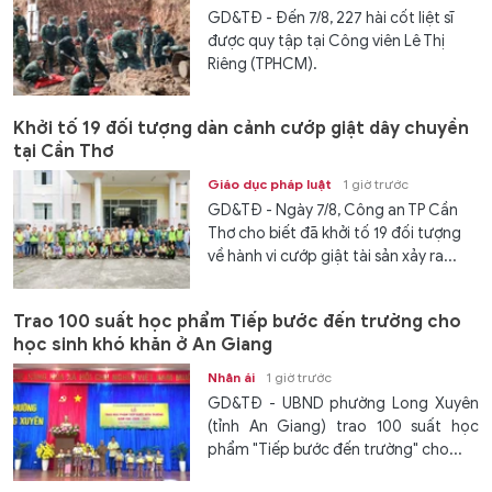
GD&TĐ - Đến 7/8, 227 hài cốt liệt sĩ
được quy tập tại Công viên Lê Thị
Riêng (TPHCM).
Khởi tố 19 đối tượng dàn cảnh cướp giật dây chuyền
tại Cần Thơ
Giáo dục pháp luật
1 giờ trước
GD&TĐ - Ngày 7/8, Công an TP Cần
Thơ cho biết đã khởi tố 19 đối tượng
về hành vi cướp giật tài sản xảy ra...
Trao 100 suất học phẩm Tiếp bước đến trường cho
học sinh khó khăn ở An Giang
Nhân ái
1 giờ trước
GD&TĐ - UBND phường Long Xuyên
(tỉnh An Giang) trao 100 suất học
phẩm "Tiếp bước đến trường" cho...