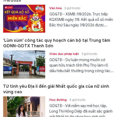
7/8/2026
Văn hóa
3 giờ trước
GD&TĐ - XSMB 7/8/2026. Trực tiếp
KQXSMB ngày 7/8. Kết quả xổ số miền
Bắc thứ Sáu ngày 7/8/2026 được...
'Lùm xùm' công tác quy hoạch cán bộ tại Trung tâm
GDNN-GDTX Thanh Sơn
Giáo dục pháp luật
3 giờ trước
GD&TĐ - Dư luận mong muốn cơ
quan hữu trách tỉnh Phú Thọ làm rõ
dấu hiệu bất thường trong công tác...
Từ tình yêu Địa lí đến giải Nhất quốc gia của nữ sinh
vùng cao
Học đường
4 giờ trước
GD&TĐ - Với niềm say mê học tập,
Long Thị Hồng Diệp đã xuất sắc giành
giải Nhất kỳ thi chọn học sinh giỏi...