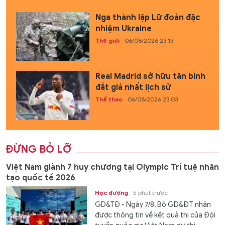
Nga thành lập Lữ đoàn đặc
nhiệm Ukraine
Thế giới
06/08/2026 23:13
Real Madrid sở hữu tân binh
đắt giá nhất lịch sử
Thể thao
06/08/2026 23:03
ĐỪNG BỎ LỠ
Việt Nam giành 7 huy chương tại Olympic Trí tuệ nhân
tạo quốc tế 2026
Học đường
5 phút trước
GD&TĐ - Ngày 7/8, Bộ GD&ĐT nhận
được thông tin về kết quả thi của Đội