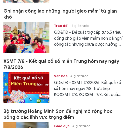
Ghi nhận công lao những 'người gieo mầm' từ gian
khó
Trao đổi
4 giờ trước
GD&TĐ - Đề xuất trợ cấp từ 6,5 triệu
đồng cho giáo viên mầm non đã nghỉ
công tác nhưng chưa được hưởng...
XSMT 7/8 - Kết quả xổ số miền Trung hôm nay ngày
7/8/2026
Văn hóa
4 giờ trước
GD&TĐ - XSMT 7/8/2026. Kết quả xổ
số hôm nay ngày 7/8. Trực tiếp
KQXSMT 7/8. KQXSMT 7/8. Kết quả...
Bộ trưởng Hoàng Minh Sơn đề nghị mở rộng học
bổng ở các lĩnh vực trọng điểm
Giáo dục
4 giờ trước