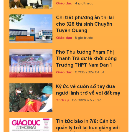
Giáo dục
4 giờ trước
Chi tiết phương án thi lại
cho 328 thí sinh Chuyên
Tuyên Quang
Giáo dục
8 giờ trước
Phó Thủ tướng Phạm Thị
Thanh Trà dự lễ khởi công
Trường THPT Nam Đàn 1
Giáo dục
07/08/2026 04:34
Ký ức về cuốn sổ tay đưa
người lính trở về với đất mẹ
Thời sự
06/08/2026 23:26
Tin tức báo in 7/8: Cán bộ
quản lý trở lại bục giảng với