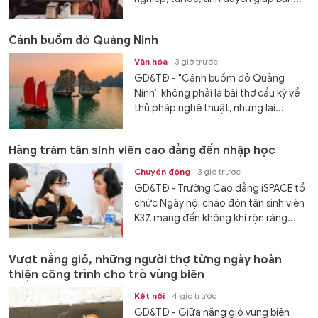
Cánh buồm đỏ Quảng Ninh
Văn hóa
3 giờ trước
GD&TĐ - "Cánh buồm đỏ Quảng
Ninh” không phải là bài thơ cầu kỳ về
thủ pháp nghệ thuật, nhưng lại...
Hàng trăm tân sinh viên cao đẳng đến nhập học
Chuyển động
3 giờ trước
GD&TĐ - Trường Cao đẳng iSPACE tổ
chức Ngày hội chào đón tân sinh viên
K37, mang đến không khí rộn ràng...
Vượt nắng gió, những người thợ từng ngày hoàn
thiện công trình cho trò vùng biên
Kết nối
4 giờ trước
GD&TĐ - Giữa nắng gió vùng biên