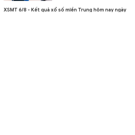
XSMT 6/8 - Kết quả xổ số miền Trung hôm nay ngày
6/8/2026
Văn hóa
8 giờ trước
GD&TĐ - XSMT 6/8/2026. Kết quả xổ
số hôm nay ngày 6/8. Trực tiếp
KQXSMT 6/8. KQXSMT 6/8. Kết quả...
3 Hiệu trưởng trường cao đẳng ở Cà Mau được bổ
nhiệm làm Phó Giám đốc Sở
Chuyển động
8 giờ trước
GD&TĐ - Chủ tịch UBND tỉnh Cà Mau
có quyết định điều động, bổ nhiệm 3
Hiệu trưởng trường cao đẳng làm...
Học sinh Đắk Lắk cam kết tháo đồ 'độ chế', trả xe
đạp điện về nguyên trạng
Học đường
8 giờ trước