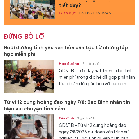
tiết dạy?
Giáo dục
06/08/2026 05:46
ĐỪNG BỎ LỠ
Nuôi dưỡng tình yêu văn hóa dân tộc từ những lớp
học miễn phí
Học đường
2 giờ trước
GD&TĐ - Lớp dạy hát Then - đàn Tính
miễn phí trong dịp hè đã góp phần lan
tỏa di sản đến gần hơn với các em...
Tử vi 12 cung hoàng đạo ngày 7/8: Bảo Bình nhận tín
hiệu vui chuyện tình cảm
Gia đình
3 giờ trước
GD&TĐ - Tử vi 12 cung hoàng đạo
ngày 7/8/2026 dự đoán vận trình sự
nghiệp, tài lộc, tình duyên giúp bạn...