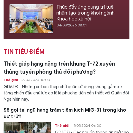
Thúc đẩy ứng dụng trí tuệ
nhân tạo trong khối ngành
Khoa học xã hội
04/08/2026 08:01
TIN TIÊU ĐIỂM
Thiết giáp hạng nặng trên khung T-72 xuyên
thủng tuyến phòng thủ đối phương?
Thế giới
16/07/2024 10:00
GD&TĐ - Những xe bọc thép chở quân sử dụng khung gầm xe
tăng chiến đấu chủ lực có lẽ là phương tiện cần thiết với Quân đội
Nga hiện nay.
Sẽ gọi tái ngũ hàng trăm tiêm kích MiG-31 trong kho
dự trữ?
Thế giới
17/07/2024 06:00
GD&TĐ - Các nguồn thông tin mở cho