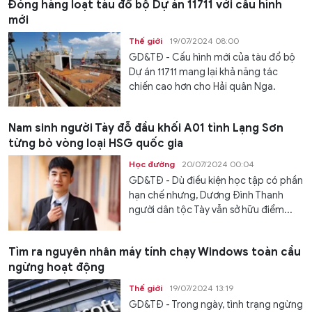
Đóng hàng loạt tàu đổ bộ Dự án 11711 với cấu hình
mới
Thế giới
19/07/2024 08:00
GD&TĐ - Cấu hình mới của tàu đổ bộ
Dự án 11711 mang lại khả năng tác
chiến cao hơn cho Hải quân Nga.
Nam sinh người Tày đỗ đầu khối A01 tỉnh Lạng Sơn
từng bỏ vòng loại HSG quốc gia
Học đường
20/07/2024 00:04
GD&TĐ - Dù điều kiện học tập có phần
hạn chế nhưng, Dương Đình Thanh
người dân tộc Tày vẫn sở hữu điểm...
Tìm ra nguyên nhân máy tính chạy Windows toàn cầu
ngừng hoạt động
Thế giới
19/07/2024 13:19
GD&TĐ - Trong ngày, tình trạng ngừng