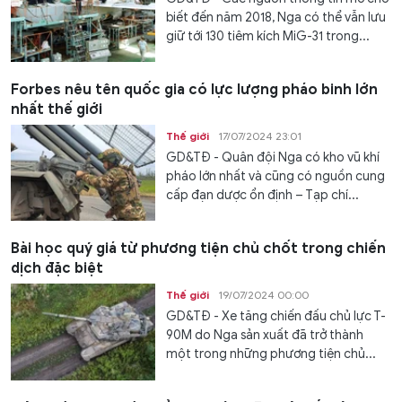
biết đến năm 2018, Nga có thể vẫn lưu
giữ tới 130 tiêm kích MiG-31 trong...
Forbes nêu tên quốc gia có lực lượng pháo binh lớn
nhất thế giới
Thế giới
17/07/2024 23:01
GD&TĐ - Quân đội Nga có kho vũ khí
pháo lớn nhất và cũng có nguồn cung
cấp đạn dược ổn định – Tạp chí...
Bài học quý giá từ phương tiện chủ chốt trong chiến
dịch đặc biệt
Thế giới
19/07/2024 00:00
GD&TĐ - Xe tăng chiến đấu chủ lực T-
90M do Nga sản xuất đã trở thành
một trong những phương tiện chủ...