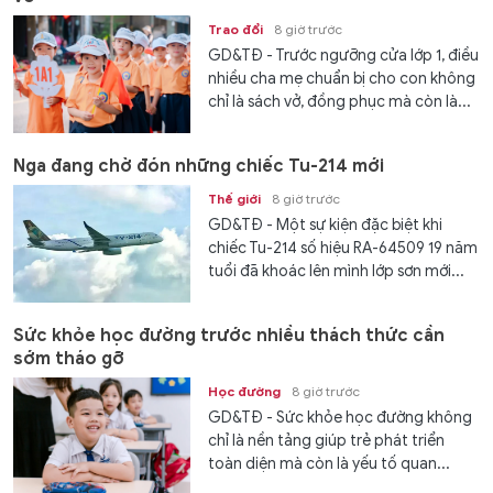
Trao đổi
8 giờ trước
GD&TĐ - Trước ngưỡng cửa lớp 1, điều
nhiều cha mẹ chuẩn bị cho con không
chỉ là sách vở, đồng phục mà còn là...
Nga đang chờ đón những chiếc Tu-214 mới
Thế giới
8 giờ trước
GD&TĐ - Một sự kiện đặc biệt khi
chiếc Tu-214 số hiệu RA-64509 19 năm
tuổi đã khoác lên mình lớp sơn mới...
Sức khỏe học đường trước nhiều thách thức cần
sớm tháo gỡ
Học đường
8 giờ trước
GD&TĐ - Sức khỏe học đường không
chỉ là nền tảng giúp trẻ phát triển
toàn diện mà còn là yếu tố quan...