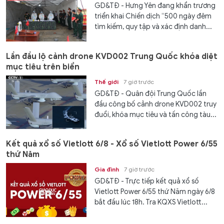
GD&TĐ - Hưng Yên đang khẩn trương
triển khai Chiến dịch “500 ngày đêm
tìm kiếm, quy tập và xác định danh...
Lần đầu lộ cảnh drone KVD002 Trung Quốc khóa diệt
mục tiêu trên biển
Thế giới
7 giờ trước
GD&TĐ - Quân đội Trung Quốc lần
đầu công bố cảnh drone KVD002 truy
đuổi, khóa mục tiêu và tấn công tàu...
Kết quả xổ số Vietlott 6/8 - Xổ số Vietlott Power 6/55
thứ Năm
Gia đình
7 giờ trước
GD&TĐ - Trực tiếp kết quả xổ số
Vietlott Power 6/55 thứ Năm ngày 6/8
bắt đầu lúc 18h. Tra KQXS Vietlott...