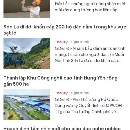
Đắk Lắk, những người công nhân miệt
mài xây dựng trường học liên cấp,...
Sơn La di dời khẩn cấp 200 hộ dân nằm trong khu vực
sạt lở
Thời sự
4 giờ trước
GD&TĐ - Nhằm bảo đảm an toàn tính
mạng, tài sản cho người dân, xã Muổi
Nọi, tỉnh Sơn La đã di dời khẩn cấp...
Thành lập Khu Công nghệ cao tỉnh Hưng Yên rộng
gần 500 ha
Thời sự
4 giờ trước
GD&TĐ - Phó Thủ tướng Hồ Quốc
Dũng vừa ký Quyết định số 1499/QĐ-
TTg của Thủ tướng Chính phủ về...
Hoạch định tầm nhìn mới cho giáo dục nghề nghiệp