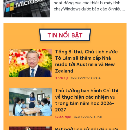
hoạt động của các thiết bị máy tính
chạy Windows được báo cáo ở nhiều...
TIN NỔI BẬT
Tổng Bí thư, Chủ tịch nước
Tô Lâm sẽ thăm cấp Nhà
nước tới Australia và New
Zealand
Thời sự
06/08/2026 07:04
Thủ tướng ban hành Chỉ thị
về thực hiện các nhiệm vụ
trọng tâm năm học 2026-
2027
Giáo dục
06/08/2026 03:31
Bất ngờ lịch sử đối đầu giữa