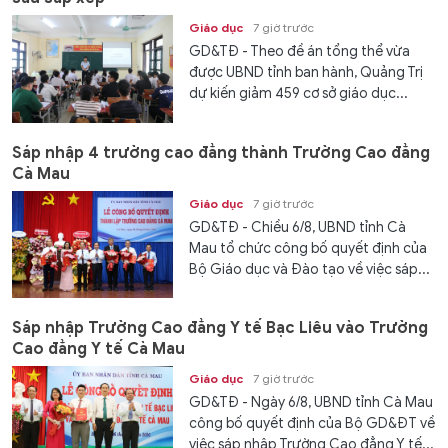
Giáo dục
7 giờ trước
GD&TĐ - Theo đề án tổng thể vừa
được UBND tỉnh ban hành, Quảng Trị
dự kiến giảm 459 cơ sở giáo dục...
Sáp nhập 4 trường cao đẳng thành Trường Cao đẳng
Cà Mau
Giáo dục
7 giờ trước
GD&TĐ - Chiều 6/8, UBND tỉnh Cà
Mau tổ chức công bố quyết định của
Bộ Giáo dục và Đào tạo về việc sáp...
Sáp nhập Trường Cao đẳng Y tế Bạc Liêu vào Trường
Cao đẳng Y tế Cà Mau
Giáo dục
7 giờ trước
GD&TĐ - Ngày 6/8, UBND tỉnh Cà Mau
công bố quyết định của Bộ GD&ĐT về
việc sáp nhập Trường Cao đẳng Y tế...