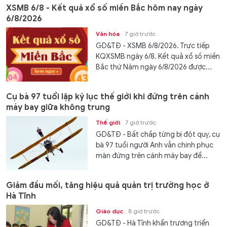
XSMB 6/8 - Kết quả xổ số miền Bắc hôm nay ngày
6/8/2026
Văn hóa
7 giờ trước
GD&TĐ - XSMB 6/8/2026. Trực tiếp
KQXSMB ngày 6/8. Kết quả xổ số miền
Bắc thứ Năm ngày 6/8/2026 được...
Cụ bà 97 tuổi lập kỷ lục thế giới khi đứng trên cánh
máy bay giữa không trung
Thế giới
7 giờ trước
GD&TĐ - Bất chấp từng bị đột quỵ, cụ
bà 97 tuổi người Anh vẫn chinh phục
màn đứng trên cánh máy bay để...
Giảm đầu mối, tăng hiệu quả quản trị trường học ở
Hà Tĩnh
Giáo dục
8 giờ trước
GD&TĐ - Hà Tĩnh khẩn trương triển