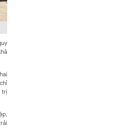
quy
khả
hai
chỉ
trị
ệp,
rải