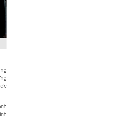
ơng
ững
ược
ành
inh