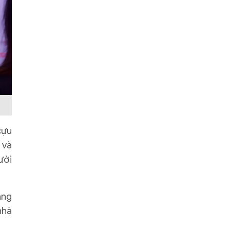
cựu
 và
ười
ảng
nhà