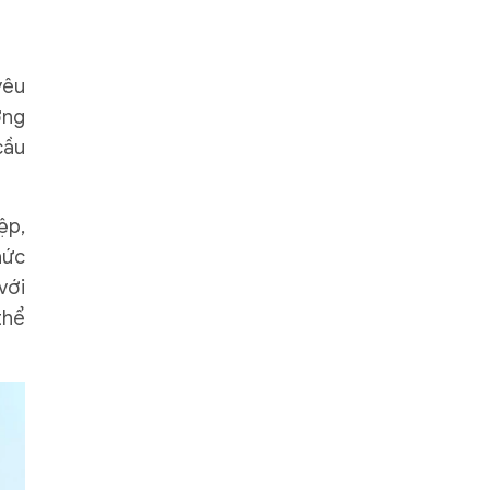
yêu
ớng
cầu
ệp,
hức
với
thể