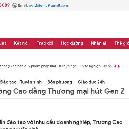
.5089
Email:
gdtddientu@gmail.com
uật
Kết nối
Trao đổi
Học đường
Nhân ái
Thế giớ
áp luật
#Thực học - Thực nghiệp
#Tổng rà soát hệ thống văn bản quy phạm 
Đào tạo - Tuyển sinh
Bốn phương
Giáo dục 24h
ường Cao đẳng Thương mại hút Gen Z
ắn đào tạo với nhu cầu doanh nghiệp, Trường Cao