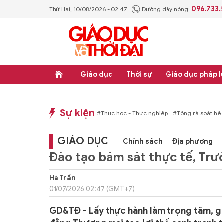
096.733
Thứ Hai, 10/08/2026 - 02:47
Đường dây nóng:
Giáo dục
Thời sự
Giáo dục pháp l
Sự kiện
p luật
#Thực học - Thực nghiệp
#Tổng rà soát hệ thống văn bản quy phạm ph
GIÁO DỤC
Chính sách
Địa phương
Đào tạo bám sát thực tế, Tr
Hà Trần
01/07/2026 02:47 (GMT+7)
GD&TĐ - Lấy thực hành làm trọng tâm, g