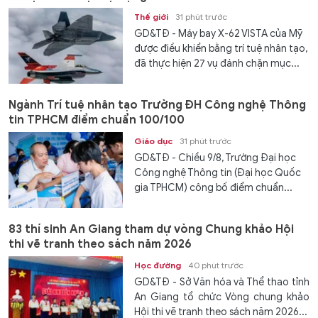
Thế giới
31 phút trước
GD&TĐ - Máy bay X-62 VISTA của Mỹ
được điều khiển bằng trí tuệ nhân tạo,
đã thực hiện 27 vụ đánh chặn mục...
Ngành Trí tuệ nhân tạo Trường ĐH Công nghệ Thông
tin TPHCM điểm chuẩn 100/100
Giáo dục
31 phút trước
GD&TĐ - Chiều 9/8, Trường Đại học
Công nghệ Thông tin (Đại học Quốc
gia TPHCM) công bố điểm chuẩn...
83 thí sinh An Giang tham dự vòng Chung khảo Hội
thi vẽ tranh theo sách năm 2026
Học đường
40 phút trước
GD&TĐ - Sở Văn hóa và Thể thao tỉnh
An Giang tổ chức Vòng chung khảo
Hội thi vẽ tranh theo sách năm 2026...