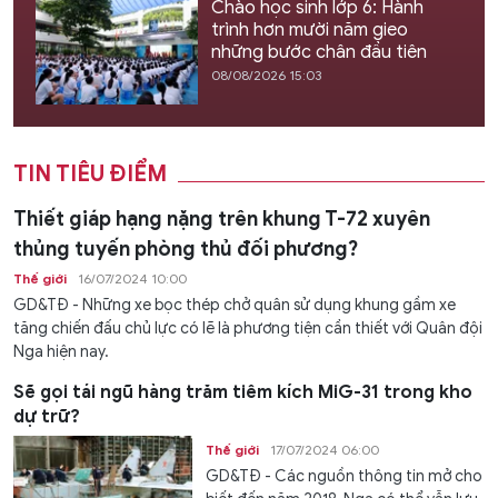
Chào học sinh lớp 6: Hành
trình hơn mười năm gieo
những bước chân đầu tiên
08/08/2026 15:03
TIN TIÊU ĐIỂM
Thiết giáp hạng nặng trên khung T-72 xuyên
thủng tuyến phòng thủ đối phương?
Thế giới
16/07/2024 10:00
GD&TĐ - Những xe bọc thép chở quân sử dụng khung gầm xe
tăng chiến đấu chủ lực có lẽ là phương tiện cần thiết với Quân đội
Nga hiện nay.
Sẽ gọi tái ngũ hàng trăm tiêm kích MiG-31 trong kho
dự trữ?
Thế giới
17/07/2024 06:00
GD&TĐ - Các nguồn thông tin mở cho