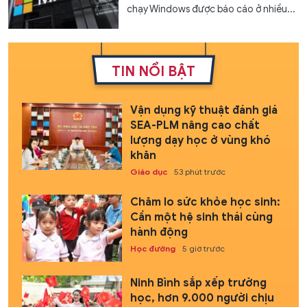
chạy Windows được báo cáo ở nhiều...
TIN NỔI BẬT
Vận dụng kỹ thuật đánh giá
SEA-PLM nâng cao chất
lượng dạy học ở vùng khó
khăn
Giáo dục
53 phút trước
Chăm lo sức khỏe học sinh:
Cần một hệ sinh thái cùng
hành động
Học đường
5 giờ trước
Ninh Bình sắp xếp trường
học, hơn 9.000 người chịu