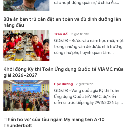
các hoạt động quân sự ở châu Âu...
Bữa ăn bán trú cần đặt an toàn và đủ dinh dưỡng lên
hàng đầu
Trao đổi
2 giờ trước
GD&TĐ - Bước vào năm học mới, một
trong những vấn đề được nhà trường
cũng như phụ huynh quan tâm...
Khởi động Kỳ thi Toán Ứng dụng Quốc tế VIAMC mùa
giải 2026–2027
Học đường
2 giờ trước
GD&TĐ - Vòng quốc gia Kỳ thi Toán
Ứng dụng Quốc tế VIAMC dự kiến
diễn ra trực tiếp ngày 29/11/2026 tại...
'Thần hộ vệ' của tàu ngầm Mỹ mang tên A-10
Thunderbolt