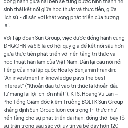
đồng hành giữa hai bên sẽ từng bước hình thành hệ
sinh thái kết nối giữa học thuật và thực tiễn, giữa
lịch sử - di sản với khát vọng phát triển của tương
lai.
Với Tập đoàn Sun Group, việc được đồng hành cùng
ĐHQGHN và SIS là cơ hội quý giá để kết nối sâu hơn
giữa thực tiễn phát triển với nền tảng tri thức và
học thuật hàn lâm của Việt Nam. Dẫn lại câu nói nổi
tiếng của nhà lập quốc Hoa kỳ Benjamin Franklin:
“An investment in knowledge pays the best
interest” (“Khoản đầu tư vào tri thức là khoản đầu
tư mang lại lợi ích lớn nhất”), KTS. Hoàng Vũ Lân –
Phó Tổng Giám đốc kiêm Trưởng BQLTK Sun Group
khẳng định Sun Group luôn coi trọng tri thức như
nền tảng cho sự phát triển dài hạn, đồng thời bày tỏ
sự trân trọng sâu sắc với uy tín và bề dày hơn 120