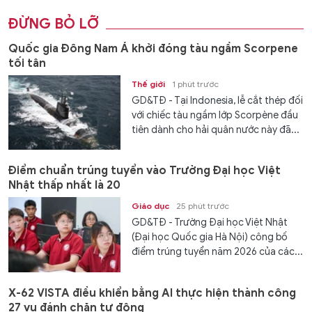
ĐỪNG BỎ LỠ
Quốc gia Đông Nam Á khởi đóng tàu ngầm Scorpene
tối tân
Thế giới
1 phút trước
GD&TĐ - Tại Indonesia, lễ cắt thép đối
với chiếc tàu ngầm lớp Scorpène đầu
tiên dành cho hải quân nước này đã...
Điểm chuẩn trúng tuyển vào Trường Đại học Việt
Nhật thấp nhất là 20
Giáo dục
25 phút trước
GD&TĐ - Trường Đại học Việt Nhật
(Đại học Quốc gia Hà Nội) công bố
điểm trúng tuyển năm 2026 của các...
X-62 VISTA điều khiển bằng AI thực hiện thành công
27 vụ đánh chặn tự động