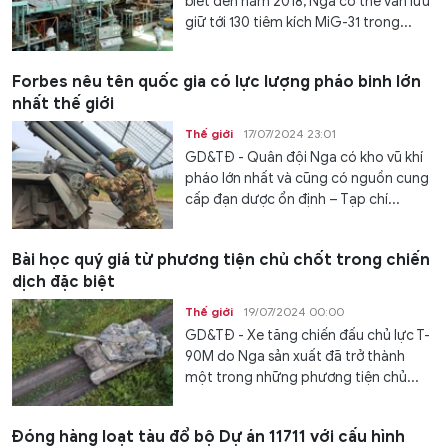
biết đến năm 2018, Nga có thể vẫn lưu
giữ tới 130 tiêm kích MiG-31 trong...
Forbes nêu tên quốc gia có lực lượng pháo binh lớn
nhất thế giới
Thế giới
17/07/2024 23:01
GD&TĐ - Quân đội Nga có kho vũ khí
pháo lớn nhất và cũng có nguồn cung
cấp đạn dược ổn định – Tạp chí...
Bài học quý giá từ phương tiện chủ chốt trong chiến
dịch đặc biệt
Thế giới
19/07/2024 00:00
GD&TĐ - Xe tăng chiến đấu chủ lực T-
90M do Nga sản xuất đã trở thành
một trong những phương tiện chủ...
Đóng hàng loạt tàu đổ bộ Dự án 11711 với cấu hình