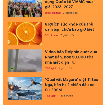
dụng Quốc tế VIAMC mùa
giải 2026–2027
Học đường
2 giờ trước
8 lợi ích sức khỏe của trái
cam bạn chưa bao giờ biết
Sức khoẻ
7 giờ trước
Video bão Dolphin quét qua
Nhật Bản, hơn 50.000 tòa
nhà mất điện
Thế giới
7 giờ trước
‘Quái vật Magura’ diệt 11 tàu
Nga, bắn hạ 2 chiến đấu cơ
Su-30SM
Thế giới
7 giờ trước