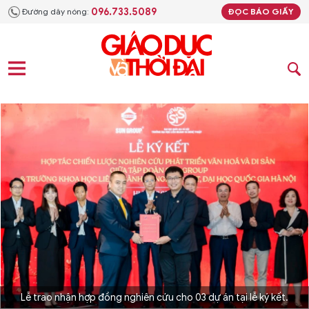
096.733.5089
Đường dây nóng:
ĐỌC BÁO GIẤY
Lễ trao nhận hợp đồng nghiên cứu cho 03 dự án tại lễ ký kết.