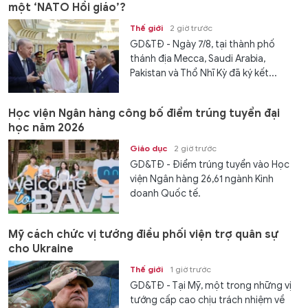
một ‘NATO Hồi giáo’?
Thế giới
2 giờ trước
GD&TĐ - Ngày 7/8, tại thành phố
thánh địa Mecca, Saudi Arabia,
Pakistan và Thổ Nhĩ Kỳ đã ký kết...
Học viện Ngân hàng công bố điểm trúng tuyển đại
học năm 2026
Giáo dục
2 giờ trước
GD&TĐ - Điểm trúng tuyển vào Học
viện Ngân hàng 26,61 ngành Kinh
doanh Quốc tế.
Mỹ cách chức vị tướng điều phối viện trợ quân sự
cho Ukraine
Thế giới
1 giờ trước
GD&TĐ - Tại Mỹ, một trong những vị
tướng cấp cao chịu trách nhiệm về