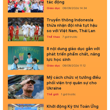
tác động
Giáo dục
08/08/2026 14:34
Truyền thông Indonesia
thừa nhận đội nhà tụt hậu
so với Việt Nam, Thái Lan
Thể thao
7 giờ trước
8 nội dung giáo dục gắn với
phát triển phẩm chất, năng
lực học sinh
Giáo dục
08/08/2026 11:12
Mỹ cách chức vị tướng điều
phối viện trợ quân sự cho
Ukraine
Thế giới
1 giờ trước
Khởi động Kỳ thi Toán Ứng