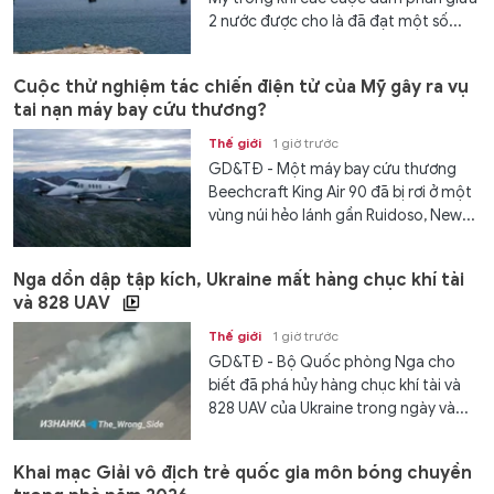
2 nước được cho là đã đạt một số...
Cuộc thử nghiệm tác chiến điện tử của Mỹ gây ra vụ
tai nạn máy bay cứu thương?
Thế giới
1 giờ trước
GD&TĐ - Một máy bay cứu thương
Beechcraft King Air 90 đã bị rơi ở một
vùng núi hẻo lánh gần Ruidoso, New...
Nga dồn dập tập kích, Ukraine mất hàng chục khí tài
và 828 UAV
Thế giới
1 giờ trước
GD&TĐ - Bộ Quốc phòng Nga cho
biết đã phá hủy hàng chục khí tài và
828 UAV của Ukraine trong ngày và...
Khai mạc Giải vô địch trẻ quốc gia môn bóng chuyền