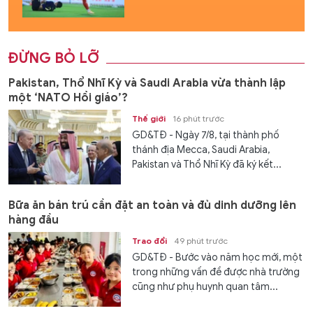
ĐỪNG BỎ LỠ
Pakistan, Thổ Nhĩ Kỳ và Saudi Arabia vừa thành lập
một ‘NATO Hồi giáo’?
Thế giới
16 phút trước
GD&TĐ - Ngày 7/8, tại thành phố
thánh địa Mecca, Saudi Arabia,
Pakistan và Thổ Nhĩ Kỳ đã ký kết...
Bữa ăn bán trú cần đặt an toàn và đủ dinh dưỡng lên
hàng đầu
Trao đổi
49 phút trước
GD&TĐ - Bước vào năm học mới, một
trong những vấn đề được nhà trường
cũng như phụ huynh quan tâm...