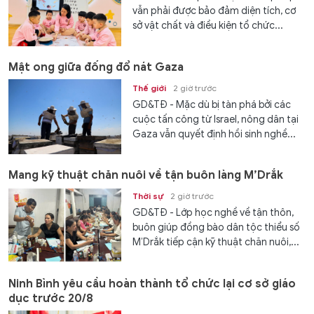
vẫn phải được bảo đảm diện tích, cơ
sở vật chất và điều kiện tổ chức...
Mật ong giữa đống đổ nát Gaza
Thế giới
2 giờ trước
GD&TĐ - Mặc dù bị tàn phá bởi các
cuộc tấn công từ Israel, nông dân tại
Gaza vẫn quyết định hồi sinh nghề...
Mang kỹ thuật chăn nuôi về tận buôn làng M’Drắk
Thời sự
2 giờ trước
GD&TĐ - Lớp học nghề về tận thôn,
buôn giúp đồng bào dân tộc thiểu số
M’Drắk tiếp cận kỹ thuật chăn nuôi,...
Ninh Bình yêu cầu hoàn thành tổ chức lại cơ sở giáo
dục trước 20/8