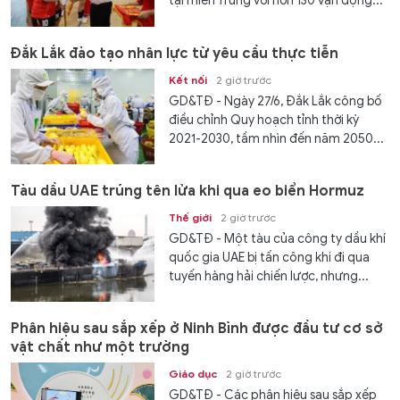
tại miền Trung với hơn 130 vận động...
Đắk Lắk đào tạo nhân lực từ yêu cầu thực tiễn
Kết nối
2 giờ trước
GD&TĐ - Ngày 27/6, Đắk Lắk công bố
điều chỉnh Quy hoạch tỉnh thời kỳ
2021-2030, tầm nhìn đến năm 2050...
Tàu dầu UAE trúng tên lửa khi qua eo biển Hormuz
Thế giới
2 giờ trước
GD&TĐ - Một tàu của công ty dầu khí
quốc gia UAE bị tấn công khi đi qua
tuyến hàng hải chiến lược, nhưng...
Phân hiệu sau sắp xếp ở Ninh Bình được đầu tư cơ sở
vật chất như một trường
Giáo dục
2 giờ trước
GD&TĐ - Các phân hiệu sau sắp xếp