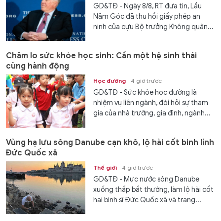
GD&TĐ - Ngày 8/8, RT đưa tin, Lầu
Năm Góc đã thu hồi giấy phép an
ninh của cựu Bộ trưởng Không quân...
Chăm lo sức khỏe học sinh: Cần một hệ sinh thái
cùng hành động
Học đường
4 giờ trước
GD&TĐ - Sức khỏe học đường là
nhiệm vụ liên ngành, đòi hỏi sự tham
gia của nhà trường, gia đình, ngành...
Vùng hạ lưu sông Danube cạn khô, lộ hài cốt binh lính
Đức Quốc xã
Thế giới
4 giờ trước
GD&TĐ - Mực nước sông Danube
xuống thấp bất thường, làm lộ hài cốt
hai binh sĩ Đức Quốc xã và trang...