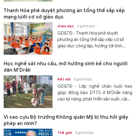
Thanh Hóa phê duyệt phương án tổng thể sắp xếp
mạng lưới cơ sở giáo dục
Giáo dục
3 giờ trước
GD&TĐ - Thanh Hóa phê duyệt
phương án tổng thể sắp xếp cơ sở
giáo dục công lập, hướng tới tinh...
Học nghề sát nhu cầu, mở hướng sinh kế cho người
dân M’Drắk
Kết nối
3 giờ trước
GD&TĐ - Lớp nghề chăn nuôi heo
giúp đồng bào DTTS ở M’Drắk nâng
cao kỹ năng, phát triển sản xuất, cải...
Vì sao cựu Bộ trưởng Không quân Mỹ bị thu hồi giấy
phép an ninh?
Thế giới
3 giờ trước