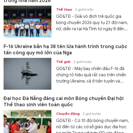
trong nhà năm 2026
Thể thao
2 giờ trước
GD&TĐ - Giải vô địch trẻ quốc gia
bóng chuyền 2026 quy tụ 27 đội nam,
nữ, diễn ra tại Hà Tĩnh từ ngày 8 đến...
F-16 Ukraine bắn hạ 38 tên lửa hành trình trong cuộc
tấn công quy mô lớn của Nga
Thế giới
2 giờ trước
GD&TĐ - Máy bay chiến đấu F-16 đã
chứng tỏ hiệu quả rất cao trên chiến
trường Ukraine, cả ở tiền tuyến và...
Đại học Đà Nẵng đăng cai môn Bóng chuyền Đại hội
Thể thao sinh viên toàn quốc
Chuyển động
2 giờ trước
GD&TĐ - Có 10 đội bóng chuyền nam,
nữ đến từ các cơ sở giáo dục đại học