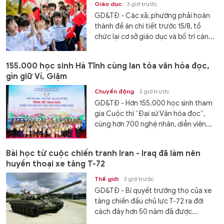
Giáo dục
3 giờ trước
GD&TĐ - Các xã, phường phải hoàn
thành đề án chi tiết trước 15/8, tổ
chức lại cơ sở giáo dục và bố trí cán...
155.000 học sinh Hà Tĩnh cùng lan tỏa văn hóa đọc,
gìn giữ Ví, Giặm
Chuyển động
3 giờ trước
GD&TĐ - Hơn 155.000 học sinh tham
gia Cuộc thi “Đại sứ Văn hóa đọc”,
cùng hơn 700 nghệ nhân, diễn viên...
Bài học từ cuộc chiến tranh Iran - Iraq đã làm nên
huyền thoại xe tăng T-72
Thế giới
3 giờ trước
GD&TĐ - Bí quyết trường thọ của xe
tăng chiến đấu chủ lực T-72 ra đời
cách đây hơn 50 năm đã được...