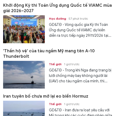
Khởi động Kỳ thi Toán Ứng dụng Quốc tế VIAMC mùa
giải 2026–2027
Học đường
57 phút trước
GD&TĐ - Vòng quốc gia Kỳ thi Toán
Ứng dụng Quốc tế VIAMC dự kiến
diễn ra trực tiếp ngày 29/11/2026 tại...
'Thần hộ vệ' của tàu ngầm Mỹ mang tên A-10
Thunderbolt
Thế giới
1 giờ trước
GD&TĐ - Trong khi Nga đang trang bị
lưới chống máy bay không người lái
(UAV) cho tàu ngầm của mình, thì...
Iran tuyên bố chưa mở lại eo biển Hormuz
Thế giới
1 giờ trước
GD&TĐ - Iran đưa ra loạt yêu cầu với
Mỹ trong khi các cuộc đàm phán giữa