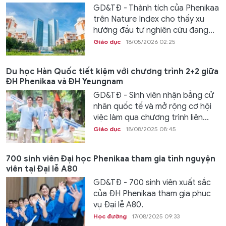
GD&TĐ - Thành tích của Phenikaa
trên Nature Index cho thấy xu
hướng đầu tư nghiên cứu đang...
Giáo dục
18/05/2026 02:25
Du học Hàn Quốc tiết kiệm với chương trình 2+2 giữa
ĐH Phenikaa và ĐH Yeungnam
GD&TĐ - Sinh viên nhận bằng cử
nhân quốc tế và mở rộng cơ hội
việc làm qua chương trình liên...
Giáo dục
18/08/2025 08:45
700 sinh viên Đại học Phenikaa tham gia tình nguyện
viên tại Đại lễ A80
GD&TĐ - 700 sinh viên xuất sắc
của ĐH Phenikaa tham gia phục
vụ Đại lễ A80.
Học đường
17/08/2025 09:33