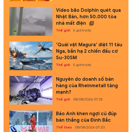
Video bão Dolphin quét qua
Nhật Bản, hơn 50.000 tòa
nhà mất điện
Thế giới
5 giờ trước
‘Quái vật Magura’ diệt 11 tàu
Nga, bắn hạ 2 chiến đấu cơ
Su-30SM
Thế giới
5 giờ trước
Nguyên do doanh số bán
hàng của Rheinmetall tăng
mạnh?
Thế giới
08/08/2026 07:33
Báo Anh khen ngợi cú đúp
bàn thắng của Đình Bắc
Thể thao
08/08/2026 07:20