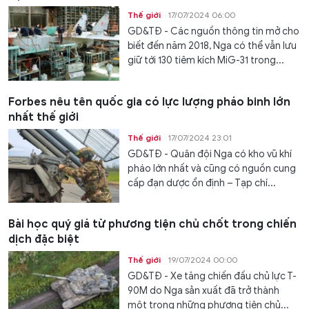
Thế giới
17/07/2024 06:00
GD&TĐ - Các nguồn thông tin mở cho
biết đến năm 2018, Nga có thể vẫn lưu
giữ tới 130 tiêm kích MiG-31 trong...
Forbes nêu tên quốc gia có lực lượng pháo binh lớn
nhất thế giới
Thế giới
17/07/2024 23:01
GD&TĐ - Quân đội Nga có kho vũ khí
pháo lớn nhất và cũng có nguồn cung
cấp đạn dược ổn định – Tạp chí...
Bài học quý giá từ phương tiện chủ chốt trong chiến
dịch đặc biệt
Thế giới
19/07/2024 00:00
GD&TĐ - Xe tăng chiến đấu chủ lực T-
90M do Nga sản xuất đã trở thành
một trong những phương tiện chủ...