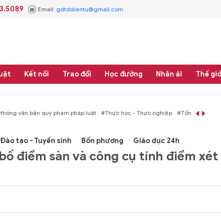
3.5089
Email:
gdtddientu@gmail.com
uật
Kết nối
Trao đổi
Học đường
Nhân ái
Thế giớ
háp luật
#Thực học - Thực nghiệp
#Tổng rà soát hệ thống văn bản quy phạm
Đào tạo - Tuyển sinh
Bốn phương
Giáo dục 24h
bố điểm sàn và công cụ tính điểm xét