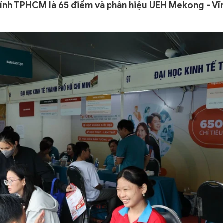
hính TPHCM là 65 điểm và phân hiệu UEH Mekong - Vĩ