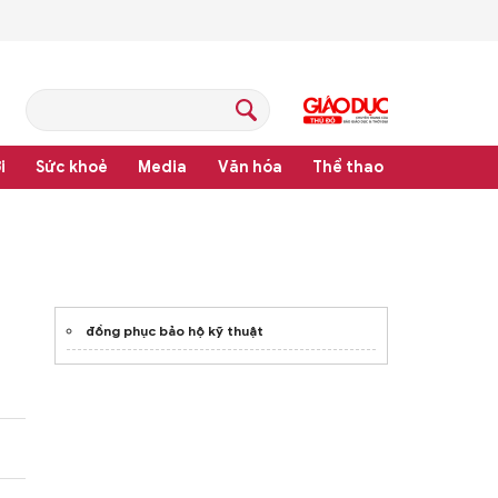
i
Sức khoẻ
Media
Văn hóa
Thể thao
 pháp luật
đồng phục bảo hộ kỹ thuật