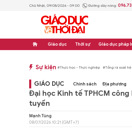
096.73
Chủ Nhật, 09/08/2026 - 09:00
Đường dây nóng:
Giáo dục
Thời sự
Giáo dục pháp l
Sự kiện
áp luật
#Thực học - Thực nghiệp
#Tổng rà soát hệ thống văn bản quy phạm p
GIÁO DỤC
Chính sách
Địa phương
Đại học Kinh tế TPHCM công 
tuyển
Mạnh Tùng
08/07/2026 10:21 (GMT+7)