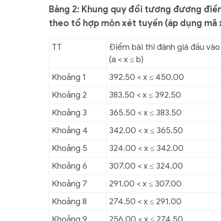
Bảng 2: Khung quy đổi tương đương điểm
theo tổ hợp môn xét tuyển (áp dụng mã 
TT
Điểm bài thi đánh giá đầu vào
(a < x ≤ b)
Khoảng 1
392.50 < x ≤ 450.00
Khoảng 2
383.50 < x ≤ 392.50
Khoảng 3
365.50 < x ≤ 383.50
Khoảng 4
342.00 < x ≤ 365.50
Khoảng 5
324.00 < x ≤ 342.00
Khoảng 6
307.00 < x ≤ 324.00
Khoảng 7
291.00 < x ≤ 307.00
Khoảng 8
274.50 < x ≤ 291.00
Khoảng 9
256.00 < x ≤ 274.50