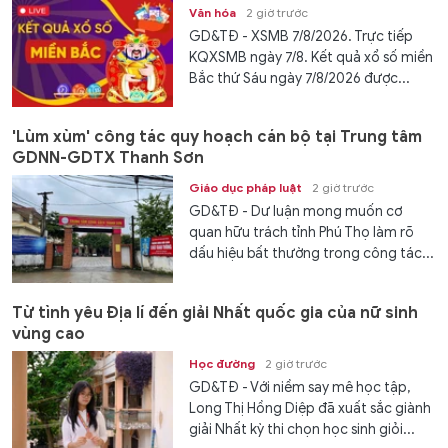
Văn hóa
2 giờ trước
GD&TĐ - XSMB 7/8/2026. Trực tiếp
KQXSMB ngày 7/8. Kết quả xổ số miền
Bắc thứ Sáu ngày 7/8/2026 được...
'Lùm xùm' công tác quy hoạch cán bộ tại Trung tâm
GDNN-GDTX Thanh Sơn
Giáo dục pháp luật
2 giờ trước
GD&TĐ - Dư luận mong muốn cơ
quan hữu trách tỉnh Phú Thọ làm rõ
dấu hiệu bất thường trong công tác...
Từ tình yêu Địa lí đến giải Nhất quốc gia của nữ sinh
vùng cao
Học đường
2 giờ trước
GD&TĐ - Với niềm say mê học tập,
Long Thị Hồng Diệp đã xuất sắc giành
giải Nhất kỳ thi chọn học sinh giỏi...