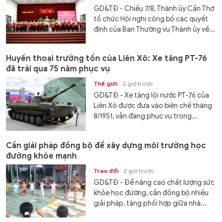
GD&TĐ - Chiều 7/8, Thành ủy Cần Thơ
tổ chức Hội nghị công bố các quyết
định của Ban Thường vụ Thành ủy về...
Huyền thoại trường tồn của Liên Xô: Xe tăng PT-76
đã trải qua 75 năm phục vụ
Thế giới
2 giờ trước
GD&TĐ - Xe tăng lội nước PT-76 của
Liên Xô được đưa vào biên chế tháng
8/1951, vẫn đang phục vụ trong...
Cần giải pháp đồng bộ để xây dựng môi trường học
đường khỏe mạnh
Trao đổi
2 giờ trước
GD&TĐ - Để nâng cao chất lượng sức
khỏe học đường, cần đồng bộ nhiều
giải pháp, tăng phối hợp giữa nhà...