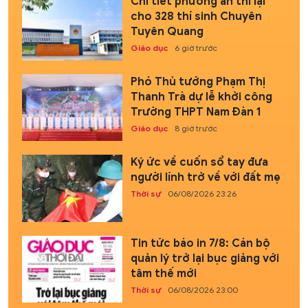
Chi tiết phương án thi lại
cho 328 thí sinh Chuyên
Tuyên Quang
Giáo dục
6 giờ trước
Phó Thủ tướng Phạm Thị
Thanh Trà dự lễ khởi công
Trường THPT Nam Đàn 1
Giáo dục
8 giờ trước
Ký ức về cuốn sổ tay đưa
người lính trở về với đất mẹ
Thời sự
06/08/2026 23:26
Tin tức báo in 7/8: Cán bộ
quản lý trở lại bục giảng với
tâm thế mới
Thời sự
06/08/2026 23:00