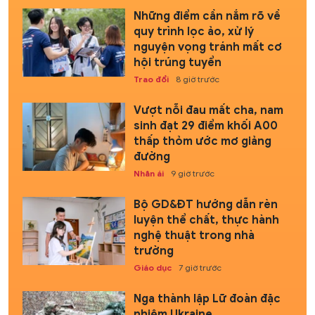
Những điểm cần nắm rõ về
quy trình lọc ảo, xử lý
nguyện vọng tránh mất cơ
hội trúng tuyển
Trao đổi
8 giờ trước
Vượt nỗi đau mất cha, nam
sinh đạt 29 điểm khối A00
thấp thỏm ước mơ giảng
đường
Nhân ái
9 giờ trước
Bộ GD&ĐT hướng dẫn rèn
luyện thể chất, thực hành
nghệ thuật trong nhà
trường
Giáo dục
7 giờ trước
Nga thành lập Lữ đoàn đặc
nhiệm Ukraine