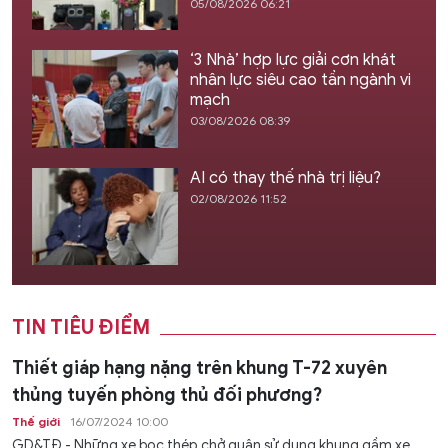
05/08/2026 06:21
‘3 Nhà’ hợp lực giải cơn khát
nhân lực siêu cao tần ngành vi
mạch
03/08/2026 08:39
AI có thay thế nhà trị liệu?
02/08/2026 11:52
TIN TIÊU ĐIỂM
Thiết giáp hạng nặng trên khung T-72 xuyên
thủng tuyến phòng thủ đối phương?
Thế giới
16/07/2024 10:00
GD&TĐ - Những xe bọc thép chở quân sử dụng khung gầm xe