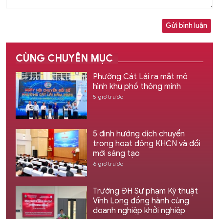
Gửi bình luận
CÙNG CHUYÊN MỤC
Phường Cát Lái ra mắt mô
hình khu phố thông minh
5 giờ trước
5 định hướng dịch chuyển
trong hoạt động KHCN và đổi
mới sáng tạo
6 giờ trước
Trường ĐH Sư phạm Kỹ thuật
Vĩnh Long đồng hành cùng
doanh nghiệp khởi nghiệp