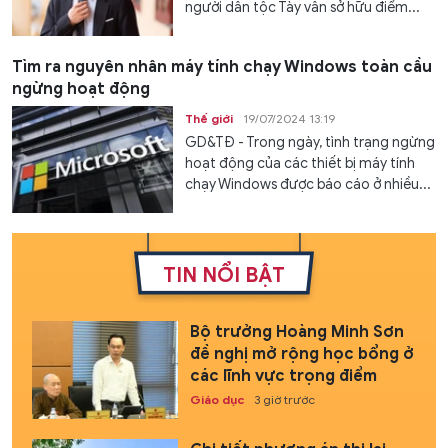
người dân tộc Tày vẫn sở hữu điểm...
Tìm ra nguyên nhân máy tính chạy Windows toàn cầu
ngừng hoạt động
Thế giới
19/07/2024 13:19
GD&TĐ - Trong ngày, tình trạng ngừng
hoạt động của các thiết bị máy tính
chạy Windows được báo cáo ở nhiều...
TIN NỔI BẬT
Bộ trưởng Hoàng Minh Sơn
đề nghị mở rộng học bổng ở
các lĩnh vực trọng điểm
Giáo dục
3 giờ trước