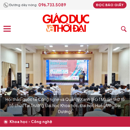
096.733.5089
Đường dây nóng:
ĐỌC BÁO GIẤY
Hội thảo quốc tế Công nghệ và Quản lý Xanh (IFGTM) lần thứ 15
tổ chức tại Trường Đại học Khoa học, Đại học Huế.(Ảnh: Đại
Dương)
Khoa học - Công nghệ