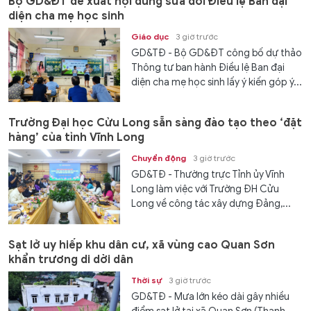
Bộ GD&ĐT đề xuất nội dung sửa đổi Điều lệ Ban đại
diện cha mẹ học sinh
Giáo dục
3 giờ trước
GD&TĐ - Bộ GD&ĐT công bố dự thảo
Thông tư ban hành Điều lệ Ban đại
diện cha mẹ học sinh lấy ý kiến góp ý...
Trường Đại học Cửu Long sẵn sàng đào tạo theo ‘đặt
hàng’ của tỉnh Vĩnh Long
Chuyển động
3 giờ trước
GD&TĐ - Thường trực Tỉnh ủy Vĩnh
Long làm việc với Trường ĐH Cửu
Long về công tác xây dựng Đảng,...
Sạt lở uy hiếp khu dân cư, xã vùng cao Quan Sơn
khẩn trương di dời dân
Thời sự
3 giờ trước
GD&TĐ - Mưa lớn kéo dài gây nhiều