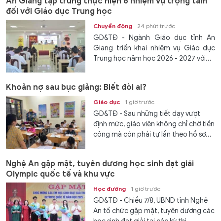
An Giang tập trung thực hiện 6 nhiệm vụ trọng tâm
đối với Giáo dục Trung học
Chuyển động
24 phút trước
GD&TĐ - Ngành Giáo dục tỉnh An
Giang triển khai nhiệm vụ Giáo dục
Trung học năm học 2026 - 2027 với...
Khoản nợ sau bục giảng: Biết đòi ai?
Giáo dục
1 giờ trước
GD&TĐ - Sau những tiết dạy vượt
định mức, giáo viên không chỉ chờ tiền
công mà còn phải tự lần theo hồ sơ...
Nghệ An gặp mặt, tuyên dương học sinh đạt giải
Olympic quốc tế và khu vực
Học đường
1 giờ trước
GD&TĐ - Chiều 7/8, UBND tỉnh Nghệ
An tổ chức gặp mặt, tuyên dương các