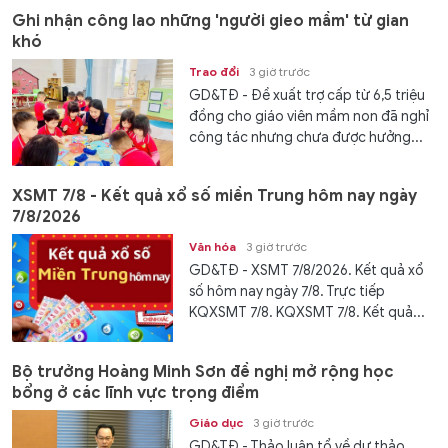
Ghi nhận công lao những 'người gieo mầm' từ gian
khó
Trao đổi
3 giờ trước
GD&TĐ - Đề xuất trợ cấp từ 6,5 triệu
đồng cho giáo viên mầm non đã nghỉ
công tác nhưng chưa được hưởng...
XSMT 7/8 - Kết quả xổ số miền Trung hôm nay ngày
7/8/2026
Văn hóa
3 giờ trước
GD&TĐ - XSMT 7/8/2026. Kết quả xổ
số hôm nay ngày 7/8. Trực tiếp
KQXSMT 7/8. KQXSMT 7/8. Kết quả...
Bộ trưởng Hoàng Minh Sơn đề nghị mở rộng học
bổng ở các lĩnh vực trọng điểm
Giáo dục
3 giờ trước
GD&TĐ - Thảo luận tổ về dự thảo