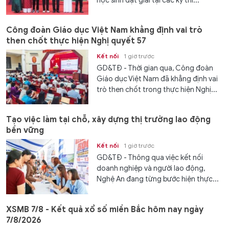
học sinh đạt giải tại các kỳ thi...
Công đoàn Giáo dục Việt Nam khẳng định vai trò
then chốt thực hiện Nghị quyết 57
Kết nối
1 giờ trước
GD&TĐ - Thời gian qua, Công đoàn
Giáo dục Việt Nam đã khẳng định vai
trò then chốt trong thực hiện Nghị...
Tạo việc làm tại chỗ, xây dựng thị trường lao động
bền vững
Kết nối
1 giờ trước
GD&TĐ - Thông qua việc kết nối
doanh nghiệp và người lao động,
Nghệ An đang từng bước hiện thực...
XSMB 7/8 - Kết quả xổ số miền Bắc hôm nay ngày
7/8/2026