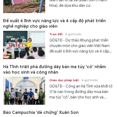
điểm sạt lở tại xã Quan Sơn (Thanh
Hóa), đe dọa khu dân cư.
Đề xuất 6 lĩnh vực năng lực và 4 cấp độ phát triển
nghề nghiệp cho giáo viên
Trao đổi
4 giờ trước
GD&TĐ - Dự thảo Khung phát triển
chuyên môn cho giáo viên Việt Nam
đề xuất 6 lĩnh vực năng lực và 4 cấp...
Hà Tĩnh triệt phá đường dây bán ma túy ‘cỏ’ nhắm
vào học sinh và công nhân
Giáo dục pháp luật
4 giờ trước
GD&TĐ - Công an Hà Tĩnh vừa khởi tố
17 bị can trong đường dây mua bán
ma túy "cỏ", bán cho học sinh và...
Báo Campuchia ‘dè chừng’ Xuân Son