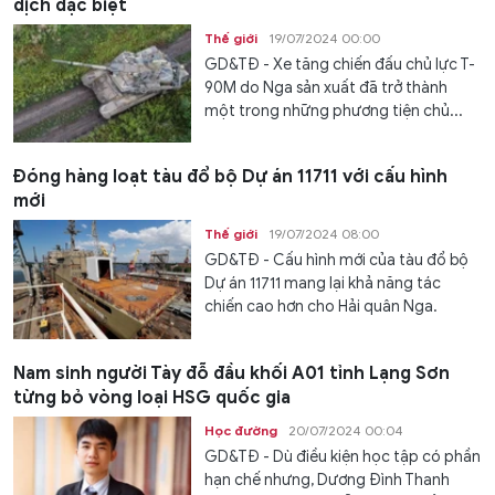
dịch đặc biệt
Thế giới
19/07/2024 00:00
GD&TĐ - Xe tăng chiến đấu chủ lực T-
90M do Nga sản xuất đã trở thành
một trong những phương tiện chủ...
Đóng hàng loạt tàu đổ bộ Dự án 11711 với cấu hình
mới
Thế giới
19/07/2024 08:00
GD&TĐ - Cấu hình mới của tàu đổ bộ
Dự án 11711 mang lại khả năng tác
chiến cao hơn cho Hải quân Nga.
Nam sinh người Tày đỗ đầu khối A01 tỉnh Lạng Sơn
từng bỏ vòng loại HSG quốc gia
Học đường
20/07/2024 00:04
GD&TĐ - Dù điều kiện học tập có phần
hạn chế nhưng, Dương Đình Thanh