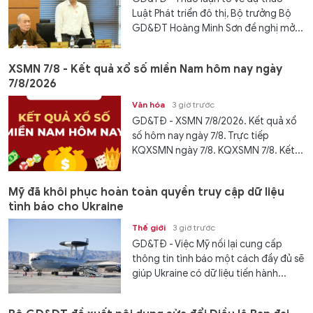
Luật Phát triển đô thị, Bộ trưởng Bộ
GD&ĐT Hoàng Minh Sơn đề nghị mở...
XSMN 7/8 - Kết quả xổ số miền Nam hôm nay ngày
7/8/2026
Văn hóa
3 giờ trước
GD&TĐ - XSMN 7/8/2026. Kết quả xổ
số hôm nay ngày 7/8. Trực tiếp
KQXSMN ngày 7/8. KQXSMN 7/8. Kết...
Mỹ đã khôi phục hoàn toàn quyền truy cập dữ liệu
tình báo cho Ukraine
Thế giới
3 giờ trước
GD&TĐ - Việc Mỹ nối lại cung cấp
thông tin tình báo một cách đầy đủ sẽ
giúp Ukraine có dữ liệu tiến hành...