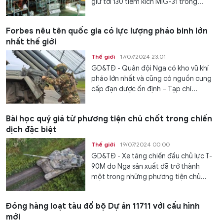
giữ tới 130 tiêm kích MiG-31 trong...
Forbes nêu tên quốc gia có lực lượng pháo binh lớn
nhất thế giới
Thế giới
17/07/2024 23:01
GD&TĐ - Quân đội Nga có kho vũ khí
pháo lớn nhất và cũng có nguồn cung
cấp đạn dược ổn định – Tạp chí...
Bài học quý giá từ phương tiện chủ chốt trong chiến
dịch đặc biệt
Thế giới
19/07/2024 00:00
GD&TĐ - Xe tăng chiến đấu chủ lực T-
90M do Nga sản xuất đã trở thành
một trong những phương tiện chủ...
Đóng hàng loạt tàu đổ bộ Dự án 11711 với cấu hình
mới