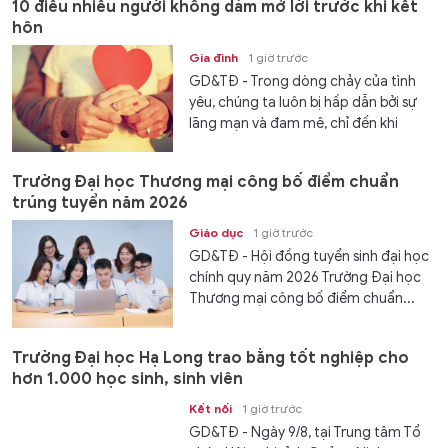
10 điều nhiều người không dám mở lời trước khi kết
hôn
Gia đình
1 giờ trước
GD&TĐ - Trong dòng chảy của tình
yêu, chúng ta luôn bị hấp dẫn bởi sự
lãng mạn và đam mê, chỉ đến khi
đứng trước ngưỡng cửa hôn...
Trường Đại học Thương mại công bố điểm chuẩn
trúng tuyển năm 2026
Giáo dục
1 giờ trước
GD&TĐ - Hội đồng tuyển sinh đại học
chính quy năm 2026 Trường Đại học
Thương mại công bố điểm chuẩn...
Trường Đại học Hạ Long trao bằng tốt nghiệp cho
hơn 1.000 học sinh, sinh viên
Kết nối
1 giờ trước
GD&TĐ - Ngày 9/8, tại Trung tâm Tổ