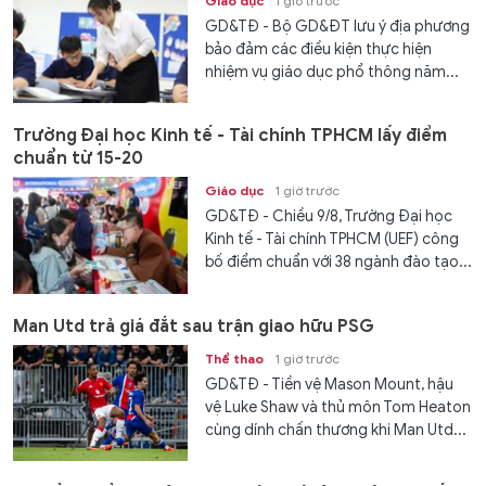
Giáo dục
1 giờ trước
GD&TĐ - Bộ GD&ĐT lưu ý địa phương
bảo đảm các điều kiện thực hiện
nhiệm vụ giáo dục phổ thông năm...
Trường Đại học Kinh tế - Tài chính TPHCM lấy điểm
chuẩn từ 15-20
Giáo dục
1 giờ trước
GD&TĐ - Chiều 9/8, Trường Đại học
Kinh tế - Tài chính TPHCM (UEF) công
bố điểm chuẩn với 38 ngành đào tạo...
Man Utd trả giá đắt sau trận giao hữu PSG
Thể thao
1 giờ trước
GD&TĐ - Tiền vệ Mason Mount, hậu
vệ Luke Shaw và thủ môn Tom Heaton
cùng dính chấn thương khi Man Utd...