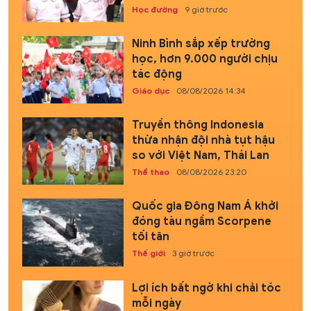
Học đường
9 giờ trước
Ninh Bình sắp xếp trường
học, hơn 9.000 người chịu
tác động
Giáo dục
08/08/2026 14:34
Truyền thông Indonesia
thừa nhận đội nhà tụt hậu
so với Việt Nam, Thái Lan
Thể thao
08/08/2026 23:20
Quốc gia Đông Nam Á khởi
đóng tàu ngầm Scorpene
tối tân
Thế giới
3 giờ trước
Lợi ích bất ngờ khi chải tóc
mỗi ngày