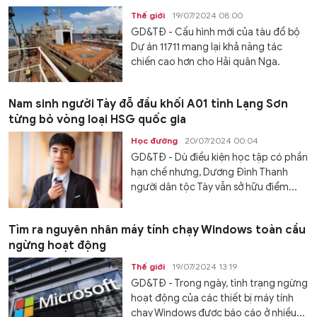
Thế giới
19/07/2024 08:00
GD&TĐ - Cấu hình mới của tàu đổ bộ
Dự án 11711 mang lại khả năng tác
chiến cao hơn cho Hải quân Nga.
Nam sinh người Tày đỗ đầu khối A01 tỉnh Lạng Sơn
từng bỏ vòng loại HSG quốc gia
Học đường
20/07/2024 00:04
GD&TĐ - Dù điều kiện học tập có phần
hạn chế nhưng, Dương Đình Thanh
người dân tộc Tày vẫn sở hữu điểm...
Tìm ra nguyên nhân máy tính chạy Windows toàn cầu
ngừng hoạt động
Thế giới
19/07/2024 13:19
GD&TĐ - Trong ngày, tình trạng ngừng
hoạt động của các thiết bị máy tính
chạy Windows được báo cáo ở nhiều...