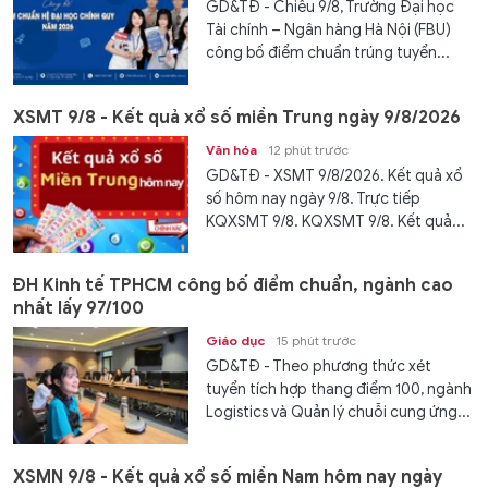
GD&TĐ - Chiều 9/8, Trường Đại học
Tài chính – Ngân hàng Hà Nội (FBU)
công bố điểm chuẩn trúng tuyển...
XSMT 9/8 - Kết quả xổ số miền Trung ngày 9/8/2026
Văn hóa
12 phút trước
GD&TĐ - XSMT 9/8/2026. Kết quả xổ
số hôm nay ngày 9/8. Trực tiếp
KQXSMT 9/8. KQXSMT 9/8. Kết quả...
ĐH Kinh tế TPHCM công bố điểm chuẩn, ngành cao
nhất lấy 97/100
Giáo dục
15 phút trước
GD&TĐ - Theo phương thức xét
tuyển tích hợp thang điểm 100, ngành
Logistics và Quản lý chuỗi cung ứng...
XSMN 9/8 - Kết quả xổ số miền Nam hôm nay ngày