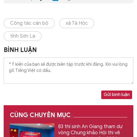
Công tác cán bộ
xã Tà Hộc
tỉnh Sơn La
BÌNH LUẬN
Gửi bình luận
CÙNG CHUYÊN MỤC
83 thí sinh An Giang tham dự
vòng Chung khảo Hội thi vẽ