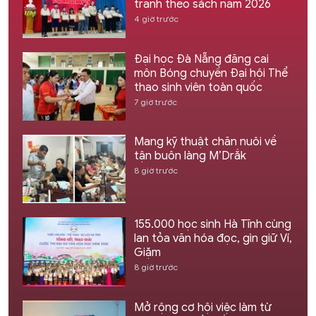
tranh theo sách năm 2026
4 giờ trước
Đại học Đà Nẵng đăng cai
môn Bóng chuyền Đại hội Thể
thao sinh viên toàn quốc
7 giờ trước
Mang kỹ thuật chăn nuôi về
tận buôn làng M’Drắk
8 giờ trước
155.000 học sinh Hà Tĩnh cùng
lan tỏa văn hóa đọc, gìn giữ Ví,
Giặm
8 giờ trước
Mở rộng cơ hội việc làm từ