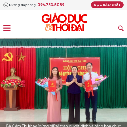
096.733.5089
Đường dây nóng:
ĐỌC BÁO GIẤY
Bà Cầm Thị Khay (đứng giữa) trao quyết định và tặng hoa chúc