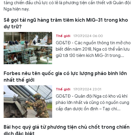
tăng chiến đấu chủ lực có lẽ là phương tiện cần thiết với Quân đội
Nga hiện nay.
Sẽ gọi tái ngũ hàng trăm tiêm kích MiG-31 trong kho
dự trữ?
Thế giới
17/07/2024 06:00
GD&TĐ - Các nguồn thông tin mở cho
biết đến năm 2018, Nga có thể vẫn lưu
giữ tới 130 tiêm kích MiG-31 trong...
Forbes nêu tên quốc gia có lực lượng pháo binh lớn
nhất thế giới
Thế giới
17/07/2024 23:01
GD&TĐ - Quân đội Nga có kho vũ khí
pháo lớn nhất và cũng có nguồn cung
cấp đạn dược ổn định – Tạp chí...
Bài học quý giá từ phương tiện chủ chốt trong chiến
dịch đặc biệt