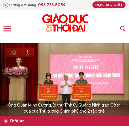
096.733.5089
Đường dây nóng:
ĐỌC BÁO GIẤY
Ông Quản Minh Cường, Bí thư Tỉnh ủy Quảng Ninh trao Cờ thi
đua của Thủ tướng Chính phủ cho 2 tập thể.
Thời sự