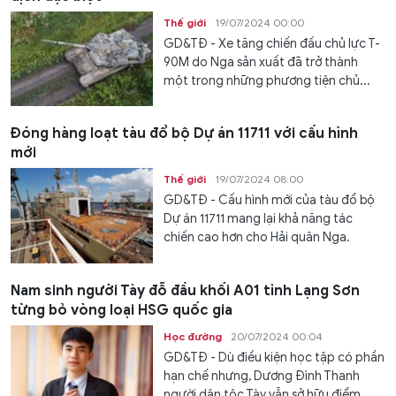
Thế giới
19/07/2024 00:00
GD&TĐ - Xe tăng chiến đấu chủ lực T-
90M do Nga sản xuất đã trở thành
một trong những phương tiện chủ...
Đóng hàng loạt tàu đổ bộ Dự án 11711 với cấu hình
mới
Thế giới
19/07/2024 08:00
GD&TĐ - Cấu hình mới của tàu đổ bộ
Dự án 11711 mang lại khả năng tác
chiến cao hơn cho Hải quân Nga.
Nam sinh người Tày đỗ đầu khối A01 tỉnh Lạng Sơn
từng bỏ vòng loại HSG quốc gia
Học đường
20/07/2024 00:04
GD&TĐ - Dù điều kiện học tập có phần
hạn chế nhưng, Dương Đình Thanh
người dân tộc Tày vẫn sở hữu điểm...