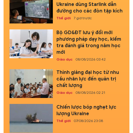
Ukraine dùng Starlink dẫn
đường cho các đòn tập kích
Thế giới
7 giờ trước
Bộ GD&ĐT lưu ý đổi mới
phương pháp dạy học, kiểm
tra đánh giá trong năm học
mới
Giáo dục
08/08/2026 03:42
Thỉnh giảng đại học từ nhu
cầu nhân lực đến quản trị
chất lượng
Giáo dục
08/08/2026 02:21
Chiến lược bóp nghẹt lực
lượng Ukraine
Thế giới
07/08/2026 23:08