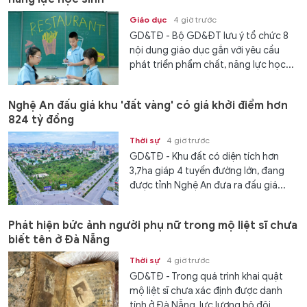
Giáo dục
4 giờ trước
GD&TĐ - Bộ GD&ĐT lưu ý tổ chức 8
nội dung giáo dục gắn với yêu cầu
phát triển phẩm chất, năng lực học...
Nghệ An đấu giá khu 'đất vàng' có giá khởi điểm hơn
824 tỷ đồng
Thời sự
4 giờ trước
GD&TĐ - Khu đất có diện tích hơn
3,7ha giáp 4 tuyến đường lớn, đang
được tỉnh Nghệ An đưa ra đấu giá...
Phát hiện bức ảnh người phụ nữ trong mộ liệt sĩ chưa
biết tên ở Đà Nẵng
Thời sự
4 giờ trước
GD&TĐ - Trong quá trình khai quật
mộ liệt sĩ chưa xác định được danh
tính ở Đà Nẵng, lực lượng bộ đội...