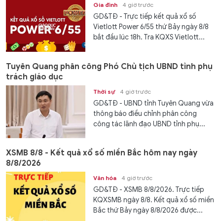
Gia đình
4 giờ trước
GD&TĐ - Trực tiếp kết quả xổ số
Vietlott Power 6/55 thứ Bảy ngày 8/8
bắt đầu lúc 18h. Tra KQXS Vietlott...
Tuyên Quang phân công Phó Chủ tịch UBND tỉnh phụ
trách giáo dục
Thời sự
4 giờ trước
GD&TĐ - UBND tỉnh Tuyên Quang vừa
thông báo điều chỉnh phân công
công tác lãnh đạo UBND tỉnh phụ...
XSMB 8/8 - Kết quả xổ số miền Bắc hôm nay ngày
8/8/2026
Văn hóa
4 giờ trước
GD&TĐ - XSMB 8/8/2026. Trực tiếp
KQXSMB ngày 8/8. Kết quả xổ số miền
Bắc thứ Bảy ngày 8/8/2026 được...