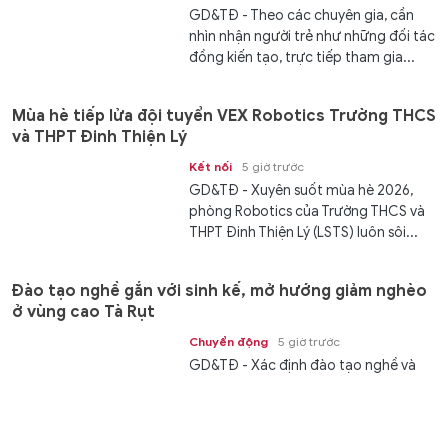
GD&TĐ - Theo các chuyên gia, cần
nhìn nhận người trẻ như những đối tác
đồng kiến tạo, trực tiếp tham gia...
Mùa hè tiếp lửa đội tuyển VEX Robotics Trường THCS
và THPT Đinh Thiện Lý
Kết nối
5 giờ trước
GD&TĐ - ​​Xuyên suốt mùa hè 2026,
phòng Robotics của Trường THCS và
THPT Đinh Thiện Lý (LSTS) luôn sôi...
Đào tạo nghề gắn với sinh kế, mở hướng giảm nghèo
ở vùng cao Tà Rụt
Chuyển động
5 giờ trước
GD&TĐ - Xác định đào tạo nghề và
giải quyết việc làm là chìa khoá then
chốt để giảm nghèo bền vững, xã Tà...