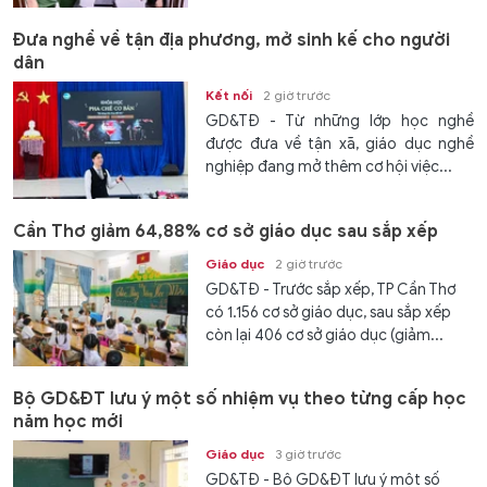
Đưa nghề về tận địa phương, mở sinh kế cho người
dân
Kết nối
2 giờ trước
GD&TĐ - Từ những lớp học nghề
được đưa về tận xã, giáo dục nghề
nghiệp đang mở thêm cơ hội việc...
Cần Thơ giảm 64,88% cơ sở giáo dục sau sắp xếp
Giáo dục
2 giờ trước
GD&TĐ - Trước sắp xếp, TP Cần Thơ
có 1.156 cơ sở giáo dục, sau sắp xếp
còn lại 406 cơ sở giáo dục (giảm...
Bộ GD&ĐT lưu ý một số nhiệm vụ theo từng cấp học
năm học mới
Giáo dục
3 giờ trước
GD&TĐ - Bộ GD&ĐT lưu ý một số