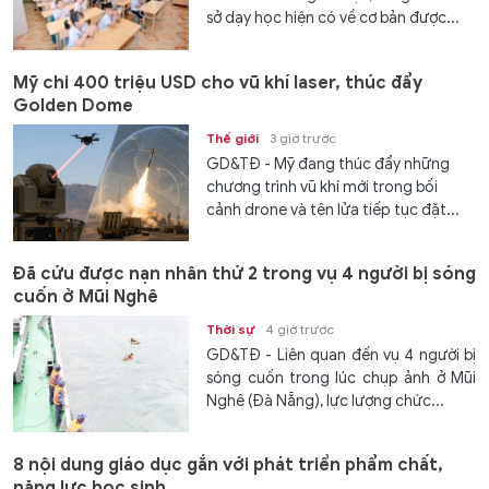
sở dạy học hiện có về cơ bản được...
Mỹ chi 400 triệu USD cho vũ khí laser, thúc đẩy
Golden Dome
Thế giới
3 giờ trước
GD&TĐ - Mỹ đang thúc đẩy những
chương trình vũ khí mới trong bối
cảnh drone và tên lửa tiếp tục đặt...
Đã cứu được nạn nhân thứ 2 trong vụ 4 người bị sóng
cuốn ở Mũi Nghê
Thời sự
4 giờ trước
GD&TĐ - Liên quan đến vụ 4 người bị
sóng cuốn trong lúc chụp ảnh ở Mũi
Nghê (Đà Nẵng), lực lượng chức...
8 nội dung giáo dục gắn với phát triển phẩm chất,
năng lực học sinh