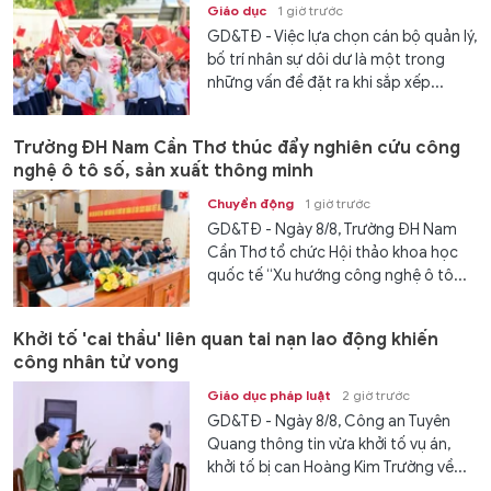
Giáo dục
1 giờ trước
GD&TĐ - Việc lựa chọn cán bộ quản lý,
bố trí nhân sự dôi dư là một trong
những vấn đề đặt ra khi sắp xếp...
Trường ĐH Nam Cần Thơ thúc đẩy nghiên cứu công
nghệ ô tô số, sản xuất thông minh
Chuyển động
1 giờ trước
GD&TĐ - Ngày 8/8, Trường ĐH Nam
Cần Thơ tổ chức Hội thảo khoa học
quốc tế “Xu hướng công nghệ ô tô...
Khởi tố 'cai thầu' liên quan tai nạn lao động khiến
công nhân tử vong
Giáo dục pháp luật
2 giờ trước
GD&TĐ - Ngày 8/8, Công an Tuyên
Quang thông tin vừa khởi tố vụ án,
khởi tố bị can Hoàng Kim Trường về...