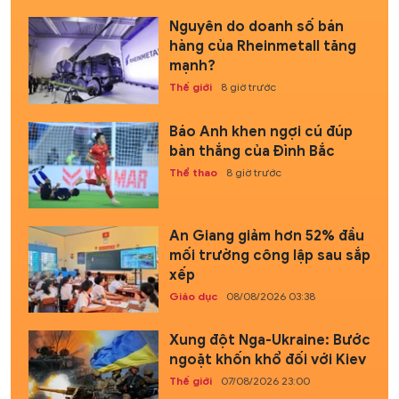
Nguyên do doanh số bán
hàng của Rheinmetall tăng
mạnh?
Thế giới
8 giờ trước
Báo Anh khen ngợi cú đúp
bàn thắng của Đình Bắc
Thể thao
8 giờ trước
An Giang giảm hơn 52% đầu
mối trường công lập sau sắp
xếp
Giáo dục
08/08/2026 03:38
Xung đột Nga-Ukraine: Bước
ngoặt khốn khổ đối với Kiev
Thế giới
07/08/2026 23:00