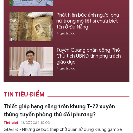
Phát hiện bức ảnh người phụ
nữ trong mộ liệt sĩ chưa biết
tên ở Đà Nẵng
4 giờ trước
Tuyên Quang phân công Phó
Chủ tịch UBND tỉnh phụ trách
giáo dục
4 giờ trước
TIN TIÊU ĐIỂM
Thiết giáp hạng nặng trên khung T-72 xuyên
thủng tuyến phòng thủ đối phương?
Thế giới
16/07/2024 10:00
GD&TĐ - Những xe bọc thép chở quân sử dụng khung gầm xe