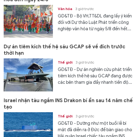
Văn hóa
3 giờ trước
GD&TĐ - Bộ VH,TT&DL đang lấy ý kiến
đối với Dự thảo Luật Phát triển công
nghiệp văn hóa từ ngày 5/8 đến hết...
Dự án tiêm kích thế hệ sáu GCAP sẽ về đích trước
thời hạn
Thế giới
3 giờ trước
GD&TĐ - Dự án nghiên cứu phát triển
tiêm kích thế hệ sáu GCAP đang được
các bên tham gia đẩy nhanh tiến độ...
Israel nhận tàu ngầm INS Drakon bí ẩn sau 14 năm chế
tạo
Thế giới
3 giờ trước
GD&TĐ - Dường như một buổi lễ bí
mật đã diễn ra ở Đức để bàn giao cho
Hải quân Israel chiếc tàu ngầm INS...