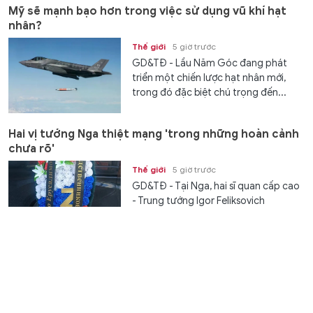
Mỹ sẽ mạnh bạo hơn trong việc sử dụng vũ khí hạt
nhân?
Thế giới
5 giờ trước
GD&TĐ - Lầu Năm Góc đang phát
triển một chiến lược hạt nhân mới,
trong đó đặc biệt chú trọng đến...
Hai vị tướng Nga thiệt mạng 'trong những hoàn cảnh
chưa rõ'
Thế giới
5 giờ trước
GD&TĐ - Tại Nga, hai sĩ quan cấp cao
- Trung tướng Igor Feliksovich
Yerusalimov và một Thiếu tướng...
3 điều tưởng tốt cho con hóa ra là sai lầm của cha mẹ
Gia đình
5 giờ trước
GD&TĐ - Trong hành trình nuôi dạy
con cái, cha mẹ nào cũng mong