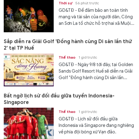
Thời sự
56 phút trước
GD&TĐ - Để đảm bảo an toàn tính
mạng và tài sản của người dân, Công
an Sơn La tổ chức hỗ trợ hai xã Muội...
Sắp diễn ra Giải Golf 'Đồng hành cùng Di sản lần thứ
2' tại TP Huế
Thể thao
1 giờ trước
GD&TĐ - Ngày 9/8 tới đây, tại Golden
Sands Golf Resort Huế sẽ diễn ra Giải
Golf "Đồng hành cùng Di sản lần...
Bất ngờ lịch sử đối đầu giữa tuyển Indonesia-
Singapore
Thể thao
1 giờ trước
GD&TĐ - Lịch sử đối đầu giữa
Indonesia và Singapore đang nghiêng
về phía đội bóng xứ Vạn đảo.