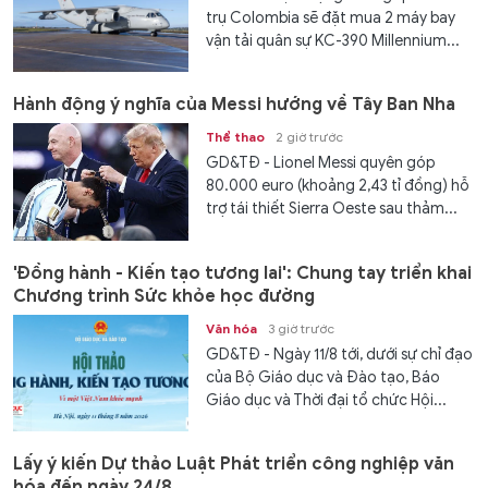
trụ Colombia sẽ đặt mua 2 máy bay
vận tải quân sự KC-390 Millennium...
Hành động ý nghĩa của Messi hướng về Tây Ban Nha
Thể thao
2 giờ trước
GD&TĐ - Lionel Messi quyên góp
80.000 euro (khoảng 2,43 tỉ đồng) hỗ
trợ tái thiết Sierra Oeste sau thảm...
'Đồng hành - Kiến tạo tương lai': Chung tay triển khai
Chương trình Sức khỏe học đường
Văn hóa
3 giờ trước
GD&TĐ - Ngày 11/8 tới, dưới sự chỉ đạo
của Bộ Giáo dục và Đào tạo, Báo
Giáo dục và Thời đại tổ chức Hội...
Lấy ý kiến Dự thảo Luật Phát triển công nghiệp văn
hóa đến ngày 24/8