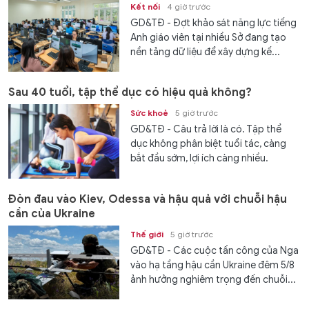
Kết nối
4 giờ trước
GD&TĐ - Đợt khảo sát năng lực tiếng
Anh giáo viên tại nhiều Sở đang tạo
nền tảng dữ liệu để xây dựng kế...
Sau 40 tuổi, tập thể dục có hiệu quả không?
Sức khoẻ
5 giờ trước
GD&TĐ - Câu trả lời là có. Tập thể
dục không phân biệt tuổi tác, càng
bắt đầu sớm, lợi ích càng nhiều.
Đòn đau vào Kiev, Odessa và hậu quả với chuỗi hậu
cần của Ukraine
Thế giới
5 giờ trước
GD&TĐ - Các cuộc tấn công của Nga
vào hạ tầng hậu cần Ukraine đêm 5/8
ảnh hưởng nghiêm trọng đến chuỗi...