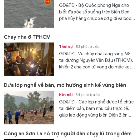
GD&TĐ - Bộ Quốc phòng Nga cho
biết đã xóa sổ xuồng trên Biển Đen,
phá hủy hàng chục xe cơ giới và bọc...
Cháy nhà ở TPHCM
Thời sự
53 phút trước
GD&TĐ - Vụ cháy nhà rạng sáng 6/8
tại đường Nguyễn Văn Đậu (TPHCM),
khiến 2 cha con tử vong do mắc kẹt...
Đưa lớp nghề về bản, mở hướng sinh kế vùng biên
Kết nối
54 phút trước
GD&TĐ - Các lớp nghề được tổ chức
tại điểm bản, bám nhu cầu thực tế,
giúp lao động vùng biên Điện Biên...
Công an Sơn La hỗ trợ người dân chạy lũ trong đêm