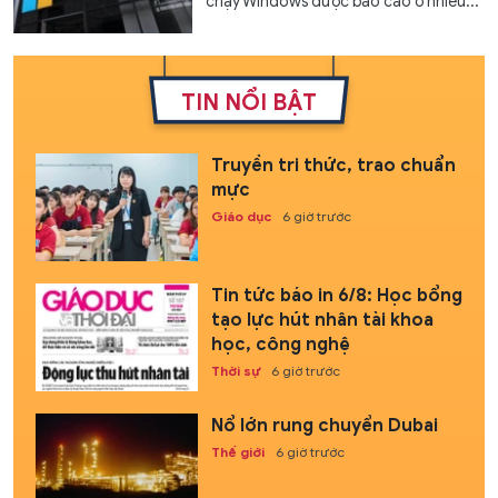
chạy Windows được báo cáo ở nhiều...
TIN NỔI BẬT
Truyền tri thức, trao chuẩn
mực
Giáo dục
6 giờ trước
Tin tức báo in 6/8: Học bổng
tạo lực hút nhân tài khoa
học, công nghệ
Thời sự
6 giờ trước
Nổ lớn rung chuyển Dubai
Thế giới
6 giờ trước