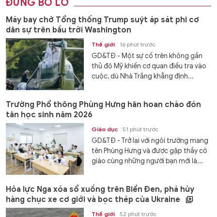
ĐỪNG BỎ LỠ
Máy bay chở Tổng thống Trump suýt áp sát phi cơ
dân sự trên bầu trời Washington
Thế giới
16 phút trước
GD&TĐ - Một sự cố trên không gần
thủ đô Mỹ khiến cơ quan điều tra vào
cuộc, dù Nhà Trắng khẳng định...
Trường Phổ thông Phùng Hưng hân hoan chào đón
tân học sinh năm 2026
Giáo dục
51 phút trước
GD&TĐ - Trở lại với ngôi trường mang
tên Phùng Hưng và được gặp thầy cô
giáo cùng những người bạn mới là...
Hỏa lực Nga xóa sổ xuồng trên Biển Đen, phá hủy
hàng chục xe cơ giới và bọc thép của Ukraine
Thế giới
52 phút trước