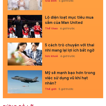
Gia đình
5 giờ trước
Lộ diện loạt mục tiêu mua
sắm của Man United
Thể thao
6 giờ trước
5 cách trò chuyện với thai
nhi mang lại lợi ích bất ngờ
Sức khoẻ
6 giờ trước
Mỹ sẽ mạnh bạo hơn trong
việc sử dụng vũ khí hạt
nhân?
Thế giới
5 giờ trước