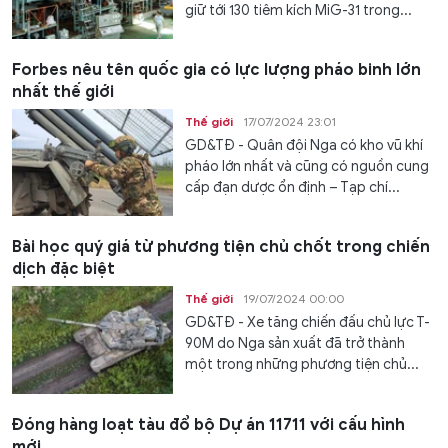
giữ tới 130 tiêm kích MiG-31 trong...
Forbes nêu tên quốc gia có lực lượng pháo binh lớn
nhất thế giới
Thế giới
17/07/2024 23:01
GD&TĐ - Quân đội Nga có kho vũ khí
pháo lớn nhất và cũng có nguồn cung
cấp đạn dược ổn định – Tạp chí...
Bài học quý giá từ phương tiện chủ chốt trong chiến
dịch đặc biệt
Thế giới
19/07/2024 00:00
GD&TĐ - Xe tăng chiến đấu chủ lực T-
90M do Nga sản xuất đã trở thành
một trong những phương tiện chủ...
Đóng hàng loạt tàu đổ bộ Dự án 11711 với cấu hình
mới