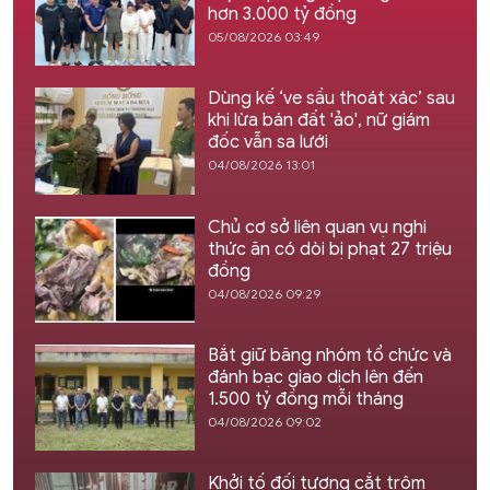
hơn 3.000 tỷ đồng
05/08/2026 03:49
Dùng kế ‘ve sầu thoát xác’ sau
khi lừa bán đất 'ảo', nữ giám
đốc vẫn sa lưới
04/08/2026 13:01
Chủ cơ sở liên quan vụ nghi
thức ăn có dòi bị phạt 27 triệu
đồng
04/08/2026 09:29
Bắt giữ băng nhóm tổ chức và
đánh bạc giao dịch lên đến
1.500 tỷ đồng mỗi tháng
04/08/2026 09:02
Khởi tố đối tượng cắt trộm