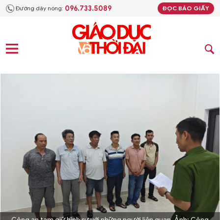
096.733.5089
Đường dây nóng:
ĐỌC BÁO GIẤY