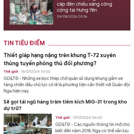
cáp đèn chiếu sáng công
cộng tại Hưng Yên
04/08/2026 03:36
TIN TIÊU ĐIỂM
Thiết giáp hạng nặng trên khung T-72 xuyên
thủng tuyến phòng thủ đối phương?
Thế giới
16/07/2024 10:00
GD&TĐ - Những xe bọc thép chở quân sử dụng khung gầm xe
tăng chiến đấu chủ lực có lẽ là phương tiện cần thiết với Quân đội
Nga hiện nay.
Sẽ gọi tái ngũ hàng trăm tiêm kích MiG-31 trong kho
dự trữ?
Thế giới
17/07/2024 06:00
GD&TĐ - Các nguồn thông tin mở cho
biết đến năm 2018, Nga có thể vẫn lưu