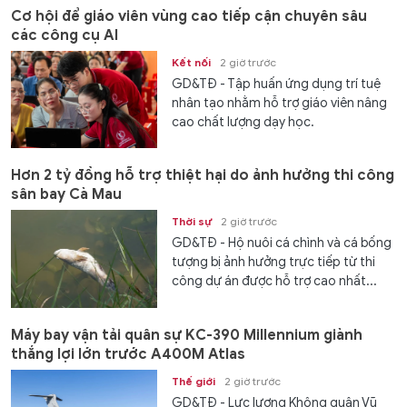
Cơ hội để giáo viên vùng cao tiếp cận chuyên sâu
các công cụ AI
Kết nối
2 giờ trước
GD&TĐ - Tập huấn ứng dụng trí tuệ
nhân tạo nhằm hỗ trợ giáo viên nâng
cao chất lượng dạy học.
Hơn 2 tỷ đồng hỗ trợ thiệt hại do ảnh hưởng thi công
sân bay Cà Mau
Thời sự
2 giờ trước
GD&TĐ - Hộ nuôi cá chình và cá bống
tượng bị ảnh hưởng trực tiếp từ thi
công dự án được hỗ trợ cao nhất...
Máy bay vận tải quân sự KC-390 Millennium giành
thắng lợi lớn trước A400M Atlas
Thế giới
2 giờ trước
GD&TĐ - Lực lượng Không quân Vũ