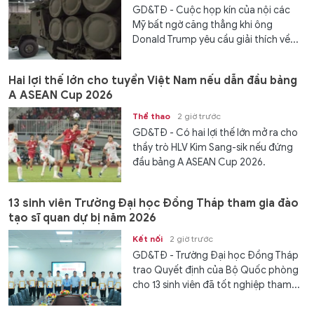
GD&TĐ - Cuộc họp kín của nội các
Mỹ bất ngờ căng thẳng khi ông
Donald Trump yêu cầu giải thích về...
Hai lợi thế lớn cho tuyển Việt Nam nếu dẫn đầu bảng
A ASEAN Cup 2026
Thể thao
2 giờ trước
GD&TĐ - Có hai lợi thế lớn mở ra cho
thầy trò HLV Kim Sang-sik nếu đứng
đầu bảng A ASEAN Cup 2026.
13 sinh viên Trường Đại học Đồng Tháp tham gia đào
tạo sĩ quan dự bị năm 2026
Kết nối
2 giờ trước
GD&TĐ - Trường Đại học Đồng Tháp
trao Quyết định của Bộ Quốc phòng
cho 13 sinh viên đã tốt nghiệp tham...