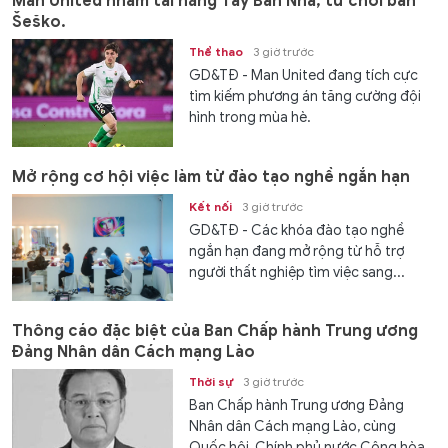
Man United nhắm tài năng Tây Ban Nha, từ chối bán
Šeško.
Thể thao
3 giờ trước
GD&TĐ - Man United đang tích cực
tìm kiếm phương án tăng cường đội
hình trong mùa hè.
Mở rộng cơ hội việc làm từ đào tạo nghề ngắn hạn
Kết nối
3 giờ trước
GD&TĐ - Các khóa đào tạo nghề
ngắn hạn đang mở rộng từ hỗ trợ
người thất nghiệp tìm việc sang...
Thông cáo đặc biệt của Ban Chấp hành Trung ương
Đảng Nhân dân Cách mạng Lào
Thời sự
3 giờ trước
Ban Chấp hành Trung ương Đảng
Nhân dân Cách mạng Lào, cùng
Quốc hội, Chính phủ nước Cộng hòa