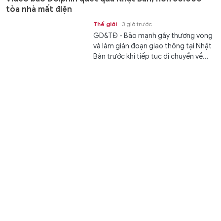
tòa nhà mất điện
Thế giới
3 giờ trước
GD&TĐ - Bão mạnh gây thương vong
và làm gián đoạn giao thông tại Nhật
Bản trước khi tiếp tục di chuyển về...
Mỗi ‘bô lão’ B-52 100 tuổi tiêu tốn thêm 280 triệu
USD
Thế giới
3 giờ trước
GD&TĐ - Mỹ sử dụng 280 triệu USD
nâng cấp một chiếc B-52
Stratofortress, để đưa tuổi thọ của
những chiếc máy...
Tử vi 12 cung hoàng đạo ngày 9/8: Sư Tử, Nhân Mã
đón vận may tài chính
Gia đình
4 giờ trước
GD&TĐ - Tử vi 12 cung hoàng đạo
ngày 9/8/2026 dự đoán vận trình sự