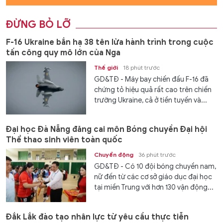
ĐỪNG BỎ LỠ
F-16 Ukraine bắn hạ 38 tên lửa hành trình trong cuộc
tấn công quy mô lớn của Nga
Thế giới
18 phút trước
GD&TĐ - Máy bay chiến đấu F-16 đã
chứng tỏ hiệu quả rất cao trên chiến
trường Ukraine, cả ở tiền tuyến và...
Đại học Đà Nẵng đăng cai môn Bóng chuyền Đại hội
Thể thao sinh viên toàn quốc
Chuyển động
36 phút trước
GD&TĐ - Có 10 đội bóng chuyền nam,
nữ đến từ các cơ sở giáo dục đại học
tại miền Trung với hơn 130 vận động...
Đắk Lắk đào tạo nhân lực từ yêu cầu thực tiễn