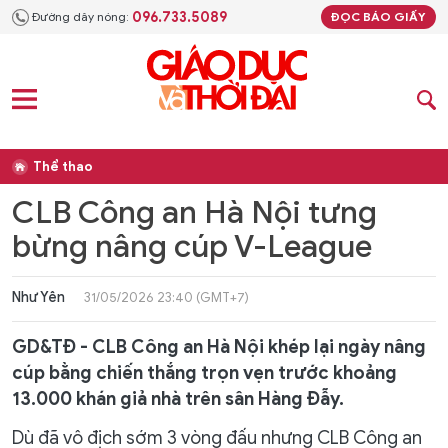
096.733.5089
Đường dây nóng:
ĐỌC BÁO GIẤY
Thể thao
CLB Công an Hà Nội tưng
bừng nâng cúp V-League
Như Yên
31/05/2026 23:40 (GMT+7)
GD&TĐ - CLB Công an Hà Nội khép lại ngày nâng
cúp bằng chiến thắng trọn vẹn trước khoảng
13.000 khán giả nhà trên sân Hàng Đẫy.
Dù đã vô địch sớm 3 vòng đấu nhưng CLB Công an