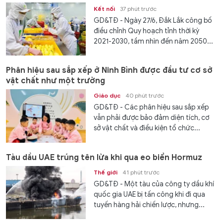
Kết nối
37 phút trước
GD&TĐ - Ngày 27/6, Đắk Lắk công bố
điều chỉnh Quy hoạch tỉnh thời kỳ
2021-2030, tầm nhìn đến năm 2050...
Phân hiệu sau sắp xếp ở Ninh Bình được đầu tư cơ sở
vật chất như một trường
Giáo dục
40 phút trước
GD&TĐ - Các phân hiệu sau sắp xếp
vẫn phải được bảo đảm diện tích, cơ
sở vật chất và điều kiện tổ chức...
Tàu dầu UAE trúng tên lửa khi qua eo biển Hormuz
Thế giới
41 phút trước
GD&TĐ - Một tàu của công ty dầu khí
quốc gia UAE bị tấn công khi đi qua
tuyến hàng hải chiến lược, nhưng...