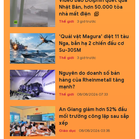
Video bão Dolphin quét qua
Nhật Bản, hơn 50.000 tòa
nhà mất điện
Thế giới
3 giờ trước
‘Quái vật Magura’ diệt 11 tàu
Nga, bắn hạ 2 chiến đấu cơ
Su-30SM
Thế giới
3 giờ trước
Nguyên do doanh số bán
hàng của Rheinmetall tăng
mạnh?
Thế giới
08/08/2026 07:33
An Giang giảm hơn 52% đầu
mối trường công lập sau sắp
xếp
Giáo dục
08/08/2026 03:38