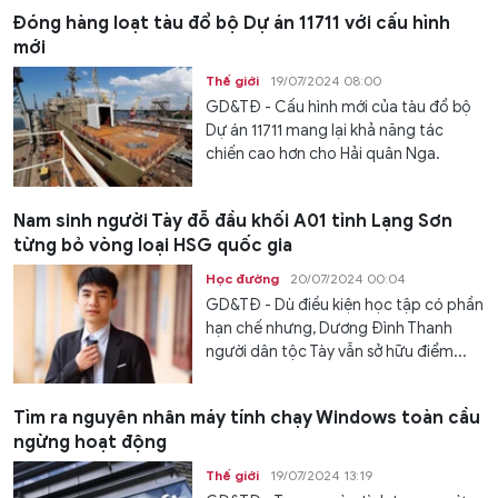
Đóng hàng loạt tàu đổ bộ Dự án 11711 với cấu hình
mới
Thế giới
19/07/2024 08:00
GD&TĐ - Cấu hình mới của tàu đổ bộ
Dự án 11711 mang lại khả năng tác
chiến cao hơn cho Hải quân Nga.
Nam sinh người Tày đỗ đầu khối A01 tỉnh Lạng Sơn
từng bỏ vòng loại HSG quốc gia
Học đường
20/07/2024 00:04
GD&TĐ - Dù điều kiện học tập có phần
hạn chế nhưng, Dương Đình Thanh
người dân tộc Tày vẫn sở hữu điểm...
Tìm ra nguyên nhân máy tính chạy Windows toàn cầu
ngừng hoạt động
Thế giới
19/07/2024 13:19