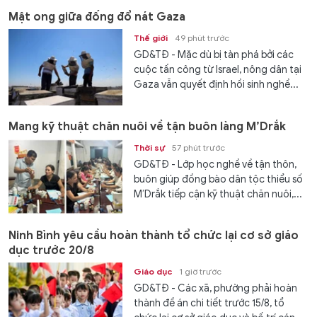
Mật ong giữa đống đổ nát Gaza
Thế giới
49 phút trước
GD&TĐ - Mặc dù bị tàn phá bởi các
cuộc tấn công từ Israel, nông dân tại
Gaza vẫn quyết định hồi sinh nghề...
Mang kỹ thuật chăn nuôi về tận buôn làng M’Drắk
Thời sự
57 phút trước
GD&TĐ - Lớp học nghề về tận thôn,
buôn giúp đồng bào dân tộc thiểu số
M’Drắk tiếp cận kỹ thuật chăn nuôi,...
Ninh Bình yêu cầu hoàn thành tổ chức lại cơ sở giáo
dục trước 20/8
Giáo dục
1 giờ trước
GD&TĐ - Các xã, phường phải hoàn
thành đề án chi tiết trước 15/8, tổ