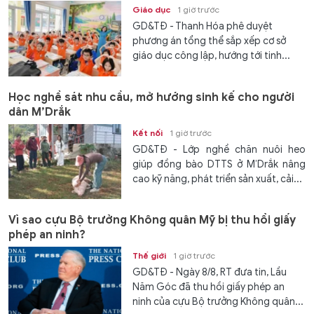
Giáo dục
1 giờ trước
GD&TĐ - Thanh Hóa phê duyệt
phương án tổng thể sắp xếp cơ sở
giáo dục công lập, hướng tới tinh...
Học nghề sát nhu cầu, mở hướng sinh kế cho người
dân M’Drắk
Kết nối
1 giờ trước
GD&TĐ - Lớp nghề chăn nuôi heo
giúp đồng bào DTTS ở M’Drắk nâng
cao kỹ năng, phát triển sản xuất, cải...
Vì sao cựu Bộ trưởng Không quân Mỹ bị thu hồi giấy
phép an ninh?
Thế giới
1 giờ trước
GD&TĐ - Ngày 8/8, RT đưa tin, Lầu
Năm Góc đã thu hồi giấy phép an
ninh của cựu Bộ trưởng Không quân...