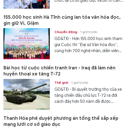
chức lại cơ sở giáo dục và bố trí cán...
155.000 học sinh Hà Tĩnh cùng lan tỏa văn hóa đọc,
gìn giữ Ví, Giặm
Chuyển động
1 giờ trước
GD&TĐ - Hơn 155.000 học sinh tham
gia Cuộc thi “Đại sứ Văn hóa đọc”,
cùng hơn 700 nghệ nhân, diễn viên...
Bài học từ cuộc chiến tranh Iran - Iraq đã làm nên
huyền thoại xe tăng T-72
Thế giới
1 giờ trước
GD&TĐ - Bí quyết trường thọ của xe
tăng chiến đấu chủ lực T-72 ra đời
cách đây hơn 50 năm đã được...
Thanh Hóa phê duyệt phương án tổng thể sắp xếp
mạng lưới cơ sở giáo dục