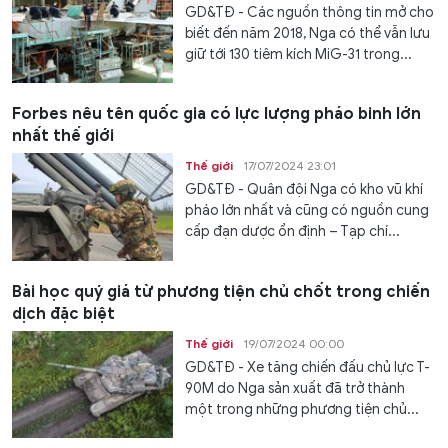
GD&TĐ - Các nguồn thông tin mở cho
biết đến năm 2018, Nga có thể vẫn lưu
giữ tới 130 tiêm kích MiG-31 trong...
Forbes nêu tên quốc gia có lực lượng pháo binh lớn
nhất thế giới
Thế giới
17/07/2024 23:01
GD&TĐ - Quân đội Nga có kho vũ khí
pháo lớn nhất và cũng có nguồn cung
cấp đạn dược ổn định – Tạp chí...
Bài học quý giá từ phương tiện chủ chốt trong chiến
dịch đặc biệt
Thế giới
19/07/2024 00:00
GD&TĐ - Xe tăng chiến đấu chủ lực T-
90M do Nga sản xuất đã trở thành
một trong những phương tiện chủ...