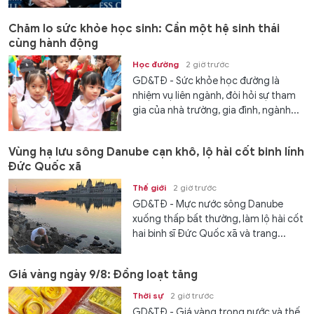
Chăm lo sức khỏe học sinh: Cần một hệ sinh thái
cùng hành động
Học đường
2 giờ trước
GD&TĐ - Sức khỏe học đường là
nhiệm vụ liên ngành, đòi hỏi sự tham
gia của nhà trường, gia đình, ngành...
Vùng hạ lưu sông Danube cạn khô, lộ hài cốt binh lính
Đức Quốc xã
Thế giới
2 giờ trước
GD&TĐ - Mực nước sông Danube
xuống thấp bất thường, làm lộ hài cốt
hai binh sĩ Đức Quốc xã và trang...
Giá vàng ngày 9/8: Đồng loạt tăng
Thời sự
2 giờ trước
GD&TĐ - Giá vàng trong nước và thế