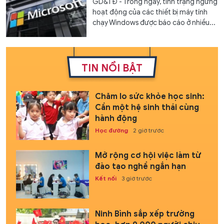
GD&TĐ - Trong ngày, tình trạng ngừng
hoạt động của các thiết bị máy tính
chạy Windows được báo cáo ở nhiều...
TIN NỔI BẬT
Chăm lo sức khỏe học sinh:
Cần một hệ sinh thái cùng
hành động
Học đường
2 giờ trước
Mở rộng cơ hội việc làm từ
đào tạo nghề ngắn hạn
Kết nối
3 giờ trước
Ninh Bình sắp xếp trường