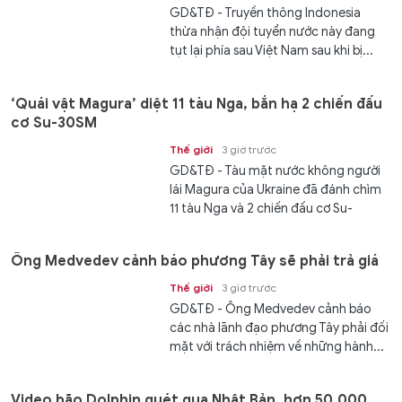
GD&TĐ - Truyền thông Indonesia
thừa nhận đội tuyển nước này đang
tụt lại phía sau Việt Nam sau khi bị...
‘Quái vật Magura’ diệt 11 tàu Nga, bắn hạ 2 chiến đấu
cơ Su-30SM
Thế giới
3 giờ trước
GD&TĐ - Tàu mặt nước không người
lái Magura của Ukraine đã đánh chìm
11 tàu Nga và 2 chiến đấu cơ Su-
30SM,...
Ông Medvedev cảnh báo phương Tây sẽ phải trả giá
Thế giới
3 giờ trước
GD&TĐ - Ông Medvedev cảnh báo
các nhà lãnh đạo phương Tây phải đối
mặt với trách nhiệm về những hành...
Video bão Dolphin quét qua Nhật Bản, hơn 50.000