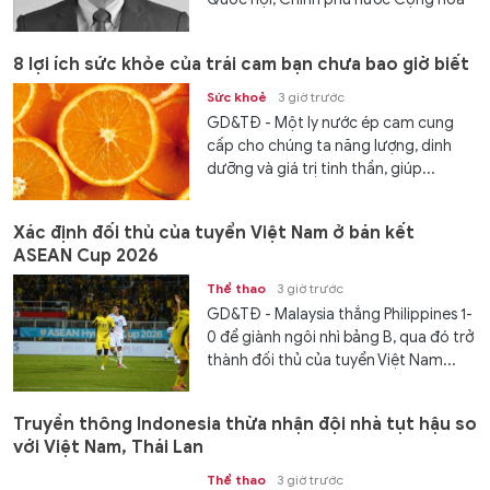
Dân chủ nhân dân Lào, Trung ương
Mặt trận Lào Xây dựng đất nước và
8 lợi ích sức khỏe của trái cam bạn chưa bao giờ biết
gia đình Phomvihane đã...
Sức khoẻ
3 giờ trước
GD&TĐ - Một ly nước ép cam cung
cấp cho chúng ta năng lượng, dinh
dưỡng và giá trị tinh thần, giúp...
Xác định đối thủ của tuyển Việt Nam ở bán kết
ASEAN Cup 2026
Thể thao
3 giờ trước
GD&TĐ - Malaysia thắng Philippines 1-
0 để giành ngôi nhì bảng B, qua đó trở
thành đối thủ của tuyển Việt Nam...
Truyền thông Indonesia thừa nhận đội nhà tụt hậu so
với Việt Nam, Thái Lan
Thể thao
3 giờ trước