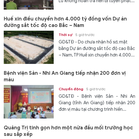
Lữ không hoàn trả nên bị tuyên phạt...
Huế xin điều chuyển hơn 4.000 tỷ đồng vốn Dự án
đường sắt tốc độ cao Bắc – Nam
Thời sự
5 giờ trước
GD&TĐ - Do chưa nhận hồ sơ, mặt
bằng Dự án đường sắt tốc độ cao Bắc
– Nam, TP Huế xin chuyển hơn 4.000...
Bệnh viện Sản - Nhi An Giang tiếp nhận 200 đơn vị
máu
Chuyển động
5 giờ trước
GD&TĐ - Bệnh viện Sản - Nhi An
Giang (tỉnh An Giang) tiếp nhận 200
đơn vị máu tại chương trình hiến...
Quảng Trị tinh gọn hơn một nửa đầu mối trường học
sau sắp xếp