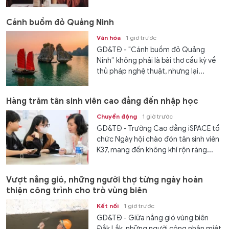
Cánh buồm đỏ Quảng Ninh
Văn hóa
1 giờ trước
GD&TĐ - "Cánh buồm đỏ Quảng
Ninh” không phải là bài thơ cầu kỳ về
thủ pháp nghệ thuật, nhưng lại...
Hàng trăm tân sinh viên cao đẳng đến nhập học
Chuyển động
1 giờ trước
GD&TĐ - Trường Cao đẳng iSPACE tổ
chức Ngày hội chào đón tân sinh viên
K37, mang đến không khí rộn ràng...
Vượt nắng gió, những người thợ từng ngày hoàn
thiện công trình cho trò vùng biên
Kết nối
1 giờ trước
GD&TĐ - Giữa nắng gió vùng biên
Đắk Lắk, những người công nhân miệt