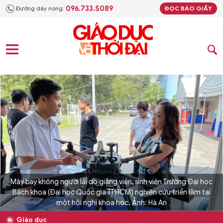
096.733.5089
Đường dây nóng:
ĐỌC BÁO GIẤY
Máy bay không người lái do giảng viên, sinh viên Trường Đại học
Bách khoa (Đại học Quốc gia TPHCM) nghiên cứu triển lãm tại
một hội nghị khoa học. Ảnh: Hà An
Giáo dục