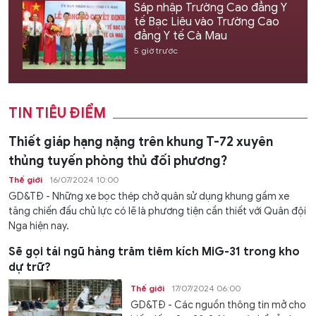
Sáp nhập Trường Cao đẳng Y
tế Bạc Liêu vào Trường Cao
đẳng Y tế Cà Mau
5 giờ trước
TIN TIÊU ĐIỂM
Thiết giáp hạng nặng trên khung T-72 xuyên
thủng tuyến phòng thủ đối phương?
Thế giới
16/07/2024 10:00
GD&TĐ - Những xe bọc thép chở quân sử dụng khung gầm xe
tăng chiến đấu chủ lực có lẽ là phương tiện cần thiết với Quân đội
Nga hiện nay.
Sẽ gọi tái ngũ hàng trăm tiêm kích MiG-31 trong kho
dự trữ?
Thế giới
17/07/2024 06:00
GD&TĐ - Các nguồn thông tin mở cho