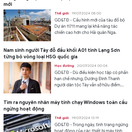
mới
Thế giới
19/07/2024 08:00
GD&TĐ - Cấu hình mới của tàu đổ bộ
Dự án 11711 mang lại khả năng tác
chiến cao hơn cho Hải quân Nga.
Nam sinh người Tày đỗ đầu khối A01 tỉnh Lạng Sơn
từng bỏ vòng loại HSG quốc gia
Học đường
20/07/2024 00:04
GD&TĐ - Dù điều kiện học tập có phần
hạn chế nhưng, Dương Đình Thanh
người dân tộc Tày vẫn sở hữu điểm...
Tìm ra nguyên nhân máy tính chạy Windows toàn cầu
ngừng hoạt động
Thế giới
19/07/2024 13:19
GD&TĐ - Trong ngày, tình trạng ngừng
hoạt động của các thiết bị máy tính