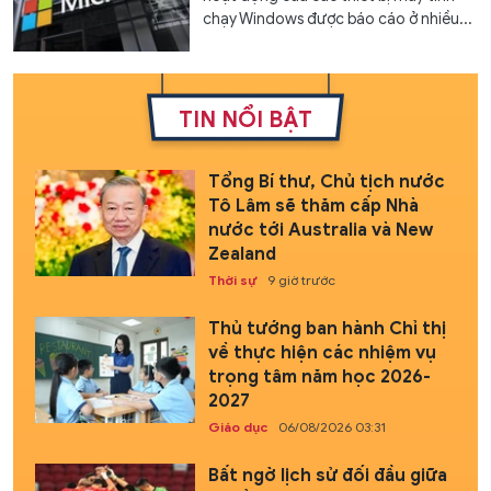
chạy Windows được báo cáo ở nhiều...
TIN NỔI BẬT
Tổng Bí thư, Chủ tịch nước
Tô Lâm sẽ thăm cấp Nhà
nước tới Australia và New
Zealand
Thời sự
9 giờ trước
Thủ tướng ban hành Chỉ thị
về thực hiện các nhiệm vụ
trọng tâm năm học 2026-
2027
Giáo dục
06/08/2026 03:31
Bất ngờ lịch sử đối đầu giữa