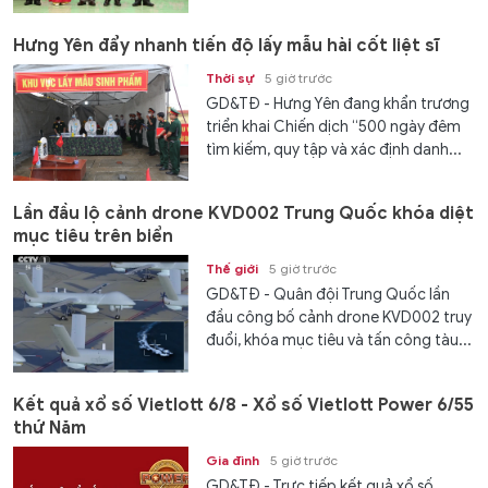
Hưng Yên đẩy nhanh tiến độ lấy mẫu hài cốt liệt sĩ
Thời sự
5 giờ trước
GD&TĐ - Hưng Yên đang khẩn trương
triển khai Chiến dịch “500 ngày đêm
tìm kiếm, quy tập và xác định danh...
Lần đầu lộ cảnh drone KVD002 Trung Quốc khóa diệt
mục tiêu trên biển
Thế giới
5 giờ trước
GD&TĐ - Quân đội Trung Quốc lần
đầu công bố cảnh drone KVD002 truy
đuổi, khóa mục tiêu và tấn công tàu...
Kết quả xổ số Vietlott 6/8 - Xổ số Vietlott Power 6/55
thứ Năm
Gia đình
5 giờ trước
GD&TĐ - Trực tiếp kết quả xổ số