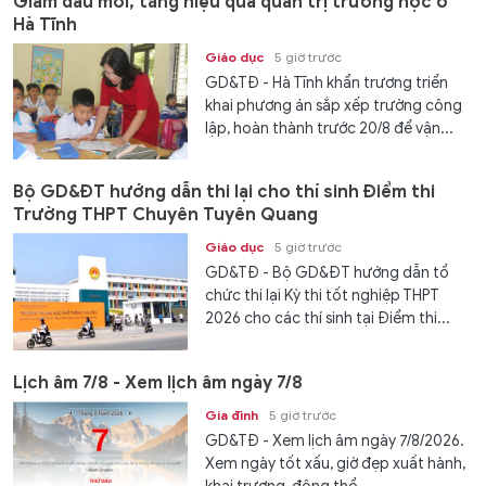
Giảm đầu mối, tăng hiệu quả quản trị trường học ở
Hà Tĩnh
Giáo dục
5 giờ trước
GD&TĐ - Hà Tĩnh khẩn trương triển
khai phương án sắp xếp trường công
lập, hoàn thành trước 20/8 để vận...
Bộ GD&ĐT hướng dẫn thi lại cho thí sinh Điểm thi
Trường THPT Chuyên Tuyên Quang
Giáo dục
5 giờ trước
GD&TĐ - Bộ GD&ĐT hướng dẫn tổ
chức thi lại Kỳ thi tốt nghiệp THPT
2026 cho các thí sinh tại Điểm thi...
Lịch âm 7/8 - Xem lịch âm ngày 7/8
Gia đình
5 giờ trước
GD&TĐ - Xem lịch âm ngày 7/8/2026.
Xem ngày tốt xấu, giờ đẹp xuất hành,