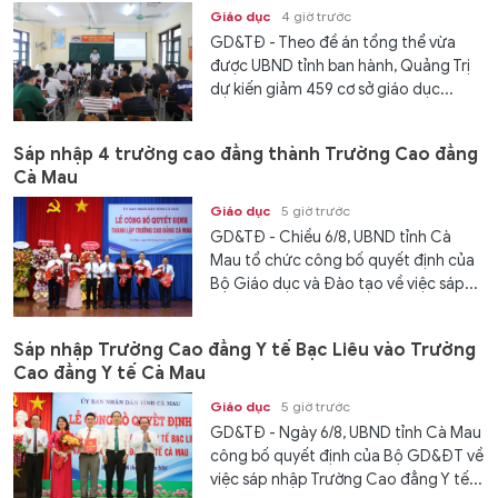
Giáo dục
4 giờ trước
GD&TĐ - Theo đề án tổng thể vừa
được UBND tỉnh ban hành, Quảng Trị
dự kiến giảm 459 cơ sở giáo dục...
Sáp nhập 4 trường cao đẳng thành Trường Cao đẳng
Cà Mau
Giáo dục
5 giờ trước
GD&TĐ - Chiều 6/8, UBND tỉnh Cà
Mau tổ chức công bố quyết định của
Bộ Giáo dục và Đào tạo về việc sáp...
Sáp nhập Trường Cao đẳng Y tế Bạc Liêu vào Trường
Cao đẳng Y tế Cà Mau
Giáo dục
5 giờ trước
GD&TĐ - Ngày 6/8, UBND tỉnh Cà Mau
công bố quyết định của Bộ GD&ĐT về
việc sáp nhập Trường Cao đẳng Y tế...