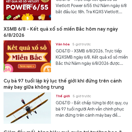
Vietlott Power 6/55 thứ Năm ngày 6/8
bắt đầu lúc 18h. Tra KQXS Vietlott...
XSMB 6/8 - Kết quả xổ số miền Bắc hôm nay ngày
6/8/2026
Văn hóa
5 giờ trước
GD&TĐ - XSMB 6/8/2026. Trực tiếp
KQXSMB ngày 6/8. Kết quả xổ số miền
Bắc thứ Năm ngày 6/8/2026 được...
Cụ bà 97 tuổi lập kỷ lục thế giới khi đứng trên cánh
máy bay giữa không trung
Thế giới
5 giờ trước
GD&TĐ - Bất chấp từng bị đột quỵ, cụ
bà 97 tuổi người Anh vẫn chinh phục
màn đứng trên cánh máy bay để...