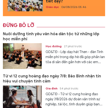
tiết dạy?
Giáo dục
06/08/2026 05:46
ĐỪNG BỎ LỠ
Nuôi dưỡng tình yêu văn hóa dân tộc từ những lớp
học miễn phí
Học đường
27 phút trước
GD&TĐ - Lớp dạy hát Then - đàn Tính
miễn phí trong dịp hè đã góp phần lan
tỏa di sản đến gần hơn với các em...
Tử vi 12 cung hoàng đạo ngày 7/8: Bảo Bình nhận tín
hiệu vui chuyện tình cảm
Gia đình
54 phút trước
GD&TĐ - Tử vi 12 cung hoàng đạo
ngày 7/8/2026 dự đoán vận trình sự
nghiệp, tài lộc, tình duyên giúp bạn...