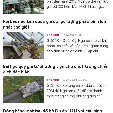
biết đến năm 2018, Nga có thể vẫn lưu
giữ tới 130 tiêm kích MiG-31 trong...
Forbes nêu tên quốc gia có lực lượng pháo binh lớn
nhất thế giới
Thế giới
17/07/2024 23:01
GD&TĐ - Quân đội Nga có kho vũ khí
pháo lớn nhất và cũng có nguồn cung
cấp đạn dược ổn định – Tạp chí...
Bài học quý giá từ phương tiện chủ chốt trong chiến
dịch đặc biệt
Thế giới
19/07/2024 00:00
GD&TĐ - Xe tăng chiến đấu chủ lực T-
90M do Nga sản xuất đã trở thành
một trong những phương tiện chủ...
Đóng hàng loạt tàu đổ bộ Dự án 11711 với cấu hình