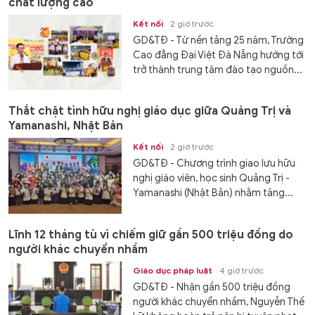
chất lượng cao
Kết nối
2 giờ trước
GD&TĐ - Từ nền tảng 25 năm, Trường
Cao đẳng Đại Việt Đà Nẵng hướng tới
trở thành trung tâm đào tạo nguồn...
Thắt chặt tình hữu nghị giáo dục giữa Quảng Trị và
Yamanashi, Nhật Bản
Kết nối
2 giờ trước
GD&TĐ - Chương trình giao lưu hữu
nghị giáo viên, học sinh Quảng Trị -
Yamanashi (Nhật Bản) nhằm tăng...
Lĩnh 12 tháng tù vì chiếm giữ gần 500 triệu đồng do
người khác chuyển nhầm
Giáo dục pháp luật
4 giờ trước
GD&TĐ - Nhận gần 500 triệu đồng
người khác chuyển nhầm, Nguyễn Thế