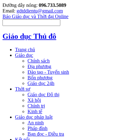
Đường dây nóng:
096.733.5089
Email:
gdtddientu@gmail.com
Báo Giáo dục và Thời đại Online
Giáo dục Thủ đô
Trang chủ
Giáo dục
Chính sách
Địa phương
Đào tạo - Tuyển sinh
Bốn phương
Giáo dục 24h
Thời sự
Giáo dục Đô thị
Xã hội
Chính trị
Kinh tế
Giáo dục pháp luật
An ninh
Pháp đình
Bạn đọc - Điều tra
Kết nối