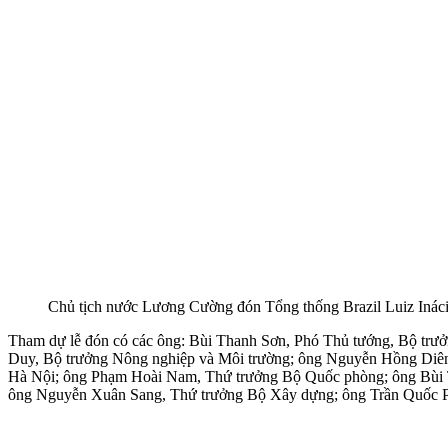
Chủ tịch nước Lương Cường đón Tổng thống Brazil Luiz Iná
Tham dự lễ đón có các ông: Bùi Thanh Sơn, Phó Thủ tướng, Bộ trư
Duy, Bộ trưởng Nông nghiệp và Môi trường; ông Nguyễn Hồng Diên
Hà Nội; ông Phạm Hoài Nam, Thứ trưởng Bộ Quốc phòng; ông Bùi 
ông Nguyễn Xuân Sang, Thứ trưởng Bộ Xây dựng; ông Trần Quốc Phươ