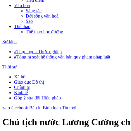
Tiêu điểm
Văn hóa
Sáng tác
Đời sống văn hoá
Sao
Thể thao
Thể thao học đường
Sự kiện
#Thực học - Thực nghiệp
#Tổng rà soát hệ thống văn bản quy phạm pháp luật
Thời sự
Xã hội
Giáo dục Đô thị
Chính trị
Kinh tế
Góp ý sửa đổi Hiến pháp
zalo
facebook
Bản in
Bình luận
Tin mới
Chủ tịch nước Lương Cường chủ 