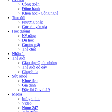
Công đoàn
Đồng hành
Khoa học - Công nghệ
Trao đổi
Phương pháp
Góc chuyên gia
Học đường
Kỹ năng
Du học
Gương mặt
Thể chất
Nhân ái
Thế giới
Giáo dục Quốc phòng
Thế giới đó đây
Chuyện lạ
Sức khoẻ
Khoẻ đẹp
Gia đình
Đẩy lùi Covid-19
Media
Infographic
Video
Nóng 247