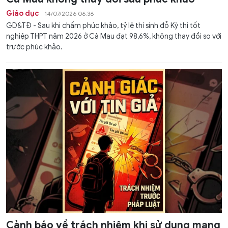
Giáo dục
14/07/2026 06:36
GD&TĐ - Sau khi chấm phúc khảo, tỷ lệ thí sinh đỗ Kỳ thi tốt
nghiệp THPT năm 2026 ở Cà Mau đạt 98,6%, không thay đổi so với
trước phúc khảo.
Cảnh báo về trách nhiệm khi sử dụng mạng