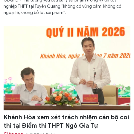
GD&TĐ - Thủ tướng yêu cầu xử lý sai phạm trong Kỳ thi tốt
nghiệp THPT tại Tuyên Quang “không có vùng cấm, không có
ngoại lệ, không bỏ lọt sai phạm”.
Khánh Hòa xem xét trách nhiệm cán bộ coi
thi tại Điểm thi THPT Ngô Gia Tự
15/07/2026 10:47