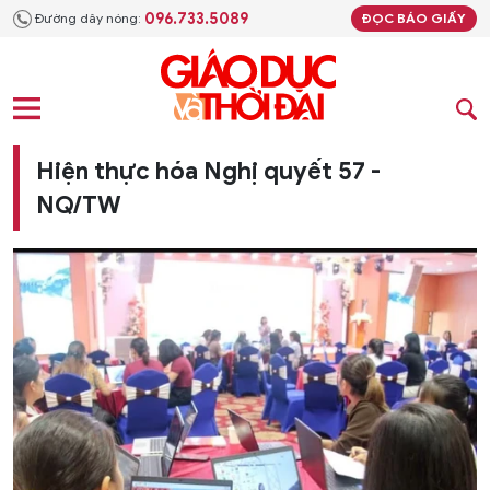
096.733.5089
Đường dây nóng:
ĐỌC BÁO GIẤY
Hiện thực hóa Nghị quyết 57 -
NQ/TW