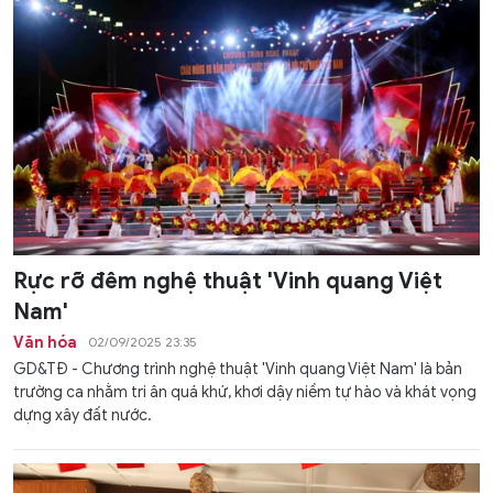
Rực rỡ đêm nghệ thuật 'Vinh quang Việt
Nam'
Văn hóa
02/09/2025 23:35
GD&TĐ - Chương trình nghệ thuật 'Vinh quang Việt Nam' là bản
trường ca nhằm tri ân quá khứ, khơi dậy niềm tự hào và khát vọng
dựng xây đất nước.