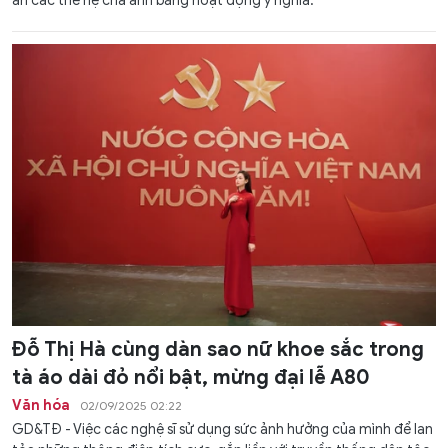
ân các thế hệ cha anh bằng hoạt động ý nghĩa.
Đỗ Thị Hà cùng dàn sao nữ khoe sắc trong
tà áo dài đỏ nổi bật, mừng đại lễ A80
Văn hóa
02/09/2025 02:22
GD&TĐ - Việc các nghệ sĩ sử dụng sức ảnh hưởng của mình để lan