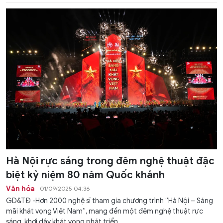
Hà Nội rực sáng trong đêm nghệ thuật đặc
biệt kỷ niệm 80 năm Quốc khánh
Văn hóa
01/09/2025 04:36
GD&TĐ -Hơn 2000 nghệ sĩ tham gia chương trình “Hà Nội – Sáng
mãi khát vọng Việt Nam”, mang đến một đêm nghệ thuật rực
sáng, khơi dậy khát vọng phát triển.