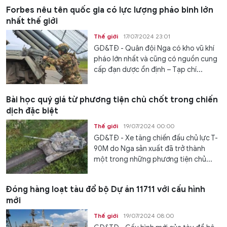
Forbes nêu tên quốc gia có lực lượng pháo binh lớn
nhất thế giới
Thế giới
17/07/2024 23:01
GD&TĐ - Quân đội Nga có kho vũ khí
pháo lớn nhất và cũng có nguồn cung
cấp đạn dược ổn định – Tạp chí...
Bài học quý giá từ phương tiện chủ chốt trong chiến
dịch đặc biệt
Thế giới
19/07/2024 00:00
GD&TĐ - Xe tăng chiến đấu chủ lực T-
90M do Nga sản xuất đã trở thành
một trong những phương tiện chủ...
Đóng hàng loạt tàu đổ bộ Dự án 11711 với cấu hình
mới
Thế giới
19/07/2024 08:00