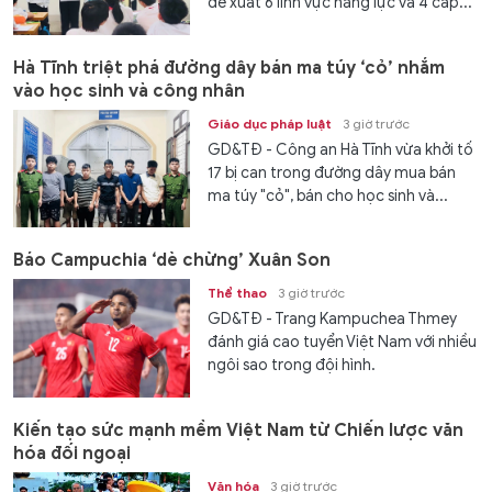
đề xuất 6 lĩnh vực năng lực và 4 cấp...
Hà Tĩnh triệt phá đường dây bán ma túy ‘cỏ’ nhắm
vào học sinh và công nhân
Giáo dục pháp luật
3 giờ trước
GD&TĐ - Công an Hà Tĩnh vừa khởi tố
17 bị can trong đường dây mua bán
ma túy "cỏ", bán cho học sinh và...
Báo Campuchia ‘dè chừng’ Xuân Son
Thể thao
3 giờ trước
GD&TĐ - Trang Kampuchea Thmey
đánh giá cao tuyển Việt Nam với nhiều
ngôi sao trong đội hình.
Kiến tạo sức mạnh mềm Việt Nam từ Chiến lược văn
hóa đối ngoại
Văn hóa
3 giờ trước