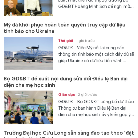
Luật Phát triển đô thị, Bộ trưởng Bộ
GD&ĐT Hoàng Minh Sơn đề nghị mở...
Mỹ đã khôi phục hoàn toàn quyền truy cập dữ liệu
tình báo cho Ukraine
Thế giới
1 giờ trước
GD&TĐ - Việc Mỹ nối lại cung cấp
thông tin tình báo một cách đầy đủ sẽ
giúp Ukraine có dữ liệu tiến hành...
Bộ GD&ĐT đề xuất nội dung sửa đổi Điều lệ Ban đại
diện cha mẹ học sinh
Giáo dục
2 giờ trước
GD&TĐ - Bộ GD&ĐT công bố dự thảo
Thông tư ban hành Điều lệ Ban đại
diện cha mẹ học sinh lấy ý kiến góp ý...
Trường Đại học Cửu Long sẵn sàng đào tạo theo ‘đặt