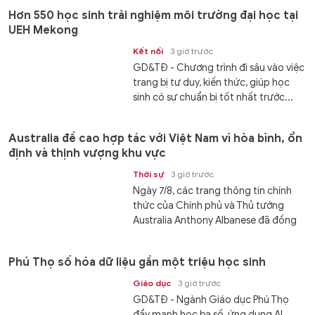
Hơn 550 học sinh trải nghiệm môi trường đại học tại
UEH Mekong
Kết nối
3 giờ trước
GD&TĐ - Chương trình đi sâu vào việc
trang bị tư duy, kiến thức, giúp học
sinh có sự chuẩn bị tốt nhất trước...
Australia đề cao hợp tác với Việt Nam vì hòa bình, ổn
định và thịnh vượng khu vực
Thời sự
3 giờ trước
Ngày 7/8, các trang thông tin chính
thức của Chính phủ và Thủ tướng
Australia Anthony Albanese đã đồng
loạt đăng tải thông điệp trang trọng
chào đón chuyến thăm cấp Nhà nước
Phú Thọ số hóa dữ liệu gần một triệu học sinh
của...
Giáo dục
3 giờ trước
GD&TĐ - Ngành Giáo dục Phú Thọ
đẩy mạnh học bạ số, ứng dụng AI,