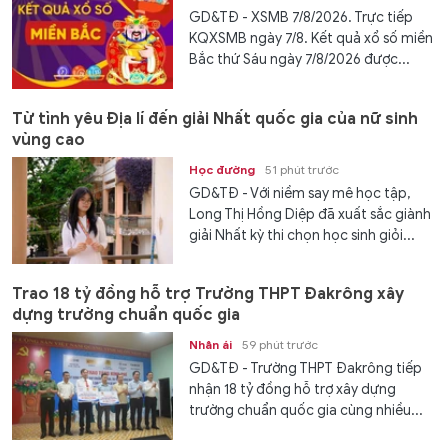
GD&TĐ - XSMB 7/8/2026. Trực tiếp
KQXSMB ngày 7/8. Kết quả xổ số miền
Bắc thứ Sáu ngày 7/8/2026 được...
Từ tình yêu Địa lí đến giải Nhất quốc gia của nữ sinh
vùng cao
Học đường
51 phút trước
GD&TĐ - Với niềm say mê học tập,
Long Thị Hồng Diệp đã xuất sắc giành
giải Nhất kỳ thi chọn học sinh giỏi...
Trao 18 tỷ đồng hỗ trợ Trường THPT Đakrông xây
dựng trường chuẩn quốc gia
Nhân ái
59 phút trước
GD&TĐ - Trường THPT Đakrông tiếp
nhận 18 tỷ đồng hỗ trợ xây dựng
trường chuẩn quốc gia cùng nhiều...