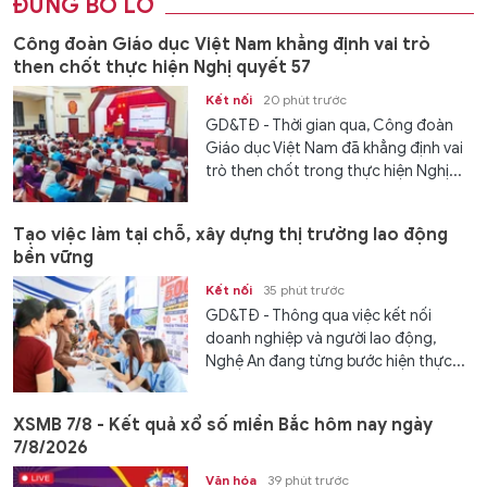
ĐỪNG BỎ LỠ
Công đoàn Giáo dục Việt Nam khẳng định vai trò
then chốt thực hiện Nghị quyết 57
Kết nối
20 phút trước
GD&TĐ - Thời gian qua, Công đoàn
Giáo dục Việt Nam đã khẳng định vai
trò then chốt trong thực hiện Nghị...
Tạo việc làm tại chỗ, xây dựng thị trường lao động
bền vững
Kết nối
35 phút trước
GD&TĐ - Thông qua việc kết nối
doanh nghiệp và người lao động,
Nghệ An đang từng bước hiện thực...
XSMB 7/8 - Kết quả xổ số miền Bắc hôm nay ngày
7/8/2026
Văn hóa
39 phút trước