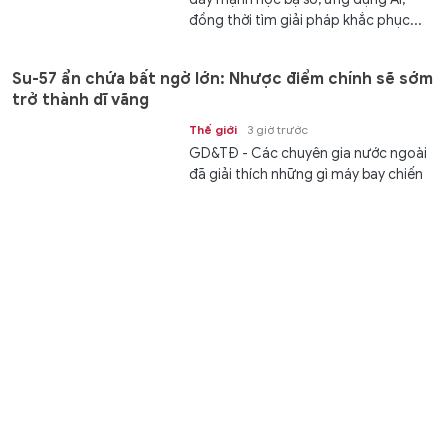
đồng thời tìm giải pháp khắc phục...
Su-57 ẩn chứa bất ngờ lớn: Nhược điểm chính sẽ sớm
trở thành dĩ vãng
Thế giới
3 giờ trước
GD&TĐ - Các chuyên gia nước ngoài
đã giải thích những gì máy bay chiến
đấu Su-57 của Nga sẽ mang lại cho...
Phường Cát Lái ra mắt mô hình khu phố thông minh
Kết nối
3 giờ trước
GD&TĐ - UBND phường Cát Lái,
TPHCM vừa chính thức ra mắt mô
hình khu phố thông minh tại 24 khu...
Sinh viên Việt Nam - Hàn Quốc hợp tác cùng sáng tạo
giải pháp công nghệ