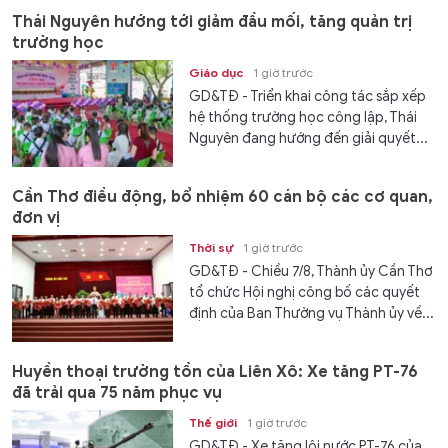
Thái Nguyên hướng tới giảm đầu mối, tăng quản trị
trường học
Giáo dục
1 giờ trước
GD&TĐ - Triển khai công tác sắp xếp
hệ thống trường học công lập, Thái
Nguyên đang hướng đến giải quyết...
Cần Thơ điều động, bổ nhiệm 60 cán bộ các cơ quan,
đơn vị
Thời sự
1 giờ trước
GD&TĐ - Chiều 7/8, Thành ủy Cần Thơ
tổ chức Hội nghị công bố các quyết
định của Ban Thường vụ Thành ủy về...
Huyền thoại trường tồn của Liên Xô: Xe tăng PT-76
đã trải qua 75 năm phục vụ
Thế giới
1 giờ trước
GD&TĐ - Xe tăng lội nước PT-76 của