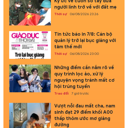
Ký ức về cuốn sổ tay đưa
người lính trở về với đất mẹ
Thời sự
06/08/2026 23:26
Tin tức báo in 7/8: Cán bộ
quản lý trở lại bục giảng với
tâm thế mới
Thời sự
06/08/2026 23:00
Những điểm cần nắm rõ về
quy trình lọc ảo, xử lý
nguyện vọng tránh mất cơ
hội trúng tuyển
Trao đổi
7 giờ trước
Vượt nỗi đau mất cha, nam
sinh đạt 29 điểm khối A00
thấp thỏm ước mơ giảng
đường