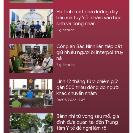
Hà Tĩnh triệt phá đường dây
bán ma túy ‘cỏ’ nhắm vào học
sinh và công nhân
3 giờ trước
Công an Bắc Ninh liên tiếp bắt
giữ nhiều người bị Interpol truy
nã
7 giờ trước
Lĩnh 12 tháng tù vì chiếm giữ
gần 500 triệu đồng do người
khác chuyển nhầm
06/08/2026 11:39
Bệnh nhi tử vong sau mổ, gia
đình đưa quan tài đến Trung
tâm Y tế đề nghị làm rõ