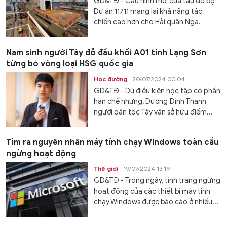
GD&TĐ - Cấu hình mới của tàu đổ bộ
Dự án 11711 mang lại khả năng tác
chiến cao hơn cho Hải quân Nga.
Nam sinh người Tày đỗ đầu khối A01 tỉnh Lạng Sơn
từng bỏ vòng loại HSG quốc gia
Học đường
20/07/2024 00:04
GD&TĐ - Dù điều kiện học tập có phần
hạn chế nhưng, Dương Đình Thanh
người dân tộc Tày vẫn sở hữu điểm...
Tìm ra nguyên nhân máy tính chạy Windows toàn cầu
ngừng hoạt động
Thế giới
19/07/2024 13:19
GD&TĐ - Trong ngày, tình trạng ngừng
hoạt động của các thiết bị máy tính
chạy Windows được báo cáo ở nhiều...