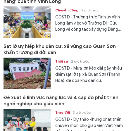
hàng’ của tỉnh Vĩnh Long
Chuyển động
2 giờ trước
GD&TĐ - Thường trực Tỉnh ủy Vĩnh
Long làm việc với Trường ĐH Cửu
Long về công tác xây dựng Đảng,...
Sạt lở uy hiếp khu dân cư, xã vùng cao Quan Sơn
khẩn trương di dời dân
Thời sự
2 giờ trước
GD&TĐ - Mưa lớn kéo dài gây nhiều
điểm sạt lở tại xã Quan Sơn (Thanh
Hóa), đe dọa khu dân cư.
Đề xuất 6 lĩnh vực năng lực và 4 cấp độ phát triển
nghề nghiệp cho giáo viên
Trao đổi
3 giờ trước
GD&TĐ - Dự thảo Khung phát triển
chuyên môn cho giáo viên Việt Nam