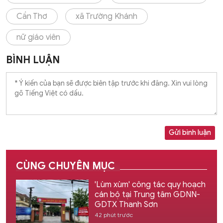
Cần Thơ
xã Trường Khánh
nữ giáo viên
BÌNH LUẬN
Gửi bình luận
CÙNG CHUYÊN MỤC
'Lùm xùm' công tác quy hoạch
cán bộ tại Trung tâm GDNN-
GDTX Thanh Sơn
42 phút trước