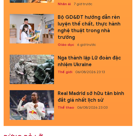
Nhân ái
7 giờ trước
Bộ GD&ĐT hướng dẫn rèn
luyện thể chất, thực hành
nghệ thuật trong nhà
trường
Giáo dục
6 giờ trước
Nga thành lập Lữ đoàn đặc
nhiệm Ukraine
Thế giới
06/08/2026 23:13
Real Madrid sở hữu tân binh
đắt giá nhất lịch sử
Thể thao
06/08/2026 23:03