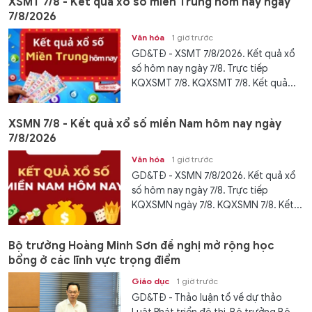
XSMT 7/8 - Kết quả xổ số miền Trung hôm nay ngày
7/8/2026
Văn hóa
1 giờ trước
GD&TĐ - XSMT 7/8/2026. Kết quả xổ
số hôm nay ngày 7/8. Trực tiếp
KQXSMT 7/8. KQXSMT 7/8. Kết quả...
XSMN 7/8 - Kết quả xổ số miền Nam hôm nay ngày
7/8/2026
Văn hóa
1 giờ trước
GD&TĐ - XSMN 7/8/2026. Kết quả xổ
số hôm nay ngày 7/8. Trực tiếp
KQXSMN ngày 7/8. KQXSMN 7/8. Kết...
Bộ trưởng Hoàng Minh Sơn đề nghị mở rộng học
bổng ở các lĩnh vực trọng điểm
Giáo dục
1 giờ trước
GD&TĐ - Thảo luận tổ về dự thảo