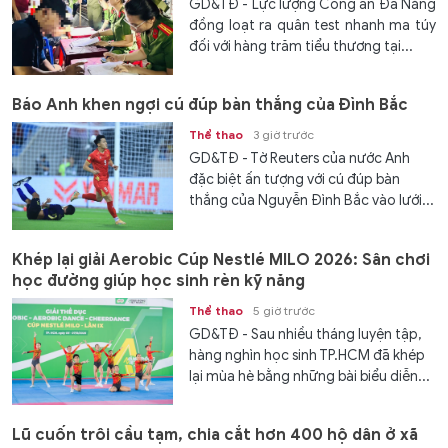
GD&TĐ - Lực lượng Công an Đà Nẵng
đồng loạt ra quân test nhanh ma túy
đối với hàng trăm tiểu thương tại...
Báo Anh khen ngợi cú đúp bàn thắng của Đình Bắc
Thể thao
3 giờ trước
GD&TĐ - Tờ Reuters của nước Anh
đặc biệt ấn tượng với cú đúp bàn
thắng của Nguyễn Đình Bắc vào lưới...
Khép lại giải Aerobic Cúp Nestlé MILO 2026: Sân chơi
học đường giúp học sinh rèn kỹ năng
Thể thao
5 giờ trước
GD&TĐ - Sau nhiều tháng luyện tập,
hàng nghìn học sinh TP.HCM đã khép
lại mùa hè bằng những bài biểu diễn...
Lũ cuốn trôi cầu tạm, chia cắt hơn 400 hộ dân ở xã