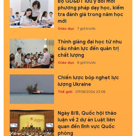
Bộ GD&ĐT lưu ý đổi mới
phương pháp dạy học, kiểm
tra đánh giá trong năm học
mới
Giáo dục
7 giờ trước
Thỉnh giảng đại học từ nhu
cầu nhân lực đến quản trị
chất lượng
Giáo dục
8 giờ trước
Chiến lược bóp nghẹt lực
lượng Ukraine
Thế giới
07/08/2026 23:08
Ngày 8/8, Quốc hội thảo
luận về 2 dự án Luật liên
quan đến lĩnh vực Quốc
phòng