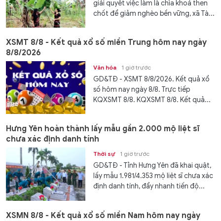
giải quyết việc làm là chìa khoá then
chốt để giảm nghèo bền vững, xã Tà...
XSMT 8/8 - Kết quả xổ số miền Trung hôm nay ngày
8/8/2026
Văn hóa
1 giờ trước
GD&TĐ - XSMT 8/8/2026. Kết quả xổ
số hôm nay ngày 8/8. Trực tiếp
KQXSMT 8/8. KQXSMT 8/8. Kết quả...
Hưng Yên hoàn thành lấy mẫu gần 2.000 mộ liệt sĩ
chưa xác định danh tính
Thời sự
1 giờ trước
GD&TĐ - Tỉnh Hưng Yên đã khai quật,
lấy mẫu 1.981/4.353 mộ liệt sĩ chưa xác
định danh tính, đẩy nhanh tiến độ...
XSMN 8/8 - Kết quả xổ số miền Nam hôm nay ngày