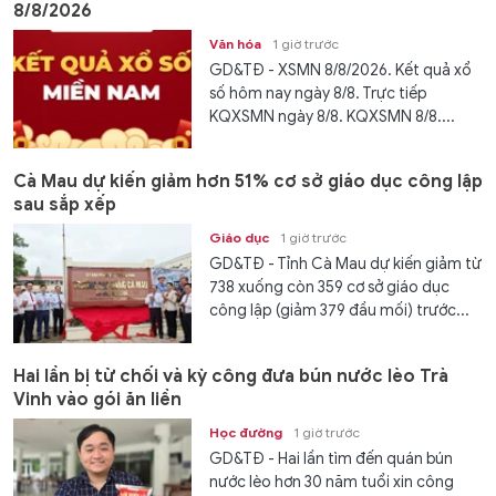
8/8/2026
Văn hóa
1 giờ trước
GD&TĐ - XSMN 8/8/2026. Kết quả xổ
số hôm nay ngày 8/8. Trực tiếp
KQXSMN ngày 8/8. KQXSMN 8/8....
Cà Mau dự kiến giảm hơn 51% cơ sở giáo dục công lập
sau sắp xếp
Giáo dục
1 giờ trước
GD&TĐ - Tỉnh Cà Mau dự kiến giảm từ
738 xuống còn 359 cơ sở giáo dục
công lập (giảm 379 đầu mối) trước...
Hai lần bị từ chối và kỳ công đưa bún nước lèo Trà
Vinh vào gói ăn liền
Học đường
1 giờ trước
GD&TĐ - Hai lần tìm đến quán bún
nước lèo hơn 30 năm tuổi xin công