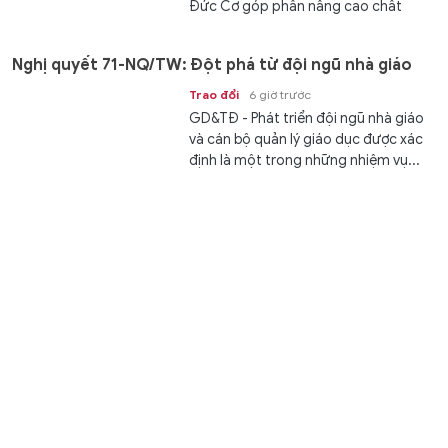
Đức Cơ góp phần nâng cao chất
lượng nguồn...
Nghị quyết 71-NQ/TW: Đột phá từ đội ngũ nhà giáo
Trao đổi
6 giờ trước
GD&TĐ - Phát triển đội ngũ nhà giáo
và cán bộ quản lý giáo dục được xác
định là một trong những nhiệm vụ...
Khởi tố 2 'nữ quái' lập hồ sơ ma, lừa hơn 7,1 tỷ đồng
tại Đà Nẵng
Giáo dục pháp luật
6 giờ trước
GD&TĐ - Công an Đà Nẵng khởi tố 2
phụ nữ làm giả hồ sơ đáo hạn ngân
hàng, lừa đảo hơn 7,1 tỷ đồng.
Hành trình chinh phục Huy chương Bạc Toán học
quốc tế của nam sinh Cao Bằng
Học đường
7 giờ trước