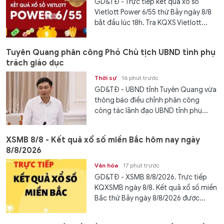
GD&TĐ - Trực tiếp kết quả xổ số
Vietlott Power 6/55 thứ Bảy ngày 8/8
bắt đầu lúc 18h. Tra KQXS Vietlott...
Tuyên Quang phân công Phó Chủ tịch UBND tỉnh phụ
trách giáo dục
Thời sự
16 phút trước
GD&TĐ - UBND tỉnh Tuyên Quang vừa
thông báo điều chỉnh phân công
công tác lãnh đạo UBND tỉnh phụ...
XSMB 8/8 - Kết quả xổ số miền Bắc hôm nay ngày
8/8/2026
Văn hóa
17 phút trước
GD&TĐ - XSMB 8/8/2026. Trực tiếp
KQXSMB ngày 8/8. Kết quả xổ số miền
Bắc thứ Bảy ngày 8/8/2026 được...