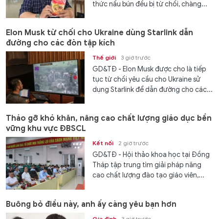
thức nấu bún đều bị từ chối, chàng...
Elon Musk từ chối cho Ukraine dùng Starlink dẫn
đường cho các đòn tập kích
Thế giới
3 giờ trước
GD&TĐ - Elon Musk được cho là tiếp
tục từ chối yêu cầu cho Ukraine sử
dụng Starlink để dẫn đường cho các...
Tháo gỡ khó khăn, nâng cao chất lượng giáo dục bền
vững khu vực ĐBSCL
Kết nối
2 giờ trước
GD&TĐ - Hội thảo khoa học tại Đồng
Tháp tập trung tìm giải pháp nâng
cao chất lượng đào tạo giáo viên,...
Buông bỏ điều này, anh ấy càng yêu bạn hơn
Gia đình
3 giờ trước