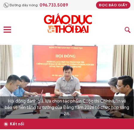
096.733.5089
Đường dây nóng:
ĐỌC BÁO GIẤY
Hội đồng đánh giá, lựa chọn tác phẩm Cuộc thi Chính luận về
bảo vệ nền tảng tư tưởng của Đảng năm 2026 tổ chức họp sáng
2/6.
Kết nối