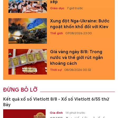
xếp
Giáo dục
7 giờ trước
Xung đột Nga-Ukraine: Bước
ngoặt khốn khổ đối với Kiev
Thế giới
07/08/2026 23:00
Giá vàng ngày 8/8: Trong
nước và thế giới rút ngắn
khoảng cách
Thời sự
08/08/2026 00:32
ĐỪNG BỎ LỠ
Kết quả xổ số Vietlott 8/8 - Xổ số Vietlott 6/55 thứ
Bảy
Gia đình
14 phút trước