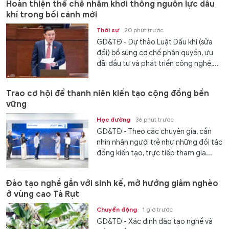
Hoàn thiện thể chế nhằm khơi thông nguồn lực dầu
khí trong bối cảnh mới
Thời sự
20 phút trước
GD&TĐ - Dự thảo Luật Dầu khí (sửa
đổi) bổ sung cơ chế phân quyền, ưu
đãi đầu tư và phát triển công nghệ,...
Trao cơ hội để thanh niên kiến tạo cộng đồng bền
vững
Học đường
36 phút trước
GD&TĐ - Theo các chuyên gia, cần
nhìn nhận người trẻ như những đối tác
đồng kiến tạo, trực tiếp tham gia...
Đào tạo nghề gắn với sinh kế, mở hướng giảm nghèo
ở vùng cao Tà Rụt
Chuyển động
1 giờ trước
GD&TĐ - Xác định đào tạo nghề và