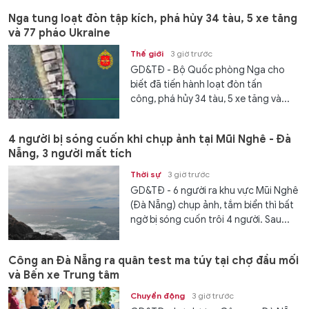
Nga tung loạt đòn tập kích, phá hủy 34 tàu, 5 xe tăng
và 77 pháo Ukraine
Thế giới
3 giờ trước
GD&TĐ - Bộ Quốc phòng Nga cho
biết đã tiến hành loạt đòn tấn
công, phá hủy 34 tàu, 5 xe tăng và...
4 người bị sóng cuốn khi chụp ảnh tại Mũi Nghê - Đà
Nẵng, 3 người mất tích
Thời sự
3 giờ trước
GD&TĐ - 6 người ra khu vực Mũi Nghê
(Đà Nẵng) chụp ảnh, tắm biển thì bất
ngờ bị sóng cuốn trôi 4 người. Sau...
Công an Đà Nẵng ra quân test ma túy tại chợ đầu mối
và Bến xe Trung tâm
Chuyển động
3 giờ trước