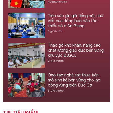
43 phút trước
Tiếp sức gìn giữ tiếng nói, chữ
viết của đồng bào dân tộc
thiểu số ở An Giang
1 giờ trước
Tháo gỡ khó khăn, nâng cao
chất lượng giáo dục bền vững
khu vực ĐBSCL
2 giờ trước
Đào tạo nghề sát thực tiễn,
mở sinh kế bền vững cho lao
động vùng biên Đức Cơ
5 giờ trước
TIN TIÊU ĐIỂM