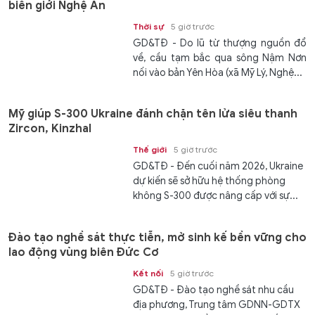
biên giới Nghệ An
Thời sự
5 giờ trước
GD&TĐ - Do lũ từ thượng nguồn đổ
về, cầu tạm bắc qua sông Nậm Nơn
nối vào bản Yên Hòa (xã Mỹ Lý, Nghệ...
Mỹ giúp S-300 Ukraine đánh chặn tên lửa siêu thanh
Zircon, Kinzhal
Thế giới
5 giờ trước
GD&TĐ - Đến cuối năm 2026, Ukraine
dự kiến ​​sẽ sở hữu hệ thống phòng
không S-300 được nâng cấp với sự...
Đào tạo nghề sát thực tiễn, mở sinh kế bền vững cho
lao động vùng biên Đức Cơ
Kết nối
5 giờ trước
GD&TĐ - Đào tạo nghề sát nhu cầu
địa phương, Trung tâm GDNN-GDTX