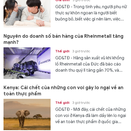
GD&TĐ - Trong tình yêu, người phụ nữ
thực sự khôn ngoan là người biết
buông bỏ, biết việc gì nên làm, việc...
Nguyên do doanh số bán hàng của Rheinmetall tăng
mạnh?
Thế giới
3 giờ trước
GD&TĐ - Hãng sản xuất vũ khí khổng
lồ Rheinmetall của Đức đã báo cáo
doanh thu quý II tăng gần 70%, và...
Kenya: Cái chết của những con voi gây lo ngại về an
toàn thực phẩm
Thế giới
3 giờ trước
GD&TĐ - Mới đây, cái chết của những
con voi ở Kenya đã làm dấy lên lo ngại
về an toàn thực phẩm ở quốc gia...