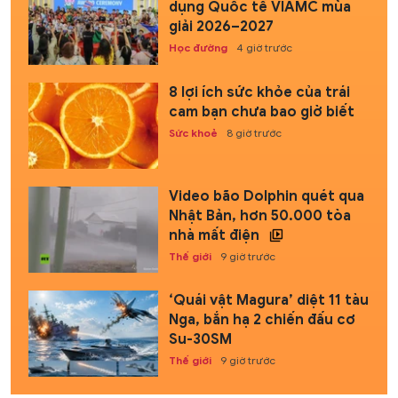
dụng Quốc tế VIAMC mùa
giải 2026–2027
Học đường
4 giờ trước
8 lợi ích sức khỏe của trái
cam bạn chưa bao giờ biết
Sức khoẻ
8 giờ trước
Video bão Dolphin quét qua
Nhật Bản, hơn 50.000 tòa
nhà mất điện
Thế giới
9 giờ trước
‘Quái vật Magura’ diệt 11 tàu
Nga, bắn hạ 2 chiến đấu cơ
Su-30SM
Thế giới
9 giờ trước