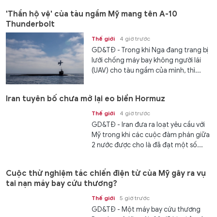
'Thần hộ vệ' của tàu ngầm Mỹ mang tên A-10
Thunderbolt
Thế giới
4 giờ trước
GD&TĐ - Trong khi Nga đang trang bị
lưới chống máy bay không người lái
(UAV) cho tàu ngầm của mình, thì...
Iran tuyên bố chưa mở lại eo biển Hormuz
Thế giới
4 giờ trước
GD&TĐ - Iran đưa ra loạt yêu cầu với
Mỹ trong khi các cuộc đàm phán giữa
2 nước được cho là đã đạt một số...
Cuộc thử nghiệm tác chiến điện tử của Mỹ gây ra vụ
tai nạn máy bay cứu thương?
Thế giới
5 giờ trước
GD&TĐ - Một máy bay cứu thương