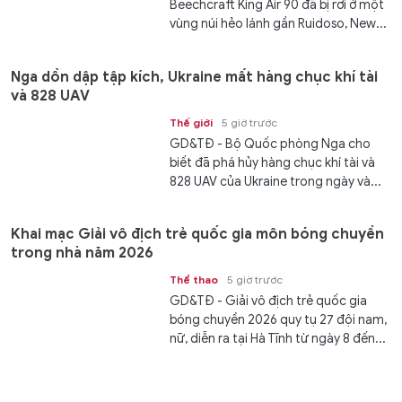
Beechcraft King Air 90 đã bị rơi ở một
vùng núi hẻo lánh gần Ruidoso, New...
Nga dồn dập tập kích, Ukraine mất hàng chục khí tài
và 828 UAV
Thế giới
5 giờ trước
GD&TĐ - Bộ Quốc phòng Nga cho
biết đã phá hủy hàng chục khí tài và
828 UAV của Ukraine trong ngày và...
Khai mạc Giải vô địch trẻ quốc gia môn bóng chuyền
trong nhà năm 2026
Thể thao
5 giờ trước
GD&TĐ - Giải vô địch trẻ quốc gia
bóng chuyền 2026 quy tụ 27 đội nam,
nữ, diễn ra tại Hà Tĩnh từ ngày 8 đến...
F-16 Ukraine bắn hạ 38 tên lửa hành trình trong cuộc