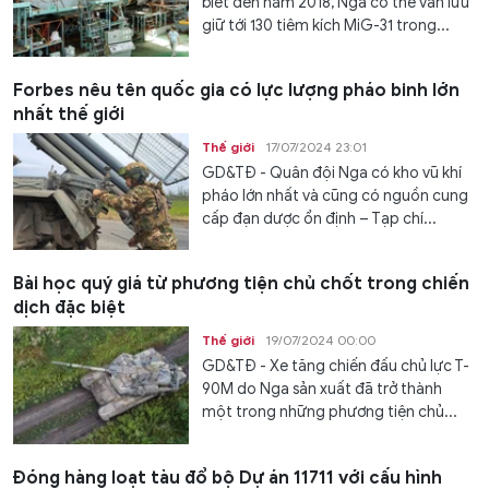
biết đến năm 2018, Nga có thể vẫn lưu
giữ tới 130 tiêm kích MiG-31 trong...
Forbes nêu tên quốc gia có lực lượng pháo binh lớn
nhất thế giới
Thế giới
17/07/2024 23:01
GD&TĐ - Quân đội Nga có kho vũ khí
pháo lớn nhất và cũng có nguồn cung
cấp đạn dược ổn định – Tạp chí...
Bài học quý giá từ phương tiện chủ chốt trong chiến
dịch đặc biệt
Thế giới
19/07/2024 00:00
GD&TĐ - Xe tăng chiến đấu chủ lực T-
90M do Nga sản xuất đã trở thành
một trong những phương tiện chủ...
Đóng hàng loạt tàu đổ bộ Dự án 11711 với cấu hình