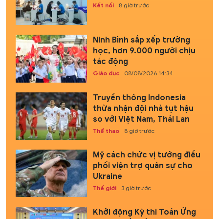
Kết nối
8 giờ trước
Ninh Bình sắp xếp trường
học, hơn 9.000 người chịu
tác động
Giáo dục
08/08/2026 14:34
Truyền thông Indonesia
thừa nhận đội nhà tụt hậu
so với Việt Nam, Thái Lan
Thể thao
8 giờ trước
Mỹ cách chức vị tướng điều
phối viện trợ quân sự cho
Ukraine
Thế giới
3 giờ trước
Khởi động Kỳ thi Toán Ứng