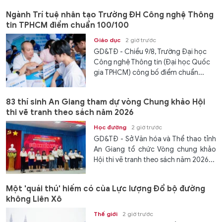
Ngành Trí tuệ nhân tạo Trường ĐH Công nghệ Thông
tin TPHCM điểm chuẩn 100/100
Giáo dục
2 giờ trước
GD&TĐ - Chiều 9/8, Trường Đại học
Công nghệ Thông tin (Đại học Quốc
gia TPHCM) công bố điểm chuẩn...
83 thí sinh An Giang tham dự vòng Chung khảo Hội
thi vẽ tranh theo sách năm 2026
Học đường
2 giờ trước
GD&TĐ - Sở Văn hóa và Thể thao tỉnh
An Giang tổ chức Vòng chung khảo
Hội thi vẽ tranh theo sách năm 2026...
Một 'quái thú' hiếm có của Lực lượng Đổ bộ đường
không Liên Xô
Thế giới
2 giờ trước