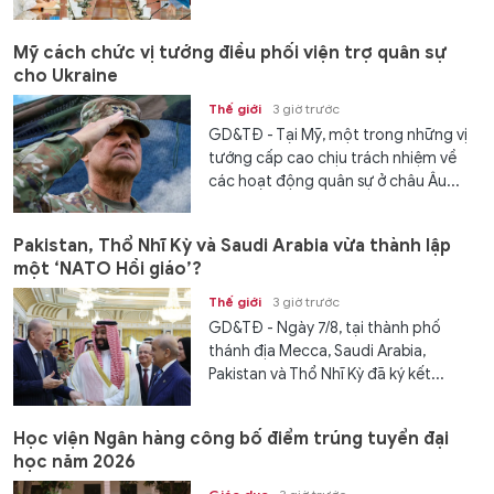
Mỹ cách chức vị tướng điều phối viện trợ quân sự
cho Ukraine
Thế giới
3 giờ trước
GD&TĐ - Tại Mỹ, một trong những vị
tướng cấp cao chịu trách nhiệm về
các hoạt động quân sự ở châu Âu...
Pakistan, Thổ Nhĩ Kỳ và Saudi Arabia vừa thành lập
một ‘NATO Hồi giáo’?
Thế giới
3 giờ trước
GD&TĐ - Ngày 7/8, tại thành phố
thánh địa Mecca, Saudi Arabia,
Pakistan và Thổ Nhĩ Kỳ đã ký kết...
Học viện Ngân hàng công bố điểm trúng tuyển đại
học năm 2026