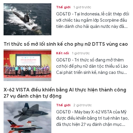
Thế giới
1 giờ trước
GD&TĐ - Tại Indonesia, lễ cắt thép đối
với chiếc tàu ngầm lớp Scorpène đầu
tiên dành cho hải quân nước này đã...
Tri thức số mở lối sinh kế cho phụ nữ DTTS vùng cao
Kết nối
1 giờ trước
GD&TĐ - Tri thức số đang mở thêm
cơ hội để phụ nữ dân tộc thiểu số Lào
Cai phát triển sinh kế, nâng cao thu...
X-62 VISTA điều khiển bằng AI thực hiện thành công
27 vụ đánh chặn tự động
Thế giới
2 giờ trước
GD&TĐ - Máy bay X-62 VISTA của Mỹ
được điều khiển bằng trí tuệ nhân tạo,
đã thực hiện 27 vụ đánh chặn mục...