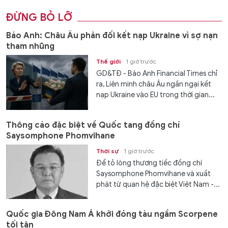
ĐỪNG BỎ LỠ
Báo Anh: Châu Âu phản đối kết nạp Ukraine vì sợ nạn
tham nhũng
Thế giới
1 giờ trước
GD&TĐ - Báo Anh Financial Times chỉ
ra, Liên minh châu Âu ngần ngại kết
nạp Ukraine vào EU trong thời gian...
Thông cáo đặc biệt về Quốc tang đồng chí
Saysomphone Phomvihane
Thời sự
1 giờ trước
Để tỏ lòng thương tiếc đồng chí
Saysomphone Phomvihane và xuất
phát từ quan hệ đặc biệt Việt Nam -...
Quốc gia Đông Nam Á khởi đóng tàu ngầm Scorpene
tối tân