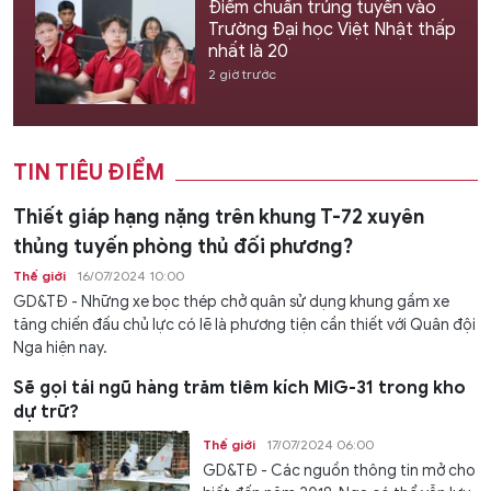
Điểm chuẩn trúng tuyển vào
Trường Đại học Việt Nhật thấp
nhất là 20
2 giờ trước
TIN TIÊU ĐIỂM
Thiết giáp hạng nặng trên khung T-72 xuyên
thủng tuyến phòng thủ đối phương?
Thế giới
16/07/2024 10:00
GD&TĐ - Những xe bọc thép chở quân sử dụng khung gầm xe
tăng chiến đấu chủ lực có lẽ là phương tiện cần thiết với Quân đội
Nga hiện nay.
Sẽ gọi tái ngũ hàng trăm tiêm kích MiG-31 trong kho
dự trữ?
Thế giới
17/07/2024 06:00
GD&TĐ - Các nguồn thông tin mở cho