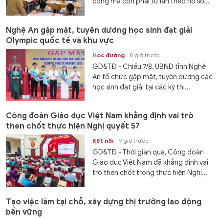
công mà còn phải tự lần theo hồ sơ...
Nghệ An gặp mặt, tuyên dương học sinh đạt giải
Olympic quốc tế và khu vực
Học đường
8 giờ trước
GD&TĐ - Chiều 7/8, UBND tỉnh Nghệ
An tổ chức gặp mặt, tuyên dương các
học sinh đạt giải tại các kỳ thi...
Công đoàn Giáo dục Việt Nam khẳng định vai trò
then chốt thực hiện Nghị quyết 57
Kết nối
9 giờ trước
GD&TĐ - Thời gian qua, Công đoàn
Giáo dục Việt Nam đã khẳng định vai
trò then chốt trong thực hiện Nghị...
Tạo việc làm tại chỗ, xây dựng thị trường lao động
bền vững