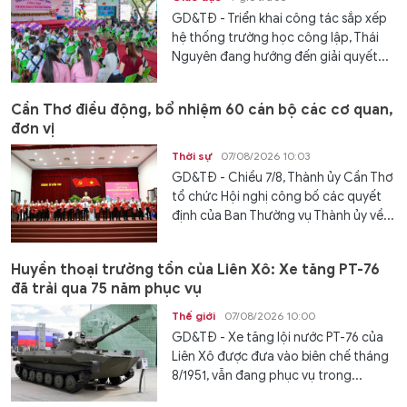
GD&TĐ - Triển khai công tác sắp xếp
hệ thống trường học công lập, Thái
Nguyên đang hướng đến giải quyết...
Cần Thơ điều động, bổ nhiệm 60 cán bộ các cơ quan,
đơn vị
Thời sự
07/08/2026 10:03
GD&TĐ - Chiều 7/8, Thành ủy Cần Thơ
tổ chức Hội nghị công bố các quyết
định của Ban Thường vụ Thành ủy về...
Huyền thoại trường tồn của Liên Xô: Xe tăng PT-76
đã trải qua 75 năm phục vụ
Thế giới
07/08/2026 10:00
GD&TĐ - Xe tăng lội nước PT-76 của
Liên Xô được đưa vào biên chế tháng
8/1951, vẫn đang phục vụ trong...