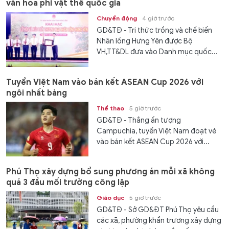
văn hóa phi vật thể quốc gia
Chuyển động
4 giờ trước
GD&TĐ - Tri thức trồng và chế biến
Nhãn lồng Hưng Yên được Bộ
VH,TT&DL đưa vào Danh mục quốc...
Tuyển Việt Nam vào bán kết ASEAN Cup 2026 với
ngôi nhất bảng
Thể thao
5 giờ trước
GD&TĐ - Thắng ấn tượng
Campuchia, tuyển Việt Nam đoạt vé
vào bán kết ASEAN Cup 2026 với...
Phú Thọ xây dựng bổ sung phương án mỗi xã không
quá 3 đầu mối trường công lập
Giáo dục
5 giờ trước
GD&TĐ - Sở GD&ĐT Phú Thọ yêu cầu
các xã, phường khẩn trương xây dựng