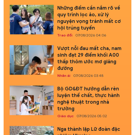
Những điểm cần nắm rõ về
quy trình lọc ảo, xử lý
nguyện vọng tránh mất cơ
hội trúng tuyển
Trao đổi
07/08/2026 04:06
Vượt nỗi đau mất cha, nam
sinh đạt 29 điểm khối A00
thấp thỏm ước mơ giảng
đường
Nhân ái
07/08/2026 03:48
Bộ GD&ĐT hướng dẫn rèn
luyện thể chất, thực hành
nghệ thuật trong nhà
trường
Giáo dục
07/08/2026 05:02
Nga thành lập Lữ đoàn đặc