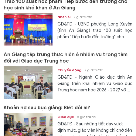
Trao 100 suất học phẩm Tiếp bước đến trường cho
học sinh khó khăn ở An Giang
Nhân ái
7 giờ trước
GD&TĐ - UBND phường Long Xuyên
(tỉnh An Giang) trao 100 suất học
phẩm "Tiếp bước đến trường" cho...
An Giang tập trung thực hiện 6 nhiệm vụ trọng tâm
đối với Giáo dục Trung học
Chuyển động
7 giờ trước
GD&TĐ - Ngành Giáo dục tỉnh An
Giang triển khai nhiệm vụ Giáo dục
Trung học năm học 2026 - 2027 với...
Khoản nợ sau bục giảng: Biết đòi ai?
Giáo dục
8 giờ trước
GD&TĐ - Sau những tiết dạy vượt
định mức, giáo viên không chỉ chờ tiền