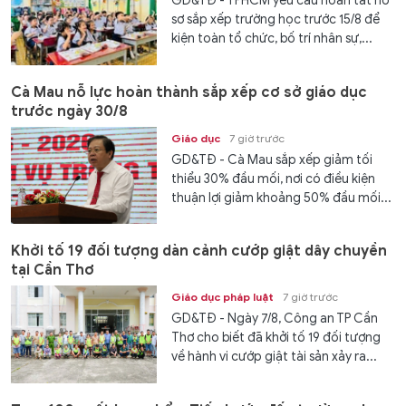
GD&TĐ - TPHCM yêu cầu hoàn tất hồ
sơ sắp xếp trường học trước 15/8 để
kiện toàn tổ chức, bố trí nhân sự,...
Cà Mau nỗ lực hoàn thành sắp xếp cơ sở giáo dục
trước ngày 30/8
Giáo dục
7 giờ trước
GD&TĐ - Cà Mau sắp xếp giảm tối
thiểu 30% đầu mối, nơi có điều kiện
thuận lợi giảm khoảng 50% đầu mối...
Khởi tố 19 đối tượng dàn cảnh cướp giật dây chuyền
tại Cần Thơ
Giáo dục pháp luật
7 giờ trước
GD&TĐ - Ngày 7/8, Công an TP Cần
Thơ cho biết đã khởi tố 19 đối tượng
về hành vi cướp giật tài sản xảy ra...