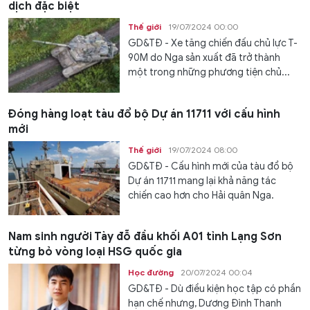
dịch đặc biệt
Thế giới
19/07/2024 00:00
GD&TĐ - Xe tăng chiến đấu chủ lực T-
90M do Nga sản xuất đã trở thành
một trong những phương tiện chủ...
Đóng hàng loạt tàu đổ bộ Dự án 11711 với cấu hình
mới
Thế giới
19/07/2024 08:00
GD&TĐ - Cấu hình mới của tàu đổ bộ
Dự án 11711 mang lại khả năng tác
chiến cao hơn cho Hải quân Nga.
Nam sinh người Tày đỗ đầu khối A01 tỉnh Lạng Sơn
từng bỏ vòng loại HSG quốc gia
Học đường
20/07/2024 00:04
GD&TĐ - Dù điều kiện học tập có phần
hạn chế nhưng, Dương Đình Thanh