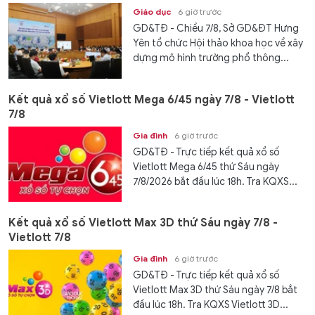
Giáo dục
6 giờ trước
GD&TĐ - Chiều 7/8, Sở GD&ĐT Hưng
Yên tổ chức Hội thảo khoa học về xây
dựng mô hình trường phổ thông...
Kết quả xổ số Vietlott Mega 6/45 ngày 7/8 - Vietlott
7/8
Gia đình
6 giờ trước
GD&TĐ - Trực tiếp kết quả xổ số
Vietlott Mega 6/45 thứ Sáu ngày
7/8/2026 bắt đầu lúc 18h. Tra KQXS...
Kết quả xổ số Vietlott Max 3D thứ Sáu ngày 7/8 -
Vietlott 7/8
Gia đình
6 giờ trước
GD&TĐ - Trực tiếp kết quả xổ số
Vietlott Max 3D thứ Sáu ngày 7/8 bắt
đầu lúc 18h. Tra KQXS Vietlott 3D...