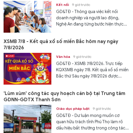
Kết nối
9 giờ trước
GD&TĐ - Thông qua việc kết nối
doanh nghiệp và người lao động,
Nghệ An đang từng bước hiện thực...
XSMB 7/8 - Kết quả xổ số miền Bắc hôm nay ngày
7/8/2026
Văn hóa
9 giờ trước
GD&TĐ - XSMB 7/8/2026. Trực tiếp
KQXSMB ngày 7/8. Kết quả xổ số miền
Bắc thứ Sáu ngày 7/8/2026 được...
'Lùm xùm' công tác quy hoạch cán bộ tại Trung tâm
GDNN-GDTX Thanh Sơn
Giáo dục pháp luật
9 giờ trước
GD&TĐ - Dư luận mong muốn cơ
quan hữu trách tỉnh Phú Thọ làm rõ
dấu hiệu bất thường trong công tác...