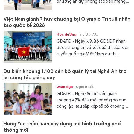
phương án dự phòng sắp xếp mạng...
Việt Nam giành 7 huy chương tại Olympic Trí tuệ nhân
tạo quốc tế 2026
Học đường
5 giờ trước
GD&TĐ - Ngày 7/8, Bộ GD&ĐT nhận
được thông tin về kết quả thi của Đội
tuyển quốc gia Việt Nam dự thi...
Dự kiến khoảng 1.100 cán bộ quản lý tại Nghệ An trở
lại công tác giảng dạy
Giáo dục
6 giờ trước
GD&TĐ - Nghệ An dự kiến giảm
khoảng 47% đầu mối cơ sở giáo dục
công lập, sau sắp xếp sẽ có khoảng...
Hưng Yên thảo luận xây dựng mô hình trường phổ
thông mới