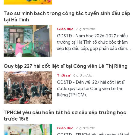
Tạo sự minh bạch trong công tác tuyển sinh đầu cấp
tại Hà Tĩnh
Giáo dục
6 giờ trước
GD&TĐ - Năm học 2026-2027, nhiều
trường tại Hà Tĩnh tổ chức bốc thăm
xếp lớp đầu cấp, góp phần bảo đảm...
Quy tập 227 hài cốt liệt sĩ tại Công viên Lê Thị Riêng
Thời sự
6 giờ trước
GD&TĐ - Đến 7/8, 227 hài cốt liệt sĩ
được quy tập tại Công viên Lê Thị
Riêng (TPHCM).
TPHCM yêu cầu hoàn tất hồ sơ sắp xếp trường học
trước 15/8
Giáo dục
6 giờ trước