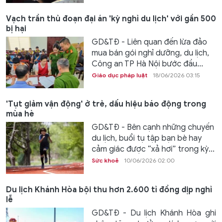
Vạch trần thủ đoạn đại án 'kỳ nghỉ du lịch' với gần 500
bị hại
GD&TĐ - Liên quan đến lừa đảo
mua bán gói nghỉ dưỡng, du lịch,
Công an TP Hà Nội bước đầu...
Giáo dục pháp luật
18/06/2026 03:15
'Tụt giảm vận động' ở trẻ, dấu hiệu báo động trong
mùa hè
GD&TĐ - Bên cạnh những chuyến
du lịch, buổi tụ tập bạn bè hay
cảm giác được “xả hơi” trong kỳ...
Sức khoẻ
10/06/2026 02:00
Du lịch Khánh Hòa bội thu hơn 2.600 tỉ đồng dịp nghỉ
lễ
GD&TĐ - Du lịch Khánh Hòa ghi