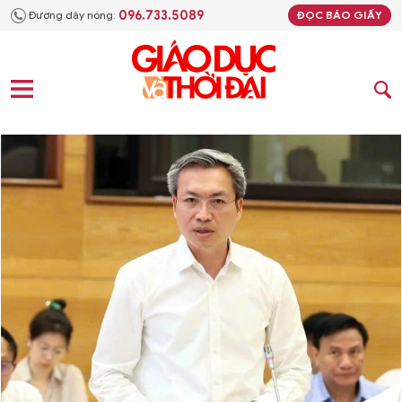
096.733.5089
Đường dây nóng:
ĐỌC BÁO GIẤY