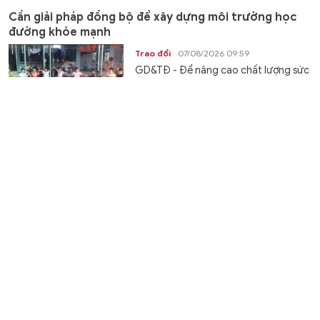
Cần giải pháp đồng bộ để xây dựng môi trường học
đường khỏe mạnh
Trao đổi
07/08/2026 09:59
GD&TĐ - Để nâng cao chất lượng sức
khỏe học đường, cần đồng bộ nhiều
giải pháp, tăng phối hợp giữa nhà...
Ghi nhận công lao những 'người gieo mầm' từ gian
khó
Trao đổi
07/08/2026 09:43
GD&TĐ - Đề xuất trợ cấp từ 6,5 triệu
đồng cho giáo viên mầm non đã nghỉ
công tác nhưng chưa được hưởng...
XSMT 7/8 - Kết quả xổ số miền Trung hôm nay ngày
7/8/2026
Văn hóa
07/08/2026 09:42