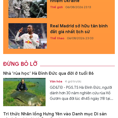
nhiệm Ukraine
Thế giới
06/08/2026 23:13
Real Madrid sở hữu tân binh
đắt giá nhất lịch sử
Thể thao
06/08/2026 23:03
ĐỪNG BỎ LỠ
Nhà ‘rùa học’ Hà Đình Đức qua đời ở tuổi 86
Văn hóa
4 giờ trước
GD&TĐ - PGS.TS Hà Đình Đức, người
dành hơn 30 năm nghiên cứu rùa Hồ
Gươm qua đời lúc 4h45 ngày 7/8 tại...
Tri thức Nhãn lồng Hưng Yên vào Danh mục Di sản