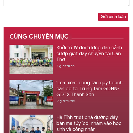
Gửi bình luận
CÙNG CHUYÊN MỤC
Khởi tố 19 đối tượng dàn cảnh
cướp giật dây chuyền tại Cần
Thơ
7 giờ trước
'Lùm xùm' công tác quy hoạch
cán bộ tại Trung tâm GDNN-
GDTX Thanh Sơn
9 giờ trước
Hà Tĩnh triệt phá đường dây
bán ma túy ‘cỏ’ nhắm vào học
sinh và công nhân