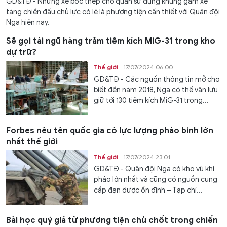
GD&TĐ - Những xe bọc thép chở quân sử dụng khung gầm xe
tăng chiến đấu chủ lực có lẽ là phương tiện cần thiết với Quân đội
Nga hiện nay.
Sẽ gọi tái ngũ hàng trăm tiêm kích MiG-31 trong kho
dự trữ?
Thế giới
17/07/2024 06:00
GD&TĐ - Các nguồn thông tin mở cho
biết đến năm 2018, Nga có thể vẫn lưu
giữ tới 130 tiêm kích MiG-31 trong...
Forbes nêu tên quốc gia có lực lượng pháo binh lớn
nhất thế giới
Thế giới
17/07/2024 23:01
GD&TĐ - Quân đội Nga có kho vũ khí
pháo lớn nhất và cũng có nguồn cung
cấp đạn dược ổn định – Tạp chí...
Bài học quý giá từ phương tiện chủ chốt trong chiến