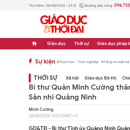
096.73
Thứ Năm, 06/08/2026 - 23:12
Đường dây nóng:
Giáo dục
Thời sự
Giáo dục pháp l
Sự kiện
hống văn bản quy phạm pháp luật
#Thực học - Thực nghiệp
#Tổng rà soát hệ
THỜI SỰ
Xã hội
Giáo dục Đô thị
Chí
Bí thư Quản Minh Cường thăm
Sản nhi Quảng Ninh
Minh Cương
28/05/2026 11:00 (GMT+7)
GD&TĐ - Bí thư Tỉnh ủy Quảng Ninh Quản