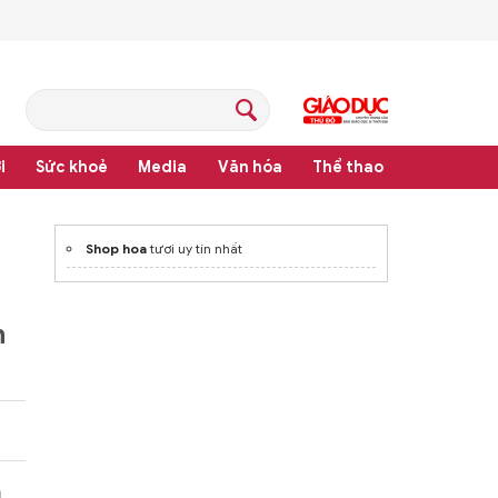
i
Sức khoẻ
Media
Văn hóa
Thể thao
hệ thống văn bản quy phạm pháp luật
Shop hoa
tươi uy tín nhất
n
h