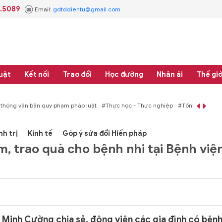
3.5089
Email:
gdtddientu@gmail.com
uật
Kết nối
Trao đổi
Học đường
Nhân ái
Thế giớ
 thống văn bản quy phạm pháp luật
#Thực học - Thực nghiệp
#Tổng rà soát 
nh trị
Kinh tế
Góp ý sửa đổi Hiến pháp
, trao quà cho bệnh nhi tại Bệnh việ
 Minh Cường chia sẻ, động viên các gia đình có bện