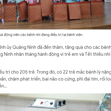
à động viên các bệnh nhi đang điều trị tại bệnh viện.
Tỉnh ủy Quảng Ninh đã đến thăm, tặng quà cho các bện
ng Ninh nhân tháng hành động vì trẻ em và Tết thiếu nhi
u trị cho 205 trẻ. Trong đó, có 22 trẻ mắc bệnh lý nặn
ần, chậm phát triển, bại não co cứng, phì đại tim, rối l
yền…