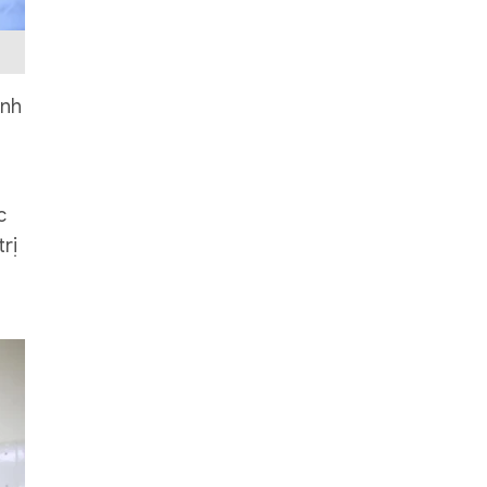
inh
c
rị