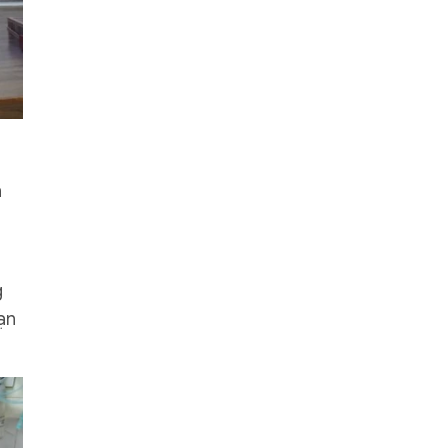
h
g
oạn