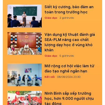
Siết kỷ cương, bảo đảm an
toàn trong trường học
Giáo dục
2 giờ trước
Vận dụng kỹ thuật đánh giá
SEA-PLM nâng cao chất
lượng dạy học ở vùng khó
khăn
Giáo dục
5 giờ trước
Mở rộng cơ hội việc làm từ
đào tạo nghề ngắn hạn
Kết nối
08/08/2026 23:30
Ninh Bình sắp xếp trường
học, hơn 9.000 người chịu
tác động