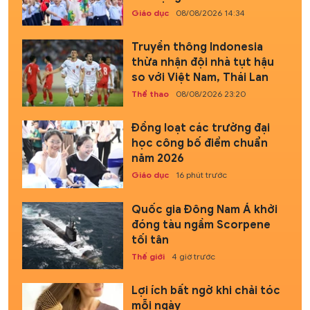
Giáo dục
08/08/2026 14:34
Truyền thông Indonesia
thừa nhận đội nhà tụt hậu
so với Việt Nam, Thái Lan
Thể thao
08/08/2026 23:20
Đồng loạt các trường đại
học công bố điểm chuẩn
năm 2026
Giáo dục
16 phút trước
Quốc gia Đông Nam Á khởi
đóng tàu ngầm Scorpene
tối tân
Thế giới
4 giờ trước
Lợi ích bất ngờ khi chải tóc
mỗi ngày