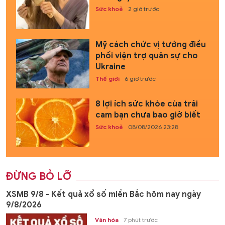
Sức khoẻ
2 giờ trước
Mỹ cách chức vị tướng điều
phối viện trợ quân sự cho
Ukraine
Thế giới
6 giờ trước
8 lợi ích sức khỏe của trái
cam bạn chưa bao giờ biết
Sức khoẻ
08/08/2026 23:28
ĐỪNG BỎ LỠ
XSMB 9/8 - Kết quả xổ số miền Bắc hôm nay ngày
9/8/2026
Văn hóa
7 phút trước