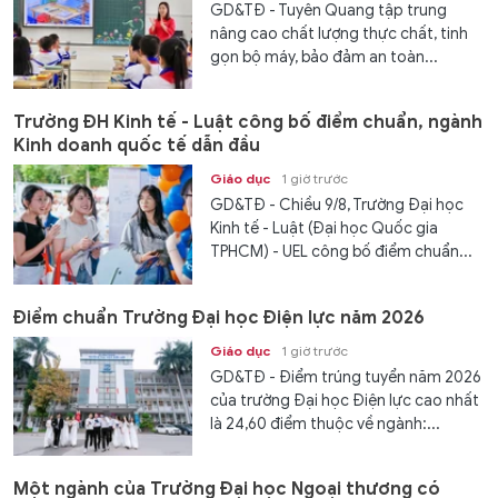
GD&TĐ - Tuyên Quang tập trung
nâng cao chất lượng thực chất, tinh
gọn bộ máy, bảo đảm an toàn...
Trường ĐH Kinh tế - Luật công bố điểm chuẩn, ngành
Kinh doanh quốc tế dẫn đầu
Giáo dục
1 giờ trước
GD&TĐ - Chiều 9/8, Trường Đại học
Kinh tế - Luật (Đại học Quốc gia
TPHCM) - UEL công bố điểm chuẩn...
Điểm chuẩn Trường Đại học Điện lực năm 2026
Giáo dục
1 giờ trước
GD&TĐ - Điểm trúng tuyển năm 2026
của trường Đại học Điện lực cao nhất
là 24,60 điểm thuộc về ngành:...
Một ngành của Trường Đại học Ngoại thương có