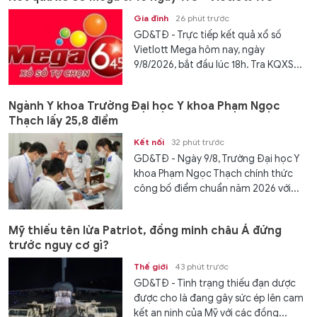
Gia đình
26 phút trước
GD&TĐ - Trực tiếp kết quả xổ số
Vietlott Mega hôm nay, ngày
9/8/2026, bắt đầu lúc 18h. Tra KQXS...
Ngành Y khoa Trường Đại học Y khoa Phạm Ngọc
Thạch lấy 25,8 điểm
Kết nối
32 phút trước
GD&TĐ - Ngày 9/8, Trường Đại học Y
khoa Phạm Ngọc Thạch chính thức
công bố điểm chuẩn năm 2026 với...
Mỹ thiếu tên lửa Patriot, đồng minh châu Á đứng
trước nguy cơ gì?
Thế giới
43 phút trước
GD&TĐ - Tình trạng thiếu đạn dược
được cho là đang gây sức ép lên cam
kết an ninh của Mỹ với các đồng...