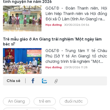
tình nguyện hè năm 2026
GD&TĐ - Đoàn Thanh niên, Hội
Liên hiệp Thanh niên và Hội đồng
Đội xã Ô Lâm (tỉnh An Giang) ra...
Học đường
30/05/2026 04:56
Trẻ mẫu giáo ở An Giang trải nghiệm 'Một ngày làm
bác sĩ'
GD&TĐ - Trung tâm Y tế Châu
Phú (Sở Y tế An Giang) tổ chức
chương trình trải nghiệm “Một...
Học đường
23/05/2026 11:28
Chia sẻ
An Giang
trẻ em
đuối nước