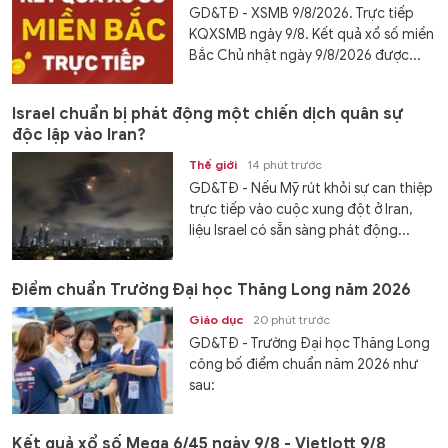
GD&TĐ - XSMB 9/8/2026. Trực tiếp
KQXSMB ngày 9/8. Kết quả xổ số miền
Bắc Chủ nhật ngày 9/8/2026 được...
Israel chuẩn bị phát động một chiến dịch quân sự
độc lập vào Iran?
Thế giới
14 phút trước
GD&TĐ - Nếu Mỹ rút khỏi sự can thiệp
trực tiếp vào cuộc xung đột ở Iran,
liệu Israel có sẵn sàng phát động...
Điểm chuẩn Trường Đại học Thăng Long năm 2026
Giáo dục
20 phút trước
GD&TĐ - Trường Đại học Thăng Long
công bố điểm chuẩn năm 2026 như
sau:
Kết quả xổ số Mega 6/45 ngày 9/8 - Vietlott 9/8