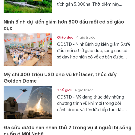
tích gần 5.000ha. Thời điểm này,...
Ninh Bình dự kiến giảm hơn 800 đầu mối cơ sở giáo
dục
Giáo dục
4 giờ trước
GD&TĐ - Ninh Bình dự kiến giảm 57,1%
đầu mối cơ sở giáo dục, song các cơ
sở dạy học hiện có về cơ bản được...
Mỹ chi 400 triệu USD cho vũ khí laser, thúc đẩy
Golden Dome
Thế giới
4 giờ trước
GD&TĐ - Mỹ đang thúc đẩy những
chương trình vũ khí mới trong bối
cảnh drone và tên lửa tiếp tục đặt...
Đã cứu được nạn nhân thứ 2 trong vụ 4 người bị sóng
cuốn ở Mũi Nghê