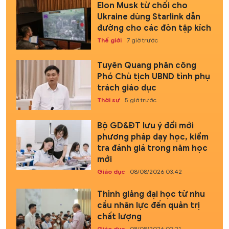
Elon Musk từ chối cho
Ukraine dùng Starlink dẫn
đường cho các đòn tập kích
Thế giới
7 giờ trước
Tuyên Quang phân công
Phó Chủ tịch UBND tỉnh phụ
trách giáo dục
Thời sự
5 giờ trước
Bộ GD&ĐT lưu ý đổi mới
phương pháp dạy học, kiểm
tra đánh giá trong năm học
mới
Giáo dục
08/08/2026 03:42
Thỉnh giảng đại học từ nhu
cầu nhân lực đến quản trị
chất lượng
Giáo dục
08/08/2026 02:21