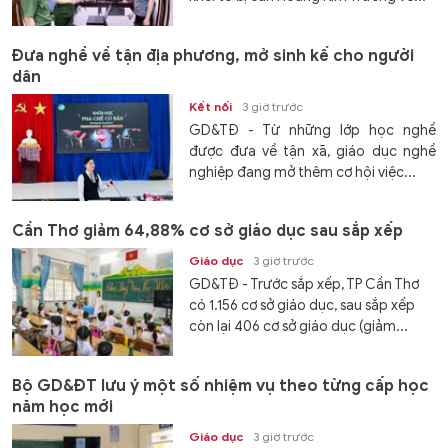
Đưa nghề về tận địa phương, mở sinh kế cho người
dân
Kết nối
3 giờ trước
GD&TĐ - Từ những lớp học nghề
được đưa về tận xã, giáo dục nghề
nghiệp đang mở thêm cơ hội việc...
Cần Thơ giảm 64,88% cơ sở giáo dục sau sắp xếp
Giáo dục
3 giờ trước
GD&TĐ - Trước sắp xếp, TP Cần Thơ
có 1.156 cơ sở giáo dục, sau sắp xếp
còn lại 406 cơ sở giáo dục (giảm...
Bộ GD&ĐT lưu ý một số nhiệm vụ theo từng cấp học
năm học mới
Giáo dục
3 giờ trước