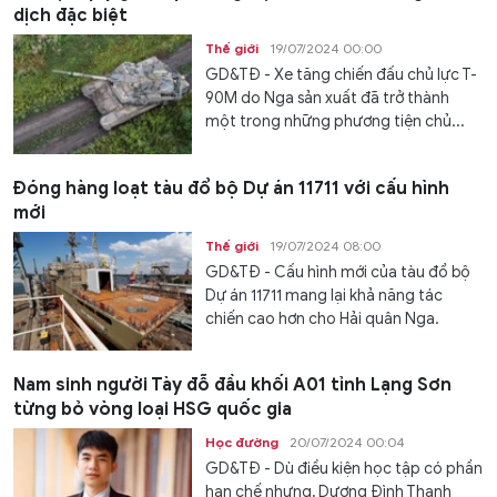
dịch đặc biệt
Thế giới
19/07/2024 00:00
GD&TĐ - Xe tăng chiến đấu chủ lực T-
90M do Nga sản xuất đã trở thành
một trong những phương tiện chủ...
Đóng hàng loạt tàu đổ bộ Dự án 11711 với cấu hình
mới
Thế giới
19/07/2024 08:00
GD&TĐ - Cấu hình mới của tàu đổ bộ
Dự án 11711 mang lại khả năng tác
chiến cao hơn cho Hải quân Nga.
Nam sinh người Tày đỗ đầu khối A01 tỉnh Lạng Sơn
từng bỏ vòng loại HSG quốc gia
Học đường
20/07/2024 00:04
GD&TĐ - Dù điều kiện học tập có phần
hạn chế nhưng, Dương Đình Thanh