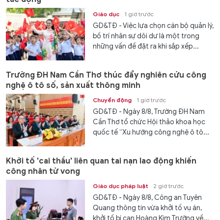
Giáo dục
1 giờ trước
GD&TĐ - Việc lựa chọn cán bộ quản lý,
bố trí nhân sự dôi dư là một trong
những vấn đề đặt ra khi sắp xếp...
Trường ĐH Nam Cần Thơ thúc đẩy nghiên cứu công
nghệ ô tô số, sản xuất thông minh
Chuyển động
1 giờ trước
GD&TĐ - Ngày 8/8, Trường ĐH Nam
Cần Thơ tổ chức Hội thảo khoa học
quốc tế “Xu hướng công nghệ ô tô...
Khởi tố 'cai thầu' liên quan tai nạn lao động khiến
công nhân tử vong
Giáo dục pháp luật
2 giờ trước
GD&TĐ - Ngày 8/8, Công an Tuyên
Quang thông tin vừa khởi tố vụ án,
khởi tố bị can Hoàng Kim Trường về...