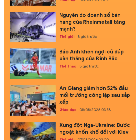
Nguyên do doanh số bán
hàng của Rheinmetall tăng
mạnh?
Thế giới
8 giờ trước
Báo Anh khen ngợi cú đúp
bàn thắng của Đình Bắc
Thể thao
8 giờ trước
An Giang giảm hơn 52% đầu
mối trường công lập sau sắp
xếp
Giáo dục
08/08/2026 03:38
Xung đột Nga-Ukraine: Bước
ngoặt khốn khổ đối với Kiev
Thế giới
07/08/2026 23:00