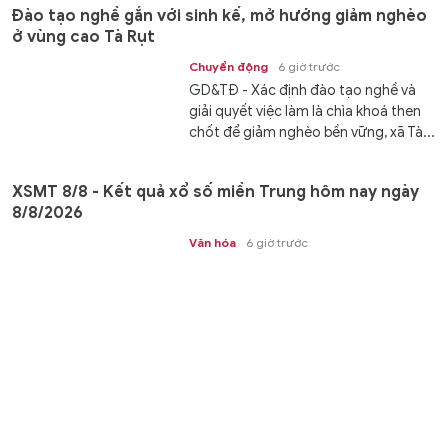
Đào tạo nghề gắn với sinh kế, mở hướng giảm nghèo
ở vùng cao Tà Rụt
Chuyển động
6 giờ trước
GD&TĐ - Xác định đào tạo nghề và
giải quyết việc làm là chìa khoá then
chốt để giảm nghèo bền vững, xã Tà...
XSMT 8/8 - Kết quả xổ số miền Trung hôm nay ngày
8/8/2026
Văn hóa
6 giờ trước
GD&TĐ - XSMT 8/8/2026. Kết quả xổ
số hôm nay ngày 8/8. Trực tiếp
KQXSMT 8/8. KQXSMT 8/8. Kết quả...
Tiếp sức gìn giữ tiếng nói, chữ viết của đồng bào dân
tộc thiểu số ở An Giang
Kết nối
6 giờ trước
GD&TĐ - An Giang hỗ trợ 30.000