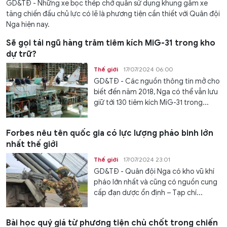
GD&TĐ - Những xe bọc thép chở quân sử dụng khung gầm xe
tăng chiến đấu chủ lực có lẽ là phương tiện cần thiết với Quân đội
Nga hiện nay.
Sẽ gọi tái ngũ hàng trăm tiêm kích MiG-31 trong kho
dự trữ?
Thế giới
17/07/2024 06:00
GD&TĐ - Các nguồn thông tin mở cho
biết đến năm 2018, Nga có thể vẫn lưu
giữ tới 130 tiêm kích MiG-31 trong...
Forbes nêu tên quốc gia có lực lượng pháo binh lớn
nhất thế giới
Thế giới
17/07/2024 23:01
GD&TĐ - Quân đội Nga có kho vũ khí
pháo lớn nhất và cũng có nguồn cung
cấp đạn dược ổn định – Tạp chí...
Bài học quý giá từ phương tiện chủ chốt trong chiến