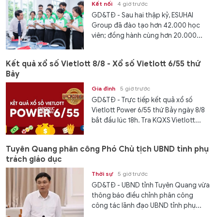
Kết nối
4 giờ trước
GD&TĐ - Sau hai thập kỷ, ESUHAI
Group đã đào tạo hơn 42.000 học
viên; đồng hành cùng hơn 20.000...
Kết quả xổ số Vietlott 8/8 - Xổ số Vietlott 6/55 thứ
Bảy
Gia đình
5 giờ trước
GD&TĐ - Trực tiếp kết quả xổ số
Vietlott Power 6/55 thứ Bảy ngày 8/8
bắt đầu lúc 18h. Tra KQXS Vietlott...
Tuyên Quang phân công Phó Chủ tịch UBND tỉnh phụ
trách giáo dục
Thời sự
5 giờ trước
GD&TĐ - UBND tỉnh Tuyên Quang vừa
thông báo điều chỉnh phân công
công tác lãnh đạo UBND tỉnh phụ...