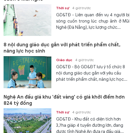
Thời sự
4 giờ trước
GD&TĐ - Liên quan đến vụ 4 người bị
sóng cuốn trong lúc chụp ảnh ở Mũi
Nghê (Đà Nẵng), lực lượng chức...
8 nội dung giáo dục gắn với phát triển phẩm chất,
năng lực học sinh
Giáo dục
4 giờ trước
GD&TĐ - Bộ GD&ĐT lưu ý tổ chức 8
nội dung giáo dục gắn với yêu cầu
phát triển phẩm chất, năng lực học...
Nghệ An đấu giá khu 'đất vàng' có giá khởi điểm hơn
824 tỷ đồng
Thời sự
4 giờ trước
GD&TĐ - Khu đất có diện tích hơn
3,7ha giáp 4 tuyến đường lớn, đang
được tỉnh Nghệ An đưa ra đấu giá...