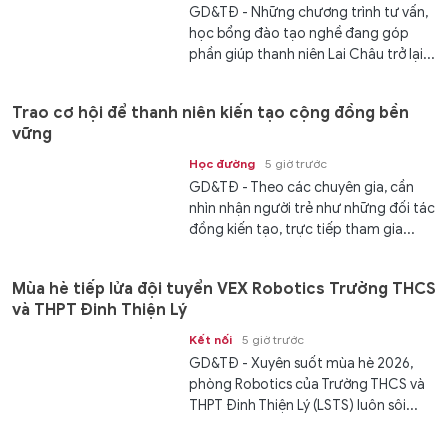
GD&TĐ - Những chương trình tư vấn,
học bổng đào tạo nghề đang góp
phần giúp thanh niên Lai Châu trở lại...
Trao cơ hội để thanh niên kiến tạo cộng đồng bền
vững
Học đường
5 giờ trước
GD&TĐ - Theo các chuyên gia, cần
nhìn nhận người trẻ như những đối tác
đồng kiến tạo, trực tiếp tham gia...
Mùa hè tiếp lửa đội tuyển VEX Robotics Trường THCS
và THPT Đinh Thiện Lý
Kết nối
5 giờ trước
GD&TĐ - ​​Xuyên suốt mùa hè 2026,
phòng Robotics của Trường THCS và
THPT Đinh Thiện Lý (LSTS) luôn sôi...