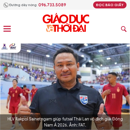
096.733.5089
Đường dây nóng:
ĐỌC BÁO GIẤY
HLV Rakpol Sainetngam giúp futsal Thái Lan vô địch giải Đông
Nam Á 2026. Ảnh: FAT.