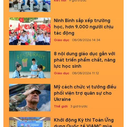
Kết nối
9 giờ trước
Ninh Bình sắp xếp trường
học, hơn 9.000 người chịu
tác động
Giáo dục
08/08/2026 14:34
8 nội dung giáo dục gắn với
phát triển phẩm chất, năng
lực học sinh
Giáo dục
08/08/2026 11:12
Mỹ cách chức vị tướng điều
phối viện trợ quân sự cho
Ukraine
Thế giới
3 giờ trước
Khởi động Kỳ thi Toán Ứng
dụng Quốc tế VIAMC mùa