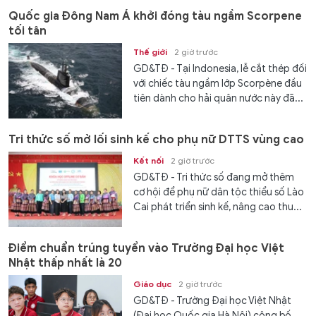
Quốc gia Đông Nam Á khởi đóng tàu ngầm Scorpene
tối tân
Thế giới
2 giờ trước
GD&TĐ - Tại Indonesia, lễ cắt thép đối
với chiếc tàu ngầm lớp Scorpène đầu
tiên dành cho hải quân nước này đã...
Tri thức số mở lối sinh kế cho phụ nữ DTTS vùng cao
Kết nối
2 giờ trước
GD&TĐ - Tri thức số đang mở thêm
cơ hội để phụ nữ dân tộc thiểu số Lào
Cai phát triển sinh kế, nâng cao thu...
Điểm chuẩn trúng tuyển vào Trường Đại học Việt
Nhật thấp nhất là 20
Giáo dục
2 giờ trước
GD&TĐ - Trường Đại học Việt Nhật
(Đại học Quốc gia Hà Nội) công bố