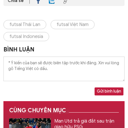
Chia sẻ
futsal Thái Lan
futsal Việt Nam
futsal Indonesia
BÌNH LUẬN
Gửi bình luận
CÙNG CHUYÊN MỤC
Man Utd trả giá đắt sau trận
giao hữu PSG