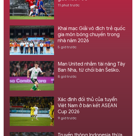
11 phút trước
Khai mạc Giải vô địch trẻ quốc
gia môn bóng chuyền trong
nhà năm 2026
5 giờ trước
Man United nhắm tài năng Tây
Ban Nha, từ chối bán Šeško.
8 giờ trước
Xác định đối thủ của tuyển
Việt Nam ở bán kết ASEAN
Cup 2026
9 giờ trước
Truyền thông Indonesia thừa