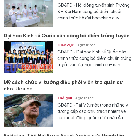
GD&TĐ - Hội đồng tuyển sinh Trường
ĐH Đại Nam công bố điểm chuẩn
chính thức hệ đại học chính quy...
Đại học Kinh tế Quốc dân công bố điểm trúng tuyển
Giáo dục
3 giờ trước
GD&TĐ - Đại học Kinh tế Quốc dân
chính thức công bố điểm chuẩn trúng
tuyển vào đại học chính quy năm...
Mỹ cách chức vị tướng điều phối viện trợ quân sự
cho Ukraine
Thế giới
3 giờ trước
GD&TĐ - Tại Mỹ, một trong những vị
tướng cấp cao chịu trách nhiệm về
các hoạt động quân sự ở châu Âu...
Pakistan, Thổ Nhĩ Kỳ và Saudi Arabia vừa thành lập