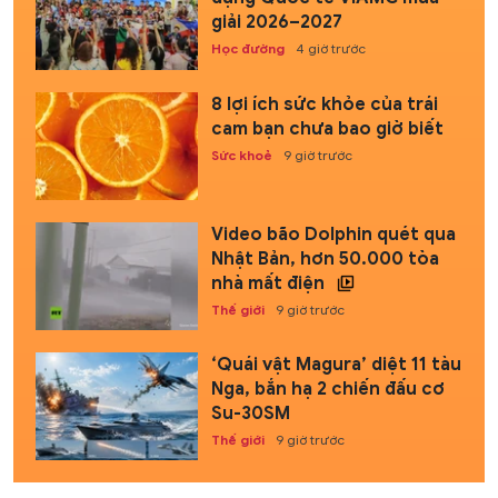
giải 2026–2027
Học đường
4 giờ trước
8 lợi ích sức khỏe của trái
cam bạn chưa bao giờ biết
Sức khoẻ
9 giờ trước
Video bão Dolphin quét qua
Nhật Bản, hơn 50.000 tòa
nhà mất điện
Thế giới
9 giờ trước
‘Quái vật Magura’ diệt 11 tàu
Nga, bắn hạ 2 chiến đấu cơ
Su-30SM
Thế giới
9 giờ trước