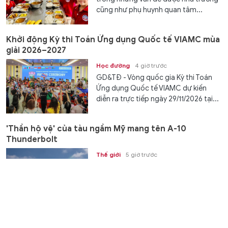
cũng như phụ huynh quan tâm...
Khởi động Kỳ thi Toán Ứng dụng Quốc tế VIAMC mùa
giải 2026–2027
Học đường
4 giờ trước
GD&TĐ - Vòng quốc gia Kỳ thi Toán
Ứng dụng Quốc tế VIAMC dự kiến
diễn ra trực tiếp ngày 29/11/2026 tại...
'Thần hộ vệ' của tàu ngầm Mỹ mang tên A-10
Thunderbolt
Thế giới
5 giờ trước
GD&TĐ - Trong khi Nga đang trang bị
lưới chống máy bay không người lái
(UAV) cho tàu ngầm của mình, thì...
Iran tuyên bố chưa mở lại eo biển Hormuz