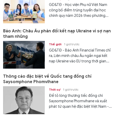
GD&TĐ - Học viện Phụ nữ Việt Nam
công bố điểm trúng tuyển đại học
chính quy năm 2026 theo phương...
Báo Anh: Châu Âu phản đối kết nạp Ukraine vì sợ nạn
tham nhũng
Thế giới
1 giờ trước
GD&TĐ - Báo Anh Financial Times chỉ
ra, Liên minh châu Âu ngần ngại kết
nạp Ukraine vào EU trong thời gian...
Thông cáo đặc biệt về Quốc tang đồng chí
Saysomphone Phomvihane
Thời sự
1 giờ trước
Để tỏ lòng thương tiếc đồng chí
Saysomphone Phomvihane và xuất
phát từ quan hệ đặc biệt Việt Nam -...