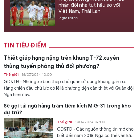
nhận đội nhà tụt hậu so với
Việt Nam, Thái Lan
9 giờ trước
TIN TIÊU ĐIỂM
Thiết giáp hạng nặng trên khung T-72 xuyên
thủng tuyến phòng thủ đối phương?
Thế giới
16/07/2024 10:00
GD&TĐ - Những xe bọc thép chở quân sử dụng khung gầm xe
tăng chiến đấu chủ lực có lẽ là phương tiện cần thiết với Quân đội
Nga hiện nay.
Sẽ gọi tái ngũ hàng trăm tiêm kích MiG-31 trong kho
dự trữ?
Thế giới
17/07/2024 06:00
GD&TĐ - Các nguồn thông tin mở cho
biết đến năm 2018, Nga có thể vẫn lưu