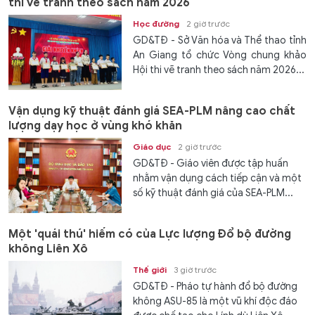
thi vẽ tranh theo sách năm 2026
Học đường
2 giờ trước
GD&TĐ - Sở Văn hóa và Thể thao tỉnh
An Giang tổ chức Vòng chung khảo
Hội thi vẽ tranh theo sách năm 2026...
Vận dụng kỹ thuật đánh giá SEA-PLM nâng cao chất
lượng dạy học ở vùng khó khăn
Giáo dục
2 giờ trước
GD&TĐ - Giáo viên được tập huấn
nhằm vận dụng cách tiếp cận và một
số kỹ thuật đánh giá của SEA-PLM...
Một 'quái thú' hiếm có của Lực lượng Đổ bộ đường
không Liên Xô
Thế giới
3 giờ trước
GD&TĐ - Pháo tự hành đổ bộ đường
không ASU-85 là một vũ khí độc đáo