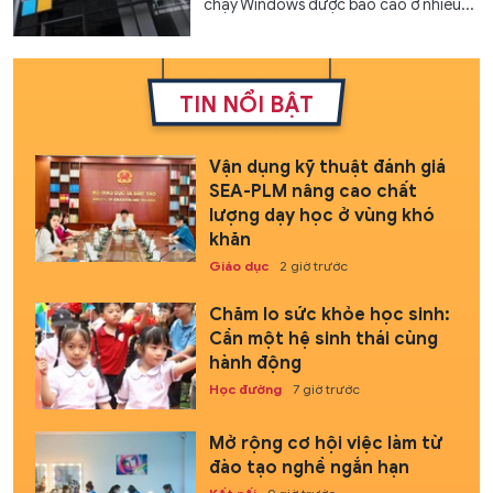
chạy Windows được báo cáo ở nhiều...
TIN NỔI BẬT
Vận dụng kỹ thuật đánh giá
SEA-PLM nâng cao chất
lượng dạy học ở vùng khó
khăn
Giáo dục
2 giờ trước
Chăm lo sức khỏe học sinh:
Cần một hệ sinh thái cùng
hành động
Học đường
7 giờ trước
Mở rộng cơ hội việc làm từ
đào tạo nghề ngắn hạn