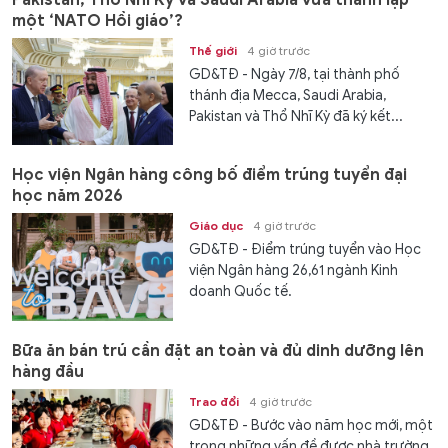
một ‘NATO Hồi giáo’?
Thế giới
4 giờ trước
GD&TĐ - Ngày 7/8, tại thành phố
thánh địa Mecca, Saudi Arabia,
Pakistan và Thổ Nhĩ Kỳ đã ký kết...
Học viện Ngân hàng công bố điểm trúng tuyển đại
học năm 2026
Giáo dục
4 giờ trước
GD&TĐ - Điểm trúng tuyển vào Học
viện Ngân hàng 26,61 ngành Kinh
doanh Quốc tế.
Bữa ăn bán trú cần đặt an toàn và đủ dinh dưỡng lên
hàng đầu
Trao đổi
4 giờ trước
GD&TĐ - Bước vào năm học mới, một
trong những vấn đề được nhà trường