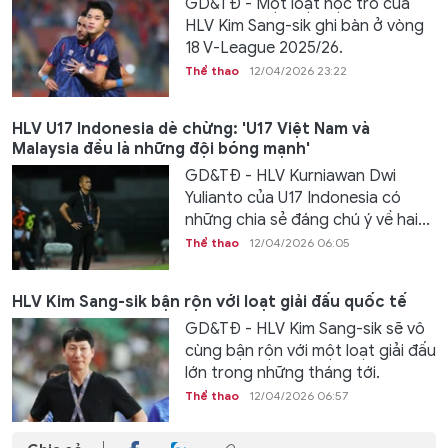
GD&TĐ - Một loạt học trò của
HLV Kim Sang-sik ghi bàn ở vòng
18 V-League 2025/26.
Thể thao
12/04/2026 23:22
HLV U17 Indonesia dè chừng: 'U17 Việt Nam và
Malaysia đều là những đội bóng mạnh'
GD&TĐ - HLV Kurniawan Dwi
Yulianto của U17 Indonesia có
những chia sẻ đáng chú ý về hai...
Thể thao
12/04/2026 06:05
HLV Kim Sang-sik bận rộn với loạt giải đấu quốc tế
GD&TĐ - HLV Kim Sang-sik sẽ vô
cùng bận rộn với một loạt giải đấu
lớn trong những tháng tới.
Thể thao
12/04/2026 06:57