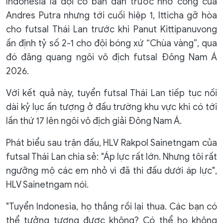
Indonesia là đội có bàn dẫn trước nhờ công của
Andres Putra nhưng tới cuối hiệp 1, Itticha gỡ hòa
cho futsal Thái Lan trước khi Panut Kittipanuvong
ấn định tỷ số 2-1 cho đội bóng xứ “Chùa vàng”, qua
đó đăng quang ngôi vô địch futsal Đông Nam Á
2026.
Với kết quả này, tuyển futsal Thái Lan tiếp tục nối
dài kỷ lục ấn tượng ở đấu trường khu vực khi có tới
lần thứ 17 lên ngôi vô địch giải Đông Nam Á.
Phát biểu sau trận đấu, HLV Rakpol Sainetngam của
futsal Thái Lan chia sẻ: "Áp lực rất lớn. Nhưng tôi rất
ngưỡng mộ các em nhỏ vì đã thi đấu dưới áp lực",
HLV Sainetngam nói.
"Tuyển Indonesia, họ thắng rồi lại thua. Các bạn có
thể tưởng tượng được không? Có thể họ không