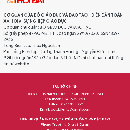
CƠ QUAN CỦA BỘ GIÁO DỤC VÀ ĐÀO TẠO - DIỄN ĐÀN TOÀN
XÃ HỘI VÌ SỰ NGHIỆP GIÁO DỤC
Cơ quan chủ quản: BỘ GIÁO DỤC VÀ ĐÀO TẠO
Số giấy phép 479/GP-BTTTT, cấp ngày 29/10/2020, ISSN 1859-
2945
Tổng Biên tập: Triệu Ngọc Lâm
Phó Tổng Biên tập: Dương Thanh Hương - Nguyễn Đức Tuân
® Ghi rõ nguồn "Báo Giáo dục & Thời đại" khi phát hành lại thông
tin từ website
TRỤ SỞ CHÍNH
Tòa soạn: 15 Hai Bà Trưng - P.Cửa Nam - Hà Nội.
Điện thoại: 024 3936 9800
Hotline: 0967 335 089
Email:
gdtddientu@gmail.com
LIÊN HỆ QUẢNG CÁO, TRUYỀN THÔNG VÀ ĐẶT BÁO
Phòng Truyền thông và Dự án
Hotline: 0886 059 988