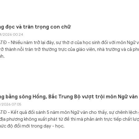
g đọc và trân trọng con chữ
4/2026 00:24
Đ - Nhiều năm trở lại đây, sự thờ ơ của học sinh đối với môn Ngữ 
rở thành nỗi trăn trở thường trực của giáo viên, nhà trường và cả ph
nh.
g bằng sông Hồng, Bắc Trung Bộ vượt trội môn Ngữ văn
4/2026 07:05
Đ - Kết quả đối sánh 5 năm môn Ngữ văn cho thấy, sự chênh lệch 
địa phương không xuất phát từ đề thi mà phản ánh trực tiếp chất lư
ức độ đổi mới trong dạy - học.