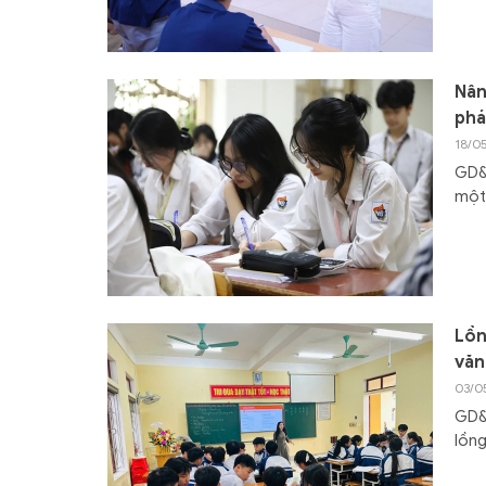
Nân
phá
18/0
GD&T
một 
Lồn
văn
03/0
GD&T
lồng