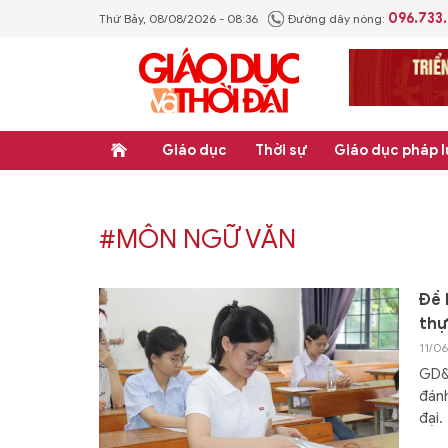
096.733
Thứ Bảy, 08/08/2026 - 08:36
Đường dây nóng:
Giáo dục
Thời sự
Giáo dục pháp l
#MÔN NGỮ VĂN
Đề 
thự
11/0
GD&T
đánh
đại.