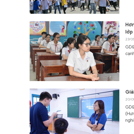
Hơn
lớp
23/0
GD&T
cạnh
Giả
20/0
GD&
(Hưn
ngh