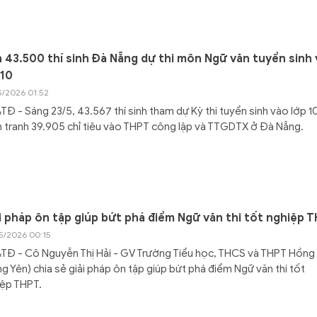
 43.500 thí sinh Đà Nẵng dự thi môn Ngữ văn tuyển sinh
 10
5/2026 01:52
Đ - Sáng 23/5, 43.567 thí sinh tham dự Kỳ thi tuyển sinh vào lớp 1
 tranh 39.905 chỉ tiêu vào THPT công lập và TTGDTX ở Đà Nẵng.
i pháp ôn tập giúp bứt phá điểm Ngữ văn thi tốt nghiệp 
5/2026 00:15
TĐ - Cô Nguyễn Thị Hải - GV Trường Tiểu học, THCS và THPT Hồng
g Yên) chia sẻ giải pháp ôn tập giúp bứt phá điểm Ngữ văn thi tốt
iệp THPT.