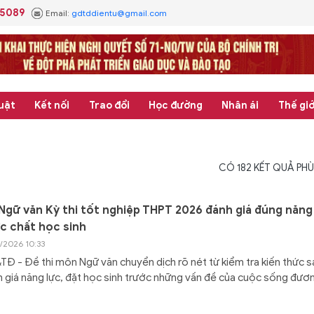
.5089
Email:
gdtddientu@gmail.com
uật
Kết nối
Trao đổi
Học đường
Nhân ái
Thế giớ
CÓ
182
KẾT QUẢ PHÙ
Ngữ văn Kỳ thi tốt nghiệp THPT 2026 đánh giá đúng năng
c chất học sinh
6/2026 10:33
Đ - Đề thi môn Ngữ văn chuyển dịch rõ nét từ kiểm tra kiến thức 
 giá năng lực, đặt học sinh trước những vấn đề của cuộc sống đươ