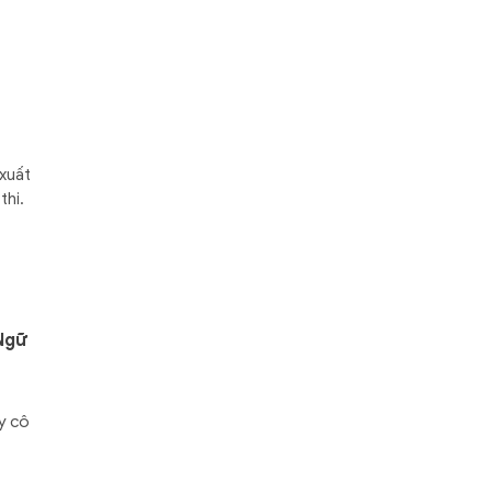
 xuất
thi.
Ngữ
y cô