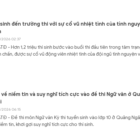
 sinh đến trường thi với sự cổ vũ nhiệt tình của tình ngu
n
6/2026 02:37
Đ - Hơn 1,2 triệu thí sinh bước vào buổi thi đầu tiên trong tâm trạ
 chấn, được sự cổ vũ động viên nhiệt tình của đội ngũ tình nguyện v
 về niềm tin và suy nghĩ tích cực vào đề thi Ngữ văn ở Q
i
5/2026 06:15
Đ - Đề thi môn Ngữ văn Kỳ thi tuyển sinh vào lớp 10 ở Quảng Ngã
iềm tin, khơi gợi suy nghĩ tích cực cho thí sinh.