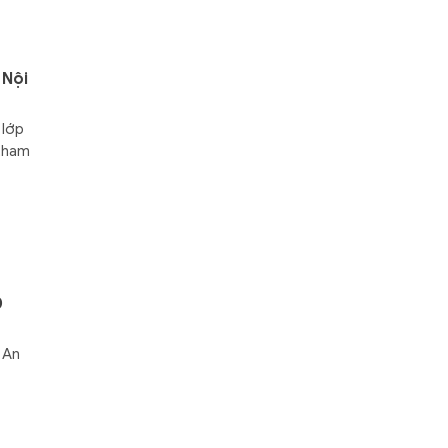
 Nội
 lớp
 tham
0
 An