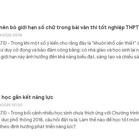
nên bỏ giới hạn số chữ trong bài văn thi tốt nghiệp THP
4/2026 03:05
Đ - Trong khi một số ý kiến cho rằng đây là “khuôn khổ cần thiết” 
tư duy cô đọng và bảo đảm công bằng; có nhà giáo và học sinh lại 
 giới hạn này ảnh hưởng đến khả năng biểu đạt, sáng tạo và chiều sâ
 học gắn kết năng lực
0/2025 00:20
Đ - Trong bối cảnh nhiều học sinh chưa thích ứng với Chương trình
 dục phổ thông 2018, câu hỏi đặt ra là: Làm thế nào để học tốt mô
theo định hướng phát triển năng lực?