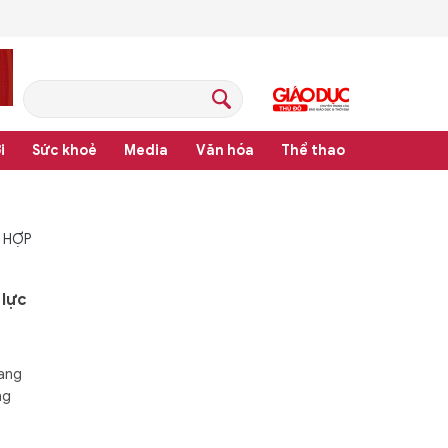
i
Sức khoẻ
Media
Văn hóa
Thể thao
 HỢP
 lực
sang
ng