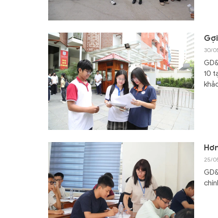
Gợi
30/0
GD&T
10 t
khả
Hơn
25/0
GD&T
chín