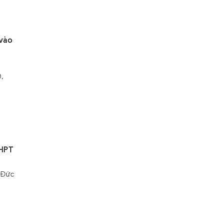
 vào
0,
THPT
 Đức