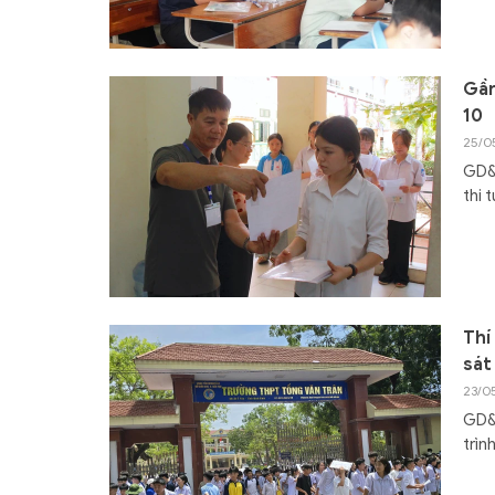
Gần
10
25/0
GD&T
thi 
Thí
sát
23/0
GD&
trìn