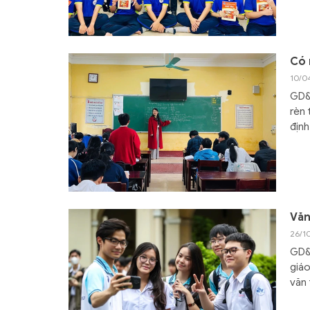
Có 
10/0
GD&T
rèn 
định
Văn
26/1
GD&T
giáo
văn 