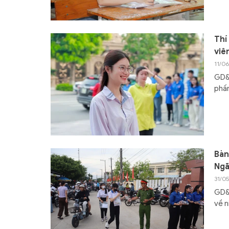
Thí
viê
11/0
GD&T
phấn
Bàn
Ngã
31/0
GD&T
về n