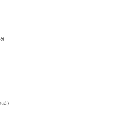
ười
tuổi)