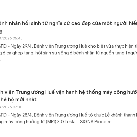
ệnh nhân hồi sinh từ nghĩa cử cao đẹp của một người hiế
g
4/2026 05:45
Đ - Ngày 29/4, Bệnh viện Trung ương Huế cho biết vừa thực hiện 
 6 ca ghép tạng, hồi sinh sự sống 6 bệnh nhân từ nguồn tạng 1 ngư
.
h viện Trung ương Huế vận hành hệ thống máy cộng hư
thế hệ mới nhất
4/2026 07:31
Đ - Ngày 28/4, Bệnh viện Trung ương Huế tổ chức Lễ khánh thành 
g máy cộng hưởng từ (MRI) 3.0 Tesla – SIGNA Pioneer.