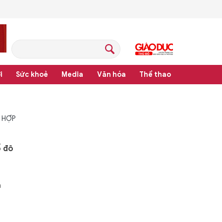
i
Sức khoẻ
Media
Văn hóa
Thể thao
 HỢP
ố đô
n