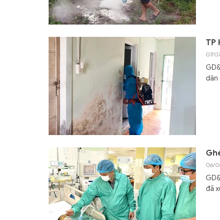
TP 
07/0
GD&T
dân 
Ghé
06/0
GD&T
đã x