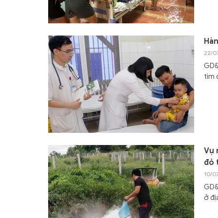
Hàn
22/0
GD&T
tim 
Vụ 
đỏ 
10/0
GD&T
ở đị