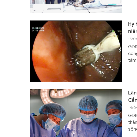
Hy 
niê
15/0
GD&T
công
tâm 
Lần
Cần
14/0
GD&T
thàn
sốn