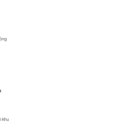
động
u
i khu