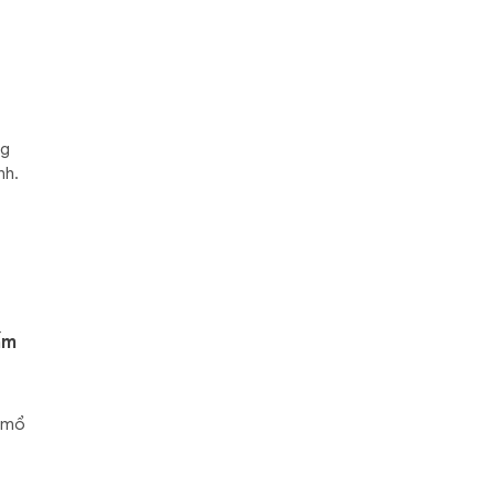
ng
nh.
ấm
ò mổ