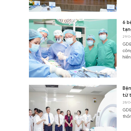
6 b
tạn
29/0
GD&T
công
hiến
Bện
từ 
28/0
GD&T
thốn