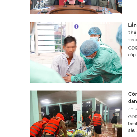
Lần
thậ
21/01
GD&T
cặp 
Côn
đan
27/1
GD&T
bệnh
sâu.