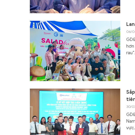
Lan
06/0
GD&T
hơn 
rau”
Sắp
tiê
30/0
GD&T
Nam 
vực.