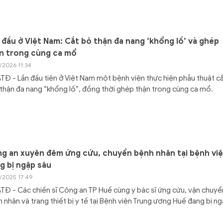
 đầu ở Việt Nam: Cắt bỏ thận đa nang ‘khổng lồ’ và ghép
n trong cùng ca mổ
/2026 11:34
Đ - Lần đầu tiên ở Việt Nam một bệnh viện thực hiện phẫu thuật c
thận đa nang “khổng lồ”, đồng thời ghép thận trong cùng ca mổ.
g an xuyên đêm ứng cứu, chuyển bệnh nhân tại bệnh vi
g bị ngập sâu
0/2025 17:49
Đ - Các chiến sĩ Công an TP Huế cùng y bác sĩ ứng cứu, vận chuyể
 nhân và trang thiết bị y tế tại Bệnh viện Trung ương Huế đang bị n