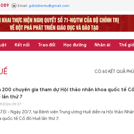
5089
Email:
gdtddientu@gmail.com
uật
Kết nối
Trao đổi
Học đường
Nhân ái
Thế giớ
UẾ
CÓ
60
KẾT QUẢ PHÙ
 200 chuyên gia tham dự Hội thảo nhãn khoa quốc tế C
 lần thứ 7
7/2026 09:27
Đ - Ngày 20/7, tại Bệnh viện Trung ương Huế diễn ra Hội thảo Nhã
 quốc tế Cố đô Huế lần thứ 7.