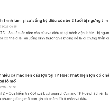
h trình tìm lại sự sống kỳ diệu của bé 2 tuổi bị ngưng tim
7/2025 06:35
Đ - Sau 2 tuần nằm cấp cứu và điều trị tại bệnh viện, bé M., bị ngư
đã có thể đi lại, ăn uống bình thường và không để lại di chứng thần ki
nhiều ca mắc liên cầu lợn tại TP Huế: Phát hiện lợn có ch
tại lò mổ
7/2025 10:10
Đ - Qua kiểm tra đột xuất, cơ quan chức năng TP Huế phát hiện l
a phương đang mổ con lợn có chấm đỏ ở chân và đầu.