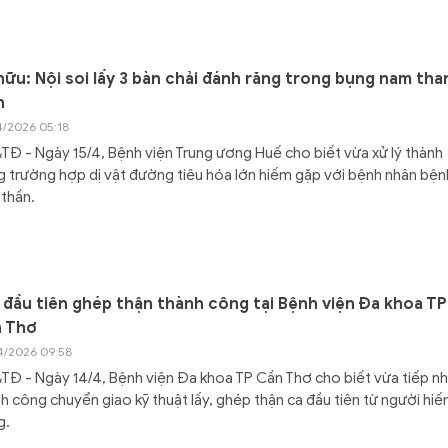
hữu: Nội soi lấy 3 bàn chải đánh răng trong bụng nam tha
n
4/2026 05:18
Đ - Ngày 15/4, Bệnh viện Trung ương Huế cho biết vừa xử lý thành
 trường hợp dị vật đường tiêu hóa lớn hiếm gặp với bệnh nhân bệnh
thần.
 đầu tiên ghép thận thành công tại Bệnh viện Đa khoa TP
 Thơ
4/2026 09:58
Đ - Ngày 14/4, Bệnh viện Đa khoa TP Cần Thơ cho biết vừa tiếp n
h công chuyển giao kỹ thuật lấy, ghép thận ca đầu tiên từ người hiế
g.