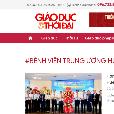
096.733.
Thứ Sáu, 07/08/2026 - 11:57
Đường dây nóng:
Giáo dục
Thời sự
Giáo dục pháp l
#BỆNH VIỆN TRUNG ƯƠNG H
Hơn
Huế
20/0
GD&T
khoa