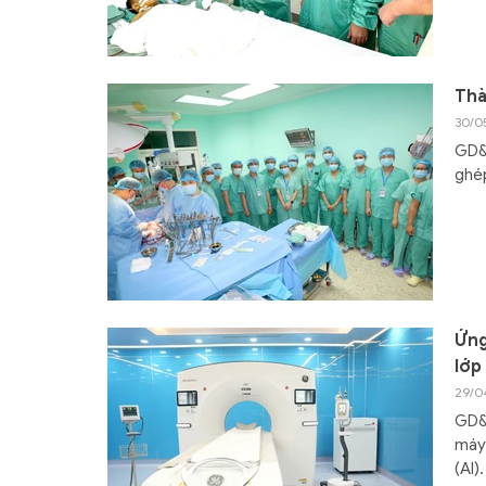
Thà
30/0
GD&T
ghép
Ứng
lớp
29/0
GD&T
máy 
(AI).