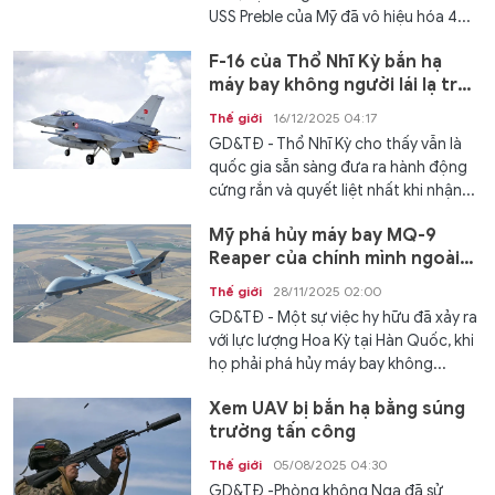
USS Preble của Mỹ đã vô hiệu hóa 4...
F-16 của Thổ Nhĩ Kỳ bắn hạ
máy bay không người lái lạ trên
Biển Đen
Thế giới
16/12/2025 04:17
GD&TĐ - Thổ Nhĩ Kỳ cho thấy vẫn là
quốc gia sẵn sàng đưa ra hành động
cứng rắn và quyết liệt nhất khi nhận...
Mỹ phá hủy máy bay MQ-9
Reaper của chính mình ngoài
khơi bờ biển Hàn Quốc
Thế giới
28/11/2025 02:00
GD&TĐ - Một sự việc hy hữu đã xảy ra
với lực lượng Hoa Kỳ tại Hàn Quốc, khi
họ phải phá hủy máy bay không...
Xem UAV bị bắn hạ bằng súng
trường tấn công
Thế giới
05/08/2025 04:30
GD&TĐ -Phòng không Nga đã sử