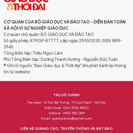
CƠ QUAN CỦA BỘ GIÁO DỤC VÀ ĐÀO TẠO - DIỄN ĐÀN TOÀN
XÃ HỘI VÌ SỰ NGHIỆP GIÁO DỤC
Cơ quan chủ quản: BỘ GIÁO DỤC VÀ ĐÀO TẠO
Số giấy phép 479/GP-BTTTT, cấp ngày 29/10/2020, ISSN 1859-
2945
Tổng Biên tập: Triệu Ngọc Lâm
Phó Tổng Biên tập: Dương Thanh Hương - Nguyễn Đức Tuân
® Ghi rõ nguồn "Báo Giáo dục & Thời đại" khi phát hành lại thông
tin từ website
TRỤ SỞ CHÍNH
Tòa soạn: 15 Hai Bà Trưng - P.Cửa Nam - Hà Nội.
Điện thoại: 024 3936 9800
Hotline: 0967 335 089
Email:
gdtddientu@gmail.com
LIÊN HỆ QUẢNG CÁO, TRUYỀN THÔNG VÀ ĐẶT BÁO