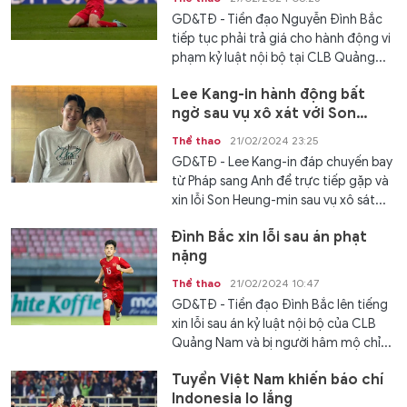
GD&TĐ - Tiền đạo Nguyễn Đình Bắc
tiếp tục phải trả giá cho hành động vi
phạm kỷ luật nội bộ tại CLB Quảng...
Lee Kang-in hành động bất
ngờ sau vụ xô xát với Son
Heung-min
Thể thao
21/02/2024 23:25
GD&TĐ - Lee Kang-in đáp chuyến bay
từ Pháp sang Anh để trực tiếp gặp và
xin lỗi Son Heung-min sau vụ xô sát...
Đình Bắc xin lỗi sau án phạt
nặng
Thể thao
21/02/2024 10:47
GD&TĐ - Tiền đạo Đình Bắc lên tiếng
xin lỗi sau án kỷ luật nội bộ của CLB
Quảng Nam và bị người hâm mộ chỉ...
Tuyển Việt Nam khiến báo chí
Indonesia lo lắng