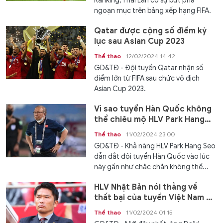
Ranking, Thái Lan có sự bứt phá
ngoạn mục trên bảng xếp hạng FIFA.
Qatar được cộng số điểm kỷ
lục sau Asian Cup 2023
Thể thao
12/02/2024 14:42
GD&TĐ - Đội tuyển Qatar nhận số
điểm lớn từ FIFA sau chức vô địch
Asian Cup 2023.
Vì sao tuyển Hàn Quốc không
thể chiêu mộ HLV Park Hang
Seo?
Thể thao
11/02/2024 23:00
GD&TĐ - Khả năng HLV Park Hang Seo
dẫn dắt đội tuyển Hàn Quốc vào lúc
này gần như chắc chắn không thể...
HLV Nhật Bản nói thẳng về
thất bại của tuyển Việt Nam ở
Asian Cup 2023
Thể thao
11/02/2024 01:15