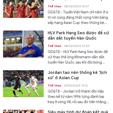
2023
Thể thao
08/02/2024 15:57
GD&TĐ - Tuyển Việt Nam chỉ nằm ở vị
trí vô cùng đáng thất vọng trên bảng
xếp hạng Asian Cup theo thống kê...
HLV Park Hang Seo được đề cử
dẫn dắt tuyển Hàn Quốc
Thể thao
08/02/2024 10:43
GD&TĐ - HLV Park Hang Seo được đề
cử thay thế ông Klinsmann dẫn dắt
tuyển Hàn Quốc, sau khi đội bóng...
Jordan tạo nên thống kê ‘lịch
sử’ ở Asian Cup
Thể thao
07/02/2024 13:12
GD&TĐ - Jordan trở thành đội tiếp
theo kể từ năm 1996 từng đánh bại
Iraq ở vòng 1/8, rồi sau đó tiến thẳng...
Siêu máy tính dự đoán kết quả