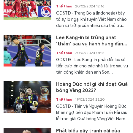
Thể thao
20/02/2024 12:16
GD&TĐ - Trang Bola (Indonesia) bày
tỏ sự lo ngại khi tuyển Việt Nam chào
đón sự trở lại của nhiều cầu thủ trụ...
Lee Kang-in bị trừng phạt
‘thảm’ sau vụ hành hung đàn
anh Son Heung-min
Thể thao
20/02/2024 01:15
GD&TĐ - Lee Kang-in phải đền bù số
tiền cực lớn cho các nhà tài trợ sau vụ
tấn công khiến đàn anh Son...
Hoàng Đức nói gì khi đoạt Quả
bóng Vàng 2023?
Thể thao
19/02/2024 23:20
GD&TĐ - Tiền vệ Nguyễn Hoàng Đức
khen ngợi tiền đạo Phạm Tuấn Hải sau
lễ trao giải Quả bóng Vàng Việt Nam...
Phát biểu gây tranh cãi của