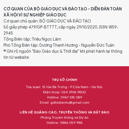
CƠ QUAN CỦA BỘ GIÁO DỤC VÀ ĐÀO TẠO - DIỄN ĐÀN TOÀN
XÃ HỘI VÌ SỰ NGHIỆP GIÁO DỤC
Cơ quan chủ quản: BỘ GIÁO DỤC VÀ ĐÀO TẠO
Số giấy phép 479/GP-BTTTT, cấp ngày 29/10/2020, ISSN 1859-
2945
Tổng Biên tập: Triệu Ngọc Lâm
Phó Tổng Biên tập: Dương Thanh Hương - Nguyễn Đức Tuân
® Ghi rõ nguồn "Báo Giáo dục & Thời đại" khi phát hành lại thông
tin từ website
TRỤ SỞ CHÍNH
Tòa soạn: 15 Hai Bà Trưng - P.Cửa Nam - Hà Nội.
Điện thoại: 024 3936 9800
Hotline: 0967 335 089
Email:
gdtddientu@gmail.com
LIÊN HỆ QUẢNG CÁO, TRUYỀN THÔNG VÀ ĐẶT BÁO
Phòng Truyền thông và Dự án
Hotline: 0886 059 988