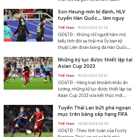
Son Heung-min bị đánh, HLV
tuyển Hàn Quốc… lâm nguy
Thể thao
15/02/2024 22:24
GD&TĐ - Không chỉ người hâm mộ
biểu tình đòi sa thải mà Ủy ban kỹ
thuật Liên đoàn bóng đá Hàn Quốc...
Những kỷ lục được thiết lập tại
Asian Cup 2023
Thể thao
15/02/2024 03:10
GD&TĐ - Hàng loạt khoảnh khắc ấn
tượng, những kỷ lục được thiết lập tại
Asian Cup 2023 vừa kết thúc mới...
Tuyển Thái Lan bứt phá ngoạn
mục trên bảng xếp hạng FIFA
Thể thao
14/02/2024 02:03
GD&TĐ - Theo tính toán của Footy