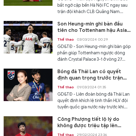
bất ngờ cập bến Hà Nội FC ngay sau
trận đội khách CLB Quảng Nam...
Son Heung-min ghi bàn đầu
tiên cho Tottenham hậu Asian
Cup 2023
Thể thao
03/03/2024 00:29
GD&TĐ - Son Heung-min ghi bàn góp
phần giúp Tottenham ngược dòng
đánh Crystal Palace 3-1 ở vòng 27...
Bóng đá Thái Lan có quyết
định quan trọng trước trận
gặp Hàn Quốc
Thể thao
01/03/2024 01:35
GD&TĐ - Liên đoàn bóng đá Thái Lan
quyết định khích lệ tinh thần HLV đội
tuyển quốc gia nước này trước khi...
Công Phượng tiết lộ lý do
không được triệu tập lên
tuyển Việt Nam
Thể thao
29/02/2024 23:36