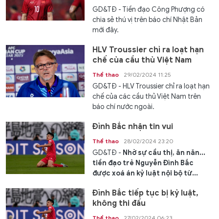
GD&TĐ - Tiền đạo Công Phượng có
chia sẻ thú vị trên báo chí Nhật Bản
mới đây.
HLV Troussier chỉ ra loạt hạn
chế của cầu thủ Việt Nam
Thể thao
29/02/2024 11:25
GD&TĐ - HLV Troussier chỉ ra loạt hạn
chế của các cầu thủ Việt Nam trên
báo chí nước ngoài.
Đình Bắc nhận tin vui
Thể thao
28/02/2024 23:20
GD&TĐ -
Nhờ sự cầu thị, ăn năn...
tiền đạo trẻ Nguyễn Đình Bắc
được xoá án kỷ luật nội bộ từ...
Đình Bắc tiếp tục bị kỷ luật,
không thi đấu
Thể thao
27/02/2024 06:23