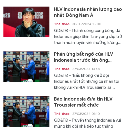
HLV Indonesia nhận lương cao
nhất Đông Nam Á
Thể thao
30/05/2024 15:00
GD&TĐ - Thành công cùng bóng đá
Indonesia giúp Shin Tae-yong sắp trở
thành huấn luyện viên hưởng lương...
Phản ứng bất ngờ của HLV
Indonesia trước tin ông
Troussier bị mất việc
Thể thao
27/03/2024 13:44
GD&TĐ - "Bầu không khí ở đội
Indonesia rất tốt nhưng cá nhân tôi
không vui khi HLV Troussier bị sa...
Báo Indonesia đưa tin HLV
Troussier mất chức
Thể thao
27/03/2024 01:10
GD&TĐ - Truyền thông Indonesia vui
mừng khi đội nhà tiếp tục thắng