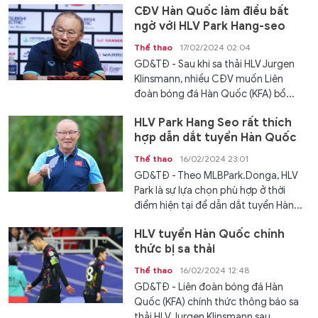
CĐV Hàn Quốc làm điều bất
ngờ với HLV Park Hang-seo
Thể thao
17/02/2024 02:04
GD&TĐ - Sau khi sa thải HLV Jurgen
Klinsmann, nhiều CĐV muốn Liên
đoàn bóng đá Hàn Quốc (KFA) bổ...
HLV Park Hang Seo rất thích
hợp dẫn dắt tuyển Hàn Quốc
Thể thao
16/02/2024 23:01
GD&TĐ - Theo MLBPark.Donga, HLV
Park là sự lựa chọn phù hợp ở thời
điểm hiện tại để dẫn dắt tuyển Hàn...
HLV tuyển Hàn Quốc chính
thức bị sa thải
Thể thao
16/02/2024 12:48
GD&TĐ - Liên đoàn bóng đá Hàn
Quốc (KFA) chính thức thông báo sa
thải HLV Jurgen Klinsmann sau...