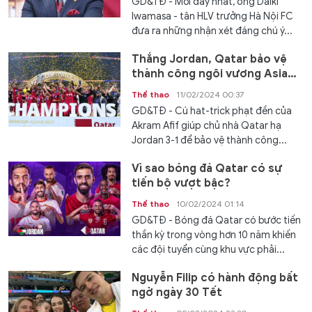
GD&TĐ - Mới đây nhất, ông Daiki
Iwamasa - tân HLV trưởng Hà Nội FC
đưa ra những nhận xét đáng chú ý...
Thắng Jordan, Qatar bảo vệ
thành công ngôi vương Asian
Cup
Thể thao
11/02/2024 00:37
GD&TĐ - Cú hat-trick phạt đền của
Akram Afif giúp chủ nhà Qatar hạ
Jordan 3-1 để bảo vệ thành công...
Vì sao bóng đá Qatar có sự
tiến bộ vượt bậc?
Thể thao
10/02/2024 01:14
GD&TĐ - Bóng đá Qatar có bước tiến
thần kỳ trong vòng hơn 10 năm khiến
các đội tuyển cùng khu vực phải...
Nguyễn Filip có hành động bất
ngờ ngày 30 Tết