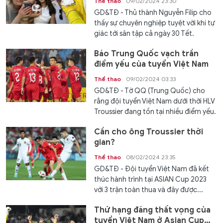
Thể thao
09/02/2024 23:30
GD&TĐ - Thủ thành Nguyễn Filip cho
thấy sự chuyên nghiệp tuyệt vời khi tự
giác tới sân tập cả ngày 30 Tết.
Báo Trung Quốc vạch trần
điểm yếu của tuyển Việt Nam
Thể thao
09/02/2024 03:33
GD&TĐ - Tờ QQ (Trung Quốc) cho
rằng đội tuyển Việt Nam dưới thời HLV
Troussier đang tồn tại nhiều điểm yếu.
Cần cho ông Troussier thời
gian?
Thể thao
08/02/2024 23:35
GD&TĐ - Đội tuyển Việt Nam đã kết
thúc hành trình tại ASIAN Cup 2023
với 3 trận toàn thua và đây được...
Thứ hạng đáng thất vọng của
tuyển Việt Nam ở Asian Cup