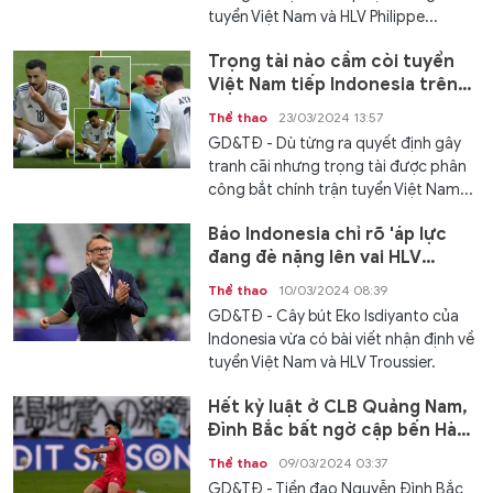
tuyển Việt Nam và HLV Philippe...
Trọng tài nào cầm còi tuyển
Việt Nam tiếp Indonesia trên
sân Mỹ Đình?
Thể thao
23/03/2024 13:57
GD&TĐ - Dù từng ra quyết định gây
tranh cãi nhưng trọng tài được phân
công bắt chính trận tuyển Việt Nam...
Báo Indonesia chỉ rõ 'áp lực
đang đè nặng lên vai HLV
Troussier'
Thể thao
10/03/2024 08:39
GD&TĐ - Cây bút Eko Isdiyanto của
Indonesia vừa có bài viết nhận định về
tuyển Việt Nam và HLV Troussier.
Hết kỷ luật ở CLB Quảng Nam,
Đình Bắc bất ngờ cập bến Hà
Nội FC
Thể thao
09/03/2024 03:37
GD&TĐ - Tiền đạo Nguyễn Đình Bắc