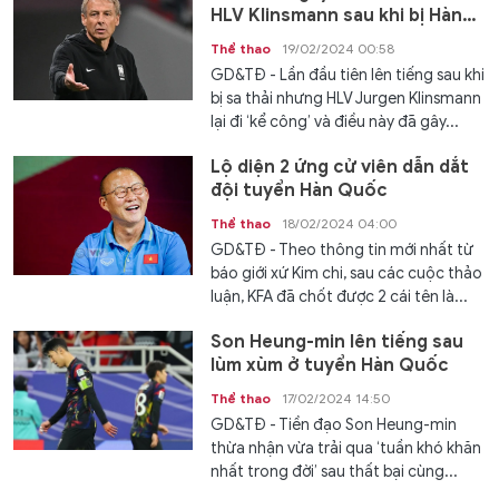
HLV Klinsmann sau khi bị Hàn
Quốc sa thải
Thể thao
19/02/2024 00:58
GD&TĐ - Lần đầu tiên lên tiếng sau khi
bị sa thải nhưng HLV Jurgen Klinsmann
lại đi ‘kể công’ và điều này đã gây...
Lộ diện 2 ứng cử viên dẫn dắt
đội tuyển Hàn Quốc
Thể thao
18/02/2024 04:00
GD&TĐ - Theo thông tin mới nhất từ
báo giới xứ Kim chi, sau các cuộc thảo
luận, KFA đã chốt được 2 cái tên là...
Son Heung-min lên tiếng sau
lùm xùm ở tuyển Hàn Quốc
Thể thao
17/02/2024 14:50
GD&TĐ - Tiền đạo Son Heung-min
thừa nhận vừa trải qua ‘tuần khó khăn
nhất trong đời’ sau thất bại cùng...